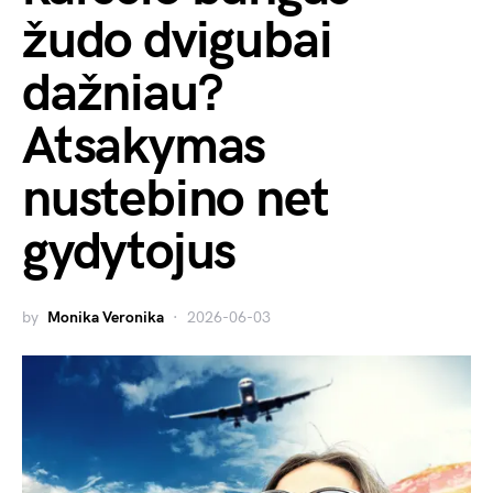
žudo dvigubai
dažniau?
Atsakymas
nustebino net
gydytojus
by
Monika Veronika
2026-06-03