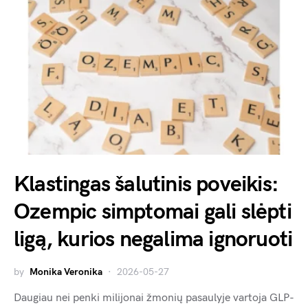
Klastingas šalutinis poveikis:
Ozempic simptomai gali slėpti
ligą, kurios negalima ignoruoti
by
Monika Veronika
2026-05-27
Daugiau nei penki milijonai žmonių pasaulyje vartoja GLP-