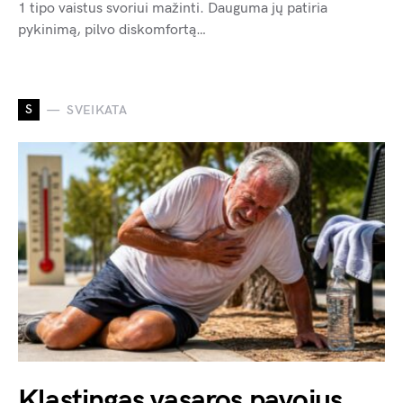
1 tipo vaistus svoriui mažinti. Dauguma jų patiria
pykinimą, pilvo diskomfortą…
S
SVEIKATA
Klastingas vasaros pavojus