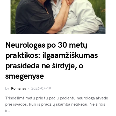
Neurologas po 30 metų
praktikos: ilgaamžiškumas
prasideda ne širdyje, o
smegenyse
by
Romanas
2026-07-19
Trisdešimt metų prie tų pačių pacientų neurologą atvedė
prie išvados, kuri iš pradžių skamba netikėtai. Ne širdis
ir…