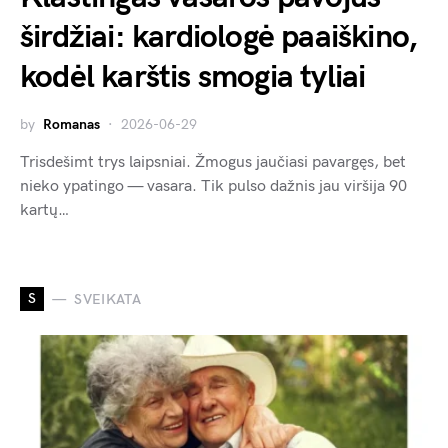
širdžiai: kardiologė paaiškino,
kodėl karštis smogia tyliai
by
Romanas
2026-06-29
Trisdešimt trys laipsniai. Žmogus jaučiasi pavargęs, bet
nieko ypatingo — vasara. Tik pulso dažnis jau viršija 90
kartų…
S
SVEIKATA