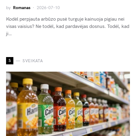
by
Romanas
2026-07-10
Kodėl perpjauta arbūzo pusė turguje kainuoja pigiau nei
visas vaisius? Ne todėl, kad pardavėjas dosnus. Todėl, kad
ji…
S
SVEIKATA