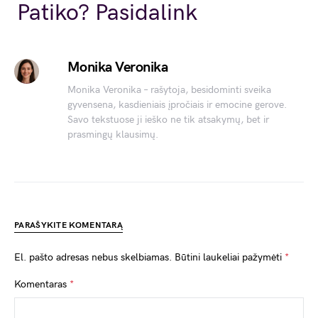
Link
Patiko? Pasidalink
Monika Veronika
Monika Veronika – rašytoja, besidominti sveika
gyvensena, kasdieniais įpročiais ir emocine gerove.
Savo tekstuose ji ieško ne tik atsakymų, bet ir
prasmingų klausimų.
PARAŠYKITE KOMENTARĄ
El. pašto adresas nebus skelbiamas.
Būtini laukeliai pažymėti
*
Komentaras
*