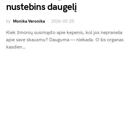
nustebins daugelį
by
Monika Veronika
2026-05-25
Kiek žmonių susimąsto apie kepenis, kol jos nepraneša
apie save skausmu? Dauguma — niekada. O šis organas
kasdien…