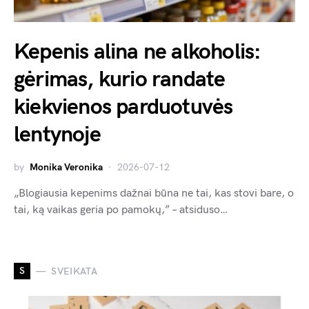
Kepenis alina ne alkoholis:
gėrimas, kurio randate
kiekvienos parduotuvės
lentynoje
by
Monika Veronika
2026-07-12
„Blogiausia kepenims dažnai būna ne tai, kas stovi bare, o
tai, ką vaikas geria po pamokų,” – atsiduso…
S
SVEIKATA