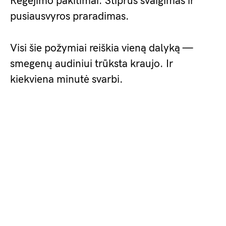
Regėjimo pakitimai. Stiprus svaigimas ir
pusiausvyros praradimas.
Visi šie požymiai reiškia vieną dalyką —
smegenų audiniui trūksta kraujo. Ir
kiekviena minutė svarbi.