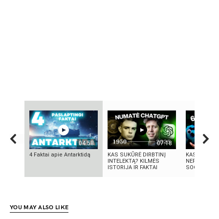
04:58
07:18
4 Faktai apie Antarktidą
KAS SUKŪRĖ DIRBTINĮ
KAS TAS „SI
INTELEKTĄ? KILMĖS
NEPAAIŠKI
ISTORIJA IR FAKTAI
SOCIALINIS
YOU MAY ALSO LIKE