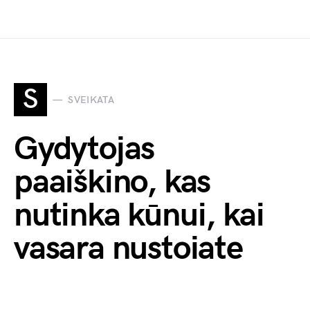
S
SVEIKATA
Gydytojas
paaiškino, kas
nutinka kūnui, kai
vasarą nustojate
vaikščioti