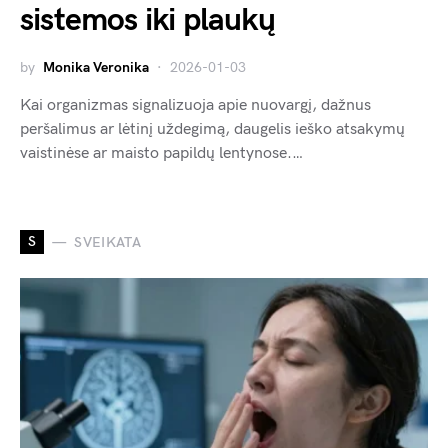
sistemos iki plaukų
by
Monika Veronika
2026-01-03
Kai organizmas signalizuoja apie nuovargį, dažnus
peršalimus ar lėtinį uždegimą, daugelis ieško atsakymų
vaistinėse ar maisto papildų lentynose.…
S
SVEIKATA