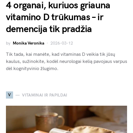
4 organai, kuriuos griauna
vitamino D trūkumas – ir
demencija tik pradžia
by
Monika Veronika
2026-03-12
Tik tada, kai manėte, kad vitaminas D veikia tik jūsų
kaulus, sužinokite, kodėl neurologai kelią pavojaus varpus
dėl kognityvinio žlugimo.
V
VITAMINAI IR PAPILDAI