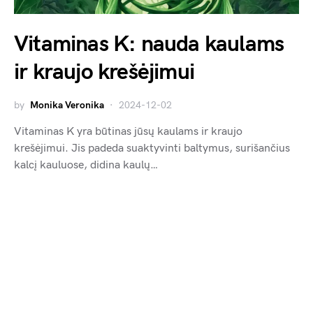
Vitaminas K: nauda kaulams
ir kraujo krešėjimui
by
Monika Veronika
2024-12-02
Vitaminas K yra būtinas jūsų kaulams ir kraujo
krešėjimui. Jis padeda suaktyvinti baltymus, surišančius
kalcį kauluose, didina kaulų…