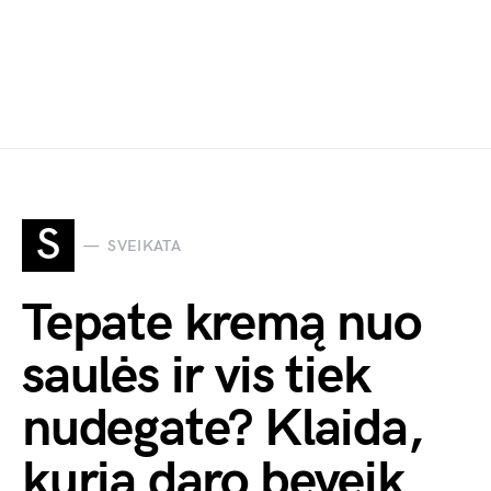
S
SVEIKATA
Tepate kremą nuo
saulės ir vis tiek
nudegate? Klaida,
kurią daro beveik