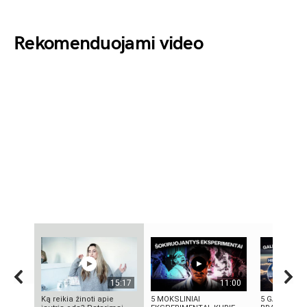
Rekomenduojami video
15:17
11:00
Ką reikia žinoti apie
5 MOKSLINIAI
5 GALINGIAU