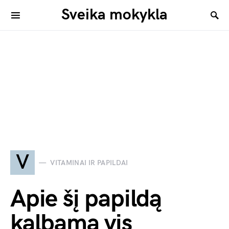
Sveika mokykla
V
VITAMINAI IR PAPILDAI
Apie šį papildą
kalbama vis