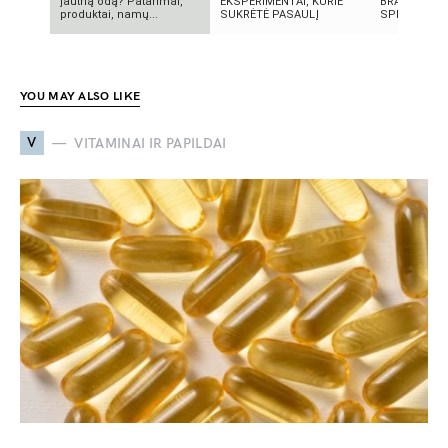
jautrią odą? Patarimai,
EKSPERIMENTAI, KURIE
BRANDUOLIN
produktai, namų...
SUKRĖTĖ PASAULĮ
SPROGIMAI 
YOU MAY ALSO LIKE
V
VITAMINAI IR PAPILDAI