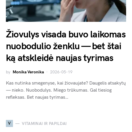
Žiovulys visada buvo laikomas
nuobodulio ženklu — bet štai
ką atskleidė naujas tyrimas
by
Monika Veronika
2026-05-19
Kas nutinka smegenyse, kai žiovaujate? Daugelis atsakytų
— nieko. Nuobodulys. Miego trūkumas. Gal tiesiog
refleksas. Bet naujas tyrimas…
V
VITAMINAI IR PAPILDAI