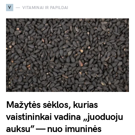
V
VITAMINAI IR PAPILDAI
Mažytės sėklos, kurias
vaistininkai vadina „juoduoju
auksu” — nuo imuninės