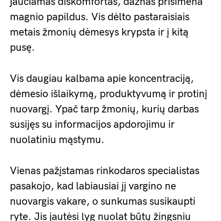
jaučiamas diskomfortas, dažnas prisimena
magnio papildus. Vis dėlto pastaraisiais
metais žmonių dėmesys krypsta ir į kitą
pusę.
Vis daugiau kalbama apie koncentraciją,
dėmesio išlaikymą, produktyvumą ir protinį
nuovargį. Ypač tarp žmonių, kurių darbas
susijęs su informacijos apdorojimu ir
nuolatiniu mąstymu.
Vienas pažįstamas rinkodaros specialistas
pasakojo, kad labiausiai jį vargino ne
nuovargis vakare, o sunkumas susikaupti
ryte. Jis jautėsi lyg nuolat būtų žingsniu