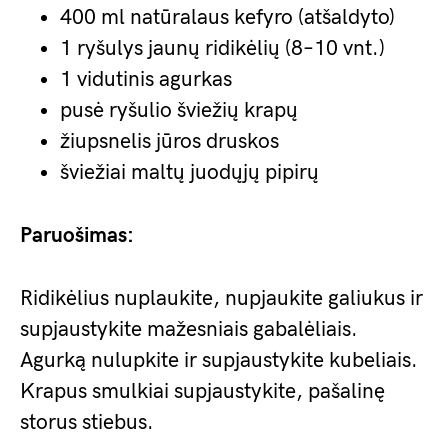
400 ml natūralaus kefyro (atšaldyto)
1 ryšulys jaunų ridikėlių (8–10 vnt.)
1 vidutinis agurkas
pusė ryšulio šviežių krapų
žiupsnelis jūros druskos
šviežiai maltų juodųjų pipirų
Paruošimas:
Ridikėlius nuplaukite, nupjaukite galiukus ir
supjaustykite mažesniais gabalėliais.
Agurką nulupkite ir supjaustykite kubeliais.
Krapus smulkiai supjaustykite, pašalinę
storus stiebus.