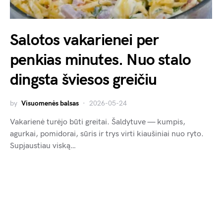
Salotos vakarienei per
penkias minutes. Nuo stalo
dingsta šviesos greičiu
by
Visuomenės balsas
2026-05-24
Vakarienė turėjo būti greitai. Šaldytuve — kumpis,
agurkai, pomidorai, sūris ir trys virti kiaušiniai nuo ryto.
Supjaustiau viską…