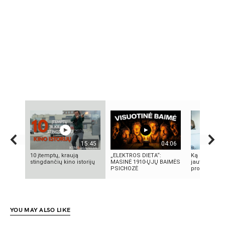
15:45
04:06
10 įtemptų, kraują
„ELEKTROS DIETA“:
Ką reikia žin
stingdančių kino istorijų
MASINĖ 1910-ŲJŲ BAIMĖS
jautrią odą?
PSICHOZĖ
produktai, n
YOU MAY ALSO LIKE