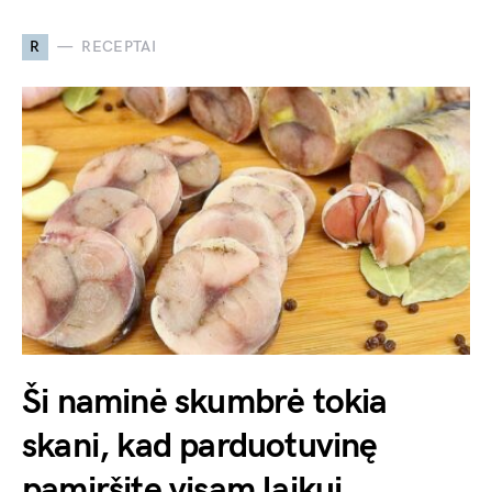
R
RECEPTAI
Ši naminė skumbrė tokia
skani, kad parduotuvinę
pamiršite visam laikui