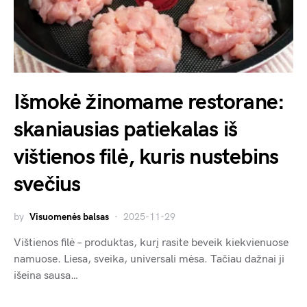
Išmokė žinomame restorane:
skaniausias patiekalas iš
vištienos filė, kuris nustebins
svečius
by
Visuomenės balsas
2025-11-29
Vištienos filė – produktas, kurį rasite beveik kiekvienuose
namuose. Liesa, sveika, universali mėsa. Tačiau dažnai ji
išeina sausa…