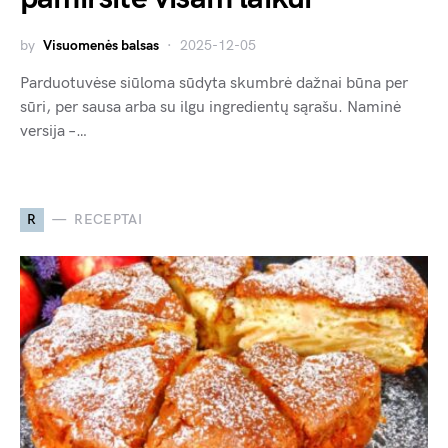
by
Visuomenės balsas
2025-12-05
Parduotuvėse siūloma sūdyta skumbrė dažnai būna per
sūri, per sausa arba su ilgu ingredientų sąrašu. Naminė
versija –…
R
RECEPTAI