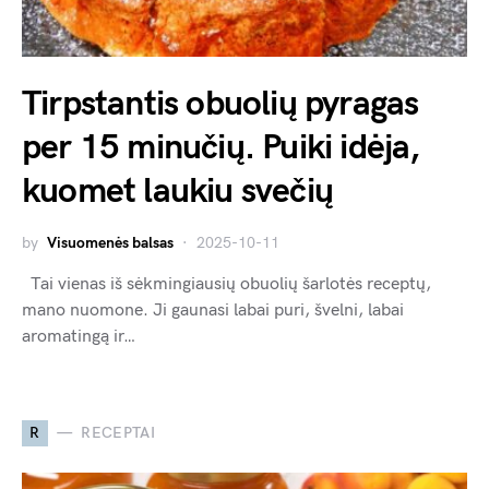
Tirpstantis obuolių pyragas
per 15 minučių. Puiki idėja,
kuomet laukiu svečių
by
Visuomenės balsas
2025-10-11
Tai vienas iš sėkmingiausių obuolių šarlotės receptų,
mano nuomone. Ji gaunasi labai puri, švelni, labai
aromatingą ir…
R
RECEPTAI