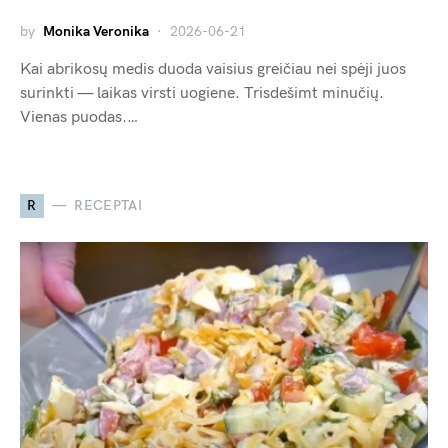
by
Monika Veronika
2026-06-21
Kai abrikosų medis duoda vaisius greičiau nei spėji juos
surinkti — laikas virsti uogiene. Trisdešimt minučių.
Vienas puodas.…
R
RECEPTAI