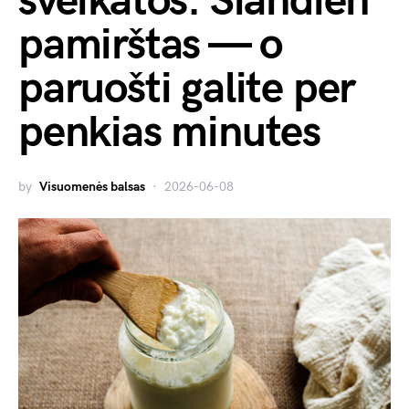
sveikatos. Šiandien
pamirštas — o
paruošti galite per
penkias minutes
by
Visuomenės balsas
2026-06-08