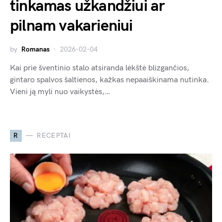
tinkamas užkandžiui ar
pilnam vakarieniui
by
Romanas
2026-02-04
Kai prie šventinio stalo atsiranda lėkštė blizgančios,
gintaro spalvos šaltienos, kažkas nepaaiškinama nutinka.
Vieni ją myli nuo vaikystės,…
R
RECEPTAI