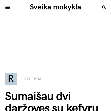
Sveika mokykla
R
RECEPTAI
Sumaišau dvi
daržoves su kefyru