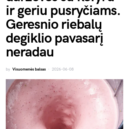
ir geriu pusryčiams.
Geresnio riebalų
degiklio pavasarį
neradau
by
Visuomenės balsas
2026-06-08