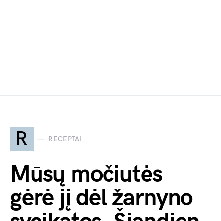
R
RECEPTAI
Mūsų močiutės
gėrė jį dėl žarnyno