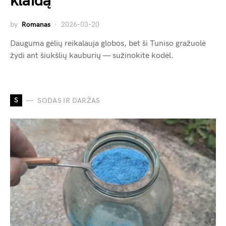
klaidą
by
Romanas
2026-03-20
Dauguma gėlių reikalauja globos, bet ši Tuniso gražuolė
žydi ant šiukšlių kauburių — sužinokite kodėl.
S
SODAS IR DARŽAS