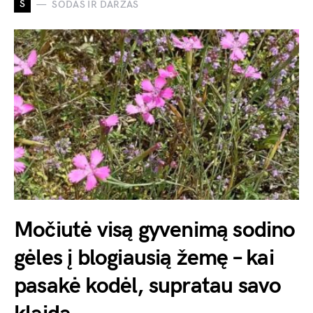
S
SODAS IR DARŽAS
Močiutė visą gyvenimą sodino
gėles į blogiausią žemę – kai
pasakė kodėl, supratau savo