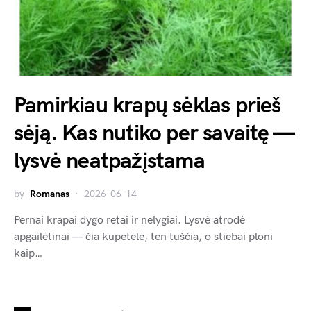
Pamirkiau krapų sėklas prieš
sėją. Kas nutiko per savaitę —
lysvė neatpažįstama
by
Romanas
2026-06-14
Pernai krapai dygo retai ir nelygiai. Lysvė atrodė
apgailėtinai — čia kupetėlė, ten tuščia, o stiebai ploni
kaip…