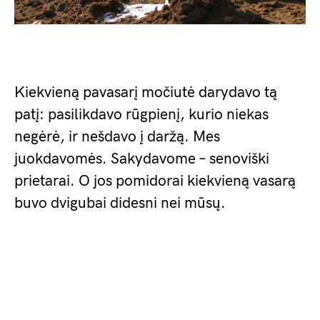
Kiekvieną pavasarį močiutė darydavo tą
patį: pasilikdavo rūgpienį, kurio niekas
negėrė, ir nešdavo į daržą. Mes
juokdavomės. Sakydavome – senoviški
prietarai. O jos pomidorai kiekvieną vasarą
buvo dvigubai didesni nei mūsų.