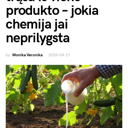
produkto – jokia
chemija jai
neprilygsta
by
Monika Veronika
2026-04-21