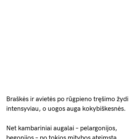
Braškės ir avietės po rūgpieno tręšimo žydi
intensyviau, o uogos auga kokybiškesnės.
Net kambariniai augalai – pelargonijos,
begonijos – po tokios mitybos atgimsta