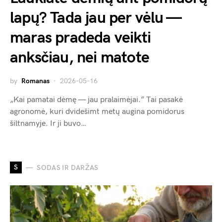
lapų? Tada jau per vėlu —
maras pradeda veikti
anksčiau, nei matote
by
Romanas
2026-05-16
„Kai pamatai dėmę — jau pralaimėjai.” Tai pasakė
agronomė, kuri dvidešimt metų augina pomidorus
šiltnamyje. Ir ji buvo…
S
SODAS IR DARŽAS