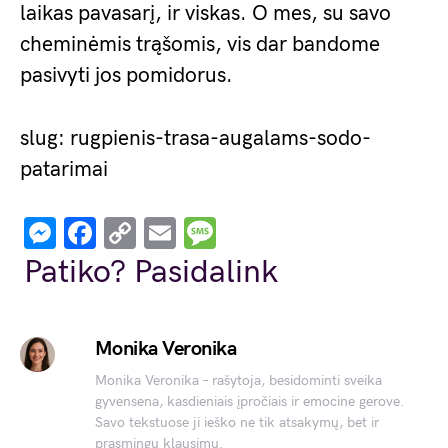
laikas pavasarį, ir viskas. O mes, su savo
cheminėmis trąšomis, vis dar bandome
pasivyti jos pomidorus.
slug: rugpienis-trasa-augalams-sodo-
patarimai
Messenger
Facebook
Copy
Email
Message
Link
Patiko? Pasidalink
Monika Veronika
Monika Veronika – rašytoja, besidominti sveika
gyvensena, kasdieniais įpročiais ir emocine gerove.
Savo tekstuose ji ieško ne tik atsakymų, bet ir
prasmingų klausimų.