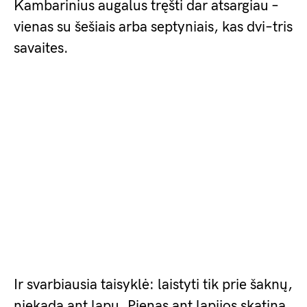
Kambarinius augalus tręšti dar atsargiau –
vienas su šešiais arba septyniais, kas dvi–tris
savaites.
Ir svarbiausia taisyklė: laistyti tik prie šaknų,
niekada ant lapų. Pienas ant lapijos skatina