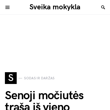
Sveika mokykla
S
SODAS IR DARŽAS
Senoji močiutės
trąša iš vieno