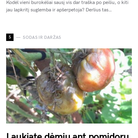
Kodėl vieni burokėliai sausį vis dar traška po peiliu, o kiti
jau lapkritį suglemba ir apšerpetoja? Derlius tas…
S
SODAS IR DARŽAS
Laukiate dėmių ant pomidorų