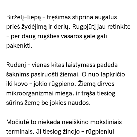
Birželį–liepą – tręšimas stiprina augalus
prieš žydėjimą ir derių. Rugpjūtį jau retinkite
– per daug rūgšties vasaros gale gali
pakenkti.
Rudenį – vienas kitas laistymass padeda
šaknims pasiruošti žiemai. O nuo lapkričio
iki kovo – jokio rūgpieno. Žiemą dirvos
mikroorganizmai miega, ir trąša tiesiog
sūrins žemę be jokios naudos.
Močiutė to niekada neaiškino moksliniais
terminais. Ji tiesiog žinojo – rūgpieniui