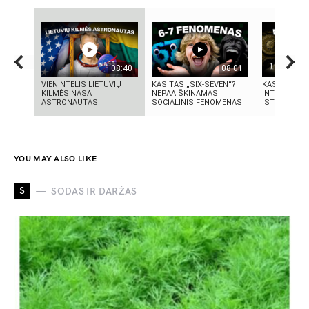
08:40
08:01
VIENINTELIS LIETUVIŲ
KAS TAS „SIX-SEVEN“?
KAS SUKŪRĖ
KILMĖS NASA
NEPAAIŠKINAMAS
INTELEKTĄ?
ASTRONAUTAS
SOCIALINIS FENOMENAS
ISTORIJA IR 
YOU MAY ALSO LIKE
S
SODAS IR DARŽAS