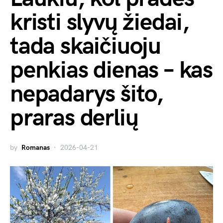
kristi slyvų žiedai,
tada skaičiuoju
penkias dienas – kas
nepadarys šito,
praras derlių
by
Romanas
2026-04-21