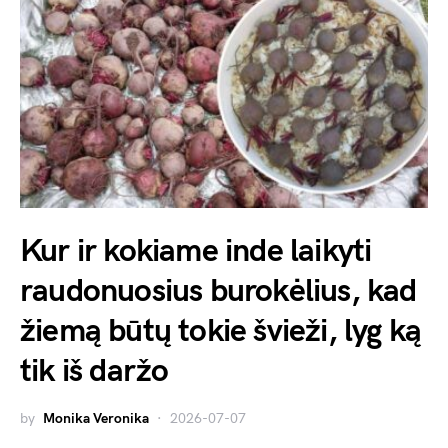
Kur ir kokiame inde laikyti
raudonuosius burokėlius, kad
žiemą būtų tokie švieži, lyg ką
tik iš daržo
by
Monika Veronika
2026-07-07