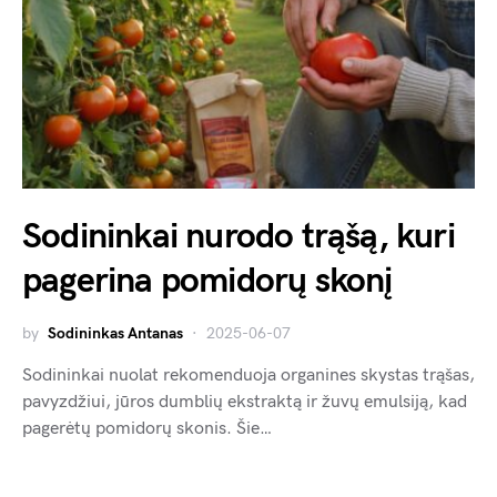
Sodininkai nurodo trąšą, kuri
pagerina pomidorų skonį
by
Sodininkas Antanas
2025-06-07
Sodininkai nuolat rekomenduoja organines skystas trąšas,
pavyzdžiui, jūros dumblių ekstraktą ir žuvų emulsiją, kad
pagerėtų pomidorų skonis. Šie…