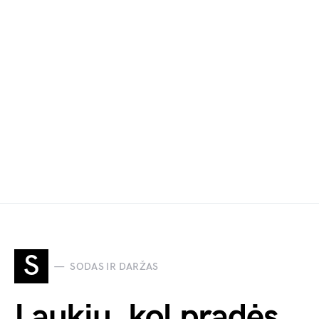
S
SODAS IR DARŽAS
Laukiu, kol pradės