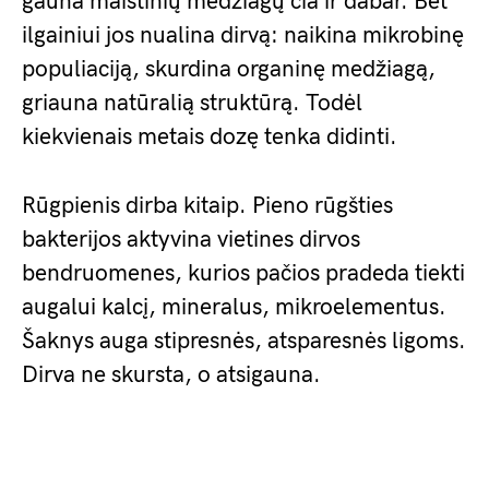
gauna maistinių medžiagų čia ir dabar. Bet
ilgainiui jos nualina dirvą: naikina mikrobinę
populiaciją, skurdina organinę medžiagą,
griauna natūralią struktūrą. Todėl
kiekvienais metais dozę tenka didinti.
Rūgpienis dirba kitaip. Pieno rūgšties
bakterijos aktyvina vietines dirvos
bendruomenes, kurios pačios pradeda tiekti
augalui kalcį, mineralus, mikroelementus.
Šaknys auga stipresnės, atsparesnės ligoms.
Dirva ne skursta, o atsigauna.