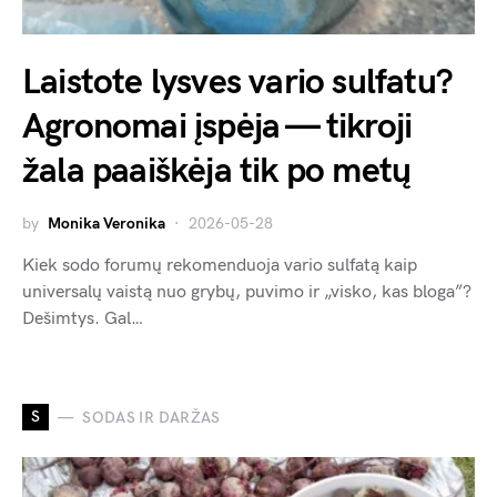
Laistote lysves vario sulfatu?
Agronomai įspėja — tikroji
žala paaiškėja tik po metų
by
Monika Veronika
2026-05-28
Kiek sodo forumų rekomenduoja vario sulfatą kaip
universalų vaistą nuo grybų, puvimo ir „visko, kas bloga”?
Dešimtys. Gal…
S
SODAS IR DARŽAS