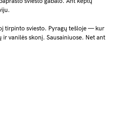
 paprasto sviesto gabalo. Ant keptų
iju.
j tirpinto sviesto. Pyragų tešloje — kur
ų ir vanilės skonį. Sausainiuose. Net ant