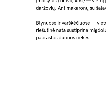
Įmaišytas į bulvių košę — vietoj
daržovių. Ant makaronų su šalav
Blynuose ir varškėčiuose — vieto
riešutinė nata sustiprina migdol
paprastos duonos riekės.