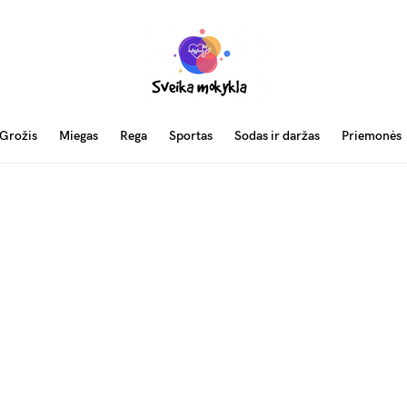
Grožis
Miegas
Rega
Sportas
Sodas ir daržas
Priemonės