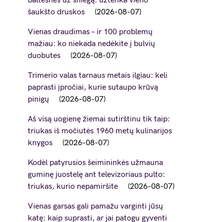
baltesnės už sniegą: užtenka vieno
šaukšto druskos
2026-08-07
Vienas draudimas – ir 100 problemų
mažiau: ko niekada nedėkite į bulvių
duobutes
2026-08-07
Trimerio valas tarnaus metais ilgiau: keli
paprasti įpročiai, kurie sutaupo krūvą
pinigų
2026-08-07
Aš visą uogienę žiemai sutirštinu tik taip:
triukas iš močiutės 1960 metų kulinarijos
knygos
2026-08-07
Kodėl patyrusios šeimininkės užmauna
guminę juostelę ant televizoriaus pulto:
triukas, kurio nepamiršite
2026-08-07
Vienas garsas gali pamažu varginti jūsų
katę: kaip suprasti, ar jai patogu gyventi