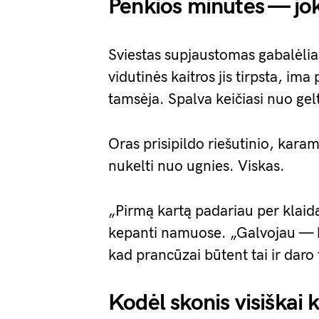
Penkios minutės — jok
Sviestas supjaustomas gabalėliai
vidutinės kaitros jis tirpsta, im
tamsėja. Spalva keičiasi nuo gelt
Oras prisipildo riešutinio, kar
nukelti nuo ugnies. Viskas.
„Pirmą kartą padariau per klaid
kepanti namuose. „Galvojau — ba
kad prancūzai būtent tai ir daro 
Kodėl skonis visiškai 