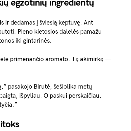
ių egzotinių ingredientų
s ir dedamas į šviesią keptuvę. Ant
a putoti. Pieno kietosios dalelės pamažu
onos iki gintarinės.
amelę primenančio aromato. Tą akimirką —
ą,” pasakojo Birutė, šešiolika metų
igta, išpyliau. O paskui perskaičiau,
tyčia.”
kitoks