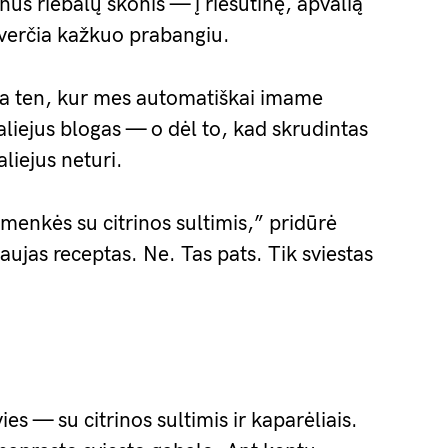
nus riebalų skonis — į riešutinę, apvalią
averčia kažkuo prabangiu.
ja ten, kur mes automatiškai imame
 aliejus blogas — o dėl to, kad skrudintas
aliejus neturi.
 menkės su citrinos sultimis,” pridūrė
aujas receptas. Ne. Tas pats. Tik sviestas
ies — su citrinos sultimis ir kaparėliais.