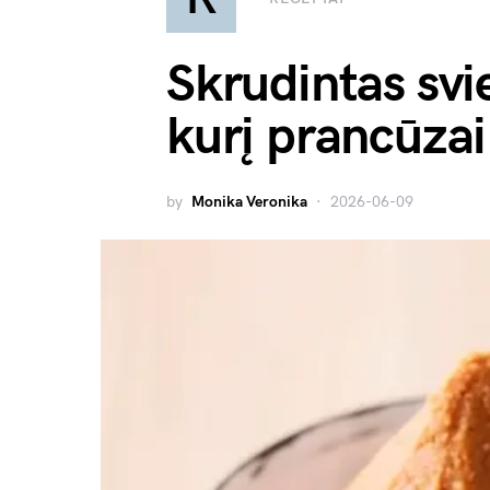
Skrudintas svi
kurį prancūzai
by
Monika Veronika
2026-06-09