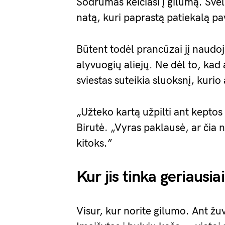
Sodrumas keičiasi į gilumą. Švel
natą, kuri paprastą patiekalą p
Būtent todėl prancūzai jį naudo
alyvuogių aliejų. Ne dėl to, kad
sviestas suteikia sluoksnį, kurio 
„Užteko kartą užpilti ant keptos
Birutė. „Vyras paklausė, ar čia n
kitoks.”
Kur jis tinka geriausiai
Visur, kur norite gilumo. Ant žuv