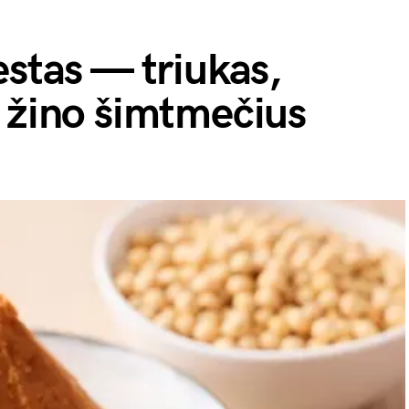
estas — triukas,
 žino šimtmečius