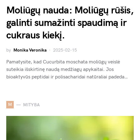
Moliūgų nauda: Moliūgų rūšis,
galinti sumažinti spaudimą ir
cukraus kiekį.
by
Monika Veronika
2025-02-15
Pamatysite, kad Cucurbita moschata moliūgų veislė
suteikia išskirtinę naudą medžiagų apykaitai. Jos
bioaktyvūs peptidai ir polisacharidai natūraliai padeda…
M
MITYBA