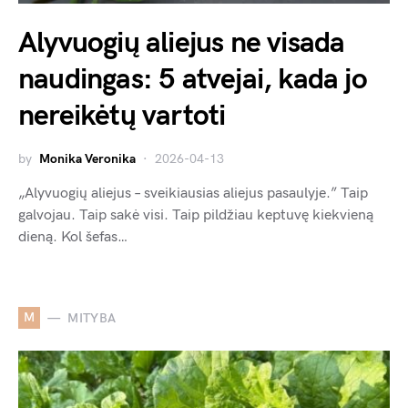
Alyvuogių aliejus ne visada
naudingas: 5 atvejai, kada jo
nereikėtų vartoti
by
Monika Veronika
2026-04-13
„Alyvuogių aliejus – sveikiausias aliejus pasaulyje.” Taip
galvojau. Taip sakė visi. Taip pildžiau keptuvę kiekvieną
dieną. Kol šefas…
M
MITYBA