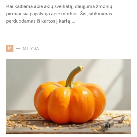
Kai kalbama apie akių sveikatą, dauguma žmonių
pirmiausia pagalvoja apie morkas. Šis įsitikinimas
perduodamas iš kartos į kartą,…
M
MITYBA