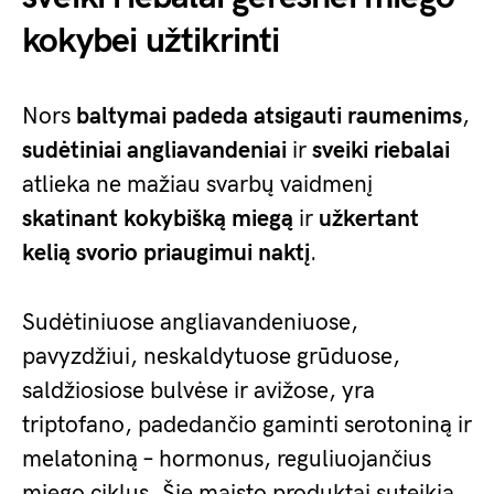
kokybei užtikrinti
Nors
baltymai padeda atsigauti raumenims
,
sudėtiniai angliavandeniai
ir
sveiki riebalai
atlieka ne mažiau svarbų vaidmenį
skatinant kokybišką miegą
ir
užkertant
kelią svorio priaugimui naktį
.
Sudėtiniuose angliavandeniuose,
pavyzdžiui, neskaldytuose grūduose,
saldžiosiose bulvėse ir avižose, yra
triptofano, padedančio gaminti serotoniną ir
melatoniną – hormonus, reguliuojančius
miego ciklus. Šie maisto produktai suteikia