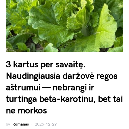
3 kartus per savaitę.
Naudingiausia daržovė regos
aštrumui — nebrangi ir
turtinga beta-karotinu, bet tai
ne morkos
by
Romanas
2025-12-29