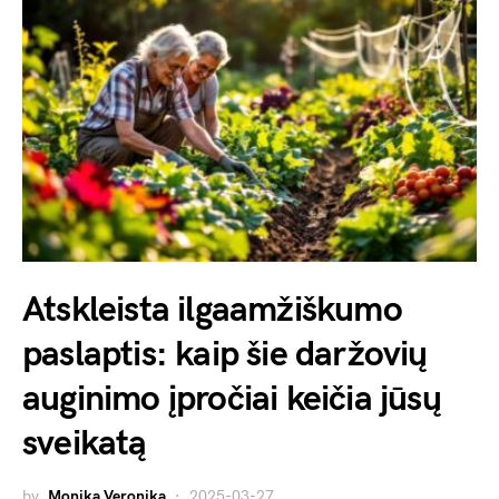
Atskleista ilgaamžiškumo
paslaptis: kaip šie daržovių
auginimo įpročiai keičia jūsų
sveikatą
by
Monika Veronika
2025-03-27