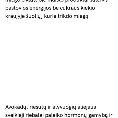
pastovios energijos be cukraus kiekio
kraujyje šuolių, kurie trikdo miegą.
Avokadų, riešutų ir alyvuogių aliejaus
sveikieji riebalai palaiko hormonų gamybą ir