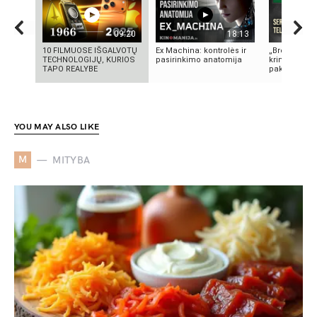
09:20
18:13
10 FILMUOSE IŠGALVOTŲ
Ex Machina: kontrolės ir
„Bręstantis b
TECHNOLOGIJŲ, KURIOS
pasirinkimo anatomija
kriminalinis 
TAPO REALYBE
pakeitęs telev
YOU MAY ALSO LIKE
M
MITYBA