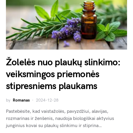
Žolelės nuo plaukų slinkimo:
veiksmingos priemonės
stipresniems plaukams
by
Romanas
2024-12-28
Pastebėsite, kad vaistažolės, pavyzdžiui, alavijas,
rozmarinas ir ženšenis, naudoja biologiškai aktyvius
junginius kovai su plaukų slinkimu ir stiprina…