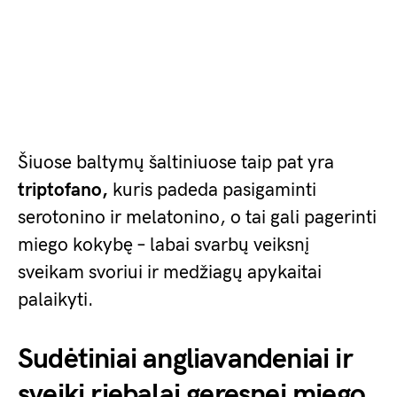
Šiuose baltymų šaltiniuose taip pat yra
triptofano,
kuris padeda pasigaminti
serotonino ir melatonino, o tai gali pagerinti
miego kokybę – labai svarbų veiksnį
sveikam svoriui ir medžiagų apykaitai
palaikyti.
Sudėtiniai angliavandeniai ir
sveiki riebalai geresnei miego