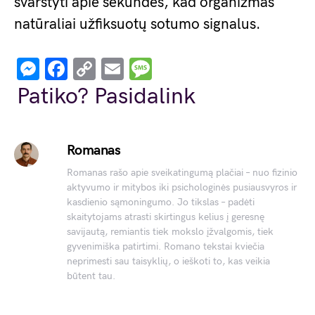
svarstyti apie sekundes, kad organizmas
natūraliai užfiksuotų sotumo signalus.
Messenger
Facebook
Copy
Email
Message
Link
Patiko? Pasidalink
Romanas
Romanas rašo apie sveikatingumą plačiai – nuo fizinio
aktyvumo ir mitybos iki psichologinės pusiausvyros ir
kasdienio sąmoningumo. Jo tikslas – padėti
skaitytojams atrasti skirtingus kelius į geresnę
savijautą, remiantis tiek mokslo įžvalgomis, tiek
gyvenimiška patirtimi. Romano tekstai kviečia
neprimesti sau taisyklių, o ieškoti to, kas veikia
būtent tau.