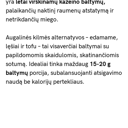
yra
lėtai virškinamų kazeino baltymų,
palaikančių naktinį raumenų atstatymą ir
netrikdančių miego.
Augalinės kilmės alternatyvos – edamame,
lęšiai ir tofu – tai visaverčiai baltymai su
papildomomis skaidulomis, skatinančiomis
sotumą. Idealiai tinka maždaug
15-20 g
baltymų
porcija, subalansuojanti atsigavimo
naudą be kalorijų pertekliaus.