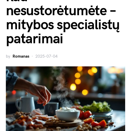
nesustorėtumėte –
mitybos specialistų
patarimai
by
Romanas
2025-07-04