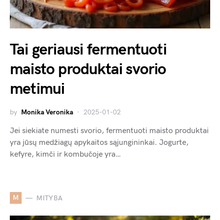
Tai geriausi fermentuoti
maisto produktai svorio
metimui
by
Monika Veronika
2025-01-02
Jei siekiate numesti svorio, fermentuoti maisto produktai
yra jūsų medžiagų apykaitos sąjungininkai. Jogurte,
kefyre, kimči ir kombučoje yra…
M
MITYBA