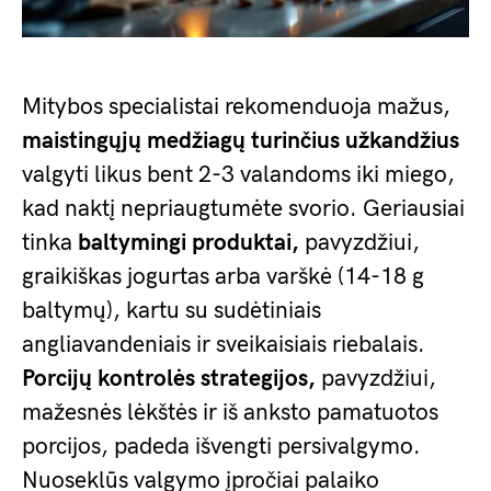
Mitybos specialistai rekomenduoja mažus,
maistingųjų medžiagų turinčius užkandžius
valgyti likus bent 2-3 valandoms iki miego,
kad naktį nepriaugtumėte svorio. Geriausiai
tinka
baltymingi produktai,
pavyzdžiui,
graikiškas jogurtas arba varškė (14-18 g
baltymų), kartu su sudėtiniais
angliavandeniais ir sveikaisiais riebalais.
Porcijų kontrolės strategijos,
pavyzdžiui,
mažesnės lėkštės ir iš anksto pamatuotos
porcijos, padeda išvengti persivalgymo.
Nuoseklūs valgymo įpročiai palaiko