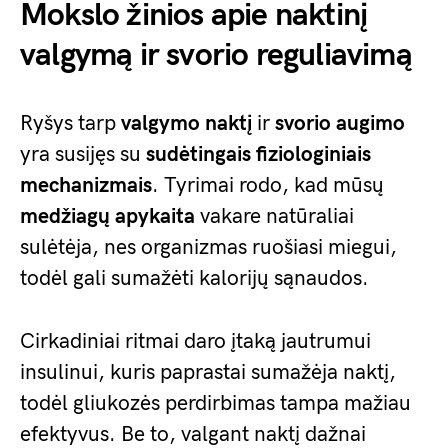
Mokslo žinios apie naktinį
valgymą ir svorio reguliavimą
Ryšys tarp
valgymo naktį
ir
svorio augimo
yra susijęs su
sudėtingais fiziologiniais
mechanizmais
. Tyrimai rodo, kad mūsų
medžiagų apykaita
vakare natūraliai
sulėtėja, nes organizmas ruošiasi miegui,
todėl gali sumažėti kalorijų sąnaudos.
Cirkadiniai ritmai daro įtaką jautrumui
insulinui, kuris paprastai sumažėja naktį,
todėl gliukozės perdirbimas tampa mažiau
efektyvus. Be to, valgant naktį dažnai