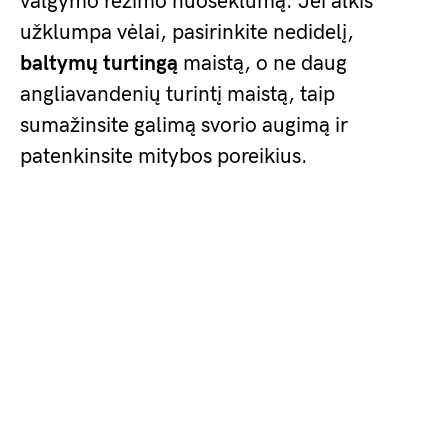
valgymo režimo nuoseklumą. Jei alkis
užklumpa vėlai, pasirinkite nedidelį,
baltymų turtingą
maistą, o ne daug
angliavandenių turintį maistą, taip
sumažinsite galimą svorio augimą ir
patenkinsite mitybos poreikius.