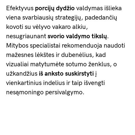
Efektyvus
porcijų dydžio
valdymas išlieka
viena svarbiausių strategijų, padedančių
kovoti su vėlyvo vakaro alkiu,
nesugriaunant
svorio valdymo tikslų
.
Mitybos specialistai rekomenduoja naudoti
mažesnes lėkštes ir dubenėlius, kad
vizualiai matytumėte sotumo ženklus, o
užkandžius
iš anksto suskirstyti
į
vienkartinius indelius ir taip išvengti
nesąmoningo persivalgymo.