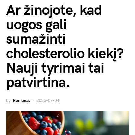
Ar žinojote, kad
uogos gali
sumažinti
cholesterolio kiekį?
Nauji tyrimai tai
patvirtina.
by
Romanas
2025-07-04