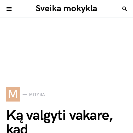
Sveika mokykla
M
MITYBA
Ką valgyti vakare,
kad