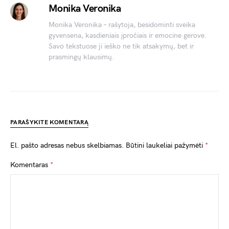
Monika Veronika
Monika Veronika – rašytoja, besidominti sveika
gyvensena, kasdieniais įpročiais ir emocine gerove.
Savo tekstuose ji ieško ne tik atsakymų, bet ir
prasmingų klausimų.
PARAŠYKITE KOMENTARĄ
El. pašto adresas nebus skelbiamas.
Būtini laukeliai pažymėti
*
Komentaras
*