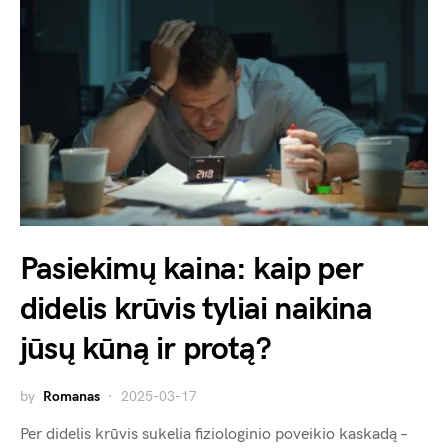
Pasiekimų kaina: kaip per
didelis krūvis tyliai naikina
jūsų kūną ir protą?
by
Romanas
2025-03-17
Per didelis krūvis sukelia fiziologinio poveikio kaskadą –