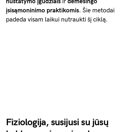
nustatymo įgūdžiais
ir
dėmesingo
įsisąmoninimo praktikomis
. Šie metodai
padeda visam laikui nutraukti šį ciklą.
Fiziologija, susijusi su jūsų