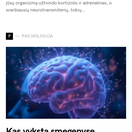
jūsų organizmą užtvindo kortizolis ir adrenalinas, o
svarbiausių neurotransmiterių, tokių…
P
PSICHOLOGIJA
Kas vyksta smegenyse