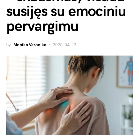
susijęs su emociniu
pervargimu
by
Monika Veronika
2025-04-13