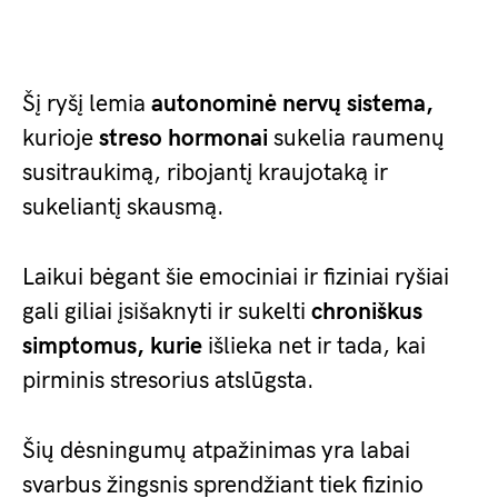
Šį ryšį lemia
autonominė nervų sistema,
kurioje
streso hormonai
sukelia raumenų
susitraukimą, ribojantį kraujotaką ir
sukeliantį skausmą.
Laikui bėgant šie emociniai ir fiziniai ryšiai
gali giliai įsišaknyti ir sukelti
chroniškus
simptomus, kurie
išlieka net ir tada, kai
pirminis stresorius atslūgsta.
Šių dėsningumų atpažinimas yra labai
svarbus žingsnis sprendžiant tiek fizinio