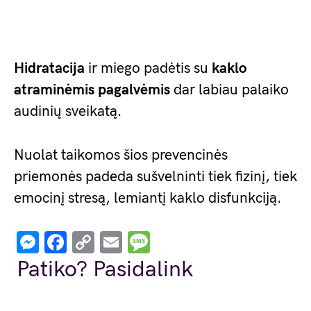
Hidratacija
ir miego padėtis su
kaklo
atraminėmis pagalvėmis
dar labiau palaiko
audinių sveikatą.
Nuolat taikomos šios prevencinės
priemonės padeda sušvelninti tiek fizinį, tiek
emocinį stresą, lemiantį kaklo disfunkciją.
Messenger
Facebook
Copy
Email
Message
Link
Patiko? Pasidalink