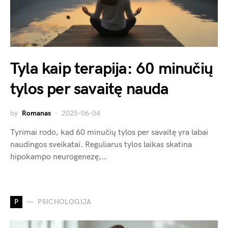
Tyla kaip terapija: 60 minučių
tylos per savaitę nauda
by
Romanas
2025-06-04
Tyrimai rodo, kad 60 minučių tylos per savaitę yra labai
naudingos sveikatai. Reguliarus tylos laikas skatina
hipokampo neurogenezę,…
P
PSICHOLOGIJA