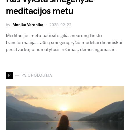
meditacijos metu
by
Monika Veronika
2025-02-22
Meditacijos metu patirsite gilias neuronų tinklo
transformacijas. Jūsų smegenų ryšio modeliai dinamiškai
persitvarko, o numatytasis režimas, dėmesingumas ir…
P
PSICHOLOGIJA