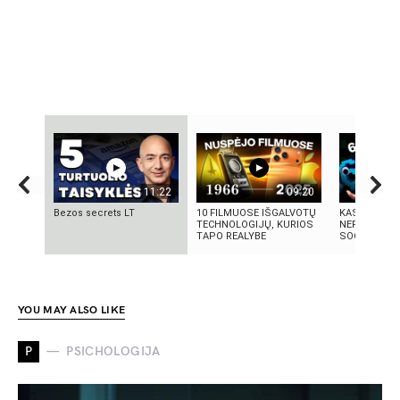
11:22
09:20
Bezos secrets LT
10 FILMUOSE IŠGALVOTŲ
KAS TAS „SI
TECHNOLOGIJŲ, KURIOS
NEPAAIŠKI
TAPO REALYBE
SOCIALINIS
YOU MAY ALSO LIKE
P
PSICHOLOGIJA