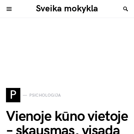
Sveika mokykla
P
PSICHOLOGIJA
Vienoje kūno vietoje
– skausmas, visada