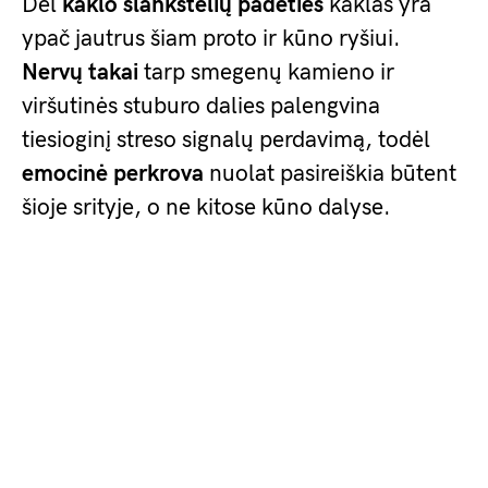
Dėl
kaklo slankstelių padėties
kaklas yra
ypač jautrus šiam proto ir kūno ryšiui.
Nervų takai
tarp smegenų kamieno ir
viršutinės stuburo dalies palengvina
tiesioginį streso signalų perdavimą, todėl
emocinė perkrova
nuolat pasireiškia būtent
šioje srityje, o ne kitose kūno dalyse.