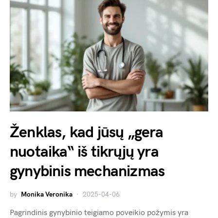
Ženklas, kad jūsų „gera
nuotaika“ iš tikrųjų yra
gynybinis mechanizmas
by
Monika Veronika
2025-04-06
Pagrindinis gynybinio teigiamo poveikio požymis yra