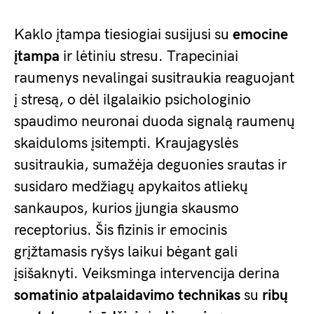
Kaklo įtampa tiesiogiai susijusi su
emocine
įtampa
ir lėtiniu stresu. Trapeciniai
raumenys nevalingai susitraukia reaguojant
į stresą, o dėl ilgalaikio psichologinio
spaudimo neuronai duoda signalą raumenų
skaiduloms įsitempti. Kraujagyslės
susitraukia, sumažėja deguonies srautas ir
susidaro medžiagų apykaitos atliekų
sankaupos, kurios įjungia skausmo
receptorius. Šis fizinis ir emocinis
grįžtamasis ryšys laikui bėgant gali
įsišaknyti. Veiksminga intervencija derina
somatinio atpalaidavimo technikas
su
ribų