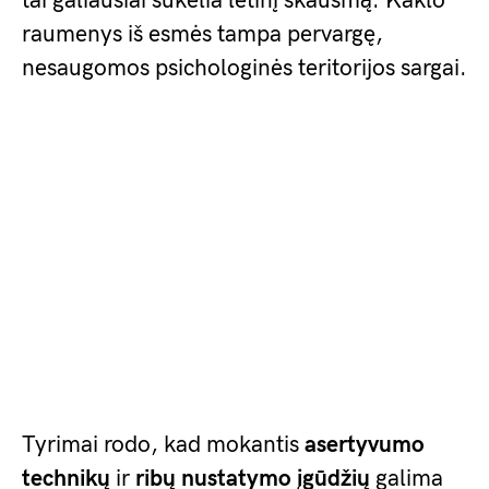
tai galiausiai sukelia lėtinį skausmą. Kaklo
raumenys iš esmės tampa pervargę,
nesaugomos psichologinės teritorijos sargai.
Tyrimai rodo, kad mokantis
asertyvumo
technikų
ir
ribų nustatymo įgūdžių
galima