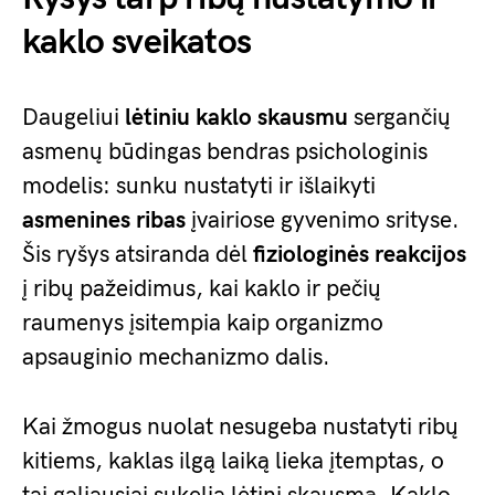
kaklo sveikatos
Daugeliui
lėtiniu kaklo skausmu
sergančių
asmenų būdingas bendras psichologinis
modelis: sunku nustatyti ir išlaikyti
asmenines ribas
įvairiose gyvenimo srityse.
Šis ryšys atsiranda dėl
fiziologinės reakcijos
į ribų pažeidimus, kai kaklo ir pečių
raumenys įsitempia kaip organizmo
apsauginio mechanizmo dalis.
Kai žmogus nuolat nesugeba nustatyti ribų
kitiems, kaklas ilgą laiką lieka įtemptas, o