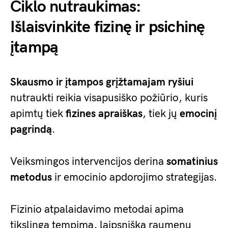
Ciklo nutraukimas:
Išlaisvinkite fizinę ir psichinę
įtampą
Skausmo ir įtampos grįžtamajam ryšiui
nutraukti reikia visapusiško požiūrio, kuris
apimtų tiek
fizines apraiškas
, tiek jų
emocinį
pagrindą
.
Veiksmingos intervencijos derina
somatinius
metodus
ir emocinio apdorojimo strategijas.
Fizinio atpalaidavimo metodai apima
tikslingą tempimą, laipsnišką raumenų