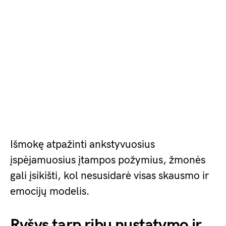
Išmokę atpažinti ankstyvuosius
įspėjamuosius įtampos požymius, žmonės
gali įsikišti, kol nesusidarė visas skausmo ir
emocijų modelis.
Ryšys tarp ribų nustatymo ir