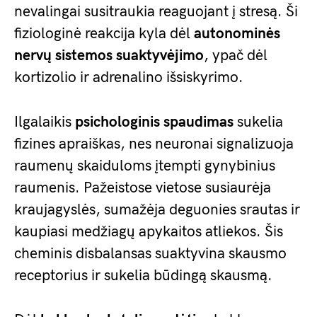
nevalingai susitraukia reaguojant į stresą. Ši
fiziologinė reakcija kyla dėl
autonominės
nervų sistemos suaktyvėjimo
, ypač dėl
kortizolio ir adrenalino išsiskyrimo.
Ilgalaikis
psichologinis spaudimas
sukelia
fizines apraiškas, nes neuronai signalizuoja
raumenų skaiduloms įtempti gynybinius
raumenis. Pažeistose vietose susiaurėja
kraujagyslės, sumažėja deguonies srautas ir
kaupiasi medžiagų apykaitos atliekos. Šis
cheminis disbalansas suaktyvina skausmo
receptorius ir sukelia būdingą skausmą.