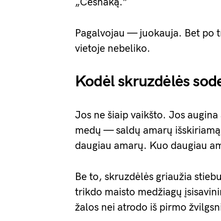
„Česnaką.”
Pagalvojau — juokauja. Bet po tr
vietoje nebeliko.
Kodėl skruzdėlės sod
Jos ne šiaip vaikšto. Jos augin
medų — saldų amarų išskiriamą 
daugiau amarų. Kuo daugiau ama
Be to, skruzdėlės griaužia stie
trikdo maisto medžiagų įsisavini
žalos nei atrodo iš pirmo žvilgsn