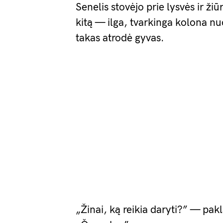
Senelis stovėjo prie lysvės ir ži
kitą — ilga, tvarkinga kolona nu
takas atrodė gyvas.
„Žinai, ką reikia daryti?” — pa