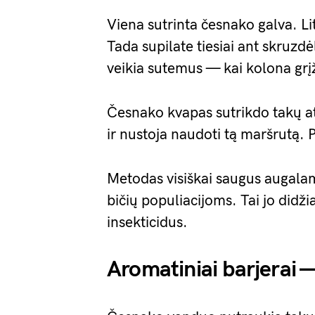
Viena sutrinta česnako galva. Li
Tada supilate tiesiai ant skruzdė
veikia sutemus — kai kolona gr
Česnako kvapas sutrikdo takų a
ir nustoja naudoti tą maršrutą. P
Metodas visiškai saugus augala
bičių populiacijoms. Tai jo didž
insekticidus.
Aromatiniai barjerai 