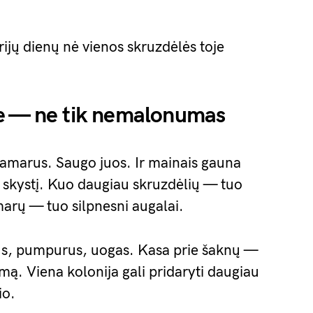
ijų dienų nė vienos skruzdėlės toje
e — ne tik nemalonumas
a amarus. Saugo juos. Ir mainais gauna
skystį. Kuo daugiau skruzdėlių — tuo
rų — tuo silpnesni augalai.
bus, pumpurus, uogas. Kasa prie šaknų —
mą. Viena kolonija gali pridaryti daugiau
io.