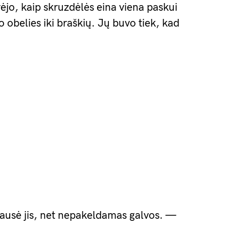
ūrėjo, kaip skruzdėlės eina viena paskui
o obelies iki braškių. Jų buvo tiek, kad
klausė jis, net nepakeldamas galvos. —