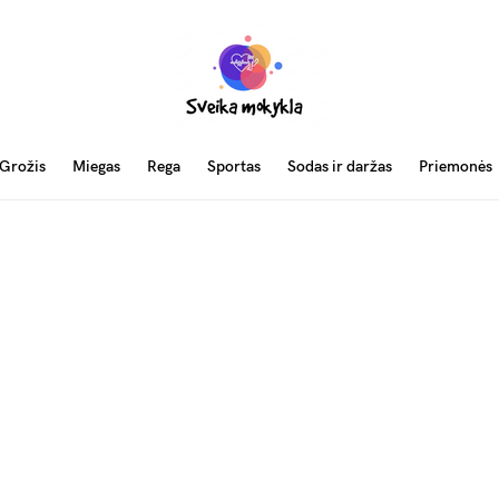
Grožis
Miegas
Rega
Sportas
Sodas ir daržas
Priemonės