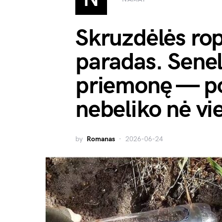
Skruzdėlės rop
paradas. Senel
priemonę — po
nebeliko nė vi
by
Romanas
2026-06-24