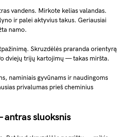
tras vandens. Mirkote kelias valandas.
lyno ir palei aktyvius takus. Geriausiai
įžta namo.
tpažinimą. Skruzdėlės praranda orientyrą
o dviejų trijų kartojimų — takas miršta.
ms, naminiais gyvūnams ir naudingoms
iausias privalumas prieš cheminius
— antras sluoksnis