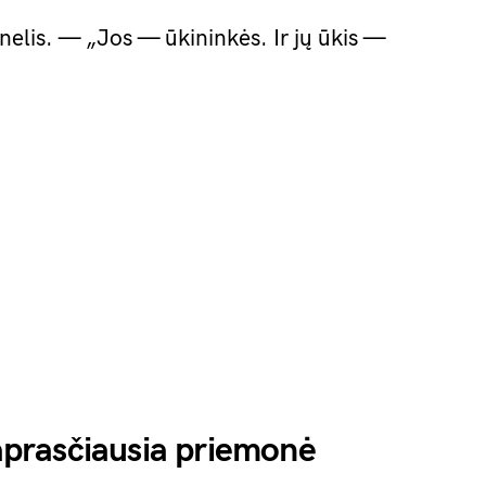
elis. — „Jos — ūkininkės. Ir jų ūkis —
prasčiausia priemonė