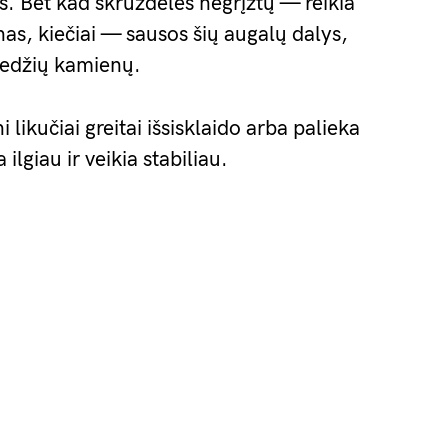
. Bet kad skruzdėlės negrįžtų — reikia
as, kiečiai — sausos šių augalų dalys,
medžių kamienų.
likučiai greitai išsisklaido arba palieka
lgiau ir veikia stabiliau.