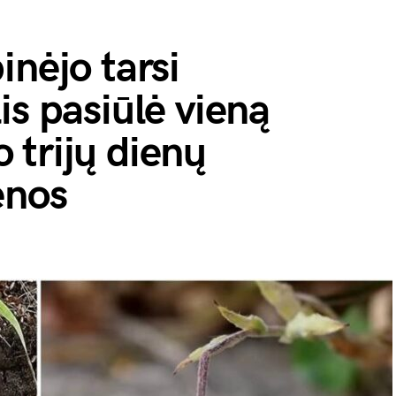
inėjo tarsi
is pasiūlė vieną
 trijų dienų
enos