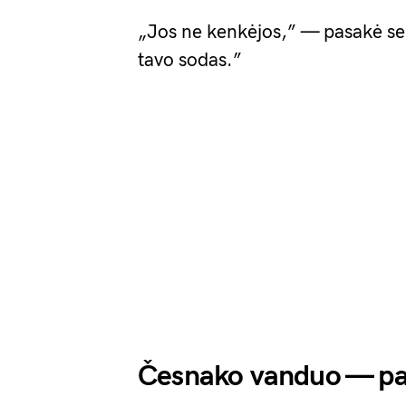
„Jos ne kenkėjos,” — pasakė sen
tavo sodas.”
Česnako vanduo — pa