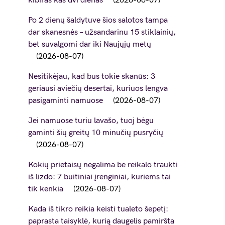
kibiras kas dvi dienas
2026-08-07
Po 2 dienų šaldytuve šios salotos tampa
dar skanesnės – užsandarinu 15 stiklainių,
bet suvalgomi dar iki Naujųjų metų
2026-08-07
Nesitikėjau, kad bus tokie skanūs: 3
geriausi aviečių desertai, kuriuos lengva
pasigaminti namuose
2026-08-07
Jei namuose turiu lavašo, tuoj bėgu
gaminti šių greitų 10 minučių pusryčių
2026-08-07
Kokių prietaisų negalima be reikalo traukti
iš lizdo: 7 buitiniai įrenginiai, kuriems tai
tik kenkia
2026-08-07
Kada iš tikro reikia keisti tualeto šepetį:
paprasta taisyklė, kurią daugelis pamiršta