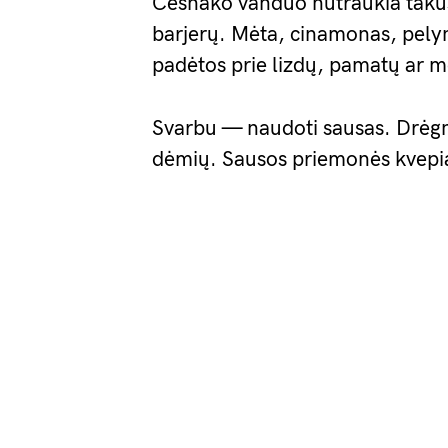
Česnako vanduo nutraukia takus
barjerų. Mėta, cinamonas, pelyn
padėtos prie lizdų, pamatų ar 
Svarbu — naudoti sausas. Drėgni 
dėmių. Sausos priemonės kvepia i