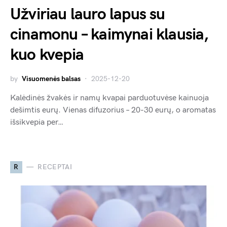
Užviriau lauro lapus su
cinamonu – kaimynai klausia,
kuo kvepia
by
Visuomenės balsas
2025-12-20
Kalėdinės žvakės ir namų kvapai parduotuvėse kainuoja
dešimtis eurų. Vienas difuzorius – 20-30 eurų, o aromatas
išsikvepia per…
R
RECEPTAI