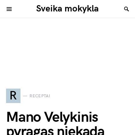
Sveika mokykla
R
RECEPTAI
Mano Velykinis
pyragas niekada