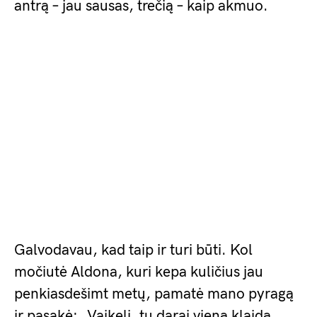
antrą – jau sausas, trečią – kaip akmuo.
Galvodavau, kad taip ir turi būti. Kol
močiutė Aldona, kuri kepa kuličius jau
penkiasdešimt metų, pamatė mano pyragą
ir pasakė: „Vaikeli, tu darai vieną klaidą.