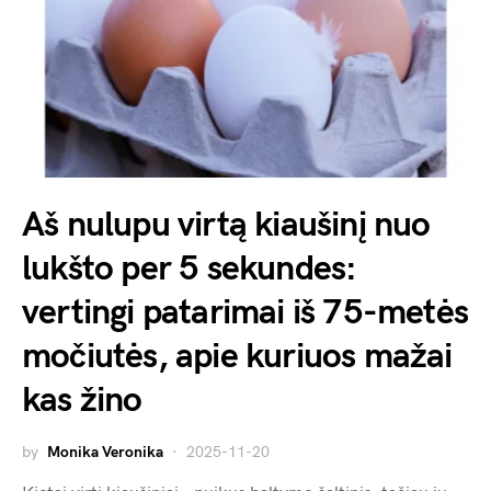
Aš nulupu virtą kiaušinį nuo
lukšto per 5 sekundes:
vertingi patarimai iš 75-metės
močiutės, apie kuriuos mažai
kas žino
by
Monika Veronika
2025-11-20