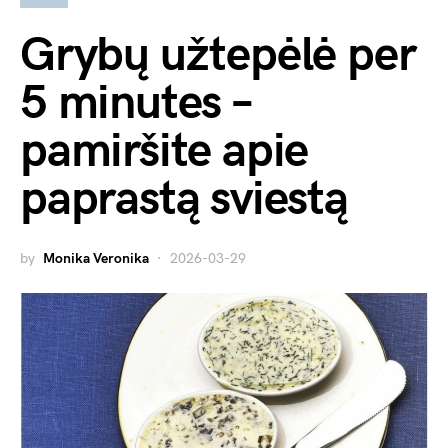
Grybų užtepėlė per
5 minutes –
pamiršite apie
paprastą sviestą
by
Monika Veronika
2026-03-29