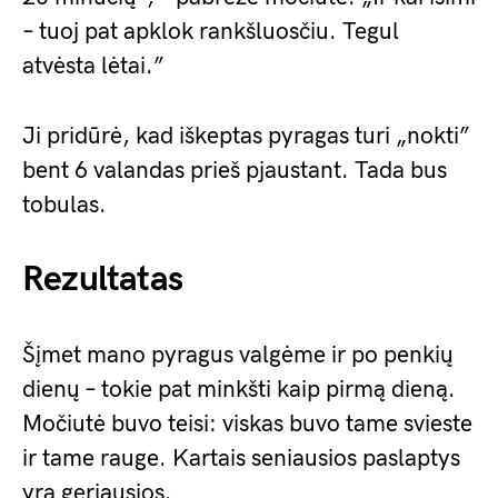
– tuoj pat apklok rankšluosčiu. Tegul
atvėsta lėtai.”
Ji pridūrė, kad iškeptas pyragas turi „nokti”
bent 6 valandas prieš pjaustant. Tada bus
tobulas.
Rezultatas
Šįmet mano pyragus valgėme ir po penkių
dienų – tokie pat minkšti kaip pirmą dieną.
Močiutė buvo teisi: viskas buvo tame svieste
ir tame rauge. Kartais seniausios paslaptys
yra geriausios.