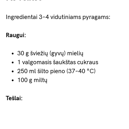
Ingredientai 3–4 vidutiniams pyragams:
Raugui:
30 g šviežių (gyvų) mielių
1 valgomasis šaukštas cukraus
250 ml šilto pieno (37–40 °C)
100 g miltų
Tešlai: