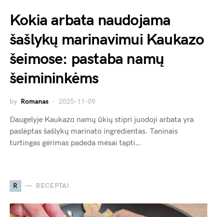
Kokia arbata naudojama
šašlykų marinavimui Kaukazo
šeimose: pastaba namų
šeimininkėms
by
Romanas
2025-11-09
Daugelyje Kaukazo namų ūkių stipri juodoji arbata yra
paslėptas šašlykų marinato ingredientas. Taninais
turtingas gėrimas padeda mėsai tapti…
R
RECEPTAI