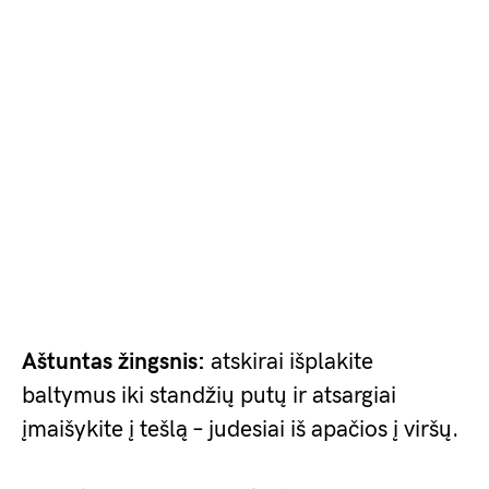
Aštuntas žingsnis:
atskirai išplakite
baltymus iki standžių putų ir atsargiai
įmaišykite į tešlą – judesiai iš apačios į viršų.