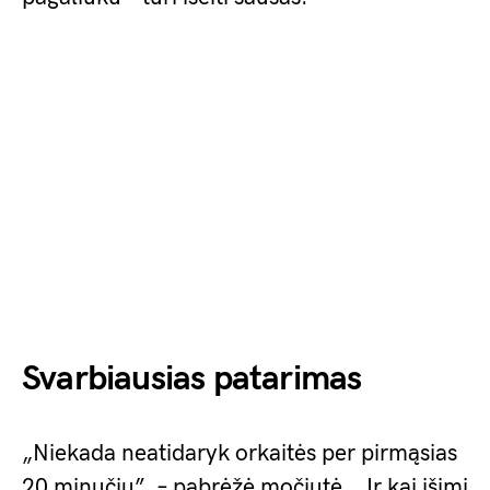
Svarbiausias patarimas
„Niekada neatidaryk orkaitės per pirmąsias
20 minučių”, – pabrėžė močiutė. „Ir kai išimi