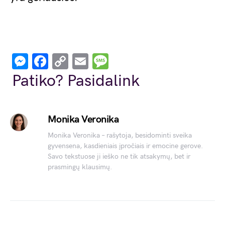
Messenger
Facebook
Copy
Email
Message
Link
Patiko? Pasidalink
Monika Veronika
Monika Veronika – rašytoja, besidominti sveika
gyvensena, kasdieniais įpročiais ir emocine gerove.
Savo tekstuose ji ieško ne tik atsakymų, bet ir
prasmingų klausimų.