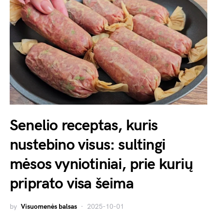
Senelio receptas, kuris
nustebino visus: sultingi
mėsos vyniotiniai, prie kurių
priprato visa šeima
by
Visuomenės balsas
2025-10-01