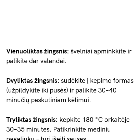
Vienuoliktas žingsnis:
švelniai apminkkite ir
palikite dar valandai.
Dvyliktas žingsnis:
sudėkite į kepimo formas
(užpildykite iki pusės) ir palikite 30–40
minučių paskutiniam kėlimui.
Tryliktas žingsnis:
kepkite 180 °C orkaitėje
30–35 minutes. Patikrinkite mediniu
pagaliuku – turi išeiti sausas.