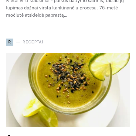
Kietai virti kiaušiniai – puikus baltymo šaltinis, tačiau jų
lupimas dažnai virsta kankinančiu procesu. 75-metė
močiutė atskleidė paprastą…
R
RECEPTAI