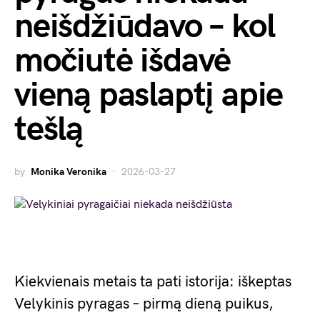
neišdžiūdavo – kol
močiutė išdavė
vieną paslaptį apie
tešlą
by
Monika Veronika
2026-03-27
Kiekvienais metais ta pati istorija: iškeptas
Velykinis pyragas – pirmą dieną puikus,