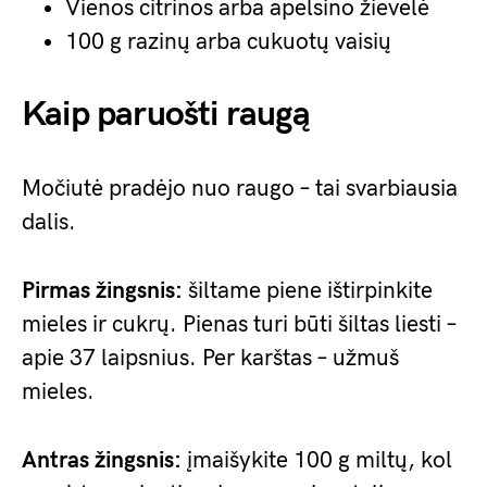
Vienos citrinos arba apelsino žievelė
100 g razinų arba cukuotų vaisių
Kaip paruošti raugą
Močiutė pradėjo nuo raugo – tai svarbiausia
dalis.
Pirmas žingsnis:
šiltame piene ištirpinkite
mieles ir cukrų. Pienas turi būti šiltas liesti –
apie 37 laipsnius. Per karštas – užmuš
mieles.
Antras žingsnis:
įmaišykite 100 g miltų, kol