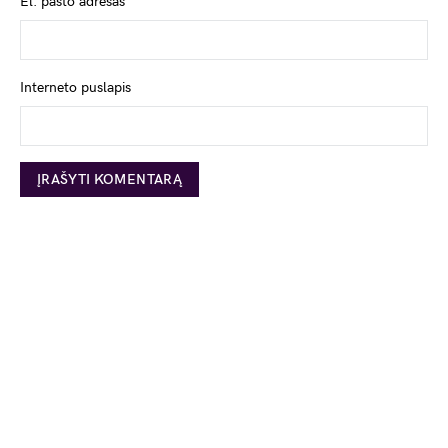
El. pašto adresas
*
Interneto puslapis