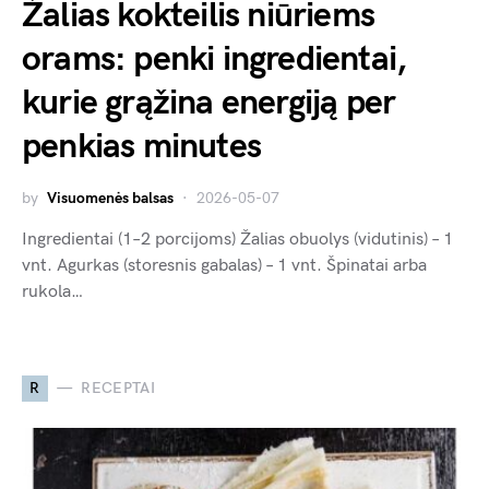
Žalias kokteilis niūriems
orams: penki ingredientai,
kurie grąžina energiją per
penkias minutes
by
Visuomenės balsas
2026-05-07
Ingredientai (1–2 porcijoms) Žalias obuolys (vidutinis) – 1
vnt. Agurkas (storesnis gabalas) – 1 vnt. Špinatai arba
rukola…
R
RECEPTAI