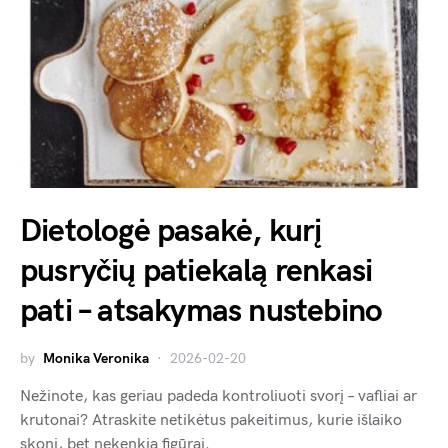
Dietologė pasakė, kurį
pusryčių patiekalą renkasi
pati – atsakymas nustebino
by
Monika Veronika
2026-02-20
Nežinote, kas geriau padeda kontroliuoti svorį – vafliai ar
krutonai? Atraskite netikėtus pakeitimus, kurie išlaiko
skonį, bet nekenkia figūrai.