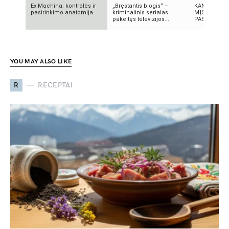
Ex Machina: kontrolės ir
„Bręstantis blogis“ –
KAMUOLINIS
pasirinkimo anatomija
kriminalinis serialas
MĮSLINGA 
pakeitęs televizijos...
PASLAPTIS
YOU MAY ALSO LIKE
R
RECEPTAI