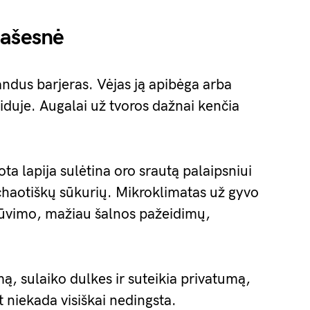
našesnė
andus barjeras. Vėjas ją apibėga arba
viduje. Augalai už tvoros dažnai kenčia
a lapija sulėtina oro srautą palaipsniui
 chaotiškų sūkurių. Mikroklimatas už gyvo
žiūvimo, mažiau šalnos pažeidimų,
mą, sulaiko dulkes ir suteikia privatumą,
et niekada visiškai nedingsta.