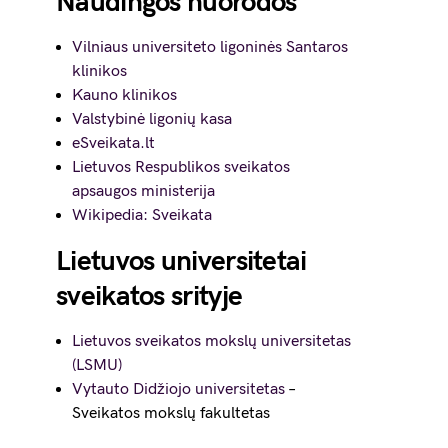
Naudingos nuorodos
Vilniaus universiteto ligoninės Santaros
klinikos
Kauno klinikos
Valstybinė ligonių kasa
eSveikata.lt
Lietuvos Respublikos sveikatos
apsaugos ministerija
Wikipedia: Sveikata
Lietuvos universitetai
sveikatos srityje
Lietuvos sveikatos mokslų universitetas
(LSMU)
Vytauto Didžiojo universitetas
–
Sveikatos mokslų fakultetas