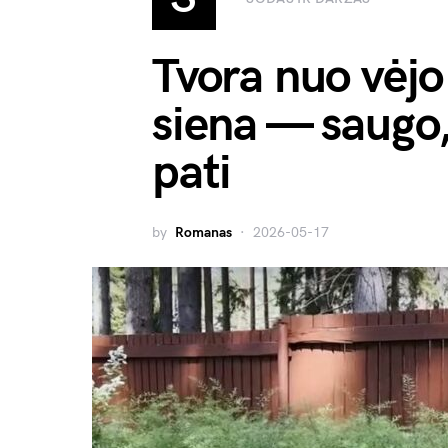
Tvora nuo vėj
siena — saugo,
pati
by
Romanas
2026-05-17