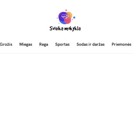
Grožis
Miegas
Rega
Sportas
Sodas ir daržas
Priemonės