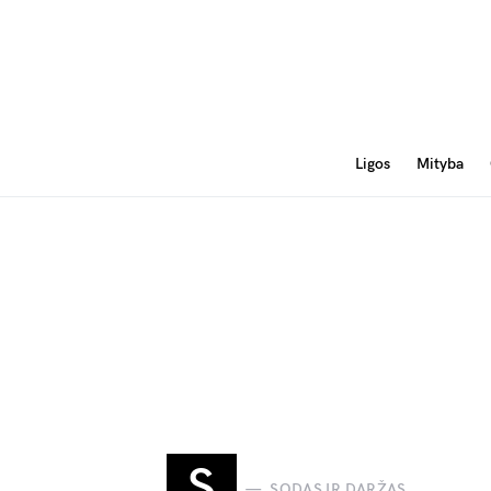
Ligos
Mityba
S
SODAS IR DARŽAS