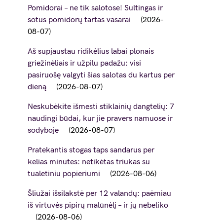
Pomidorai – ne tik salotose! Sultingas ir
sotus pomidorų tartas vasarai
2026-
08-07
Aš supjaustau ridikėlius labai plonais
griežinėliais ir užpilu padažu: visi
pasiruošę valgyti šias salotas du kartus per
dieną
2026-08-07
Neskubėkite išmesti stiklainių dangtelių: 7
naudingi būdai, kur jie pravers namuose ir
sodyboje
2026-08-07
Pratekantis stogas taps sandarus per
kelias minutes: netikėtas triukas su
tualetiniu popieriumi
2026-08-06
Šliužai išsilakstė per 12 valandų: paėmiau
iš virtuvės pipirų malūnėlį – ir jų nebeliko
2026-08-06