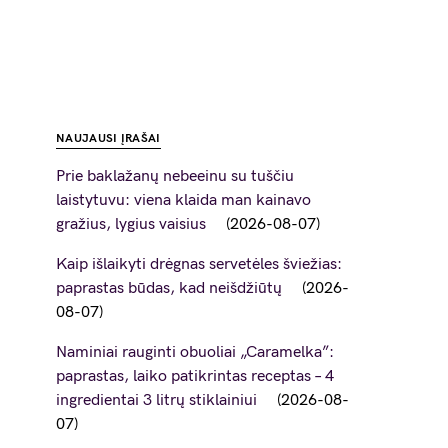
NAUJAUSI ĮRAŠAI
Prie baklažanų nebeeinu su tuščiu
laistytuvu: viena klaida man kainavo
gražius, lygius vaisius
2026-08-07
Kaip išlaikyti drėgnas servetėles šviežias:
paprastas būdas, kad neišdžiūtų
2026-
08-07
Naminiai rauginti obuoliai „Caramelka”:
paprastas, laiko patikrintas receptas – 4
ingredientai 3 litrų stiklainiui
2026-08-
07