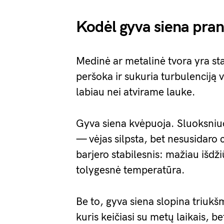
Kodėl gyva siena pra
Medinė ar metalinė tvora yra st
peršoka ir sukuria turbulenciją 
labiau nei atvirame lauke.
Gyva siena kvėpuoja. Sluoksniuot
— vėjas silpsta, bet nesusidaro
barjero stabilesnis: mažiau išd
tolygesnė temperatūra.
Be to, gyva siena slopina triukš
kuris keičiasi su metų laikais, b