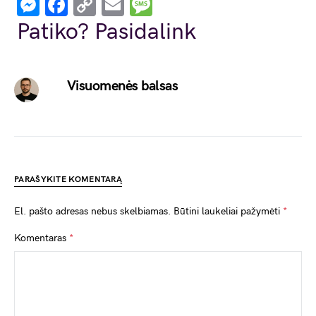
Messenger
Facebook
Copy
Email
Message
Link
Patiko? Pasidalink
Visuomenės balsas
PARAŠYKITE KOMENTARĄ
El. pašto adresas nebus skelbiamas.
Būtini laukeliai pažymėti
*
Komentaras
*