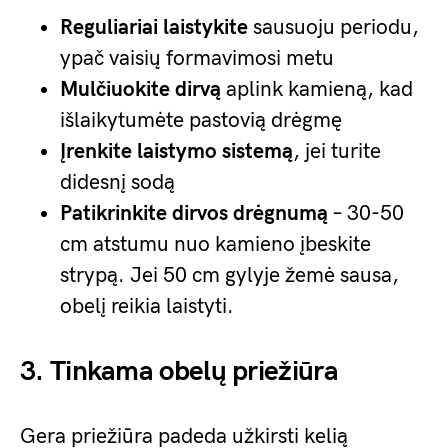
Reguliariai laistykite
sausuoju periodu,
ypač vaisių formavimosi metu
Mulčiuokite dirvą
aplink kamieną, kad
išlaikytumėte pastovią drėgmę
Įrenkite laistymo sistemą
, jei turite
didesnį sodą
Patikrinkite dirvos drėgnumą
– 30-50
cm atstumu nuo kamieno įbeskite
strypą. Jei 50 cm gylyje žemė sausa,
obelį reikia laistyti.
3. Tinkama obelų priežiūra
Gera priežiūra padeda užkirsti kelią