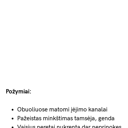
Požymiai:
Obuoliuose matomi įėjimo kanalai
Pažeistas minkštimas tamsėja, genda
Vaisius neretai nukrenta dar neprinokęs