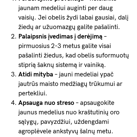
jaunam medeliui auginti per daug
vaisių. Jei obelis žydi labai gausiai, dalį
žiedų ar užuomazgų galite pašalinti.
Palaipsnis įvedimas į derėjimą
–
pirmuosius 2-3 metus galite visai
pašalinti žiedus, kad obelis suformuotų
stiprią šaknų sistemą ir vainiką.
Atidi mityba
– jauni medeliai ypač
jautrūs maisto medžiagų trūkumui ar
pertekliui.
Apsauga nuo streso
– apsaugokite
jaunus medelius nuo kraštutinių oro
sąlygų, pavyzdžiui, uždengdami
agroplėvele ankstyvų šalnų metu.