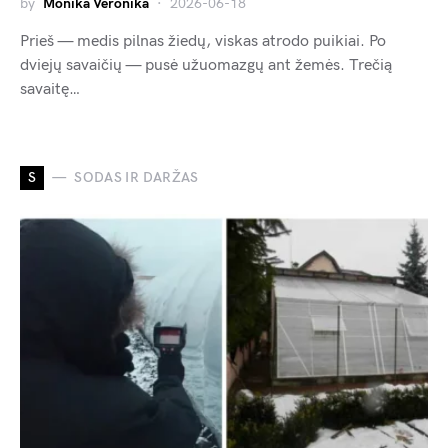
by
Monika Veronika
2026-06-18
Prieš — medis pilnas žiedų, viskas atrodo puikiai. Po
dviejų savaičių — pusė užuomazgų ant žemės. Trečią
savaitę…
S
SODAS IR DARŽAS