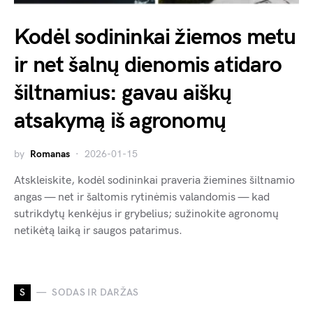
Kodėl sodininkai žiemos metu
ir net šalnų dienomis atidaro
šiltnamius: gavau aiškų
atsakymą iš agronomų
by
Romanas
2026-01-15
Atskleiskite, kodėl sodininkai praveria žiemines šiltnamio
angas — net ir šaltomis rytinėmis valandomis — kad
sutrikdytų kenkėjus ir grybelius; sužinokite agronomų
netikėtą laiką ir saugos patarimus.
S
SODAS IR DARŽAS