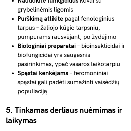
Naudokite funkgicidus
kovai su
grybelinėmis ligomis
Purškimą atlikite
pagal fenologinius
tarpus – žaliojo kūgio tarpsniu,
pumpurams rausvėjant, po žydėjimo
Biologiniai preparatai
– bioinsekticidai ir
biofungicidai yra saugesnis
pasirinkimas, ypač vasaros laikotarpiu
Spąstai kenkėjams
– feromoniniai
spąstai gali padėti sumažinti vaisėdžių
populiaciją
5. Tinkamas derliaus nuėmimas ir
laikymas