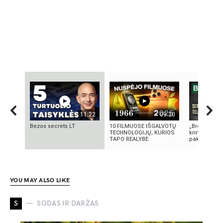
11:22
09:20
Bezos secrets LT
10 FILMUOSE IŠGALVOTŲ
„Bręstantis b
TECHNOLOGIJŲ, KURIOS
kriminalinis 
TAPO REALYBE
pakeitęs telev
YOU MAY ALSO LIKE
S
SODAS IR DARŽAS