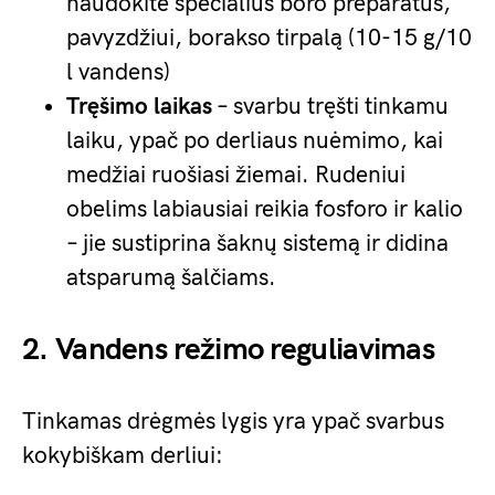
naudokite specialius boro preparatus,
pavyzdžiui, borakso tirpalą (10-15 g/10
l vandens)
Tręšimo laikas
– svarbu tręšti tinkamu
laiku, ypač po derliaus nuėmimo, kai
medžiai ruošiasi žiemai. Rudeniui
obelims labiausiai reikia fosforo ir kalio
– jie sustiprina šaknų sistemą ir didina
atsparumą šalčiams.
2. Vandens režimo reguliavimas
Tinkamas drėgmės lygis yra ypač svarbus
kokybiškam derliui: