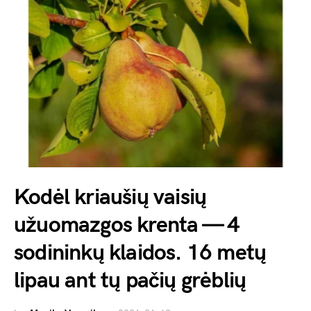
Kodėl kriaušių vaisių
užuomazgos krenta — 4
sodininkų klaidos. 16 metų
lipau ant tų pačių grėblių