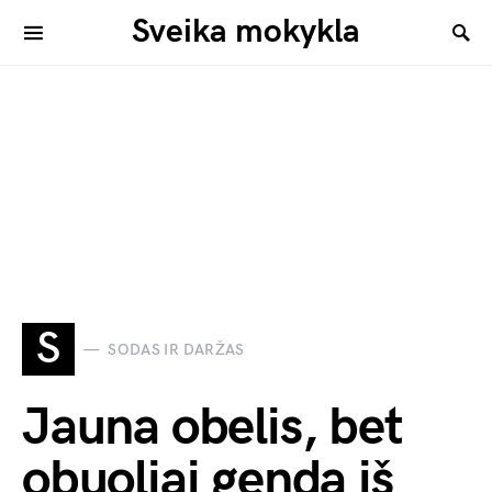
Sveika mokykla
S
SODAS IR DARŽAS
Jauna obelis, bet
obuoliai genda iš