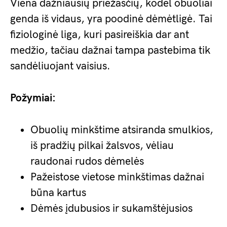
Viena dažniausių priežasčių, kodėl obuoliai
genda iš vidaus, yra poodinė dėmėtligė. Tai
fiziologinė liga, kuri pasireiškia dar ant
medžio, tačiau dažnai tampa pastebima tik
sandėliuojant vaisius.
Požymiai:
Obuolių minkštime atsiranda smulkios,
iš pradžių pilkai žalsvos, vėliau
raudonai rudos dėmelės
Pažeistose vietose minkštimas dažnai
būna kartus
Dėmės įdubusios ir sukamštėjusios