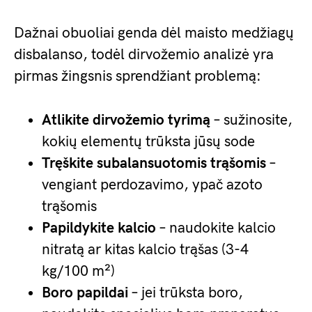
Dažnai obuoliai genda dėl maisto medžiagų
disbalanso, todėl dirvožemio analizė yra
pirmas žingsnis sprendžiant problemą:
Atlikite dirvožemio tyrimą
– sužinosite,
kokių elementų trūksta jūsų sode
Tręškite subalansuotomis trąšomis
–
vengiant perdozavimo, ypač azoto
trąšomis
Papildykite kalcio
– naudokite kalcio
nitratą ar kitas kalcio trąšas (3-4
kg/100 m²)
Boro papildai
– jei trūksta boro,