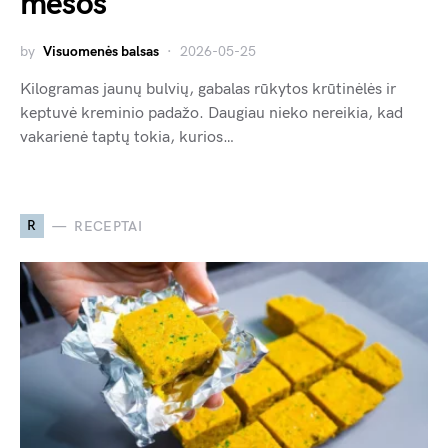
mėsos
by
Visuomenės balsas
2026-05-25
Kilogramas jaunų bulvių, gabalas rūkytos krūtinėlės ir
keptuvė kreminio padažo. Daugiau nieko nereikia, kad
vakarienė taptų tokia, kurios…
R
RECEPTAI