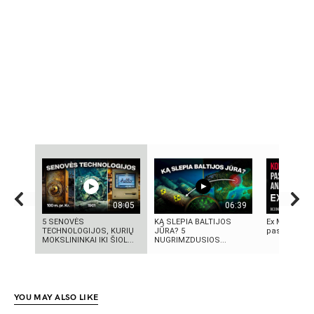
08:05
06:39
5 SENOVĖS
KĄ SLEPIA BALTIJOS
Ex Machina: 
TECHNOLOGIJOS, KURIŲ
JŪRA? 5
pasirinkimo
MOKSLININKAI IKI ŠIOL...
NUGRIMZDUSIOS...
YOU MAY ALSO LIKE