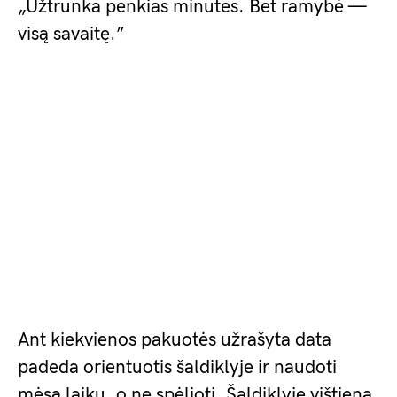
„Užtrunka penkias minutes. Bet ramybė —
visą savaitę.”
Ant kiekvienos pakuotės užrašyta data
padeda orientuotis šaldiklyje ir naudoti
mėsą laiku, o ne spėlioti. Šaldiklyje vištiena