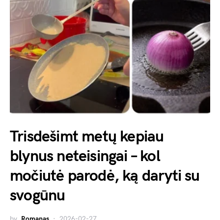
Trisdešimt metų kepiau
blynus neteisingai – kol
močiutė parodė, ką daryti su
svogūnu
by
Romanas
2026-02-27