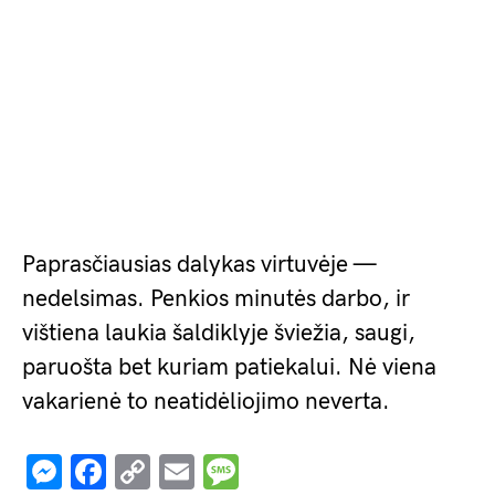
Paprasčiausias dalykas virtuvėje —
nedelsimas. Penkios minutės darbo, ir
vištiena laukia šaldiklyje šviežia, saugi,
paruošta bet kuriam patiekalui. Nė viena
vakarienė to neatidėliojimo neverta.
Messenger
Facebook
Copy
Email
Message