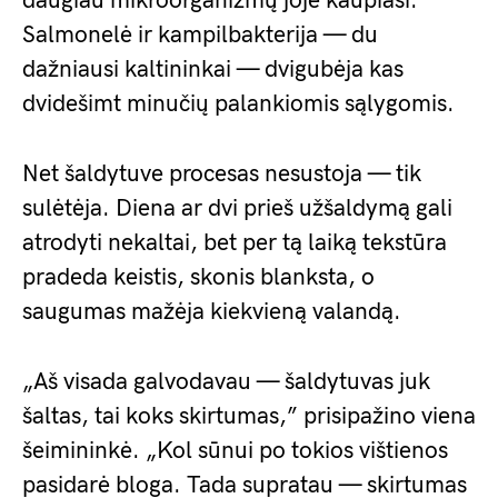
daugiau mikroorganizmų joje kaupiasi.
Salmonelė ir kampilbakterija — du
dažniausi kaltininkai — dvigubėja kas
dvidešimt minučių palankiomis sąlygomis.
Net šaldytuve procesas nesustoja — tik
sulėtėja. Diena ar dvi prieš užšaldymą gali
atrodyti nekaltai, bet per tą laiką tekstūra
pradeda keistis, skonis blanksta, o
saugumas mažėja kiekvieną valandą.
„Aš visada galvodavau — šaldytuvas juk
šaltas, tai koks skirtumas,” prisipažino viena
šeimininkė. „Kol sūnui po tokios vištienos
pasidarė bloga. Tada supratau — skirtumas