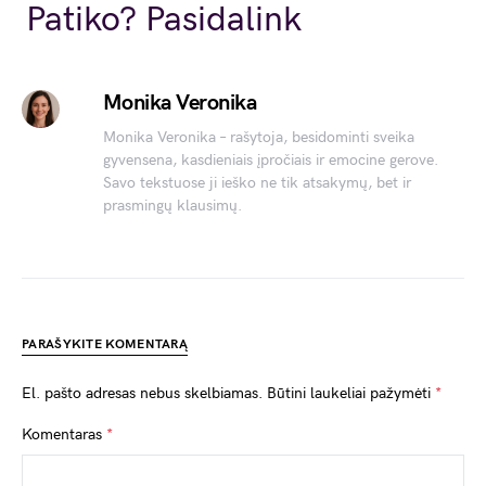
Link
Patiko? Pasidalink
Monika Veronika
Monika Veronika – rašytoja, besidominti sveika
gyvensena, kasdieniais įpročiais ir emocine gerove.
Savo tekstuose ji ieško ne tik atsakymų, bet ir
prasmingų klausimų.
PARAŠYKITE KOMENTARĄ
El. pašto adresas nebus skelbiamas.
Būtini laukeliai pažymėti
*
Komentaras
*