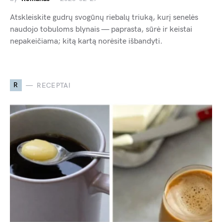
Atskleiskite gudrų svogūnų riebalų triuką, kurį senelės
naudojo tobuloms blynais — paprasta, sūrė ir keistai
nepakeičiama; kitą kartą norėsite išbandyti.
R
RECEPTAI