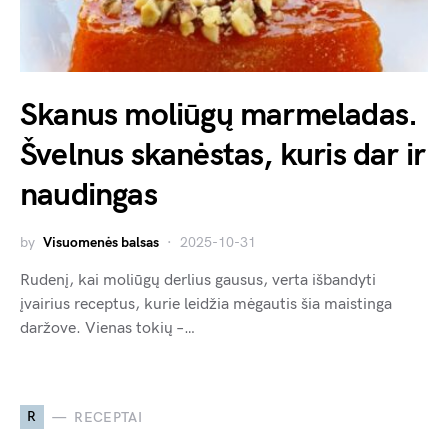
Skanus moliūgų marmeladas.
Švelnus skanėstas, kuris dar ir
naudingas
by
Visuomenės balsas
2025-10-31
Rudenį, kai moliūgų derlius gausus, verta išbandyti
įvairius receptus, kurie leidžia mėgautis šia maistinga
daržove. Vienas tokių –…
R
RECEPTAI