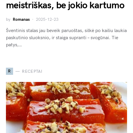
meistriškas, be jokio kartumo
by
Romanas
2025-12-23
Šventinis stalas jau beveik paruoštas, silkė po kailiu laukia
paskutinio sluoksnio, ir staiga supranti – svogūnai. Tie
patys,…
R
RECEPTAI