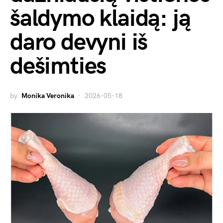
šaldymo klaidą: ją
daro devyni iš
dešimties
by
Monika Veronika
2026-05-18