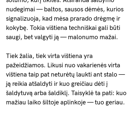
sotumo, kurį tikitės. Atsiranda šaldymo
nudegimai — baltos, sausos dėmės, kurios
signalizuoja, kad mėsa prarado drėgmę ir
kokybę. Tokia vištiena techniškai gali būti
saugi, bet valgyti ją — malonumo mažai.
Tiek žalia, tiek virta vištiena yra
pažeidžiamos. Likusi nuo vakarienės virta
vištiena taip pat neturėtų laukti ant stalo —
ją reikia atšaldyti ir kuo greičiau dėti į
šaldytuvą arba šaldiklį. Taisyklė ta pati: kuo
mažiau laiko šiltoje aplinkoje — tuo geriau.