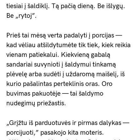
tiesiai į šaldiklį. Tą pačią dieną. Be išlygų.
Be „rytoj”.
Prieš tai mėsą verta padalyti į porcijas —
kad vėliau atšildytumėte tik tiek, kiek reikia
vienam patiekalui. Kiekvieną gabalą
sandariai suvynioti į šaldymui tinkamą
plėvelę arba sudėti į uždaromą maišelį, iš
kurio pašalintas perteklinis oras. Oro
buvimas pakuotėje — tai šaldymo
nudegimų priežastis.
„Grįžtu iš parduotuvės ir pirmas dalykas —
porcijuoti,” pasakojo kita moteris.