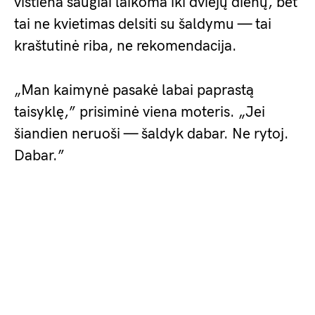
vištiena saugiai laikoma iki dviejų dienų, bet
tai ne kvietimas delsiti su šaldymu — tai
kraštutinė riba, ne rekomendacija.
„Man kaimynė pasakė labai paprastą
taisyklę,” prisiminė viena moteris. „Jei
šiandien neruoši — šaldyk dabar. Ne rytoj.
Dabar.”