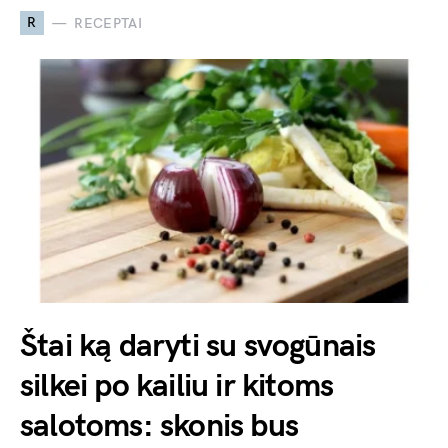
R
RECEPTAI
Štai ką daryti su svogūnais
silkei po kailiu ir kitoms
salotoms: skonis bus