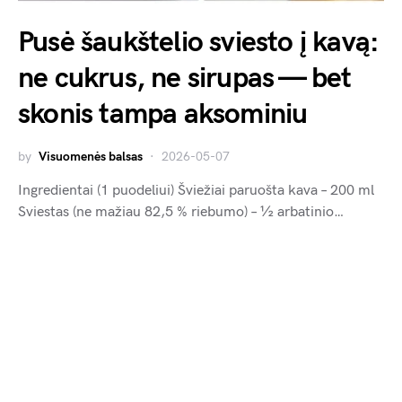
Pusė šaukštelio sviesto į kavą:
ne cukrus, ne sirupas — bet
skonis tampa aksominiu
by
Visuomenės balsas
2026-05-07
Ingredientai (1 puodeliui) Šviežiai paruošta kava – 200 ml
Sviestas (ne mažiau 82,5 % riebumo) – ½ arbatinio…