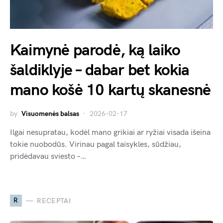
Kaimynė parodė, ką laiko
šaldiklyje – dabar bet kokia
mano košė 10 kartų skanesnė
by
Visuomenės balsas
2026-02-17
Ilgai nesupratau, kodėl mano grikiai ar ryžiai visada išeina
tokie nuobodūs. Virinau pagal taisykles, sūdžiau,
pridėdavau sviesto –…
R
RECEPTAI