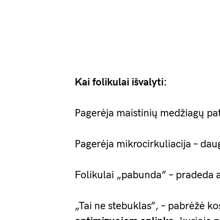
Kai folikulai išvalyti:
Pagerėja maistinių medžiagų pat
Pagerėja mikrocirkuliacija – da
Folikulai „pabunda” – pradeda a
„Tai ne stebuklas”, – pabrėžė ko