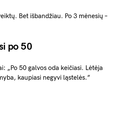
veiktų. Bet išbandžiau. Po 3 mėnesių –
si po 50
: „Po 50 galvos oda keičiasi. Lėtėja
myba, kaupiasi negyvi ląstelės.”