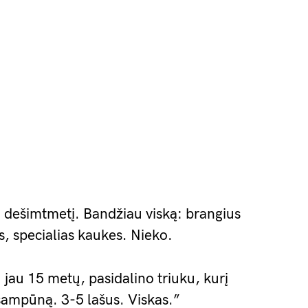
u dešimtmetį. Bandžiau viską: brangius
 specialias kaukes. Nieko.
jau 15 metų, pasidalino triuku, kurį
 šampūną. 3-5 lašus. Viskas.”