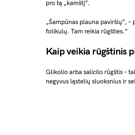
pro tą „kamštį”.
„Šampūnas plauna paviršių”, – 
folikulų. Tam reikia rūgšties.”
Kaip veikia rūgštinis p
Glikolio arba salicilo rūgštis – t
negyvus ląstelių sluoksnius ir s