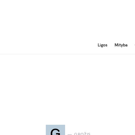
Ligos
Mityba
G
GROŽIS