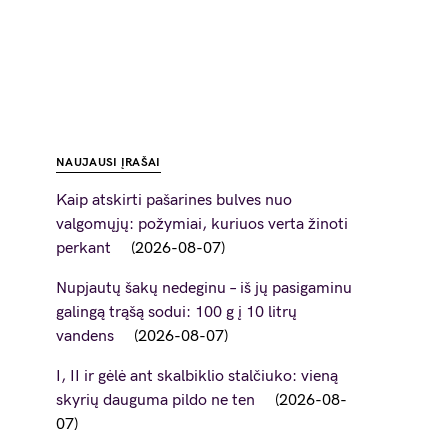
NAUJAUSI ĮRAŠAI
Kaip atskirti pašarines bulves nuo
valgomųjų: požymiai, kuriuos verta žinoti
perkant
2026-08-07
Nupjautų šakų nedeginu – iš jų pasigaminu
galingą trąšą sodui: 100 g į 10 litrų
vandens
2026-08-07
I, II ir gėlė ant skalbiklio stalčiuko: vieną
skyrių dauguma pildo ne ten
2026-08-
07