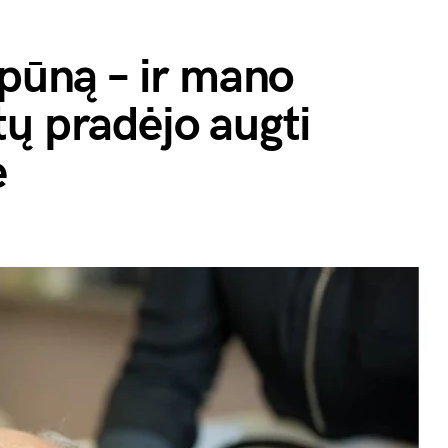
mpūną – ir mano
ų pradėjo augti
e