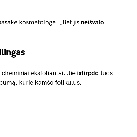
pasakė kosmetologė. „Bet jis
neišvalo
ilingas
ai cheminiai eksfoliantai. Jie
ištirpdo
tuos
ebumą, kurie kamšo folikulus.