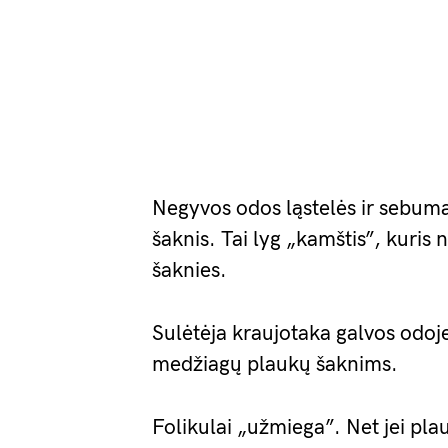
Negyvos odos ląstelės ir sebuma
šaknis. Tai lyg „kamštis”, kuris
šaknies.
Sulėtėja kraujotaka galvos odoj
medžiagų plaukų šaknims.
Folikulai „užmiega”. Net jei pla