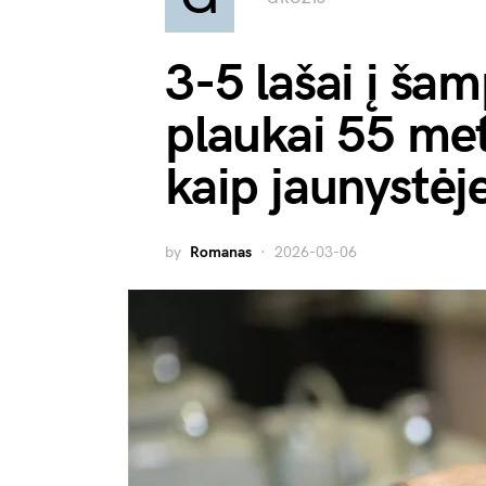
3-5 lašai į ša
plaukai 55 met
kaip jaunystėj
by
Romanas
2026-03-06