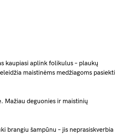
s kaupiasi aplink folikulus – plaukų
 neleidžia maistinėms medžiagoms pasiekti
e. Mažiau deguonies ir maistinių
uki brangiu šampūnu – jis neprasiskverbia