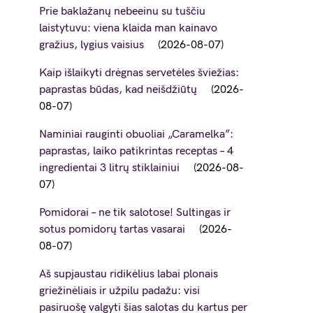
Prie baklažanų nebeeinu su tuščiu
laistytuvu: viena klaida man kainavo
gražius, lygius vaisius
2026-08-07
Kaip išlaikyti drėgnas servetėles šviežias:
paprastas būdas, kad neišdžiūtų
2026-
08-07
Naminiai rauginti obuoliai „Caramelka”:
paprastas, laiko patikrintas receptas – 4
ingredientai 3 litrų stiklainiui
2026-08-
07
Pomidorai – ne tik salotose! Sultingas ir
sotus pomidorų tartas vasarai
2026-
08-07
Aš supjaustau ridikėlius labai plonais
griežinėliais ir užpilu padažu: visi
pasiruošę valgyti šias salotas du kartus per