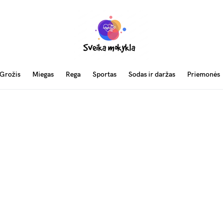
Grožis
Miegas
Rega
Sportas
Sodas ir daržas
Priemonės