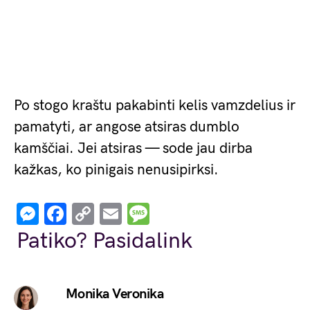
Po stogo kraštu pakabinti kelis vamzdelius ir
pamatyti, ar angose atsiras dumblo
kamščiai. Jei atsiras — sode jau dirba
kažkas, ko pinigais nenusipirksi.
Messenger
Facebook
Copy
Email
Message
Link
Patiko? Pasidalink
Monika Veronika