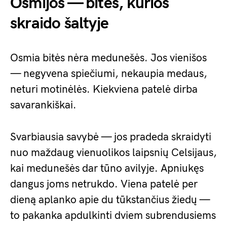
Osmijos — bitės, kurios
skraido šaltyje
Osmia bitės nėra medunešės. Jos vienišos
— negyvena spiečiumi, nekaupia medaus,
neturi motinėlės. Kiekviena patelė dirba
savarankiškai.
Svarbiausia savybė — jos pradeda skraidyti
nuo maždaug vienuolikos laipsnių Celsijaus,
kai medunešės dar tūno avilyje. Apniukęs
dangus joms netrukdo. Viena patelė per
dieną aplanko apie du tūkstančius žiedų —
to pakanka apdulkinti dviem subrendusiems