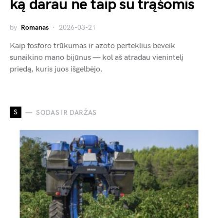
ką darau ne taip su trąšomis
by
Romanas
2026-03-21
Kaip fosforo trūkumas ir azoto perteklius beveik
sunaikino mano bijūnus — kol aš atradau vienintelį
priedą, kuris juos išgelbėjo.
S
SODAS IR DARŽAS