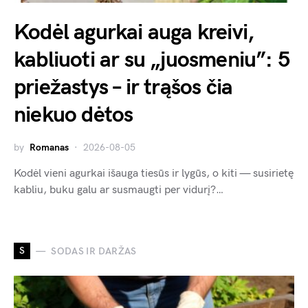
Kodėl agurkai auga kreivi,
kabliuoti ar su „juosmeniu”: 5
priežastys – ir trąšos čia
niekuo dėtos
by
Romanas
2026-08-05
Kodėl vieni agurkai išauga tiesūs ir lygūs, o kiti — susirietę
kabliu, buku galu ar susmaugti per vidurį?…
S
SODAS IR DARŽAS