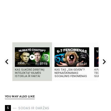
07:18
08:01
KAS SUKŪRĖ DIRBTINĮ
KAS TAS „SIX-SEVEN“?
4 PASAULIN
INTELEKTĄ? KILMĖS
NEPAAIŠKINAMAS
TECHNOLOGI
ISTORIJA IR FAKTAI
SOCIALINIS FENOMENAS
SUKŪRĖ LIET
YOU MAY ALSO LIKE
S
SODAS IR DARŽAS