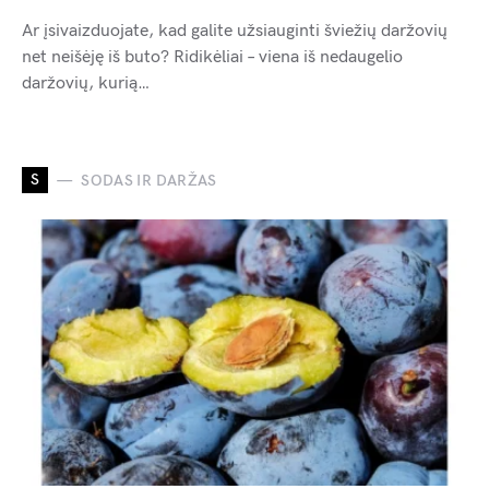
Ar įsivaizduojate, kad galite užsiauginti šviežių daržovių
net neišėję iš buto? Ridikėliai – viena iš nedaugelio
daržovių, kurią…
S
SODAS IR DARŽAS