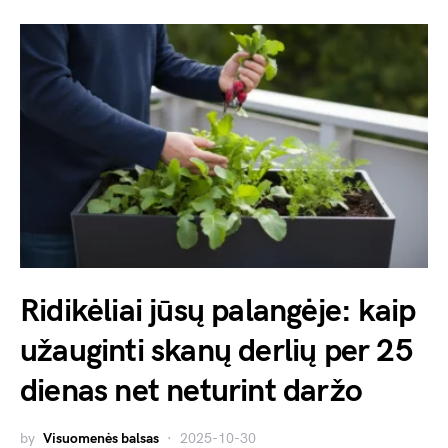
Ridikėliai jūsų palangėje: kaip
užauginti skanų derlių per 25
dienas net neturint daržo
by
Visuomenės balsas
2025-10-30