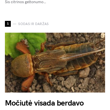
Šis citrinos geltonumo…
S
SODAS IR DARŽAS
Močiutė visada berdavo