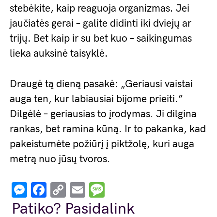
stebėkite, kaip reaguoja organizmas. Jei
jaučiatės gerai – galite didinti iki dviejų ar
trijų. Bet kaip ir su bet kuo – saikingumas
lieka auksinė taisyklė.
Draugė tą dieną pasakė: „Geriausi vaistai
auga ten, kur labiausiai bijome prieiti.”
Dilgėlė – geriausias to įrodymas. Ji dilgina
rankas, bet ramina kūną. Ir to pakanka, kad
pakeistumėte požiūrį į piktžolę, kuri auga
metrą nuo jūsų tvoros.
Messenger
Facebook
Copy
Email
Message
Link
Patiko? Pasidalink