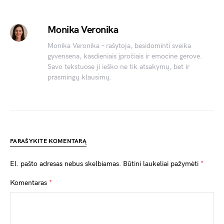
Monika Veronika
Monika Veronika – rašytoja, besidominti sveika
gyvensena, kasdieniais įpročiais ir emocine gerove.
Savo tekstuose ji ieško ne tik atsakymų, bet ir
prasmingų klausimų.
PARAŠYKITE KOMENTARĄ
El. pašto adresas nebus skelbiamas.
Būtini laukeliai pažymėti
*
Komentaras
*