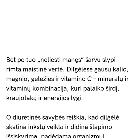
Bet po tuo „neliesti manęs” šarvu slypi
rimta maistinė vertė. Dilgėlėse gausu kalio,
magnio, geležies ir vitamino C – mineralų ir
vitaminų kombinacija, kuri palaiko širdį,
kraujotaką ir energijos lygį.
O diuretinės savybės reiškia, kad dilgėlė
skatina inkstų veiklą ir didina šlapimo
išsiskyrimą, padėdama organizmui