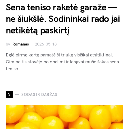
Sena teniso raketė garaže —
ne šiukšlė. Sodininkai rado jai
netikėtą paskirtį
by
Romanas
2026-05-13
Eglė pirmą kartą pamatė šį triuką visiškai atsitiktinai.
Giminaitis stovėjo po obelimi ir lengvai mušė šakas sena
teniso…
S
SODAS IR DARŽAS