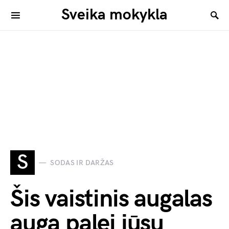
Sveika mokykla
S
SODAS IR DARŽAS
Šis vaistinis augalas
auga palei jūsų