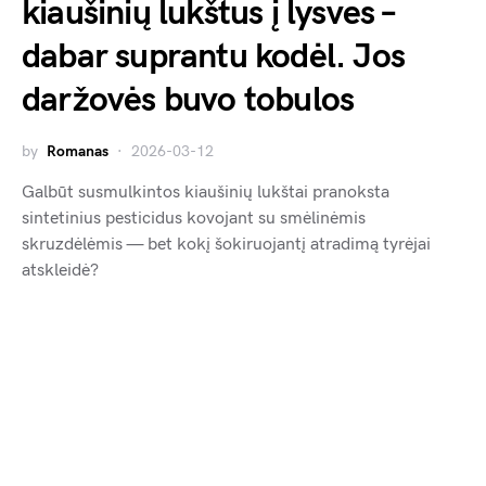
kiaušinių lukštus į lysves –
dabar suprantu kodėl. Jos
daržovės buvo tobulos
by
Romanas
2026-03-12
Galbūt susmulkintos kiaušinių lukštai pranoksta
sintetinius pesticidus kovojant su smėlinėmis
skruzdėlėmis — bet kokį šokiruojantį atradimą tyrėjai
atskleidė?