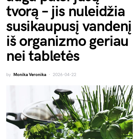
tvorą – jis nuleidžia
susikaupusį vandenį
iš organizmo geriau
nei tabletės
by
Monika Veronika
2026-04-22