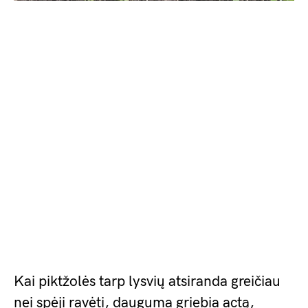
Kai piktžolės tarp lysvių atsiranda greičiau
nei spėji ravėti, dauguma griebia actą,