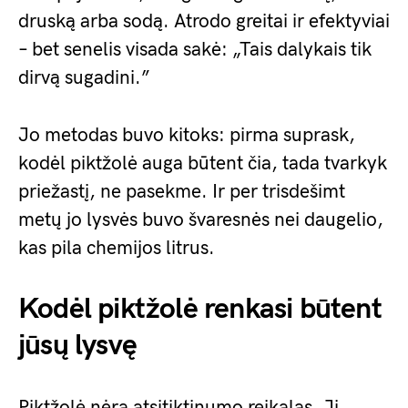
druską arba sodą. Atrodo greitai ir efektyviai
– bet senelis visada sakė: „Tais dalykais tik
dirvą sugadini.”
Jo metodas buvo kitoks: pirma suprask,
kodėl piktžolė auga būtent čia, tada tvarkyk
priežastį, ne pasekme. Ir per trisdešimt
metų jo lysvės buvo švaresnės nei daugelio,
kas pila chemijos litrus.
Kodėl piktžolė renkasi būtent
jūsų lysvę
Piktžolė nėra atsitiktinumo reikalas. Ji