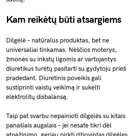
Kam reikėtų būti atsargiems
Dilgėlė – natūralus produktas, bet ne
universaliai tinkamas. Nėščios moterys,
žmonės su inkstų ligomis ar vartojantys
diuretikus turėtų pasitarti su gydytoju prieš
pradedant. Diuretinis poveikis gali
sustiprinti vaistų veikimą ir sukelti
elektrolitų disbalansą.
Taip pat svarbu nepainioti dilgėlės su kitais
panašiais augalais – jei nesate tikri dėl
atpažinimo, geriau pirkti džiovintas dilgėles