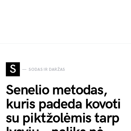
S
SODAS IR DARŽAS
Senelio metodas,
kuris padeda kovoti
su piktžolėmis tarp