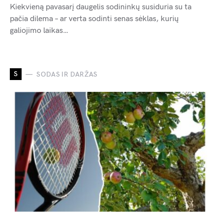
Kiekvieną pavasarį daugelis sodininkų susiduria su ta
pačia dilema – ar verta sodinti senas sėklas, kurių
galiojimo laikas…
S
SODAS IR DARŽAS