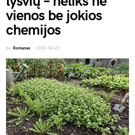
lysvių – neliks nė
vienos be jokios
chemijos
by
Romanas
2026-04-22