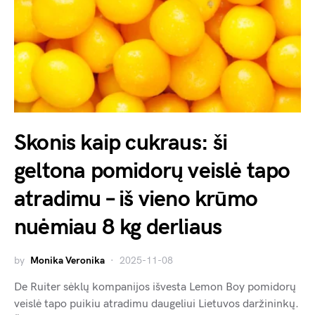
Skonis kaip cukraus: ši
geltona pomidorų veislė tapo
atradimu – iš vieno krūmo
nuėmiau 8 kg derliaus
by
Monika Veronika
2025-11-08
De Ruiter sėklų kompanijos išvesta Lemon Boy pomidorų
veislė tapo puikiu atradimu daugeliui Lietuvos daržininkų.