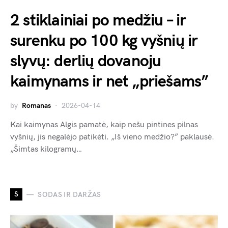
2 stiklainiai po medžiu – ir
surenku po 100 kg vyšnių ir
slyvų: derlių dovanoju
kaimynams ir net „priešams”
by
Romanas
2026-04-14
Kai kaimynas Algis pamatė, kaip nešu pintines pilnas
vyšnių, jis negalėjo patikėti. „Iš vieno medžio?” paklausė.
„Šimtas kilogramų…
S
SODAS IR DARŽAS