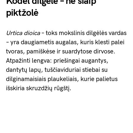
Kodėl dilgėlė – ne šiaip
piktžolė
Urtica dioica
– toks mokslinis dilgėlės vardas
– yra daugiametis augalas, kuris klesti palei
tvoras, pamiškėse ir suardytose dirvose.
Atpažinti lengva: priešingai augantys,
dantytų lapų, tuščiaviduriai stiebai su
dilginamaisiais plaukeliais, kurie palietus
išskiria skruzdžių rūgštį.