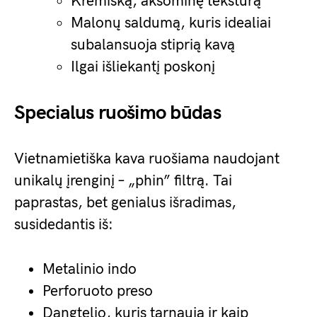
Kremišką, aksominę tekstūrą
Malonų saldumą, kuris idealiai
subalansuoja stiprią kavą
Ilgai išliekantį poskonį
Specialus ruošimo būdas
Vietnamietiška kava ruošiama naudojant
unikalų įrenginį – „phin” filtrą. Tai
paprastas, bet genialus išradimas,
susidedantis iš:
Metalinio indo
Perforuoto preso
Dangtelio, kuris tarnauja ir kaip