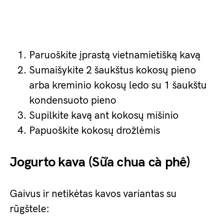
Paruoškite įprastą vietnamietišką kavą
Sumaišykite 2 šaukštus kokosų pieno
arba kreminio kokosų ledo su 1 šaukštu
kondensuoto pieno
Supilkite kavą ant kokosų mišinio
Papuoškite kokosų drožlėmis
Jogurto kava (Sữa chua cà phê)
Gaivus ir netikėtas kavos variantas su
rūgštele: