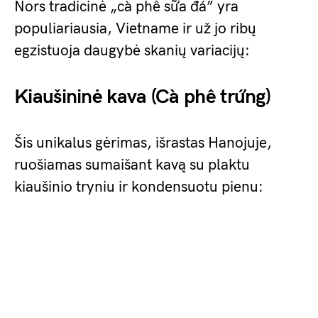
Nors tradicinė „cà phê sữa đá” yra
populiariausia, Vietname ir už jo ribų
egzistuoja daugybė skanių variacijų:
Kiaušininė kava (Cà phê trứng)
Šis unikalus gėrimas, išrastas Hanojuje,
ruošiamas sumaišant kavą su plaktu
kiaušinio tryniu ir kondensuotu pienu: