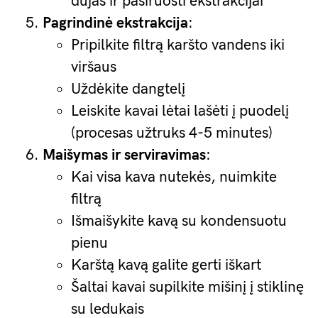
dujas ir pasiruošti ekstrakcijai
Pagrindinė ekstrakcija
:
Pripilkite filtrą karšto vandens iki
viršaus
Uždėkite dangtelį
Leiskite kavai lėtai lašėti į puodelį
(procesas užtruks 4-5 minutes)
Maišymas ir serviravimas
:
Kai visa kava nutekės, nuimkite
filtrą
Išmaišykite kavą su kondensuotu
pienu
Karštą kavą galite gerti iškart
Šaltai kavai supilkite mišinį į stiklinę
su ledukais