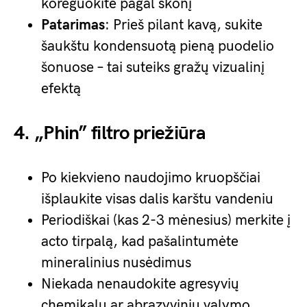
koreguokite pagal skonį
Patarimas
: Prieš pilant kavą, sukite
šaukštu kondensuotą pieną puodelio
šonuose – tai suteiks gražų vizualinį
efektą
4. „Phin” filtro priežiūra
Po kiekvieno naudojimo kruopščiai
išplaukite visas dalis karštu vandeniu
Periodiškai (kas 2-3 mėnesius) merkite į
acto tirpalą, kad pašalintumėte
mineralinius nusėdimus
Niekada nenaudokite agresyvių
chemikalų ar abrazyvinių valymo