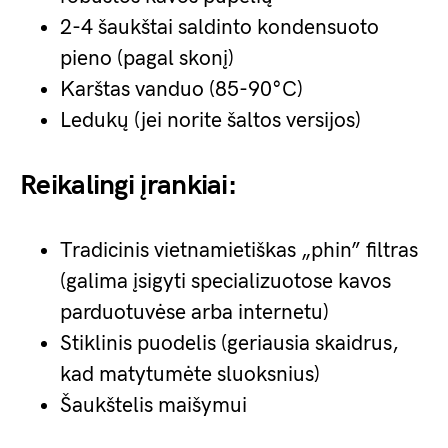
2-4 šaukštai saldinto kondensuoto
pieno (pagal skonį)
Karštas vanduo (85-90°C)
Ledukų (jei norite šaltos versijos)
Reikalingi įrankiai:
Tradicinis vietnamietiškas „phin” filtras
(galima įsigyti specializuotose kavos
parduotuvėse arba internetu)
Stiklinis puodelis (geriausia skaidrus,
kad matytumėte sluoksnius)
Šaukštelis maišymui