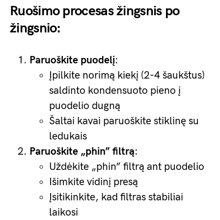
Ruošimo procesas žingsnis po
žingsnio:
Paruoškite puodelį
:
Įpilkite norimą kiekį (2-4 šaukštus)
saldinto kondensuoto pieno į
puodelio dugną
Šaltai kavai paruoškite stiklinę su
ledukais
Paruoškite „phin” filtrą
:
Uždėkite „phin” filtrą ant puodelio
Išimkite vidinį presą
Įsitikinkite, kad filtras stabiliai
laikosi