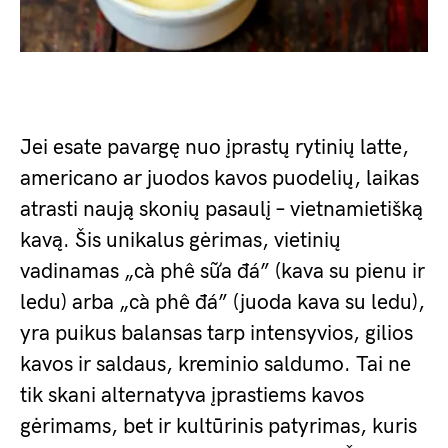
Jei esate pavargę nuo įprastų rytinių latte,
americano ar juodos kavos puodelių, laikas
atrasti naują skonių pasaulį – vietnamietišką
kavą. Šis unikalus gėrimas, vietinių
vadinamas „cà phê sữa đá” (kava su pienu ir
ledu) arba „cà phê đá” (juoda kava su ledu),
yra puikus balansas tarp intensyvios, gilios
kavos ir saldaus, kreminio saldumo. Tai ne
tik skani alternatyva įprastiems kavos
gėrimams, bet ir kultūrinis patyrimas, kuris