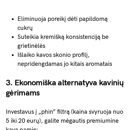
Eliminuoja poreikį dėti papildomą
cukrų
Suteikia kremišką konsistenciją be
grietinėlės
Išlaiko kavos skonio profilį,
nepridengdamas jo kitais aromatais
3. Ekonomiška alternatyva kavinių
gėrimams
Investavus į „phin” filtrą (kaina svyruoja nuo
5 iki 20 eurų), galite mėgautis premiumine
kava namie: