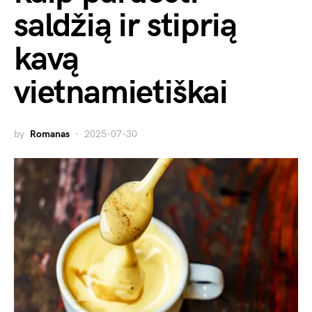
saldžią ir stiprią
kavą
vietnamietiškai
by
Romanas
2025-07-30