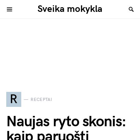
Sveika mokykla
R
RECEPTAI
Naujas ryto skonis:
kaip paruošti