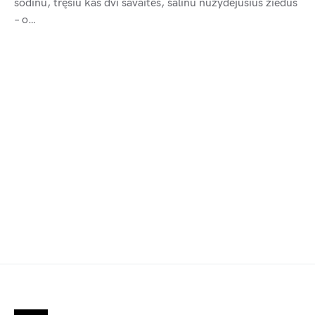
sodinu, tręšiu kas dvi savaites, šalinu nužydėjusius žiedus
– o…