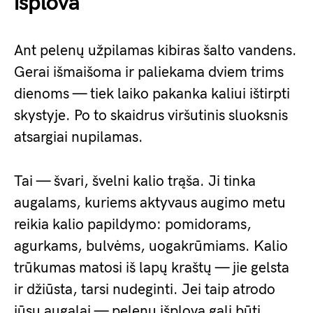
išplova
Ant pelenų užpilamas kibiras šalto vandens.
Gerai išmaišoma ir paliekama dviem trims
dienoms — tiek laiko pakanka kaliui ištirpti
skystyje. Po to skaidrus viršutinis sluoksnis
atsargiai nupilamas.
Tai — švari, švelni kalio trąša. Ji tinka
augalams, kuriems aktyvaus augimo metu
reikia kalio papildymo: pomidorams,
agurkams, bulvėms, uogakrūmiams. Kalio
trūkumas matosi iš lapų kraštų — jie gelsta
ir džiūsta, tarsi nudeginti. Jei taip atrodo
jūsų augalai — pelenų išplova gali būti