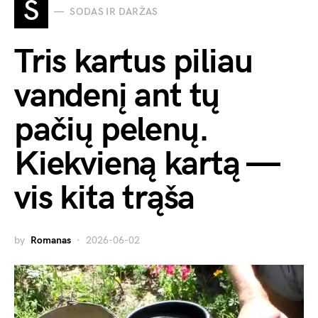
S
SODAS IR DARŽAS
Tris kartus piliau
vandenį ant tų
pačių pelenų.
Kiekvieną kartą —
vis kita trąša
by
Romanas
2026-06-02