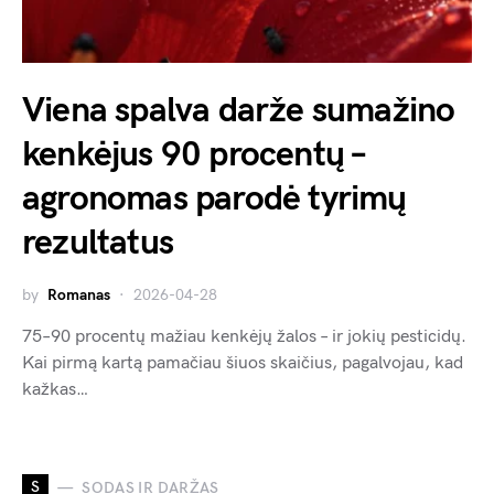
Viena spalva darže sumažino
kenkėjus 90 procentų –
agronomas parodė tyrimų
rezultatus
by
Romanas
2026-04-28
75–90 procentų mažiau kenkėjų žalos – ir jokių pesticidų.
Kai pirmą kartą pamačiau šiuos skaičius, pagalvojau, kad
kažkas…
S
SODAS IR DARŽAS