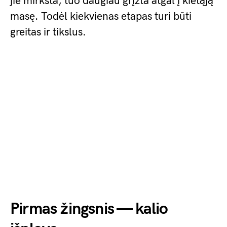
jie mirksta, tuo daugiau grįžta atgal į kietąją
masę. Todėl kiekvienas etapas turi būti
greitas ir tikslus.
Pirmas žingsnis — kalio