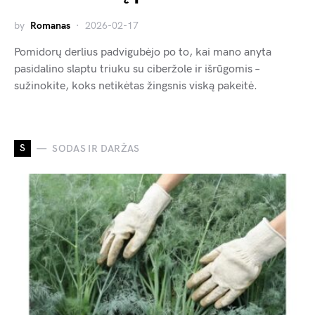
by
Romanas
2026-02-17
Pomidorų derlius padvigubėjo po to, kai mano anyta
pasidalino slaptu triuku su ciberžole ir išrūgomis –
sužinokite, koks netikėtas žingsnis viską pakeitė.
S
SODAS IR DARŽAS