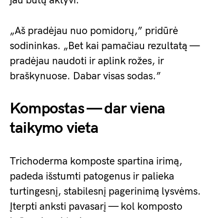
jau būtų aktyvi.
„Aš pradėjau nuo pomidorų,” pridūrė
sodininkas. „Bet kai pamačiau rezultatą —
pradėjau naudoti ir aplink rožes, ir
braškynuose. Dabar visas sodas.”
Kompostas — dar viena
taikymo vieta
Trichoderma komposte spartina irimą,
padeda išstumti patogenus ir palieka
turtingesnį, stabilesnį pagerinimą lysvėms.
Įterpti anksti pavasarį — kol komposto