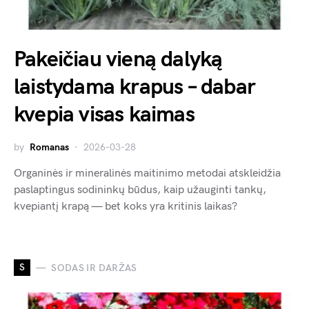
Pakeičiau vieną dalyką
laistydama krapus – dabar
kvepia visas kaimas
by
Romanas
2026-03-28
Organinės ir mineralinės maitinimo metodai atskleidžia
paslaptingus sodininkų būdus, kaip užauginti tankų,
kvepiantį krapą — bet koks yra kritinis laikas?
S
SODAS IR DARŽAS