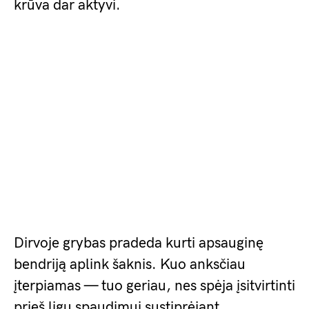
krūva dar aktyvi.
Dirvoje grybas pradeda kurti apsauginę
bendriją aplink šaknis. Kuo anksčiau
įterpiamas — tuo geriau, nes spėja įsitvirtinti
prieš ligų spaudimui sustiprėjant.