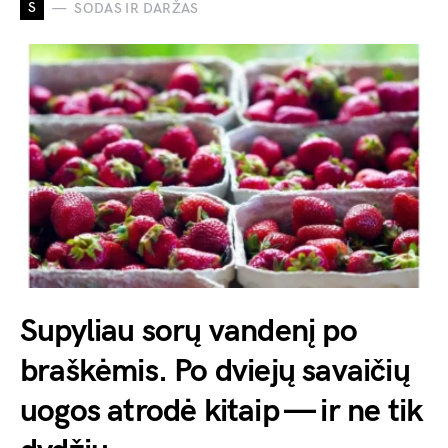
S
SODAS IR DARŽAS
Supyliau sorų vandenį po
braškėmis. Po dviejų savaičių
uogos atrodė kitaip — ir ne tik