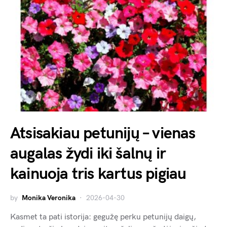
Atsisakiau petunijų – vienas
augalas žydi iki šalnų ir
kainuoja tris kartus pigiau
by
Monika Veronika
2026-04-30
Kasmet ta pati istorija: gegužę perku petunijų daigų,