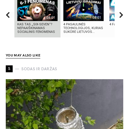
08:01
08:01
KAS TAS „SIX-SEVEN“?
4 PASAULINĖS
4 Faktai apie
NEPAAIŠKINAMAS
TECHNOLOGIJOS, KURIAS
SOCIALINIS FENOMENAS
SUKŪRĖ LIETUVOS...
YOU MAY ALSO LIKE
S
SODAS IR DARŽAS