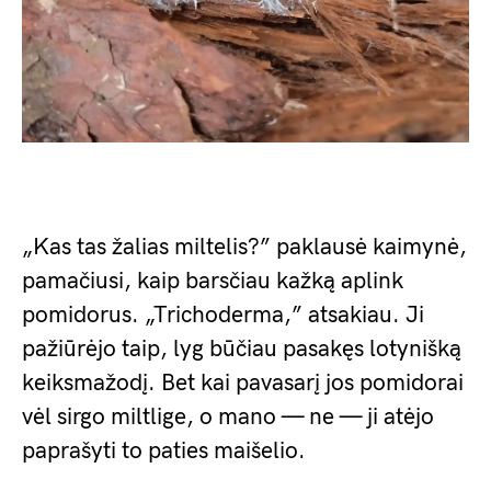
„Kas tas žalias miltelis?” paklausė kaimynė,
pamačiusi, kaip barsčiau kažką aplink
pomidorus. „Trichoderma,” atsakiau. Ji
pažiūrėjo taip, lyg būčiau pasakęs lotynišką
keiksmažodį. Bet kai pavasarį jos pomidorai
vėl sirgo miltlige, o mano — ne — ji atėjo
paprašyti to paties maišelio.