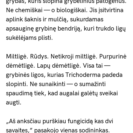
grybas, kuris slopina grybelinius patogenus.
Ne chemiškai — o biologiškai. Jis įsitvirtina
aplink šaknis ir mulčią, sukurdamas
apsauginę grybinę bendriją, kuri trukdo ligų
sukėlėjams plisti.
Miltligė. Rūdys. Netikroji miltligė. Purpurinė
dėmėtligė. Lapų dėmėtligė. Visa tai —
grybinės ligos, kurias Trichoderma padeda
slopinti. Ne sunaikinti — o sumažinti
spaudimą tiek, kad augalai galėtų sveikai
augti.
„Aš anksčiau purškiau fungicidą kas dvi
savaites,” pasakojo vienas sodininkas.