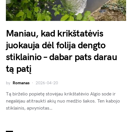
Maniau, kad krikštatėvis
juokauja dėl folija dengto
stiklainio – dabar pats darau
tą patį
by
Romanas
2026-04-20
Tą birželio popietę stovėjau krikštatėvio Algio sode ir
negalėjau atitraukti akių nuo medžio šakos. Ten kabojo
stiklainis, apvyniotas…