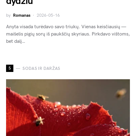
dydžiu
by
Romanas
2026-05-16
Anyta visada turėdavo savo triukų. Vienas keisčiausių —
maišelis pigių sorų iš paukščių skyriaus. Pirkdavo vištoms,
bet dalį…
S
SODAS IR DARŽAS