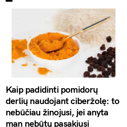
Kaip padidinti pomidorų
derlių naudojant ciberžolę: to
nebūčiau žinojusi, jei anyta
man nebūtų pasakiusi