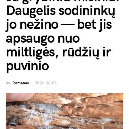
Daugelis sodininkų
jo nežino — bet jis
apsaugo nuo
miltligės, rūdžių ir
puvinio
by
Romanas
2026-06-02