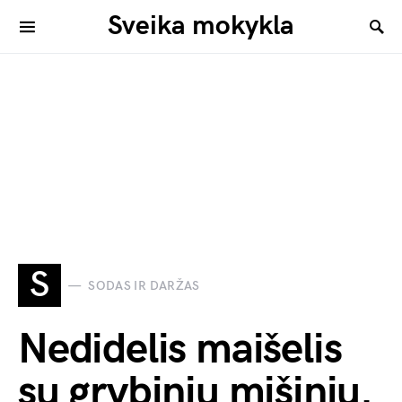
Sveika mokykla
S
SODAS IR DARŽAS
Nedidelis maišelis
su grybiniu mišiniu.