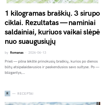
1 kilogramas braškių. 3 sirupo
ciklai. Rezultatas — naminiai
saldainiai, kuriuos vaikai slėpė
nuo suaugusiųjų
by
Romanas
2026-06-13
Prieš — pilna lėkštė prinokusių braškių, kurios po dienos
būtų atsipalaidavusios ir paskendusios savo sultyse. Po —
blizgantys,…
R
RECEPTAI