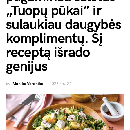
„Tuopų pūkai” ir
sulaukiau daugybės
komplimentų. Šį
receptą išrado
genijus
by
Monika Veronika
2026-06-24