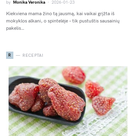
by
Monika Veronika
2026-01-23
Kiekviena mama žino tą jausmą, kai vaikai grįžta iš
mokyklos alkani, o spintelėje – tik pustuštis sausainių
pakelis…
R
RECEPTAI