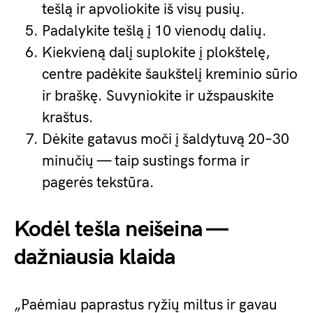
tešlą ir apvoliokite iš visų pusių.
Padalykite tešlą į 10 vienodų dalių.
Kiekvieną dalį suplokite į plokštelę,
centre padėkite šaukštelį kreminio sūrio
ir braškę. Suvyniokite ir užspauskite
kraštus.
Dėkite gatavus moči į šaldytuvą 20–30
minučių — taip sustings forma ir
pagerės tekstūra.
Kodėl tešla neišeina —
dažniausia klaida
„Paėmiau paprastus ryžių miltus ir gavau