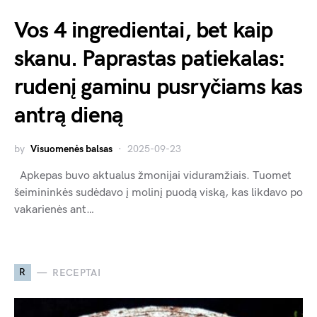
Vos 4 ingredientai, bet kaip
skanu. Paprastas patiekalas:
rudenį gaminu pusryčiams kas
antrą dieną
by
Visuomenės balsas
2025-09-23
Apkepas buvo aktualus žmonijai viduramžiais. Tuomet
šeimininkės sudėdavo į molinį puodą viską, kas likdavo po
vakarienės ant…
R
RECEPTAI