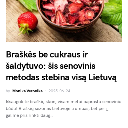
Braškės be cukraus ir
šaldytuvo: šis senovinis
metodas stebina visą Lietuvą
by
Monika Veronika
2025-06-24
Išsaugokite braškių skonį visam metui paprastu senoviniu
būdu! Braškių sezonas Lietuvoje trumpas, bet per jį
galime prisirinkti daug…