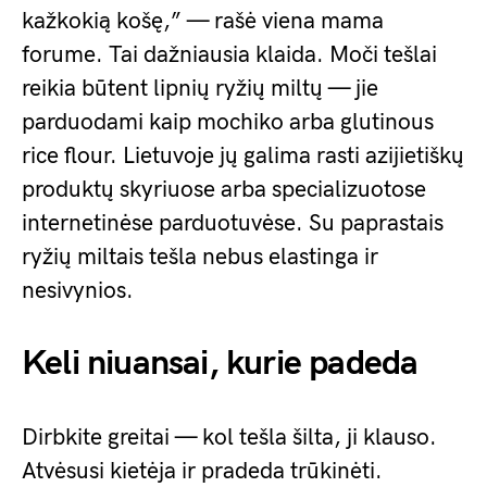
kažkokią košę,” — rašė viena mama
forume. Tai dažniausia klaida. Moči tešlai
reikia būtent lipnių ryžių miltų — jie
parduodami kaip mochiko arba glutinous
rice flour. Lietuvoje jų galima rasti azijietiškų
produktų skyriuose arba specializuotose
internetinėse parduotuvėse. Su paprastais
ryžių miltais tešla nebus elastinga ir
nesivynios.
Keli niuansai, kurie padeda
Dirbkite greitai — kol tešla šilta, ji klauso.
Atvėsusi kietėja ir pradeda trūkinėti.