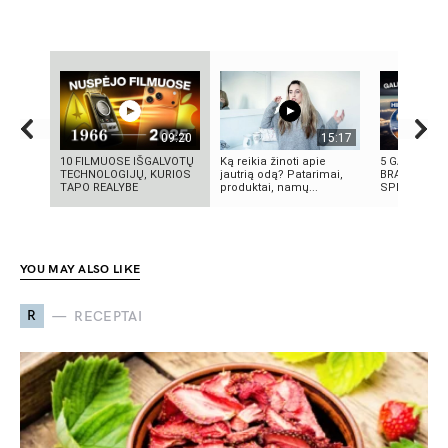
09:20
15:17
10 FILMUOSE IŠGALVOTŲ
Ką reikia žinoti apie
5 GALINGIAU
TECHNOLOGIJŲ, KURIOS
jautrią odą? Patarimai,
BRANDUOLIN
TAPO REALYBE
produktai, namų...
SPROGIMAI 
YOU MAY ALSO LIKE
R
RECEPTAI