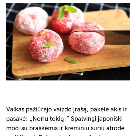
Vaikas pažiūrėjo vaizdo įrašą, pakėlė akis ir
pasakė: „Noriu tokių.” Spalvingi japoniški
moči su braškėmis ir kreminiu sūriu atrodė