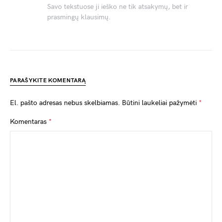
Savo tekstuose ji ieško ne tik atsakymų, bet ir
prasmingų klausimų.
PARAŠYKITE KOMENTARĄ
El. pašto adresas nebus skelbiamas.
Būtini laukeliai pažymėti
*
Komentaras
*