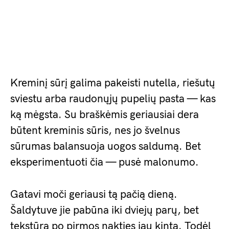
Kreminį sūrį galima pakeisti nutella, riešutų
sviestu arba raudonųjų pupelių pasta — kas
ką mėgsta. Su braškėmis geriausiai dera
būtent kreminis sūris, nes jo švelnus
sūrumas balansuoja uogos saldumą. Bet
eksperimentuoti čia — pusė malonumo.
Gatavi moči geriausi tą pačią dieną.
Šaldytuve jie pabūna iki dviejų parų, bet
tekstūra po pirmos nakties jau kinta. Todėl