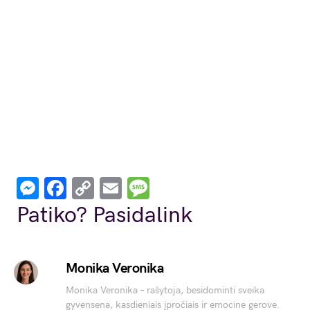
Messenger
Facebook
Copy
Email
Message
Link
Patiko? Pasidalink
Monika Veronika
Monika Veronika – rašytoja, besidominti sveika
gyvensena, kasdieniais įpročiais ir emocine gerove.