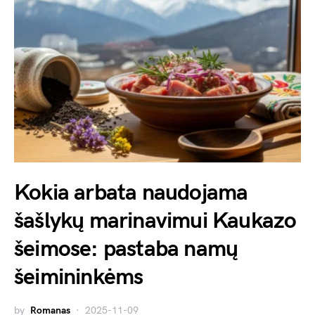
Kokia arbata naudojama
šašlykų marinavimui Kaukazo
šeimose: pastaba namų
šeimininkėms
by
Romanas
2025-11-09