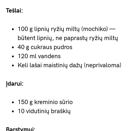
Tešlai:
100 g lipnių ryžių miltų (mochiko) —
būtent lipnių, ne paprastų ryžių miltų
40 g cukraus pudros
120 ml vandens
Keli lašai maistinių dažų (neprivaloma)
Įdarui:
150 g kreminio sūrio
10 vidutinių braškių
Barstymui: