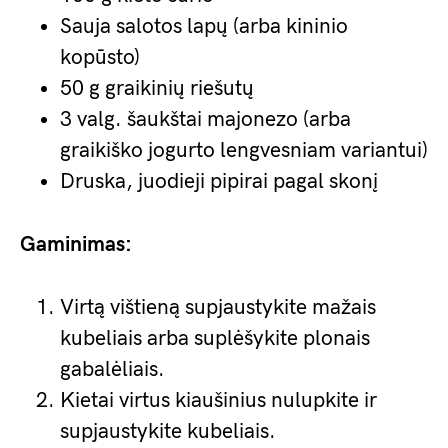
Sauja salotos lapų (arba kininio
kopūsto)
50 g graikinių riešutų
3 valg. šaukštai majonezo (arba
graikiško jogurto lengvesniam variantui)
Druska, juodieji pipirai pagal skonį
Gaminimas:
Virtą vištieną supjaustykite mažais
kubeliais arba suplėšykite plonais
gabalėliais.
Kietai virtus kiaušinius nulupkite ir
supjaustykite kubeliais.