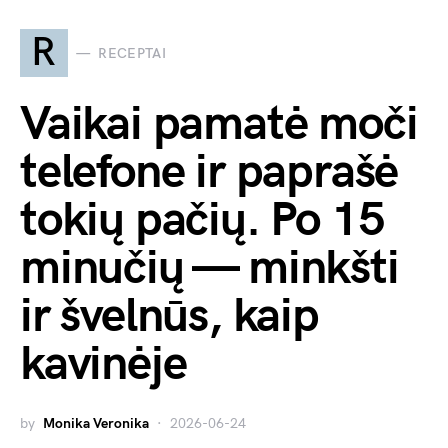
R
RECEPTAI
Vaikai pamatė moči
telefone ir paprašė
tokių pačių. Po 15
minučių — minkšti
ir švelnūs, kaip
kavinėje
by
Monika Veronika
2026-06-24