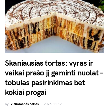
Skaniausias tortas: vyras ir
vaikai prašo jį gaminti nuolat –
tobulas pasirinkimas bet
kokiai progai
by
Visuomenės balsas
2025-11-03