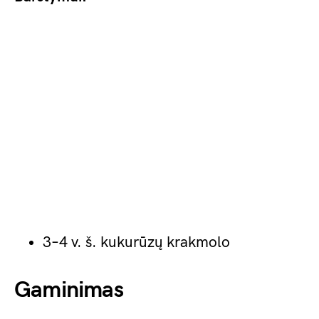
3–4 v. š. kukurūzų krakmolo
Gaminimas