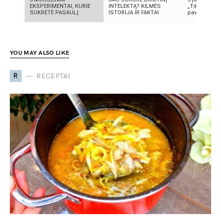
EKSPERIMENTAI, KURIE
INTELEKTĄ? KILMĖS
„TikTok“: ką 
SUKRĖTĖ PASAULĮ
ISTORIJA IR FAKTAI
pavadinimas 
YOU MAY ALSO LIKE
R
RECEPTAI