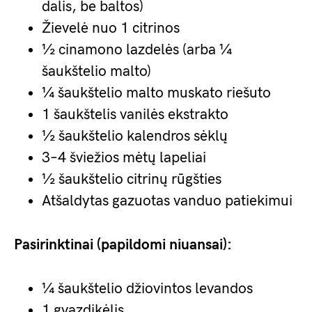
dalis, be baltos)
Žievelė nuo 1 citrinos
½ cinamono lazdelės (arba ¼
šaukštelio malto)
¼ šaukštelio malto muskato riešuto
1 šaukštelis vanilės ekstrakto
½ šaukštelio kalendros sėklų
3–4 šviežios mėtų lapeliai
½ šaukštelio citrinų rūgšties
Atšaldytas gazuotas vanduo patiekimui
Pasirinktinai (papildomi niuansai):
¼ šaukštelio džiovintos levandos
1 gvazdikėlis