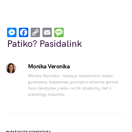
Messenger
Facebook
Copy
Email
Message
Link
Patiko? Pasidalink
Monika Veronika
Monika Veronika – rašytoja, besidominti sveika
gyvensena, kasdieniais įpročiais ir emocine gerove.
Savo tekstuose ji ieško ne tik atsakymų, bet ir
prasmingų klausimų.