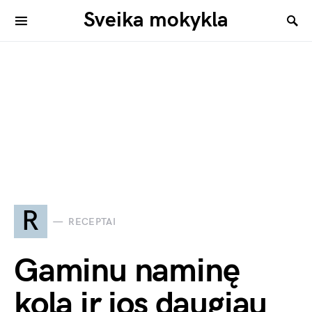
Sveika mokykla
R
RECEPTAI
Gaminu naminę
kolą ir jos daugiau