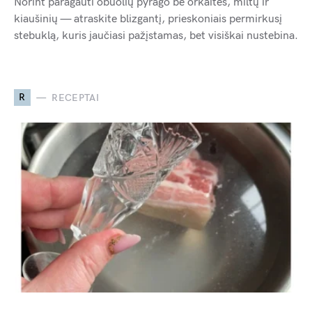
Norint paragauti obuolių pyrago be orkaitės, miltų ir
kiaušinių — atraskite blizgantį, prieskoniais permirkusį
stebuklą, kuris jaučiasi pažįstamas, bet visiškai nustebina.
R
RECEPTAI