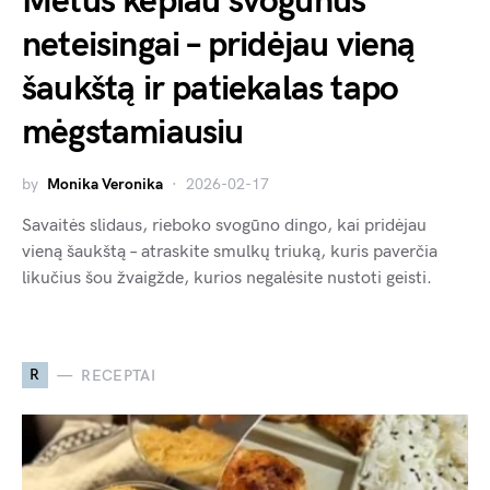
Metus kepiau svogūnus
neteisingai – pridėjau vieną
šaukštą ir patiekalas tapo
mėgstamiausiu
by
Monika Veronika
2026-02-17
Savaitės slidaus, rieboko svogūno dingo, kai pridėjau
vieną šaukštą – atraskite smulkų triuką, kuris paverčia
likučius šou žvaigžde, kurios negalėsite nustoti geisti.
R
RECEPTAI