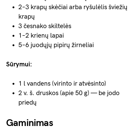
2–3 krapų skėčiai arba ryšulėlis šviežių
krapų
3 česnako skiltelės
1–2 krienų lapai
5–6 juodųjų pipirų žirneliai
Sūrymui:
1 l vandens (virinto ir atvėsinto)
2 v. š. druskos (apie 50 g) — be jodo
priedų
Gaminimas