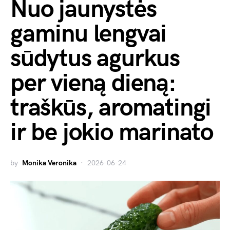
Nuo jaunystės
gaminu lengvai
sūdytus agurkus
per vieną dieną:
traškūs, aromatingi
ir be jokio marinato
by
Monika Veronika
2026-06-24