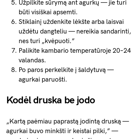
Užpilkite sūrymą ant agurkų — jie turi
būti visiškai apsemti.
Stiklainį uždenkite lėkšte arba laisvai
uždėtu dangteliu — nereikia sandarinti,
nes turi „kvėpuoti.”
Palikite kambario temperatūroje 20–24
valandas.
Po paros perkelkite į šaldytuvą —
agurkai paruošti.
Kodėl druska be jodo
„Kartą paėmiau paprastą jodintą druską —
agurkai buvo minkšti ir keistai pilki,” —