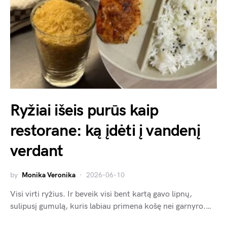
Ryžiai išeis purūs kaip
restorane: ką įdėti į vandenį
verdant
by
Monika Veronika
2026-06-10
Visi virti ryžius. Ir beveik visi bent kartą gavo lipnų,
sulipusį gumulą, kuris labiau primena košę nei garnyro.…