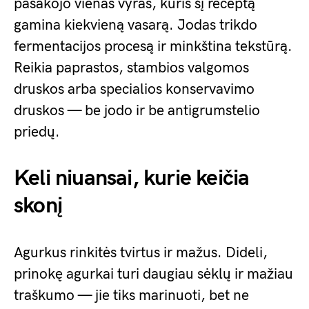
pasakojo vienas vyras, kuris šį receptą
gamina kiekvieną vasarą. Jodas trikdo
fermentacijos procesą ir minkština tekstūrą.
Reikia paprastos, stambios valgomos
druskos arba specialios konservavimo
druskos — be jodo ir be antigrumstelio
priedų.
Keli niuansai, kurie keičia
skonį
Agurkus rinkitės tvirtus ir mažus. Dideli,
prinokę agurkai turi daugiau sėklų ir mažiau
traškumo — jie tiks marinuoti, bet ne