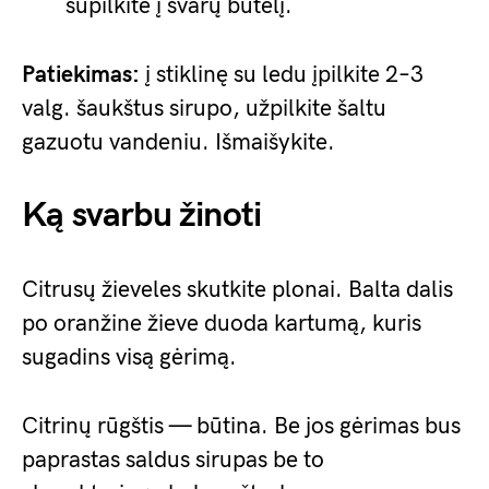
supilkite į švarų butelį.
Patiekimas:
į stiklinę su ledu įpilkite 2–3
valg. šaukštus sirupo, užpilkite šaltu
gazuotu vandeniu. Išmaišykite.
Ką svarbu žinoti
Citrusų žieveles skutkite plonai. Balta dalis
po oranžine žieve duoda kartumą, kuris
sugadins visą gėrimą.
Citrinų rūgštis — būtina. Be jos gėrimas bus
paprastas saldus sirupas be to