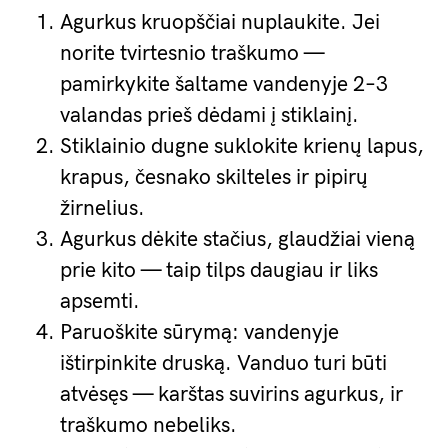
Agurkus kruopščiai nuplaukite. Jei
norite tvirtesnio traškumo —
pamirkykite šaltame vandenyje 2–3
valandas prieš dėdami į stiklainį.
Stiklainio dugne suklokite krienų lapus,
krapus, česnako skilteles ir pipirų
žirnelius.
Agurkus dėkite stačius, glaudžiai vieną
prie kito — taip tilps daugiau ir liks
apsemti.
Paruoškite sūrymą: vandenyje
ištirpinkite druską. Vanduo turi būti
atvėsęs — karštas suvirins agurkus, ir
traškumo nebeliks.