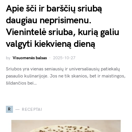
Apie šči ir barščių sriubą
daugiau neprisimenu.
Vienintelė sriuba, kurią galiu
valgyti kiekvieną dieną
by
Visuomenės balsas
2025-10-27
Sriubos yra vienas seniausių ir universaliausių patiekalų
pasaulio kulinarijoje. Jos ne tik skanios, bet ir maistingos,
šildančios bei…
R
RECEPTAI