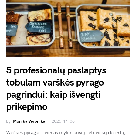
5 profesionalų paslaptys
tobulam varškės pyrago
pagrindui: kaip išvengti
prikepimo
by
Monika Veronika
2025-11-08
Varškės pyragas – vienas mylimiausių lietuviškų desertų,