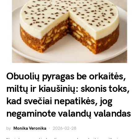
Obuolių pyragas be orkaitės,
miltų ir kiaušinių: skonis toks,
kad svečiai nepatikės, jog
negaminote valandų valandas
by
Monika Veronika
2026-02-28