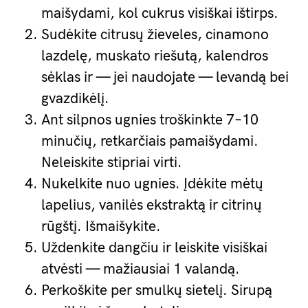
maišydami, kol cukrus visiškai ištirps.
Sudėkite citrusų žieveles, cinamono
lazdelę, muskato riešutą, kalendros
sėklas ir — jei naudojate — levandą bei
gvazdikėlį.
Ant silpnos ugnies troškinkte 7–10
minučių, retkarčiais pamaišydami.
Neleiskite stipriai virti.
Nukelkite nuo ugnies. Įdėkite mėtų
lapelius, vanilės ekstraktą ir citrinų
rūgštį. Išmaišykite.
Uždenkite dangčiu ir leiskite visiškai
atvėsti — mažiausiai 1 valandą.
Perkoškite per smulkų sietelį. Sirupą