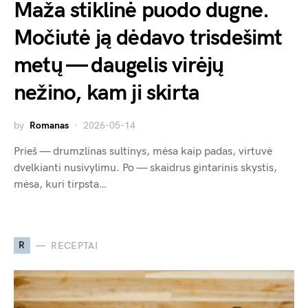
Maža stiklinė puodo dugne.
Močiutė ją dėdavo trisdešimt
metų — daugelis virėjų
nežino, kam ji skirta
by
Romanas
2026-05-14
Prieš — drumzlinas sultinys, mėsa kaip padas, virtuvė
dvelkianti nusivylimu. Po — skaidrus gintarinis skystis,
mėsa, kuri tirpsta…
R
RECEPTAI