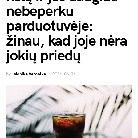
nebeperku
parduotuvėje:
žinau, kad joje nėra
jokių priedų
by
Monika Veronika
2026-06-24