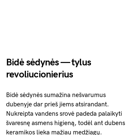
Bidė sėdynės — tylus
revoliucionierius
Bidė sėdynės sumažina nešvarumus
dubenyje dar prieš jiems atsirandant.
Nukreipta vandens srovė padeda palaikyti
švaresnę asmens higieną, todėl ant dubens
keramikos lieka mažiau medžiagų.