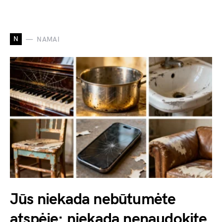
N
NAMAI
Jūs niekada nebūtumėte
atspėję: niekada nenaudokite