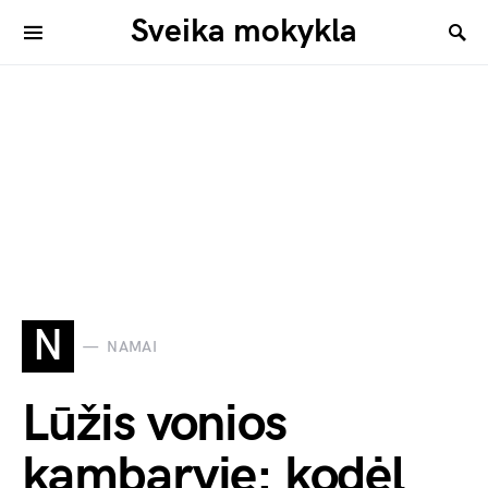
Sveika mokykla
N
NAMAI
Lūžis vonios
kambaryje: kodėl