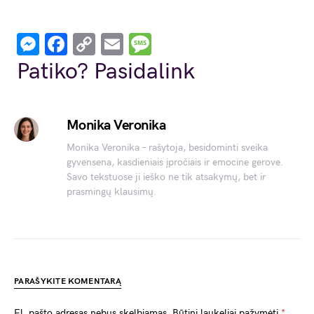
Messenger
Facebook
Copy
Email
Message
Link
Patiko? Pasidalink
Monika Veronika
Monika Veronika – rašytoja, besidominti sveika
gyvensena, kasdieniais įpročiais ir emocine gerove.
Savo tekstuose ji ieško ne tik atsakymų, bet ir
prasmingų klausimų.
PARAŠYKITE KOMENTARĄ
El. pašto adresas nebus skelbiamas.
Būtini laukeliai pažymėti
*