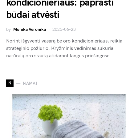
kondicionieriaus: paprasti
būdai atvėsti
by
Monika Veronika
2025-06-23
Norint išgyventi vasarą be oro kondicionieriaus, reikia
strateginio požiūrio. Kryžminis vėdinimas sukuria
natūralų oro srautą atidarant langus priešingose…
N
NAMAI