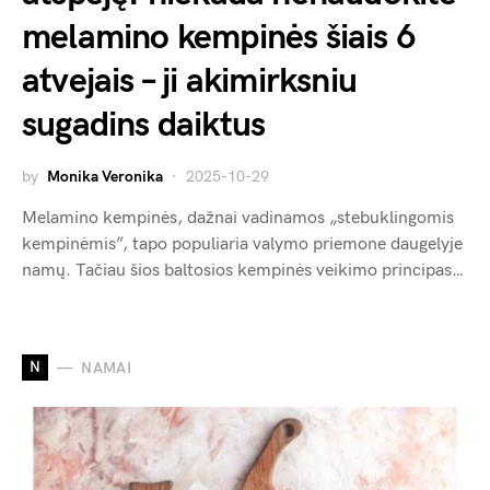
melamino kempinės šiais 6
atvejais – ji akimirksniu
sugadins daiktus
by
Monika Veronika
2025-10-29
Melamino kempinės, dažnai vadinamos „stebuklingomis
kempinėmis”, tapo populiaria valymo priemone daugelyje
namų. Tačiau šios baltosios kempinės veikimo principas…
N
NAMAI