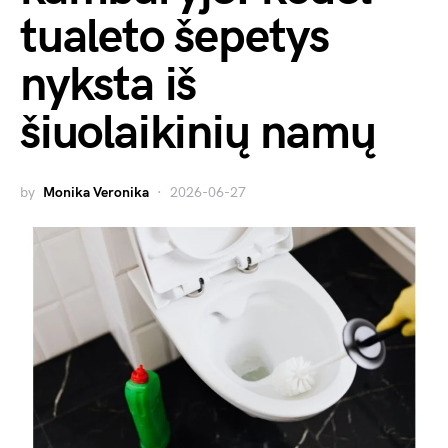
tualeto šepetys
nyksta iš
šiuolaikinių namų
by
Monika Veronika
2026-06-27