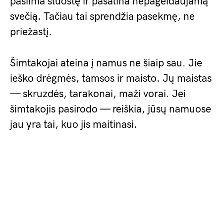
pasiima šluostę ir pašalina nepageidaujamą
svečią. Tačiau tai sprendžia pasekmę, ne
priežastį.
Šimtakojai ateina į namus ne šiaip sau. Jie
ieško drėgmės, tamsos ir maisto. Jų maistas
— skruzdės, tarakonai, maži vorai. Jei
šimtakojis pasirodo — reiškia, jūsų namuose
jau yra tai, kuo jis maitinasi.