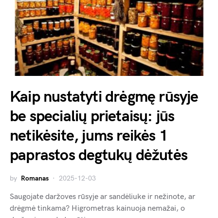
Kaip nustatyti drėgmę rūsyje
be specialių prietaisų: jūs
netikėsite, jums reikės 1
paprastos degtukų dėžutės
by
Romanas
2025-12-03
Saugojate daržoves rūsyje ar sandėliuke ir nežinote, ar
drėgmė tinkama? Higrometras kainuoja nemažai, o