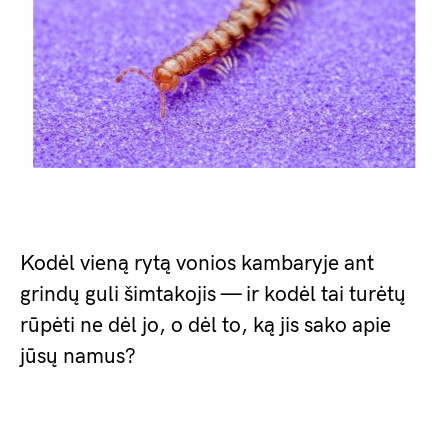
Kodėl vieną rytą vonios kambaryje ant
grindų guli šimtakojis — ir kodėl tai turėtų
rūpėti ne dėl jo, o dėl to, ką jis sako apie
jūsų namus?