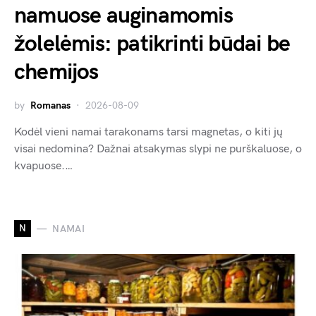
namuose auginamomis
žolelėmis: patikrinti būdai be
chemijos
by
Romanas
2026-08-09
Kodėl vieni namai tarakonams tarsi magnetas, o kiti jų
visai nedomina? Dažnai atsakymas slypi ne purškaluose, o
kvapuose.…
N
NAMAI