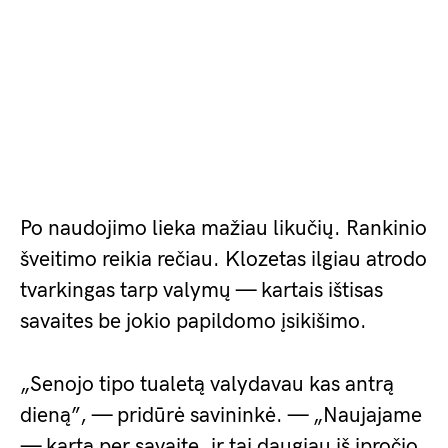
Po naudojimo lieka mažiau likučių. Rankinio
šveitimo reikia rečiau. Klozetas ilgiau atrodo
tvarkingas tarp valymų — kartais ištisas
savaites be jokio papildomo įsikišimo.
„Senojo tipo tualetą valydavau kas antrą
dieną”, — pridūrė savininkė. — „Naujajame
— kartą per savaitę, ir tai daugiau iš įpročio