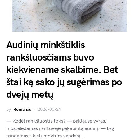
Audinių minkštiklis
rankšluosčiams buvo
kiekviename skalbime. Bet
štai ką sako jų sugėrimas po
dvejų metų
by
Romanas
2026-05-21
— Kodėl rankšluostis toks? — paklausė vyras,
mostelėdamas į virtuvėje pakabintą audinį. — Lyg
trindamas tik stumdytum vandenį,…