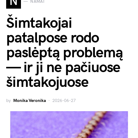
N
NAMAI
Šimtakojai
patalpose rodo
paslėptą problemą
— ir ji ne pačiuose
šimtakojuose
by
Monika Veronika
2026-06-27