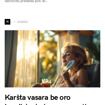
daržovės pradeda pūti ar…
N
NAMAI
Karšta vasara be oro