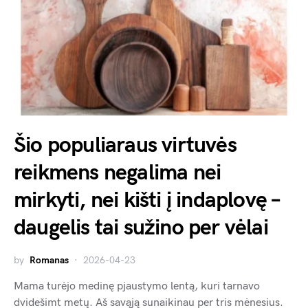
Šio populiaraus virtuvės
reikmens negalima nei
mirkyti, nei kišti į indaplovę –
daugelis tai sužino per vėlai
by
Romanas
2026-04-23
Mama turėjo medinę pjaustymo lentą, kuri tarnavo
dvidešimt metų. Aš savąją sunaikinau per tris mėnesius.