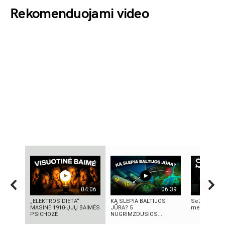
Rekomenduojami video
04:06
06:39
„ELEKTROS DIETA“:
KĄ SLEPIA BALTIJOS
Se7en – kai
MASINĖ 1910-ŲJŲ BAIMĖS
JŪRA? 5
meno kūrini
PSICHOZĖ
NUGRIMZDUSIOS...