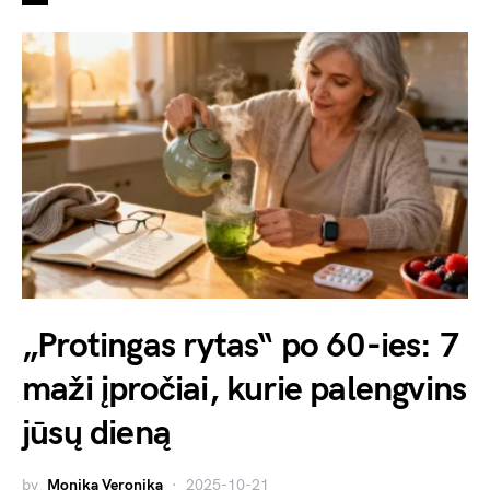
„Protingas rytas“ po 60-ies: 7
maži įpročiai, kurie palengvins
jūsų dieną
by
Monika Veronika
2025-10-21