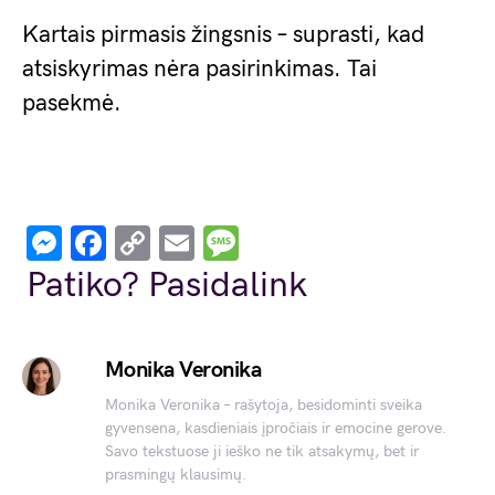
Kartais pirmasis žingsnis – suprasti, kad
atsiskyrimas nėra pasirinkimas. Tai
pasekmė.
Messenger
Facebook
Copy
Email
Message
Link
Patiko? Pasidalink
Monika Veronika
Monika Veronika – rašytoja, besidominti sveika
gyvensena, kasdieniais įpročiais ir emocine gerove.
Savo tekstuose ji ieško ne tik atsakymų, bet ir
prasmingų klausimų.