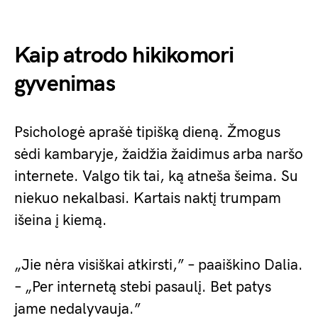
Kaip atrodo hikikomori
gyvenimas
Psichologė aprašė tipišką dieną. Žmogus
sėdi kambaryje, žaidžia žaidimus arba naršo
internete. Valgo tik tai, ką atneša šeima. Su
niekuo nekalbasi. Kartais naktį trumpam
išeina į kiemą.
„Jie nėra visiškai atkirsti,” – paaiškino Dalia.
– „Per internetą stebi pasaulį. Bet patys
jame nedalyvauja.”