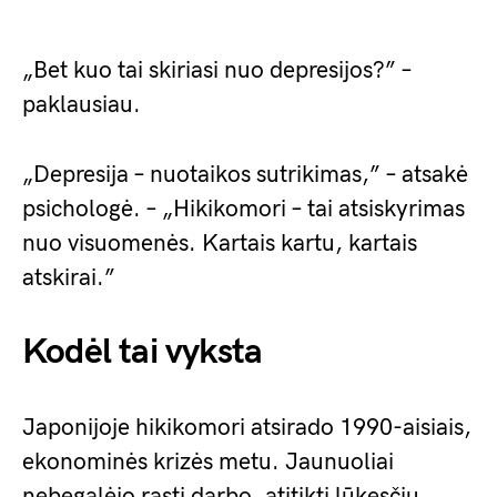
„Bet kuo tai skiriasi nuo depresijos?” –
paklausiau.
„Depresija – nuotaikos sutrikimas,” – atsakė
psichologė. – „Hikikomori – tai atsiskyrimas
nuo visuomenės. Kartais kartu, kartais
atskirai.”
Kodėl tai vyksta
Japonijoje hikikomori atsirado 1990-aisiais,
ekonominės krizės metu. Jaunuoliai
nebegalėjo rasti darbo, atitikti lūkesčių,