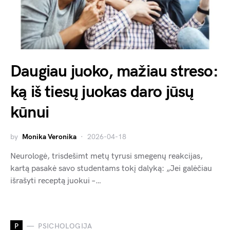
Daugiau juoko, mažiau streso:
ką iš tiesų juokas daro jūsų
kūnui
by
Monika Veronika
2026-04-18
Neurologė, trisdešimt metų tyrusi smegenų reakcijas,
kartą pasakė savo studentams tokį dalyką: „Jei galėčiau
išrašyti receptą juokui –…
P
PSICHOLOGIJA