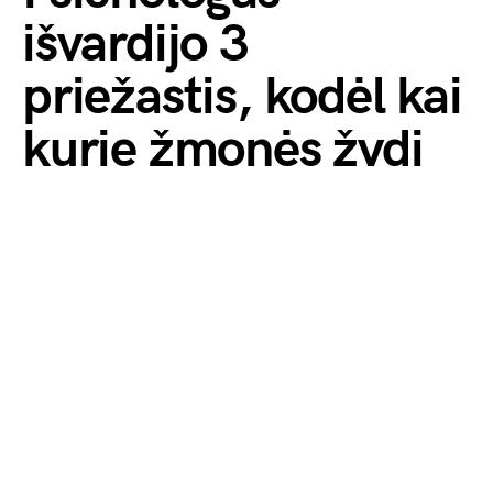
išvardijo 3
priežastis, kodėl kai
kurie žmonės žydi
po 60-ies, o kiti
nunyksta
by
Monika Veronika
2026-04-05