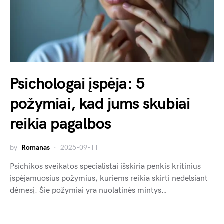
Psichologai įspėja: 5
požymiai, kad jums skubiai
reikia pagalbos
by
Romanas
2025-09-11
Psichikos sveikatos specialistai išskiria penkis kritinius
įspėjamuosius požymius, kuriems reikia skirti nedelsiant
dėmesį. Šie požymiai yra nuolatinės mintys…