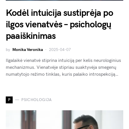
Kodėl intuicija sustiprėja po
ilgos vienatvės – psichologų
paaiškinimas
by
Monika Veronika
2025-04-07
Ilgalaikė vienatvė stiprina intuiciją per kelis neurologinius
mechanizmus. Vienatvėje stipriau suaktyvėja smegenų
numatytojo režimo tinklas, kuris palaiko introspekciją…
P
PSICHOLOGIJA