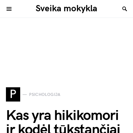
Sveika mokykla
P
PSICHOLOGIJA
Kas yra hikikomori
ir kodėl tūkstančiai