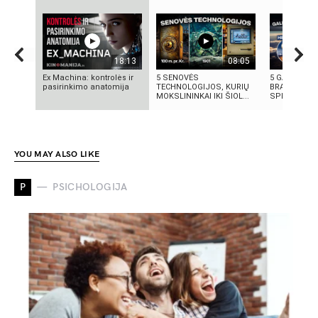
18:13
08:05
Ex Machina: kontrolės ir
5 SENOVĖS
5 GALINGIAU
pasirinkimo anatomija
TECHNOLOGIJOS, KURIŲ
BRANDUOLIN
MOKSLININKAI IKI ŠIOL...
SPROGIMAI 
YOU MAY ALSO LIKE
P
PSICHOLOGIJA