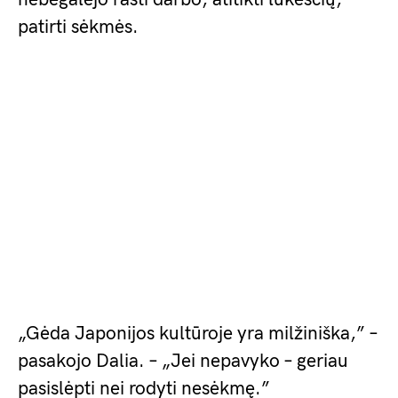
patirti sėkmės.
„Gėda Japonijos kultūroje yra milžiniška,” –
pasakojo Dalia. – „Jei nepavyko – geriau
pasislėpti nei rodyti nesėkmę.”