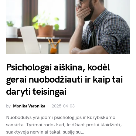
Psichologai aiškina, kodėl
gerai nuobodžiauti ir kaip tai
daryti teisingai
by
Monika Veronika
2025-04-03
Nuobodulys yra įdomi psichologijos ir kūrybiškumo
sankirta. Tyrimai rodo, kad, leidžiant protui klaidžioti,
suaktyvėja nerviniai takai, susiję su…