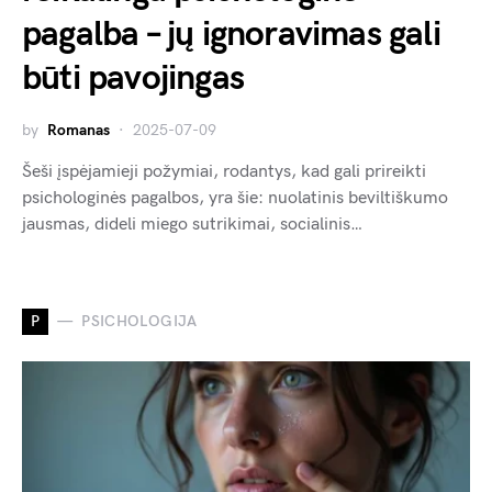
pagalba – jų ignoravimas gali
būti pavojingas
by
Romanas
2025-07-09
Šeši įspėjamieji požymiai, rodantys, kad gali prireikti
psichologinės pagalbos, yra šie: nuolatinis beviltiškumo
jausmas, dideli miego sutrikimai, socialinis…
P
PSICHOLOGIJA