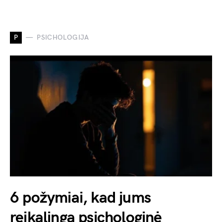
P
PSICHOLOGIJA
6 požymiai, kad jums
reikalinga psichologinė