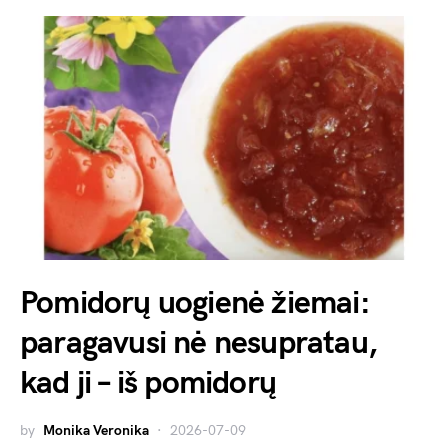
Pomidorų uogienė žiemai:
paragavusi nė nesupratau,
kad ji – iš pomidorų
by
Monika Veronika
2026-07-09