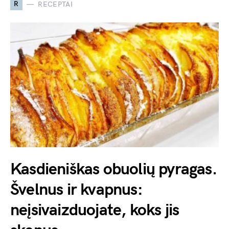
R
RECEPTAI
Kasdieniškas obuolių pyragas.
Švelnus ir kvapnus:
neįsivaizduojate, koks jis