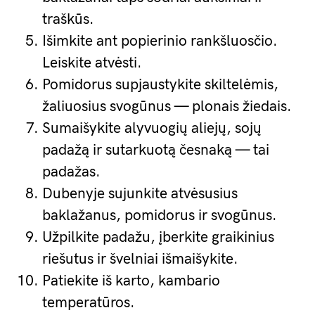
traškūs.
Išimkite ant popierinio rankšluosčio.
Leiskite atvėsti.
Pomidorus supjaustykite skiltelėmis,
žaliuosius svogūnus — plonais žiedais.
Sumaišykite alyvuogių aliejų, sojų
padažą ir sutarkuotą česnaką — tai
padažas.
Dubenyje sujunkite atvėsusius
baklažanus, pomidorus ir svogūnus.
Užpilkite padažu, įberkite graikinius
riešutus ir švelniai išmaišykite.
Patiekite iš karto, kambario
temperatūros.