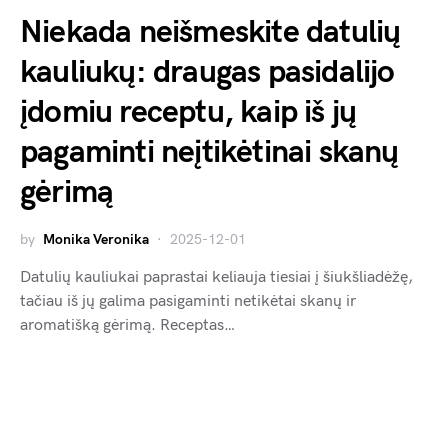
Niekada neišmeskite datulių
kauliukų: draugas pasidalijo
įdomiu receptu, kaip iš jų
pagaminti neįtikėtinai skanų
gėrimą
by
Monika Veronika
2025-12-01
Datulių kauliukai paprastai keliauja tiesiai į šiukšliadėžę,
tačiau iš jų galima pasigaminti netikėtai skanų ir
aromatišką gėrimą. Receptas…