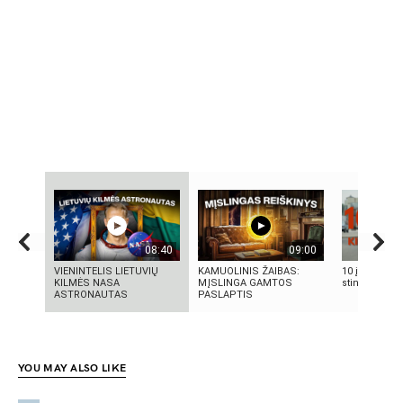
08:40
09:00
VIENINTELIS LIETUVIŲ
KAMUOLINIS ŽAIBAS:
10 įtemptų, 
KILMĖS NASA
MĮSLINGA GAMTOS
stingdančių k
ASTRONAUTAS
PASLAPTIS
YOU MAY ALSO LIKE