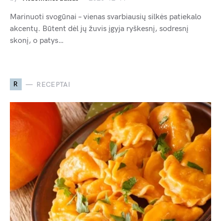
Marinuoti svogūnai – vienas svarbiausių silkės patiekalo
akcentų. Būtent dėl jų žuvis įgyja ryškesnį, sodresnį
skonį, o patys…
R
RECEPTAI