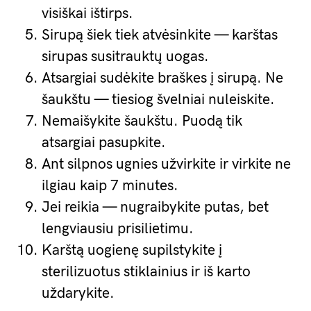
visiškai ištirps.
Sirupą šiek tiek atvėsinkite — karštas
sirupas susitrauktų uogas.
Atsargiai sudėkite braškes į sirupą. Ne
šaukštu — tiesiog švelniai nuleiskite.
Nemaišykite šaukštu. Puodą tik
atsargiai pasupkite.
Ant silpnos ugnies užvirkite ir virkite ne
ilgiau kaip 7 minutes.
Jei reikia — nugraibykite putas, bet
lengviausiu prisilietimu.
Karštą uogienę supilstykite į
sterilizuotus stiklainius ir iš karto
uždarykite.