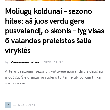
Moliūgų koldūnai – sezono
hitas: aš juos verdu gera
pusvalandį, o skonis – lyg visas
5 valandas praleistos šalia
viryklės
by
Visuomenės balsas
2025-11-07
Artėjant šaltajam sezonui, virtuvėje atsiranda vis daugiau
moliūgų. Šie oranžiniai rudens turtai ne tik puikiai tinka
sriuboms ar…
R
RECEPTAI