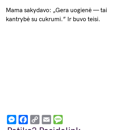
Mama sakydavo: „Gera uogienė — tai
kantrybė su cukrumi.” Ir buvo teisi.
Messenger
Facebook
Copy
Email
Message
Link