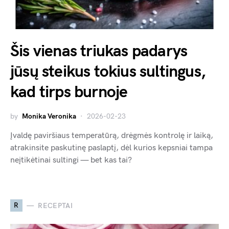
Šis vienas triukas padarys
jūsų steikus tokius sultingus,
kad tirps burnoje
by
Monika Veronika
2026-02-23
Įvaldę paviršiaus temperatūrą, drėgmės kontrolę ir laiką,
atrakinsite paskutinę paslaptį, dėl kurios kepsniai tampa
neįtikėtinai sultingi — bet kas tai?
R
RECEPTAI