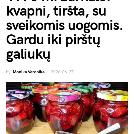
kvapni, tiršta, su
sveikomis uogomis.
Gardu iki pirštų
galiukų
by
Monika Veronika
2026-06-27