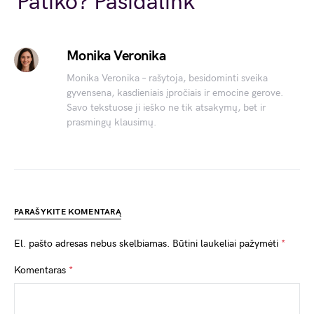
Patiko? Pasidalink
Monika Veronika
Monika Veronika – rašytoja, besidominti sveika
gyvensena, kasdieniais įpročiais ir emocine gerove.
Savo tekstuose ji ieško ne tik atsakymų, bet ir
prasmingų klausimų.
PARAŠYKITE KOMENTARĄ
El. pašto adresas nebus skelbiamas.
Būtini laukeliai pažymėti
*
Komentaras
*