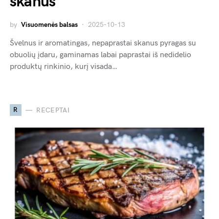
skanus
by
Visuomenės balsas
2025-10-13
Švelnus ir aromatingas, nepaprastai skanus pyragas su
obuolių įdaru, gaminamas labai paprastai iš nedidelio
produktų rinkinio, kurį visada…
R
RECEPTAI