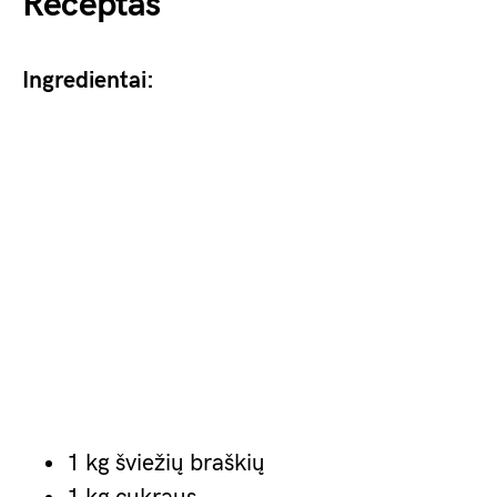
Receptas
Ingredientai:
1 kg šviežių braškių