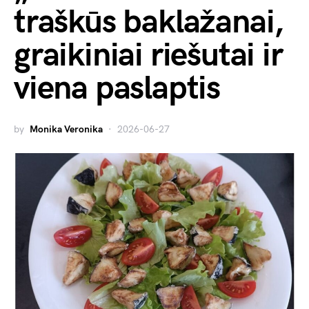
traškūs baklažanai,
graikiniai riešutai ir
viena paslaptis
by
Monika Veronika
2026-06-27