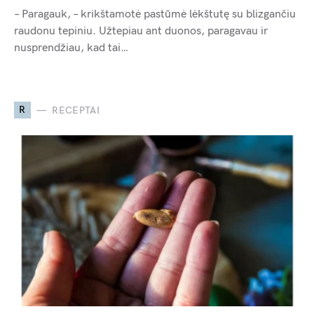
– Paragauk, – krikštamotė pastūmė lėkštutę su blizgančiu
raudonu tepiniu. Užtepiau ant duonos, paragavau ir
nusprendžiau, kad tai…
R
RECEPTAI