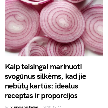
Kaip teisingai marinuoti
svogūnus silkėms, kad jie
nebūtų kartūs: idealus
receptas ir proporcijos
by
Visuomenės balsas
2025-12-11