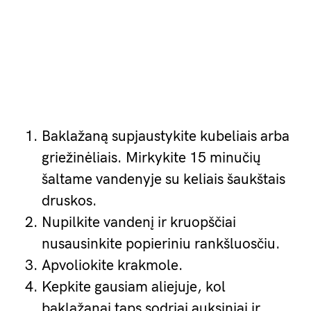
Baklažaną supjaustykite kubeliais arba
griežinėliais. Mirkykite 15 minučių
šaltame vandenyje su keliais šaukštais
druskos.
Nupilkite vandenį ir kruopščiai
nusausinkite popieriniu rankšluosčiu.
Apvoliokite krakmole.
Kepkite gausiam aliejuje, kol
baklažanai taps sodriai auksiniai ir