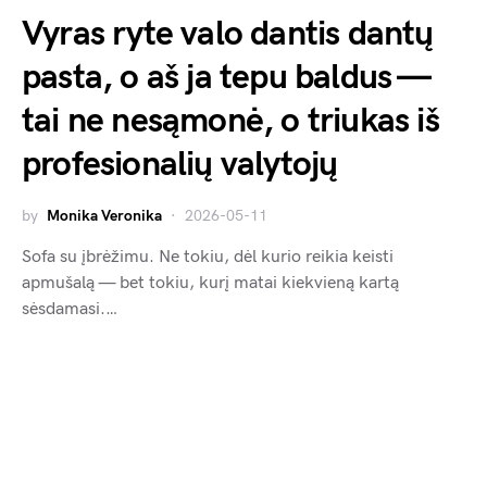
Vyras ryte valo dantis dantų
pasta, o aš ja tepu baldus —
tai ne nesąmonė, o triukas iš
profesionalių valytojų
by
Monika Veronika
2026-05-11
Sofa su įbrėžimu. Ne tokiu, dėl kurio reikia keisti
apmušalą — bet tokiu, kurį matai kiekvieną kartą
sėsdamasi.…