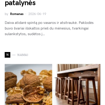
patalynės
by
Romanas
2026-06-19
Daiva atidarė spintą po vasaros ir atsitraukė. Paklodės
buvo švariai išskaltos prieš du mėnesius, tvarkingai
sulankstytos, sudėtos į…
N
NAMAI