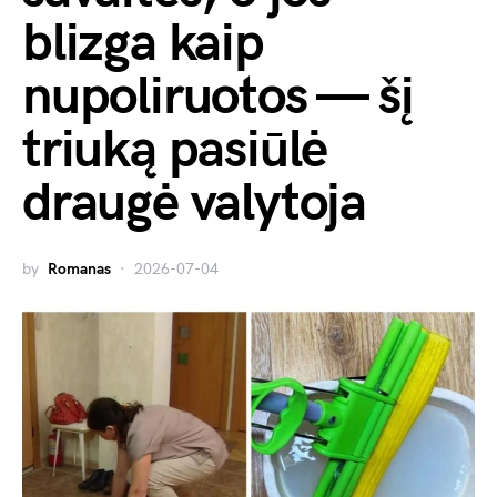
blizga kaip
nupoliruotos — šį
triuką pasiūlė
draugė valytoja
by
Romanas
2026-07-04