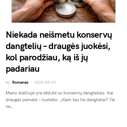
Niekada neišmetu konservų
dangtelių – draugės juokėsi,
kol parodžiau, ką iš jų
padariau
by
Romanas
2026-04-09
Mano stalčiuje yra dėžutė su konservų dangteliais. Kai
draugės pamatė – nustebo. „Kam tau tie dangteliai? Tai
ne…