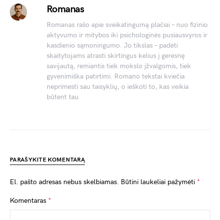
Romanas
Romanas rašo apie sveikatingumą plačiai – nuo fizinio
aktyvumo ir mitybos iki psichologinės pusiausvyros ir
kasdienio sąmoningumo. Jo tikslas – padėti
skaitytojams atrasti skirtingus kelius į geresnę
savijautą, remiantis tiek mokslo įžvalgomis, tiek
gyvenimiška patirtimi. Romano tekstai kviečia
neprimesti sau taisyklių, o ieškoti to, kas veikia
būtent tau.
PARAŠYKITE KOMENTARĄ
El. pašto adresas nebus skelbiamas.
Būtini laukeliai pažymėti
*
Komentaras
*