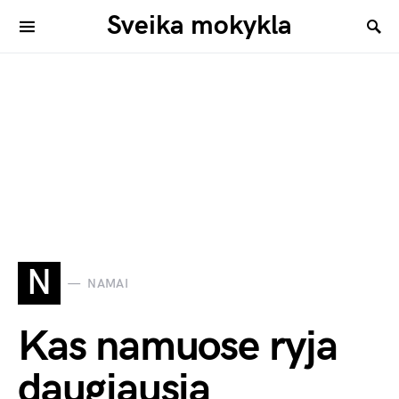
Sveika mokykla
N
NAMAI
Kas namuose ryja
daugiausia