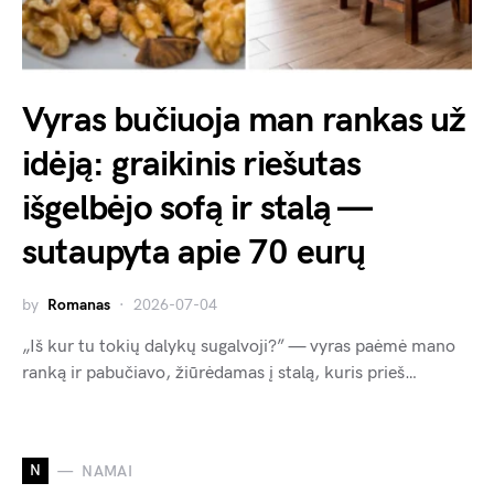
Vyras bučiuoja man rankas už
idėją: graikinis riešutas
išgelbėjo sofą ir stalą —
sutaupyta apie 70 eurų
by
Romanas
2026-07-04
„Iš kur tu tokių dalykų sugalvoji?” — vyras paėmė mano
ranką ir pabučiavo, žiūrėdamas į stalą, kuris prieš…
N
NAMAI