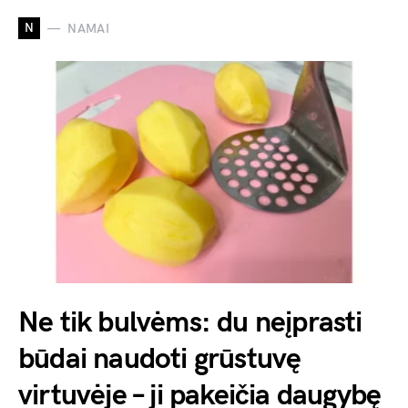
N
NAMAI
Ne tik bulvėms: du neįprasti
būdai naudoti grūstuvę
virtuvėje – ji pakeičia daugybę