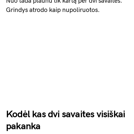
Nuo tada plaunu tik kartą per dvi savaites.
Grindys atrodo kaip nupoliruotos.
Kodėl kas dvi savaites visiškai
pakanka