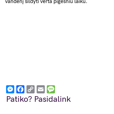
vandenį šildyti verta pigesniu laiku.
Messenger
Facebook
Copy
Email
Message
Link
Patiko? Pasidalink