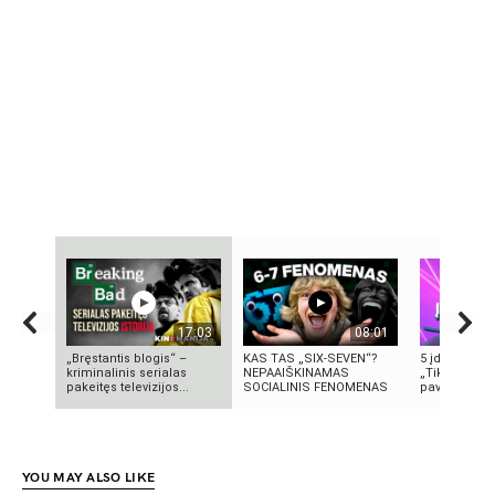
17:03
08:01
„Bręstantis blogis“ –
KAS TAS „SIX-SEVEN“?
5 įdomūs fak
kriminalinis serialas
NEPAAIŠKINAMAS
„TikTok“: ką 
pakeitęs televizijos...
SOCIALINIS FENOMENAS
pavadinimas 
YOU MAY ALSO LIKE