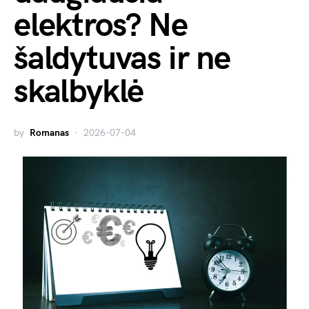
elektros? Ne
šaldytuvas ir ne
skalbyklė
by
Romanas
2026-07-04