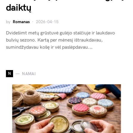
daiktų
by
Romanas
2026-04-15
Dvidešimt metų grūstuvė gulėjo stalčiuje ir laukdavo
bulvių sezono. Kartą per mėnesį ištraukdavau,
sumindžydavau košę ir vėl paslėpdavau.…
N
NAMAI