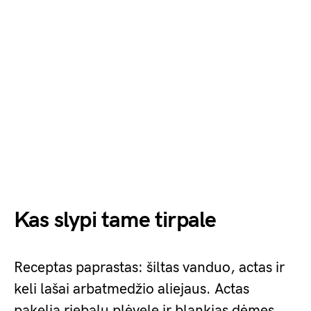
Kas slypi tame tirpale
Receptas paprastas: šiltas vanduo, actas ir
keli lašai arbatmedžio aliejaus. Actas
pakelia riebalų plėvelę ir blankias dėmes,