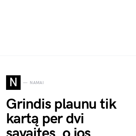
N
NAMAI
Grindis plaunu tik
kartą per dvi
savaites, o jos