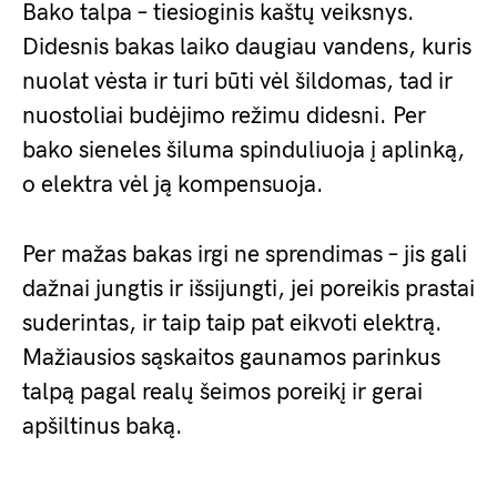
Bako talpa – tiesioginis kaštų veiksnys.
Didesnis bakas laiko daugiau vandens, kuris
nuolat vėsta ir turi būti vėl šildomas, tad ir
nuostoliai budėjimo režimu didesni. Per
bako sieneles šiluma spinduliuoja į aplinką,
o elektra vėl ją kompensuoja.
Per mažas bakas irgi ne sprendimas – jis gali
dažnai jungtis ir išsijungti, jei poreikis prastai
suderintas, ir taip taip pat eikvoti elektrą.
Mažiausios sąskaitos gaunamos parinkus
talpą pagal realų šeimos poreikį ir gerai
apšiltinus baką.