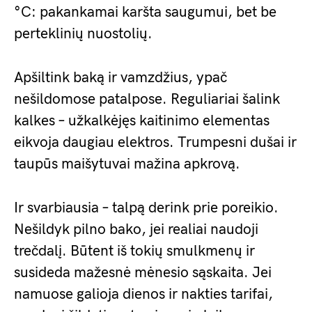
°C: pakankamai karšta saugumui, bet be
perteklinių nuostolių.
Apšiltink baką ir vamzdžius, ypač
nešildomose patalpose. Reguliariai šalink
kalkes – užkalkėjęs kaitinimo elementas
eikvoja daugiau elektros. Trumpesni dušai ir
taupūs maišytuvai mažina apkrovą.
Ir svarbiausia – talpą derink prie poreikio.
Nešildyk pilno bako, jei realiai naudoji
trečdalį. Būtent iš tokių smulkmenų ir
susideda mažesnė mėnesio sąskaita. Jei
namuose galioja dienos ir nakties tarifai,