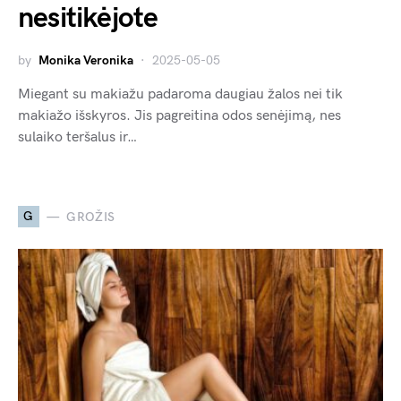
nesitikėjote
by
Monika Veronika
2025-05-05
Miegant su makiažu padaroma daugiau žalos nei tik
makiažo išskyros. Jis pagreitina odos senėjimą, nes
sulaiko teršalus ir…
G
GROŽIS