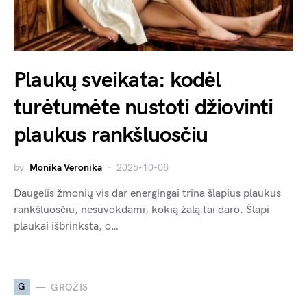
Plaukų sveikata: kodėl
turėtumėte nustoti džiovinti
plaukus rankšluosčiu
by
Monika Veronika
2025-10-08
Daugelis žmonių vis dar energingai trina šlapius plaukus
rankšluosčiu, nesuvokdami, kokią žalą tai daro. Šlapi
plaukai išbrinksta, o…
G
GROŽIS