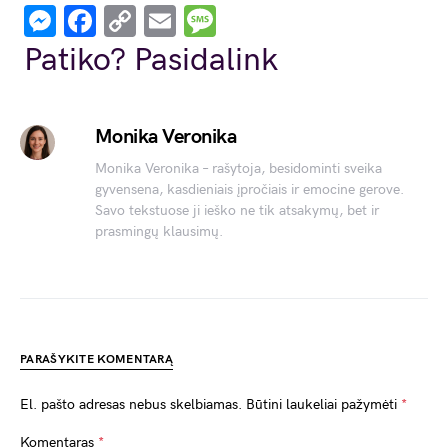
Messenger
Facebook
Copy
Email
Message
Link
Patiko? Pasidalink
Monika Veronika
Monika Veronika – rašytoja, besidominti sveika
gyvensena, kasdieniais įpročiais ir emocine gerove.
Savo tekstuose ji ieško ne tik atsakymų, bet ir
prasmingų klausimų.
PARAŠYKITE KOMENTARĄ
El. pašto adresas nebus skelbiamas.
Būtini laukeliai pažymėti
*
Komentaras
*