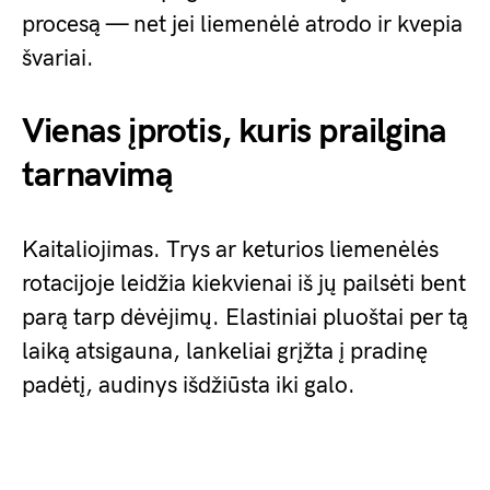
procesą — net jei liemenėlė atrodo ir kvepia
švariai.
Vienas įprotis, kuris prailgina
tarnavimą
Kaitaliojimas. Trys ar keturios liemenėlės
rotacijoje leidžia kiekvienai iš jų pailsėti bent
parą tarp dėvėjimų. Elastiniai pluoštai per tą
laiką atsigauna, lankeliai grįžta į pradinę
padėtį, audinys išdžiūsta iki galo.