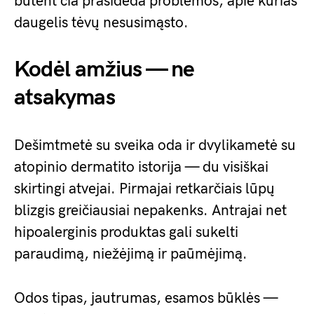
būtent čia prasideda problemos, apie kurias
daugelis tėvų nesusimąsto.
Kodėl amžius — ne
atsakymas
Dešimtmetė su sveika oda ir dvylikametė su
atopinio dermatito istorija — du visiškai
skirtingi atvejai. Pirmajai retkarčiais lūpų
blizgis greičiausiai nepakenks. Antrajai net
hipoalerginis produktas gali sukelti
paraudimą, niežėjimą ir paūmėjimą.
Odos tipas, jautrumas, esamos būklės —