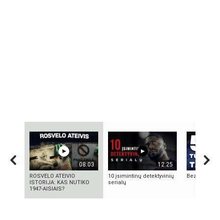
08:03
12:25
ROSVELO ATEIVIO
10 įsimintinų detektyvinių
Bezos secre
ISTORIJA: KAS NUTIKO
serialų
1947-AISIAIS?