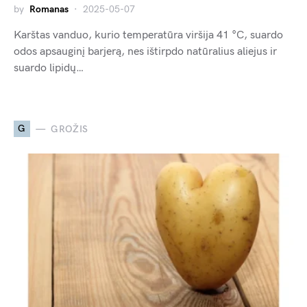
by
Romanas
2025-05-07
Karštas vanduo, kurio temperatūra viršija 41 °C, suardo
odos apsauginį barjerą, nes ištirpdo natūralius aliejus ir
suardo lipidų…
G
GROŽIS