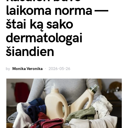
laikoma norma —
štai ką sako
dermatologai
šiandien
by
Monika Veronika
2026-05-26