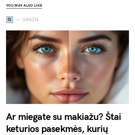
YOU MAY ALSO LIKE
G
GROŽIS
Ar miegate su makiažu? Štai
keturios pasekmės, kurių