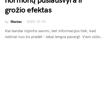
hormonų pusiausvyra ir
grožio efektas
by
Mantas
2025-10-10
Kai bandai rūpintis savimi, bet informacijos tiek, kad
nežinai nuo ko pradėt – labai lengva pavargt. Vieni siūlo…