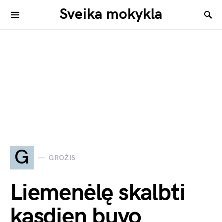
Sveika mokykla
G
GROŽIS
Liemenėlę skalbti
kasdien buvo