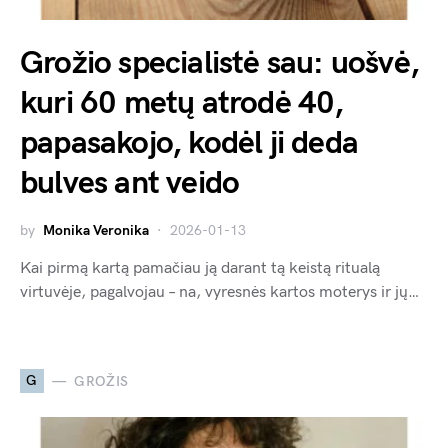
Grožio specialistė sau: uošvė,
kuri 60 metų atrodė 40,
papasakojo, kodėl ji deda
bulves ant veido
by
Monika Veronika
2026-01-13
Kai pirmą kartą pamačiau ją darant tą keistą ritualą
virtuvėje, pagalvojau – na, vyresnės kartos moterys ir jų…
G
GROŽIS