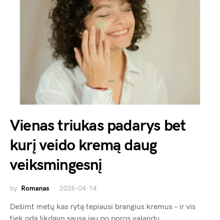
Vienas triukas padarys bet
kurį veido kremą daug
veiksmingesnį
by
Romanas
2026-04-14
Dešimt metų kas rytą tepiausi brangius kremus – ir vis
tiek oda likdavo sausa jau po poros valandų.…