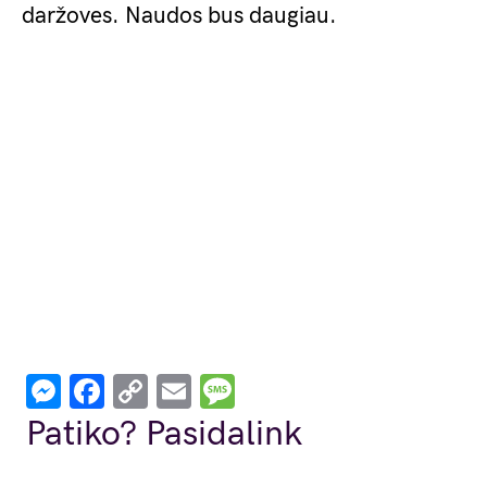
daržoves. Naudos bus daugiau.
Messenger
Facebook
Copy
Email
Message
Link
Patiko? Pasidalink