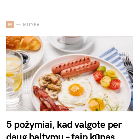
M
MITYBA
5 požymiai, kad valgote per
daug baltymų – taip kūnas