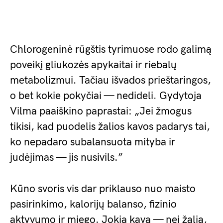
Chlorogeninė rūgštis tyrimuose rodo galimą
poveikį gliukozės apykaitai ir riebalų
metabolizmui. Tačiau išvados prieštaringos,
o bet kokie pokyčiai — nedideli. Gydytoja
Vilma paaiškino paprastai: „Jei žmogus
tikisi, kad puodelis žalios kavos padarys tai,
ko nepadaro subalansuota mityba ir
judėjimas — jis nusivils.”
Kūno svoris vis dar priklauso nuo maisto
pasirinkimo, kalorijų balanso, fizinio
aktyvumo ir miego. Jokia kava — nei žalia,