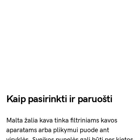
Kaip pasirinkti ir paruošti
Malta žalia kava tinka filtriniams kavos
aparatams arba plikymui puode ant
viryklės. Sveikos pupelės gali būti per kietos