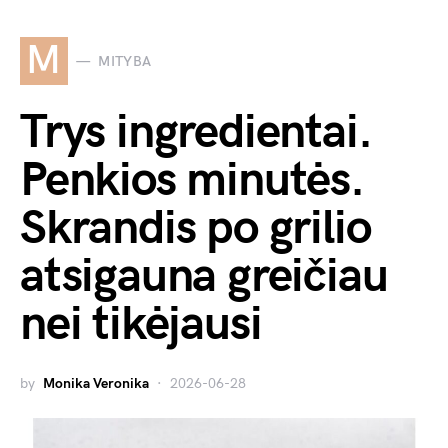
M
MITYBA
Trys ingredientai.
Penkios minutės.
Skrandis po grilio
atsigauna greičiau
nei tikėjausi
by
Monika Veronika
2026-06-28