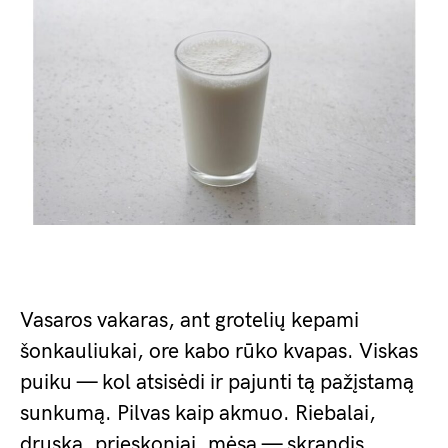
Vasaros vakaras, ant grotelių kepami
šonkauliukai, ore kabo rūko kvapas. Viskas
puiku — kol atsisėdi ir pajunti tą pažįstamą
sunkumą. Pilvas kaip akmuo. Riebalai,
druska, prieskoniai, mėsa — skrandis