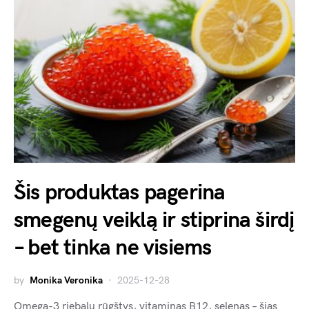
Šis produktas pagerina
smegenų veiklą ir stiprina širdį
– bet tinka ne visiems
by
Monika Veronika
2025-12-28
Omega-3 riebalų rūgštys, vitaminas B12, selenas – šias