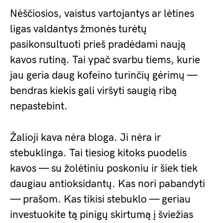
Nėščiosios, vaistus vartojantys ar lėtines
ligas valdantys žmonės turėtų
pasikonsultuoti prieš pradėdami naują
kavos rutiną. Tai ypač svarbu tiems, kurie
jau geria daug kofeino turinčių gėrimų —
bendras kiekis gali viršyti saugią ribą
nepastebint.
Žalioji kava nėra bloga. Ji nėra ir
stebuklinga. Tai tiesiog kitoks puodelis
kavos — su žolėtiniu poskoniu ir šiek tiek
daugiau antioksidantų. Kas nori pabandyti
— prašom. Kas tikisi stebuklo — geriau
investuokite tą pinigų skirtumą į šviežias