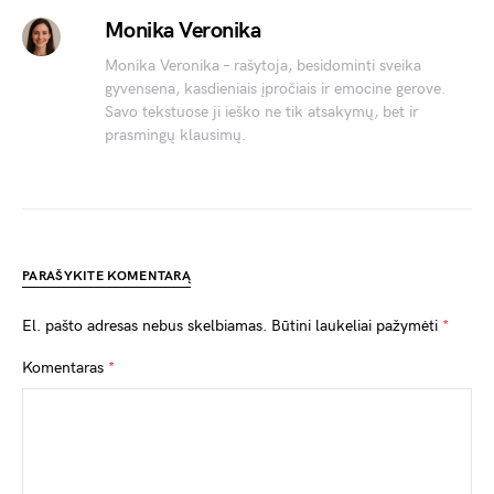
Monika Veronika
Monika Veronika – rašytoja, besidominti sveika
gyvensena, kasdieniais įpročiais ir emocine gerove.
Savo tekstuose ji ieško ne tik atsakymų, bet ir
prasmingų klausimų.
PARAŠYKITE KOMENTARĄ
El. pašto adresas nebus skelbiamas.
Būtini laukeliai pažymėti
*
Komentaras
*