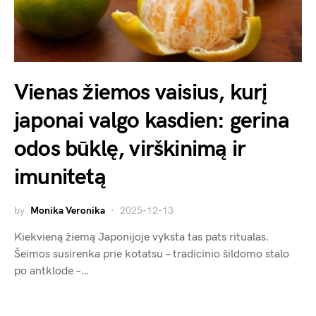
Vienas žiemos vaisius, kurį
japonai valgo kasdien: gerina
odos būklę, virškinimą ir
imunitetą
by
Monika Veronika
2025-12-13
Kiekvieną žiemą Japonijoje vyksta tas pats ritualas.
Šeimos susirenka prie kotatsu – tradicinio šildomo stalo
po antklode –…