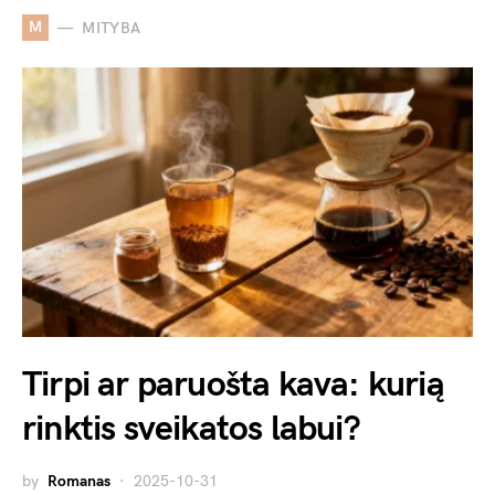
M
MITYBA
Tirpi ar paruošta kava: kurią
rinktis sveikatos labui?
by
Romanas
2025-10-31