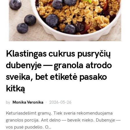
Klastingas cukrus pusryčių
dubenyje — granola atrodo
sveika, bet etiketė pasako
kitką
by
Monika Veronika
2026-05-26
Keturiasdešimt gramų. Tiek sveria rekomenduojama
granolos porcija. Ant delno — beveik nieko. Dubenyje —
vos pusė puodelio. O…