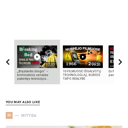
17:03
09:20
„Bręstantis blogis“ –
10 FILMUOSE IŠGALVOTŲ
Ex Machina: 
kriminalinis serialas
TECHNOLOGIJŲ, KURIOS
pasirinkimo
pakeitęs televizijos...
TAPO REALYBE
YOU MAY ALSO LIKE
M
MITYBA