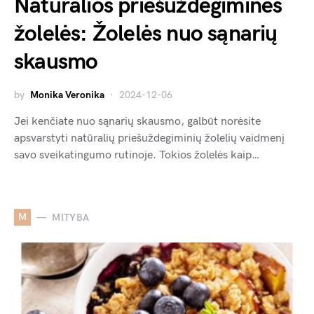
Natūralios priešuždegiminės
žolelės: Žolelės nuo sąnarių
skausmo
by
Monika Veronika
2024-12-06
Jei kenčiate nuo sąnarių skausmo, galbūt norėsite
apsvarstyti natūralių priešuždegiminių žolelių vaidmenį
savo sveikatingumo rutinoje. Tokios žolelės kaip…
M
MITYBA