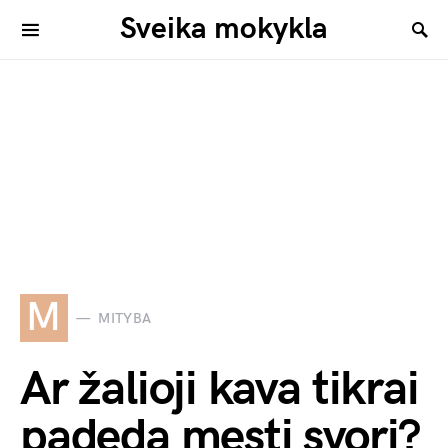
Sveika mokykla
M
MITYBA
Ar žalioji kava tikrai
padeda mesti svorį?