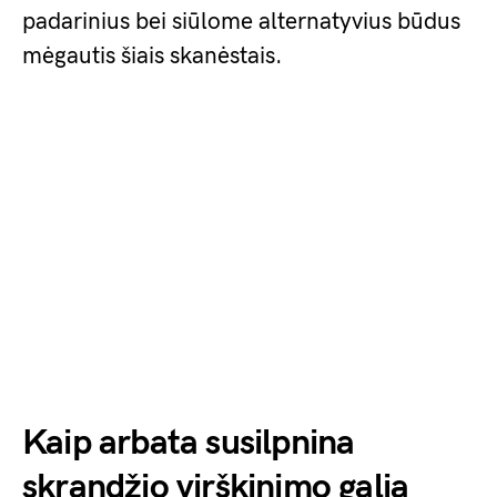
padarinius bei siūlome alternatyvius būdus
mėgautis šiais skanėstais.
Kaip arbata susilpnina
skrandžio virškinimo galią