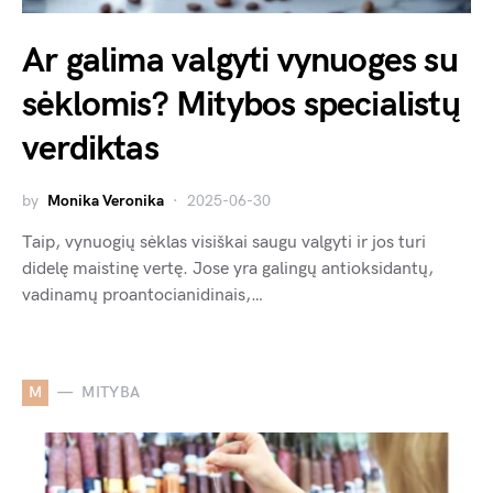
Ar galima valgyti vynuoges su
sėklomis? Mitybos specialistų
verdiktas
by
Monika Veronika
2025-06-30
Taip, vynuogių sėklas visiškai saugu valgyti ir jos turi
didelę maistinę vertę. Jose yra galingų antioksidantų,
vadinamų proantocianidinais,…
M
MITYBA