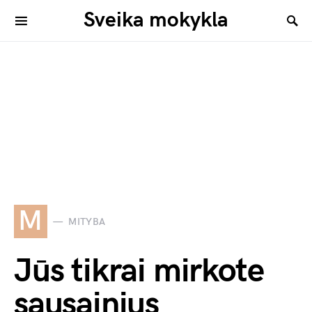
Sveika mokykla
M
MITYBA
Jūs tikrai mirkote
sausainius