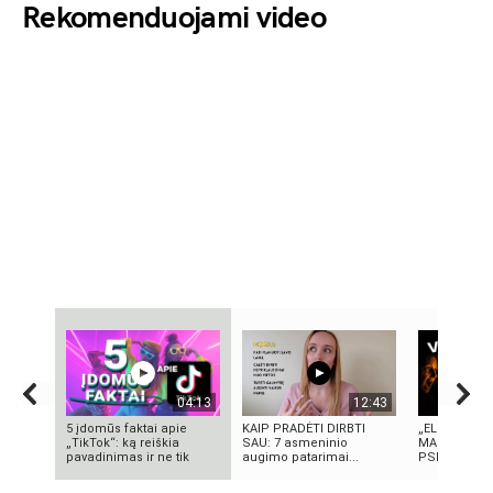
Rekomenduojami video
04:13
12:43
5 įdomūs faktai apie
KAIP PRADĖTI DIRBTI
„ELEKTROS D
„TikTok“: ką reiškia
SAU: 7 asmeninio
MASINĖ 191
pavadinimas ir ne tik
augimo patarimai...
PSICHOZĖ