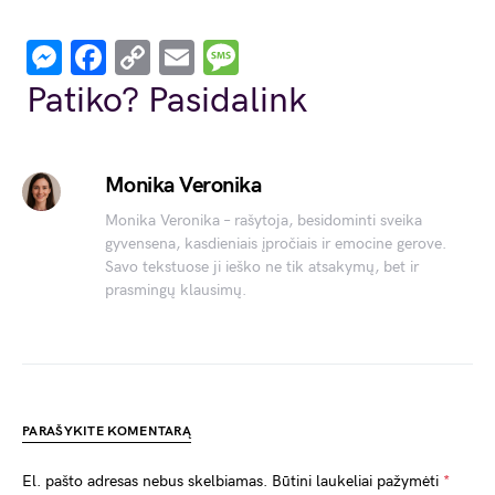
Messenger
Facebook
Copy
Email
Message
Link
Patiko? Pasidalink
Monika Veronika
Monika Veronika – rašytoja, besidominti sveika
gyvensena, kasdieniais įpročiais ir emocine gerove.
Savo tekstuose ji ieško ne tik atsakymų, bet ir
prasmingų klausimų.
PARAŠYKITE KOMENTARĄ
El. pašto adresas nebus skelbiamas.
Būtini laukeliai pažymėti
*