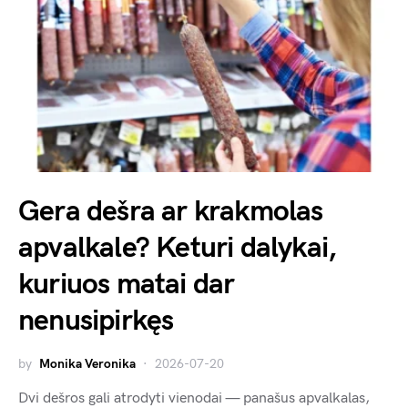
Gera dešra ar krakmolas
apvalkale? Keturi dalykai,
kuriuos matai dar
nenusipirkęs
by
Monika Veronika
2026-07-20
Dvi dešros gali atrodyti vienodai — panašus apvalkalas,