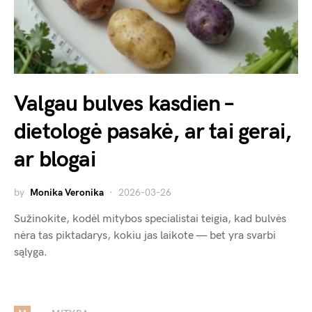
Valgau bulves kasdien –
dietologė pasakė, ar tai gerai,
ar blogai
by
Monika Veronika
2026-03-26
Sužinokite, kodėl mitybos specialistai teigia, kad bulvės
nėra tas piktadarys, kokiu jas laikote — bet yra svarbi
sąlyga.