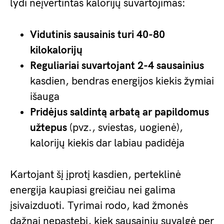
lydi neįvertintas kalorijų suvartojimas:
Vidutinis sausainis turi 40-80
kilokalorijų
Reguliariai suvartojant 2-4 sausainius
kasdien, bendras energijos kiekis žymiai
išauga
Pridėjus saldintą arbatą ar papildomus
užtepus
(pvz., sviestas, uogienė),
kalorijų kiekis dar labiau padidėja
Kartojant šį įprotį kasdien, perteklinė
energija kaupiasi greičiau nei galima
įsivaizduoti. Tyrimai rodo, kad žmonės
dažnai nepastebi, kiek sausainių suvalgė per