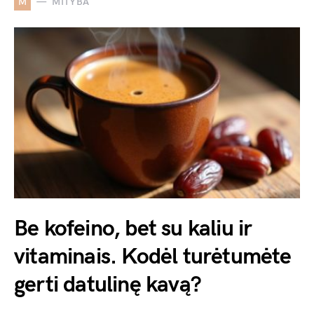
M
MITYBA
Be kofeino, bet su kaliu ir
vitaminais. Kodėl turėtumėte
gerti datulinę kavą?