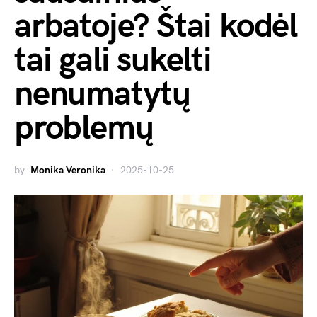
arbatoje? Štai kodėl
tai gali sukelti
nenumatytų
problemų
by
Monika Veronika
2025-10-25