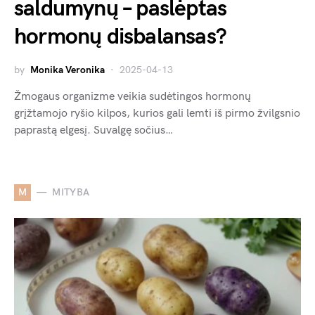
saldumynų – paslėptas
hormonų disbalansas?
by
Monika Veronika
2025-04-13
Žmogaus organizme veikia sudėtingos hormonų
grįžtamojo ryšio kilpos, kurios gali lemti iš pirmo žvilgsnio
paprastą elgesį. Suvalgę sočius…
M
MITYBA