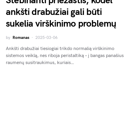
Stebinanti priežastis, kodėl
ankšti drabužiai gali būti
sukelia virškinimo problemų
by
Romanas
2025-03-06
Ankšti drabužiai tiesiogiai trikdo normalią virškinimo
sistemos veiklą, nes riboja peristaltiką – į bangas panašius
raumenų susitraukimus, kuriais…