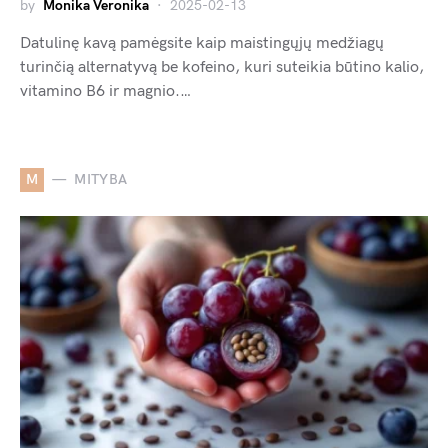
by
Monika Veronika
2025-02-13
Datulinę kavą pamėgsite kaip maistingųjų medžiagų
turinčią alternatyvą be kofeino, kuri suteikia būtino kalio,
vitamino B6 ir magnio.…
M
MITYBA