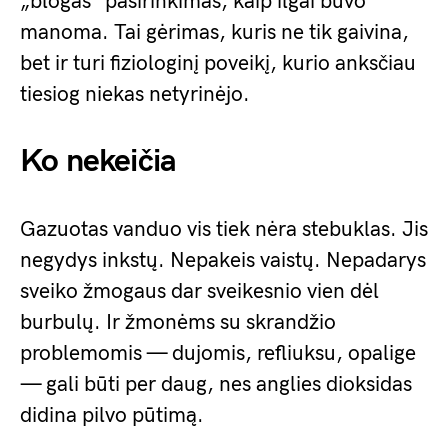
„blogas” pasirinkimas, kaip ilgai buvo
manoma. Tai gėrimas, kuris ne tik gaivina,
bet ir turi fiziologinį poveikį, kurio anksčiau
tiesiog niekas netyrinėjo.
Ko nekeičia
Gazuotas vanduo vis tiek nėra stebuklas. Jis
negydys inkstų. Nepakeis vaistų. Nepadarys
sveiko žmogaus dar sveikesnio vien dėl
burbulų. Ir žmonėms su skrandžio
problemomis — dujomis, refliuksu, opalige
— gali būti per daug, nes anglies dioksidas
didina pilvo pūtimą.