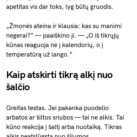
apetitas vis dar toks, lyg būtų gruodis.
„Žmonės ateina ir klausia: kas su manimi
negerai?” — paaiškino ji. — „O iš tikrųjų
kūnas reaguoja ne į kalendorių, o į
temperatūrą už lango.”
Kaip atskirti tikrą alkį nuo
šalčio
Greitas testas. Jei pakanka puodelio
arbatos ar šiltos sriubos — tai ne alkis. Tai
kūno reakcija į šaltį arba nuotaiką. Tikras
alkis neatslūgsta nuo šilumos.