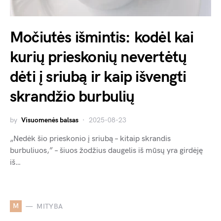
Močiutės išmintis: kodėl kai
kurių prieskonių nevertėtų
dėti į sriubą ir kaip išvengti
skrandžio burbulių
by
Visuomenės balsas
2025-08-23
„Nedėk šio prieskonio į sriubą – kitaip skrandis
burbuliuos,” – šiuos žodžius daugelis iš mūsų yra girdėję
iš…
M
MITYBA