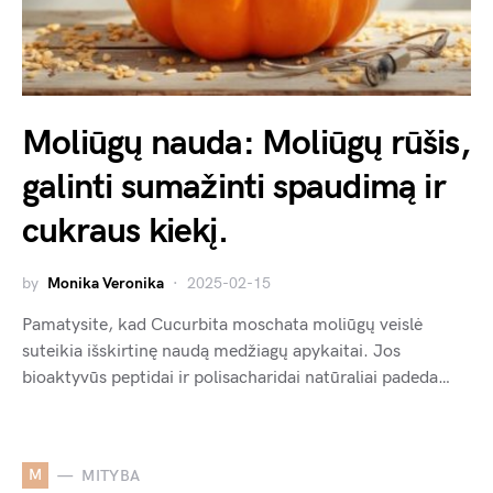
Moliūgų nauda: Moliūgų rūšis,
galinti sumažinti spaudimą ir
cukraus kiekį.
by
Monika Veronika
2025-02-15
Pamatysite, kad Cucurbita moschata moliūgų veislė
suteikia išskirtinę naudą medžiagų apykaitai. Jos
bioaktyvūs peptidai ir polisacharidai natūraliai padeda…
M
MITYBA