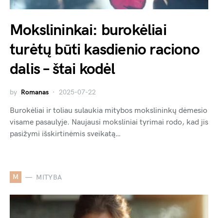
Mokslininkai: burokėliai
turėtų būti kasdienio raciono
dalis – štai kodėl
by
Romanas
2025-07-22
Burokėliai ir toliau sulaukia mitybos mokslininkų dėmesio
visame pasaulyje. Naujausi moksliniai tyrimai rodo, kad jis
pasižymi išskirtinėmis sveikatą…
M
MITYBA