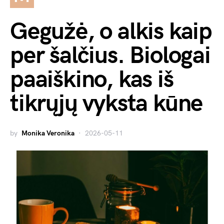
Gegužė, o alkis kaip
per šalčius. Biologai
paaiškino, kas iš
tikrųjų vyksta kūne
by
Monika Veronika
2026-05-11