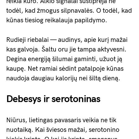
reikia kuro. Alkio signalai sustiprėja ne
todėl, kad žmogus silpnavalės. O todėl, kad
kūnas tiesiog reikalauja papildymo.
Rudieji riebalai — audinys, apie kurį mažai
kas galvoja. Šaltu oru jie tampa aktyvesni.
Degina energiją šilumai gaminti, užuot ją
kaupę. Net ramiai sėdint patalpoje kūnas
naudoja daugiau kalorijų nei šiltą dieną.
Debesys ir serotoninas
Niūrus, lietingas pavasaris veikia ne tik
nuotaiką. Kai šviesos mažai, serotonino