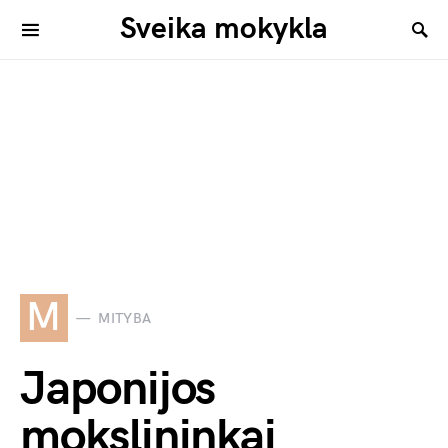
Sveika mokykla
M
MITYBA
Japonijos
mokslininkai