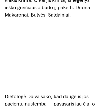
kiekis krinta. O kai jis krinta, smegenys
ieško greičiausio būdo jį pakelti. Duona.
Makaronai. Bulvės. Saldainiai.
Dietologė Daiva sako, kad daugelis jos
pacientų nustemba — pavasaris jau čia, o