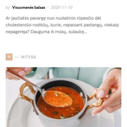
by
Visuomenės balsas
2025-11-10
Ar jaučiatės pavargę nuo nuolatinio rūpesčio dėl
cholesterolio rodiklių, kurie, nepaisant pastangų, niekaip
nepagerėja? Dauguma iš mūsų, sulaukę…
M
MITYBA