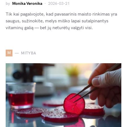
by
Monika Veronika
2026-03-21
Tik kai pagalvojote, kad pavasarinis maisto rinkimas yra
saugus, sužinokite, melys miško lapai sutalpinantys
vitaminų galią — bet jų neturėtų valgyti visi.
M
MITYBA