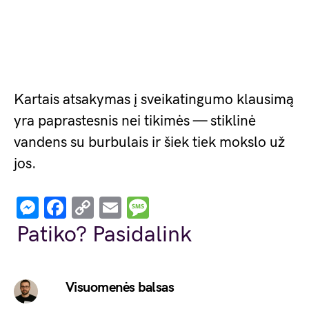
Kartais atsakymas į sveikatingumo klausimą
yra paprastesnis nei tikimės — stiklinė
vandens su burbulais ir šiek tiek mokslo už
jos.
Messenger
Facebook
Copy
Email
Message
Link
Patiko? Pasidalink
Visuomenės balsas