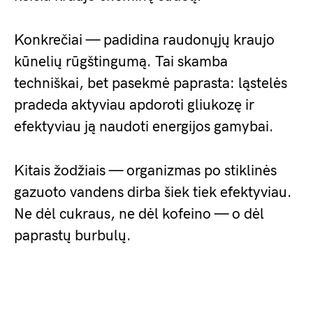
Konkrečiai — padidina raudonųjų kraujo
kūnelių rūgštingumą. Tai skamba
techniškai, bet pasekmė paprasta: ląstelės
pradeda aktyviau apdoroti gliukozę ir
efektyviau ją naudoti energijos gamybai.
Kitais žodžiais — organizmas po stiklinės
gazuoto vandens dirba šiek tiek efektyviau.
Ne dėl cukraus, ne dėl kofeino — o dėl
paprastų burbulų.