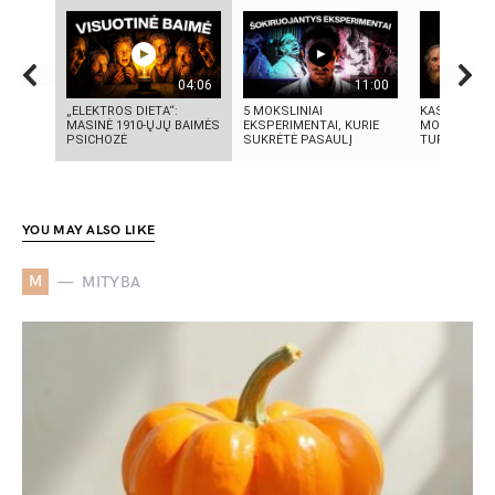
04:06
11:00
„ELEKTROS DIETA“:
5 MOKSLINIAI
KAS IŠRADO
MASINĖ 1910-ŲJŲ BAIMĖS
EKSPERIMENTAI, KURIE
MOKSLININK
PSICHOZĖ
SUKRĖTĖ PASAULĮ
TURIME BŪTI
YOU MAY ALSO LIKE
M
MITYBA