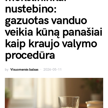
nustebino:
gazuotas vanduo
veikia kūną panašiai
kaip kraujo valymo
procedūra
by
Visuomenės balsas
2026-05-11