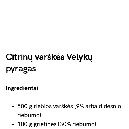
Citrinų varškės Velykų
pyragas
Ingredientai
500 g riebios varškės (9% arba didesnio
riebumo)
100 g grietinės (30% riebumo)