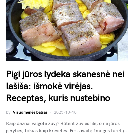
Pigi jūros lydeka skanesnė nei
lašiša: išmokė virėjas.
Receptas, kuris nustebino
by
Visuomenės balsas
2025-10-18
Kaip dažnai valgote žuvį? Būtent žuvies filė, o ne jūros
gėrybes, tokias kaip krevetės. Per savaitę žmogus turėtų…