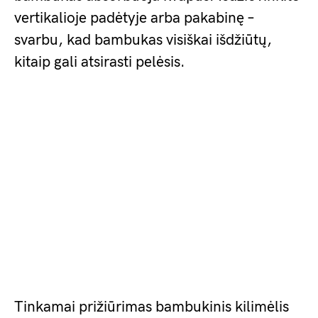
vertikalioje padėtyje arba pakabinę –
svarbu, kad bambukas visiškai išdžiūtų,
kitaip gali atsirasti pelėsis.
Tinkamai prižiūrimas bambukinis kilimėlis