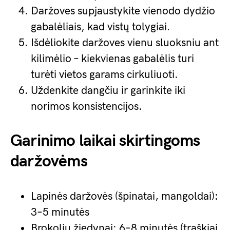
Daržoves supjaustykite vienodo dydžio
gabalėliais, kad vistų tolygiai.
Išdėliokite daržoves vienu sluoksniu ant
kilimėlio – kiekvienas gabalėlis turi
turėti vietos garams cirkuliuoti.
Uždenkite dangčiu ir garinkite iki
norimos konsistencijos.
Garinimo laikai skirtingoms
daržovėms
Lapinės daržovės (špinatai, mangoldai):
3–5 minutės
Brokolių žiedynai: 6–8 minutės (traškiai