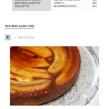
MĮSLINGA GAMTOS
JŪRA? 5
INTELEKTĄ?
PASLAPTIS
NUGRIMZDUSIOS...
ISTORIJA IR 
YOU MAY ALSO LIKE
R
RECEPTAI