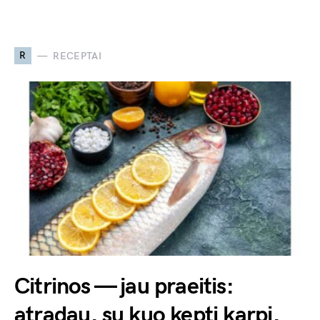
R
RECEPTAI
Citrinos — jau praeitis:
atradau, su kuo kepti karpį,