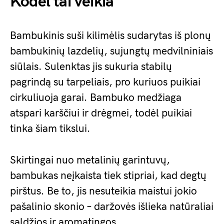
Kodėl tai veikia
Bambukinis suši kilimėlis sudarytas iš plonų
bambukinių lazdelių, sujungtų medvilniniais
siūlais. Sulenktas jis sukuria stabilų
pagrindą su tarpeliais, pro kuriuos puikiai
cirkuliuoja garai. Bambuko medžiaga
atspari karščiui ir drėgmei, todėl puikiai
tinka šiam tikslui.
Skirtingai nuo metalinių garintuvų,
bambukas neįkaista tiek stipriai, kad degtų
pirštus. Be to, jis nesuteikia maistui jokio
pašalinio skonio – daržovės išlieka natūraliai
saldžios ir aromatingos.