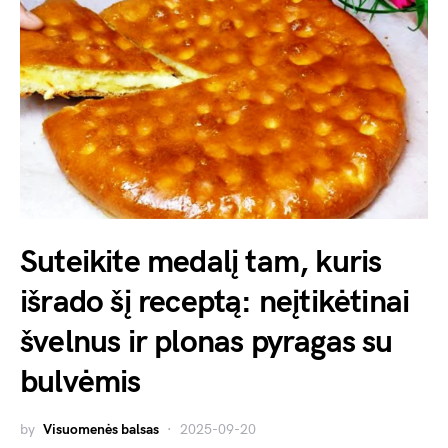
Suteikite medalį tam, kuris
išrado šį receptą: neįtikėtinai
švelnus ir plonas pyragas su
bulvėmis
by
Visuomenės balsas
2025-09-20