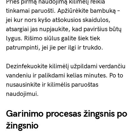
Prieš pirmą naudojimą kilimėlį reikia
tinkamai paruošti. Apžiūrėkite bambuką –
jei kur nors kyšo atšokusios skaidulos,
atsargiai jas nupjaukite, kad paviršius būtų
lygus. Rišimo siūlus galite šiek tiek
patrumpinti, jei jie per ilgi ir trukdo.
Dezinfekuokite kilimėlį užpildami verdančiu
vandeniu ir palikdami kelias minutes. Po to
nusausinkite ir kilimėlis paruoštas
naudojimui.
Garinimo procesas žingsnis po
žingsnio