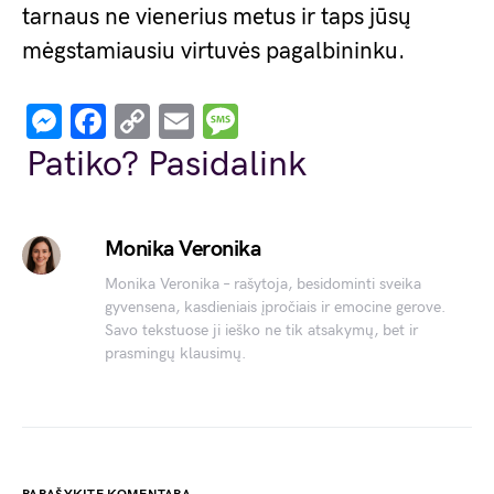
tarnaus ne vienerius metus ir taps jūsų
mėgstamiausiu virtuvės pagalbininku.
Messenger
Facebook
Copy
Email
Message
Link
Patiko? Pasidalink
Monika Veronika
Monika Veronika – rašytoja, besidominti sveika
gyvensena, kasdieniais įpročiais ir emocine gerove.
Savo tekstuose ji ieško ne tik atsakymų, bet ir
prasmingų klausimų.