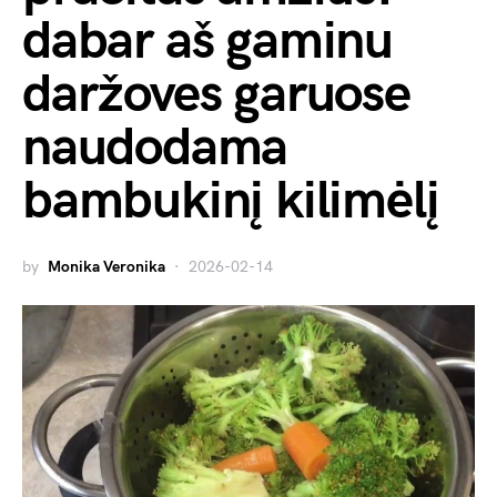
dabar aš gaminu
daržoves garuose
naudodama
bambukinį kilimėlį
by
Monika Veronika
2026-02-14