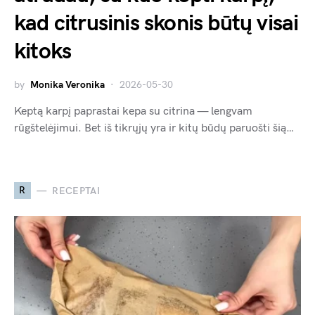
kad citrusinis skonis būtų visai
kitoks
by
Monika Veronika
2026-05-30
Keptą karpį paprastai kepa su citrina — lengvam
rūgštelėjimui. Bet iš tikrųjų yra ir kitų būdų paruošti šią…
R
RECEPTAI