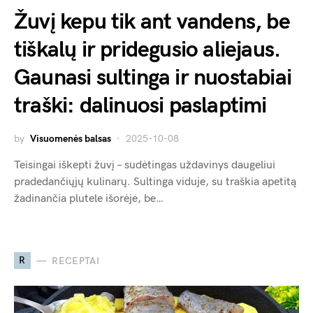
Žuvį kepu tik ant vandens, be
tiškalų ir pridegusio aliejaus.
Gaunasi sultinga ir nuostabiai
traški: dalinuosi paslaptimi
by
Visuomenės balsas
2025-10-08
Teisingai iškepti žuvį – sudėtingas uždavinys daugeliui
pradedančiųjų kulinarų. Sultinga viduje, su traškia apetitą
žadinančia plutele išorėje, be…
R
RECEPTAI