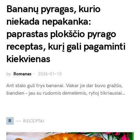
Bananų pyragas, kurio
niekada nepakanka:
paprastas plokščio pyrago
receptas, kurį gali pagaminti
kiekvienas
by
Romanas
2026-01-13
Ant stalo guli trys bananai. Vakar jie dar buvo gražūs,
šiandien – jau su rudomis dėmelėmis, rytoj tikriausiai…
R
RECEPTAI