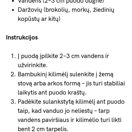
Vandens (2–3 cm puodo dugne)
Daržovių (brokolių, morkų, žiedinių
kopūstų ar kitų)
Instrukcijos
Į puodą įpilkite 2–3 cm vandens ir
užvirinkite.
Bambukinį kilimėlį sulenkite į žemą
stovą arba arkos formą – jis turi stabiliai
laikytis ant puodo kraštų.
Padėkite sulankstytą kilimėlį ant puodo
taip, kad vanduo jo neliestų – tarp
vandens paviršiaus ir kilimėlio turi likti
bent 2 cm tarpelis.