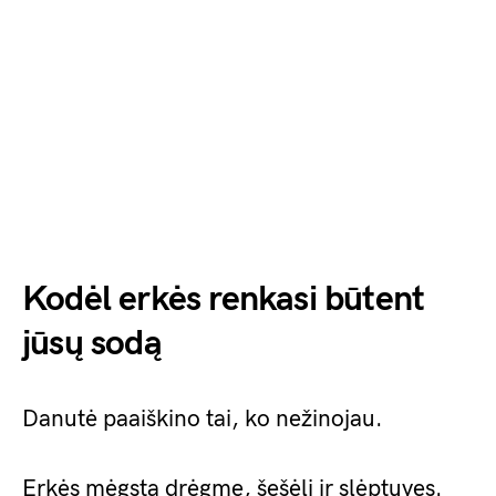
Kodėl erkės renkasi būtent
jūsų sodą
Danutė paaiškino tai, ko nežinojau.
Erkės mėgsta drėgmę, šešėlį ir slėptuves.