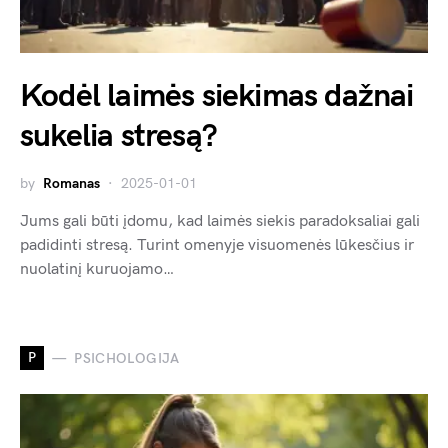
Kodėl laimės siekimas dažnai
sukelia stresą?
by
Romanas
2025-01-01
Jums gali būti įdomu, kad laimės siekis paradoksaliai gali
padidinti stresą. Turint omenyje visuomenės lūkesčius ir
nuolatinį kuruojamo…
P
PSICHOLOGIJA