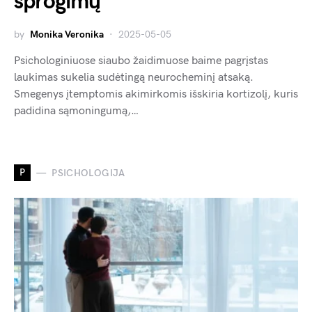
sprogimų
by
Monika Veronika
2025-05-05
Psichologiniuose siaubo žaidimuose baime pagrįstas
laukimas sukelia sudėtingą neurocheminį atsaką.
Smegenys įtemptomis akimirkomis išskiria kortizolį, kuris
padidina sąmoningumą,…
P
PSICHOLOGIJA