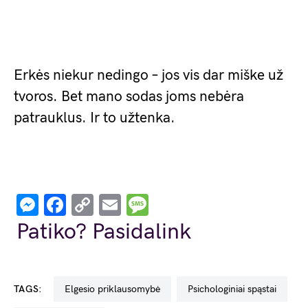
Erkės niekur nedingo – jos vis dar miške už
tvoros. Bet mano sodas joms nebėra
patrauklus. Ir to užtenka.
Messenger
Facebook
Copy
Email
Message
Link
Patiko? Pasidalink
TAGS:
elgesio priklausomybė
psichologiniai spąstai