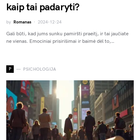
kaip tai padaryti?
by
Romanas
2024-12-24
Gali būti, kad jums sunku pamiršti praeitį, ir tai jaučiate
ne vienas. Emociniai prisirišimai ir baimė dėl to,…
P
PSICHOLOGIJA