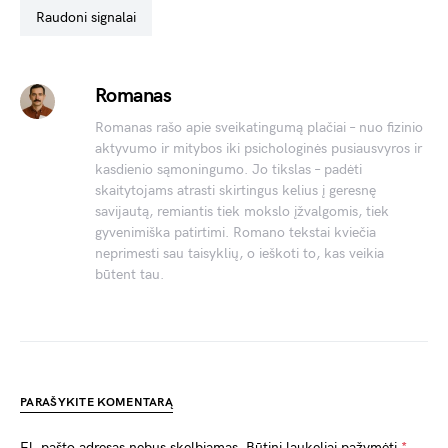
raudoni signalai
Romanas
Romanas rašo apie sveikatingumą plačiai – nuo fizinio
aktyvumo ir mitybos iki psichologinės pusiausvyros ir
kasdienio sąmoningumo. Jo tikslas – padėti
skaitytojams atrasti skirtingus kelius į geresnę
savijautą, remiantis tiek mokslo įžvalgomis, tiek
gyvenimiška patirtimi. Romano tekstai kviečia
neprimesti sau taisyklių, o ieškoti to, kas veikia
būtent tau.
PARAŠYKITE KOMENTARĄ
El. pašto adresas nebus skelbiamas.
Būtini laukeliai pažymėti
*