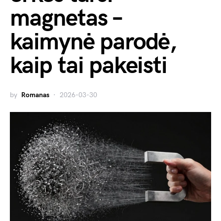
magnetas –
kaimynė parodė,
kaip tai pakeisti
by
Romanas
2026-03-30