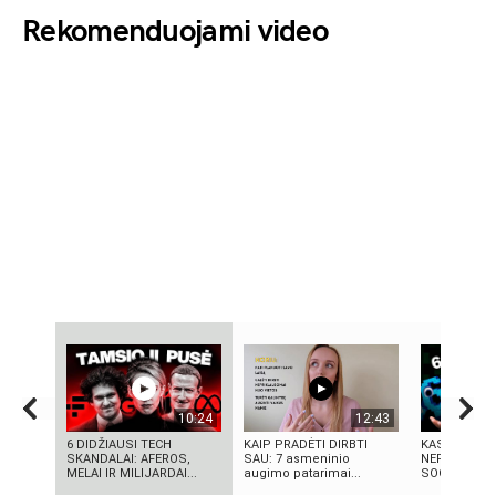
Rekomenduojami video
10:24
12:43
6 DIDŽIAUSI TECH
KAIP PRADĖTI DIRBTI
KAS TAS „SI
SKANDALAI: AFEROS,
SAU: 7 asmeninio
NEPAAIŠKI
MELAI IR MILIJARDAI...
augimo patarimai...
SOCIALINIS