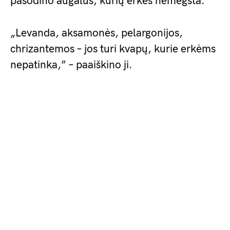
pasodino augalus, kurių erkės nemėgsta.
„Levanda, aksamonės, pelargonijos,
chrizantemos – jos turi kvapų, kurie erkėms
nepatinka,” – paaiškino ji.