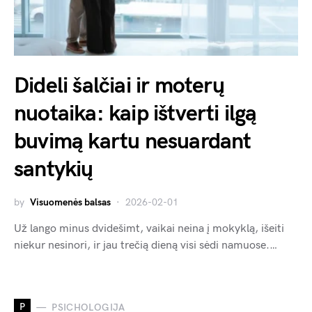
Dideli šalčiai ir moterų
nuotaika: kaip ištverti ilgą
buvimą kartu nesuardant
santykių
by
Visuomenės balsas
2026-02-01
Už lango minus dvidešimt, vaikai neina į mokyklą, išeiti
niekur nesinori, ir jau trečią dieną visi sėdi namuose.…
P
PSICHOLOGIJA