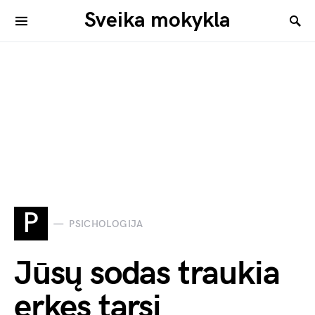
Sveika mokykla
P
PSICHOLOGIJA
Jūsų sodas traukia
erkes tarsi