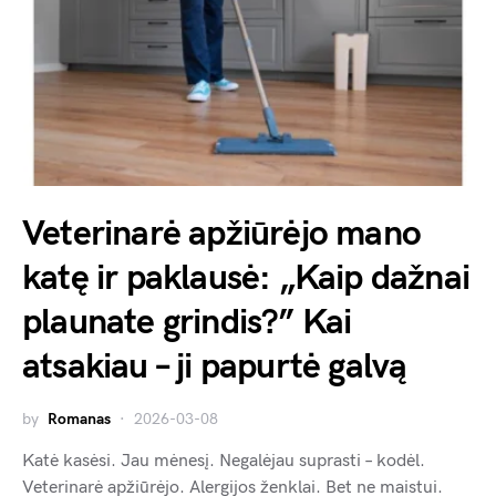
Veterinarė apžiūrėjo mano
katę ir paklausė: „Kaip dažnai
plaunate grindis?” Kai
atsakiau – ji papurtė galvą
by
Romanas
2026-03-08
Katė kasėsi. Jau mėnesį. Negalėjau suprasti – kodėl.
Veterinarė apžiūrėjo. Alergijos ženklai. Bet ne maistui.