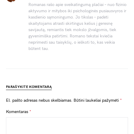
Romanas rašo apie sveikatingumą plačiai – nuo fizinio
aktyvumo ir mitybos iki psichologinės pusiausvyros ir
kasdienio sąmoningumo. Jo tikslas – padėti
skaitytojams atrasti skirtingus kelius į geresnę
savijautą, remiantis tiek mokslo įžvalgomis, tiek
gyvenimiška patirtimi. Romano tekstai kviečia
neprimesti sau taisyklių, o ieškoti to, kas veikia
būtent tau.
PARAŠYKITE KOMENTARĄ
El. pašto adresas nebus skelbiamas.
Būtini laukeliai pažymėti
*
Komentaras
*