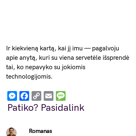
Ir kiekvieną kartą, kai jį imu — pagalvoju
apie anytą, kuri su viena servetėle išsprendė
tai, ko nepavyko su jokiomis
technologijomis.
Messenger
Facebook
Copy
Email
Message
Link
Patiko? Pasidalink
Romanas