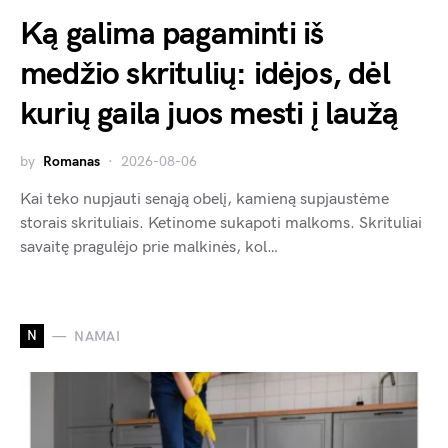
Ką galima pagaminti iš
medžio skritulių: idėjos, dėl
kurių gaila juos mesti į laužą
by
Romanas
2026-08-06
Kai teko nupjauti senąją obelį, kamieną supjaustėme
storais skrituliais. Ketinome sukapoti malkoms. Skrituliai
savaitę pragulėjo prie malkinės, kol…
N
NAMAI