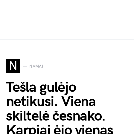
N
NAMAI
Tešla gulėjo
netikusi. Viena
skiltelė česnako.
Karpiai ėjo vienas