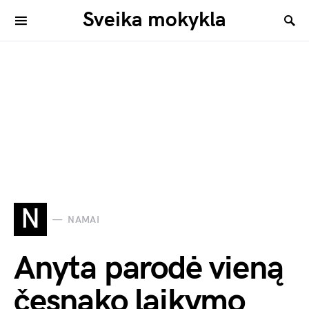
Sveika mokykla
N
NAMAI
Anyta parodė vieną
česnako laikymo