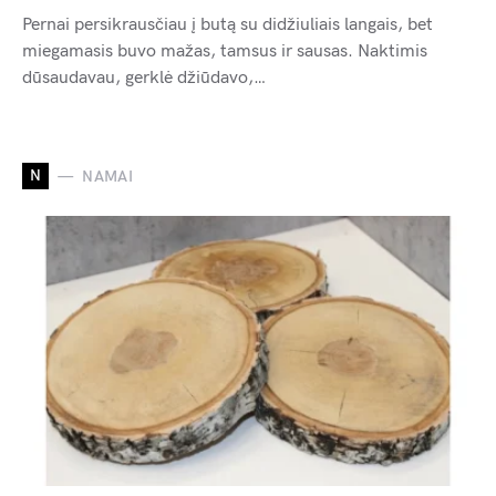
Pernai persikrausčiau į butą su didžiuliais langais, bet
miegamasis buvo mažas, tamsus ir sausas. Naktimis
dūsaudavau, gerklė džiūdavo,…
N
NAMAI