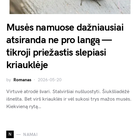
Musės namuose dažniausiai
atsiranda ne pro langą —
tikroji priežastis slepiasi
kriauklėje
by
Romanas
2026-05-20
Virtuvė atrodė švari. Stalviršiai nušluostyti. Šiukšliadėžė
išnešta. Bet virš kriauklės ir vėl sukosi trys mažos musės.
Kiekvieną rytą…
N
NAMAI