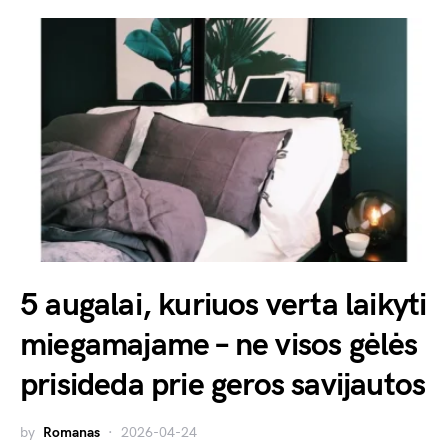
5 augalai, kuriuos verta laikyti
miegamajame – ne visos gėlės
prisideda prie geros savijautos
by
Romanas
2026-04-24