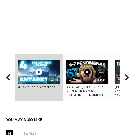
04:58
08:01
4 Faktai apie Antarktidą
KAS TAS „SIX-SEVEN“?
„Bręstantis b
NEPAAIŠKINAMAS
kriminalinis 
SOCIALINIS FENOMENAS
pakeitęs telev
YOU MAY ALSO LIKE
N
NAMAI