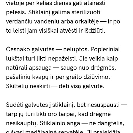
vietoje per kelias dienas gali atsirasti
pelėsis. Stiklainį galima sterilizuoti
verdančiu vandeniu arba orkaitėje — ir po
to leisti jam visiškai atvėsti ir išdžiūti.
Česnako galvutės — neluptos. Popieriniai
lukštai turi likti nepažeisti. Jie veikia kaip
natūrali apsauga — saugo nuo drėgmės,
pašalinių kvapų ir per greito džiūvimo.
Skiltelių neskirti — dėti visą galvutę.
Sudėti galvutes į stiklainį, bet nesuspausti —
tarp jų turi likti oro tarpai, kad drėgmė
nesikauptų. Stiklainio anga — ne dangtelis,
o švari medžiaginė servetėle. Ji praleidžia