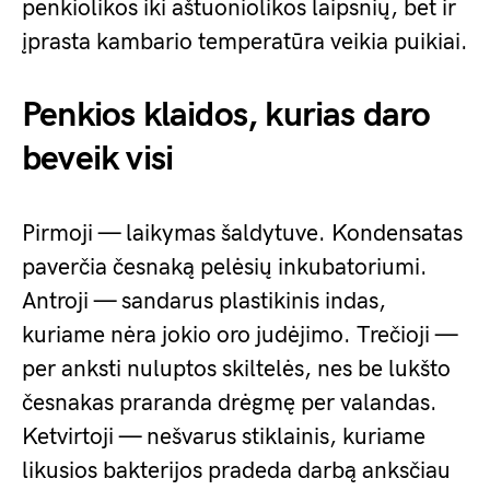
penkiolikos iki aštuoniolikos laipsnių, bet ir
įprasta kambario temperatūra veikia puikiai.
Penkios klaidos, kurias daro
beveik visi
Pirmoji — laikymas šaldytuve. Kondensatas
paverčia česnaką pelėsių inkubatoriumi.
Antroji — sandarus plastikinis indas,
kuriame nėra jokio oro judėjimo. Trečioji —
per anksti nuluptos skiltelės, nes be lukšto
česnakas praranda drėgmę per valandas.
Ketvirtoji — nešvarus stiklainis, kuriame
likusios bakterijos pradeda darbą anksčiau