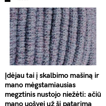
Įdėjau tai į skalbimo mašiną ir
mano mėgstamiausias
megztinis nustojo niežėti: ačiū
mano uošvei už šį patarimą