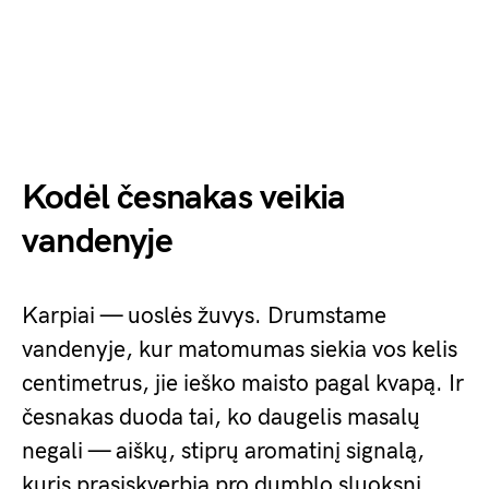
Kodėl česnakas veikia
vandenyje
Karpiai — uoslės žuvys. Drumstame
vandenyje, kur matomumas siekia vos kelis
centimetrus, jie ieško maisto pagal kvapą. Ir
česnakas duoda tai, ko daugelis masalų
negali — aiškų, stiprų aromatinį signalą,
kuris prasiskverbia pro dumblo sluoksnį.