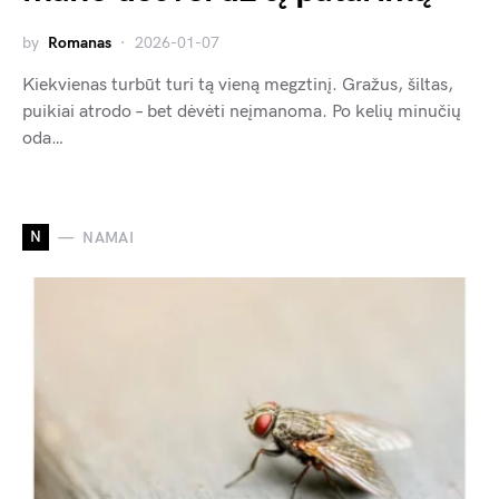
by
Romanas
2026-01-07
Kiekvienas turbūt turi tą vieną megztinį. Gražus, šiltas,
puikiai atrodo – bet dėvėti neįmanoma. Po kelių minučių
oda…
N
NAMAI