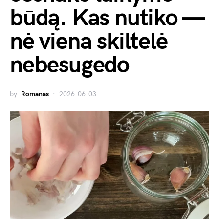
būdą. Kas nutiko —
nė viena skiltelė
nebesugedo
by
Romanas
2026-06-03