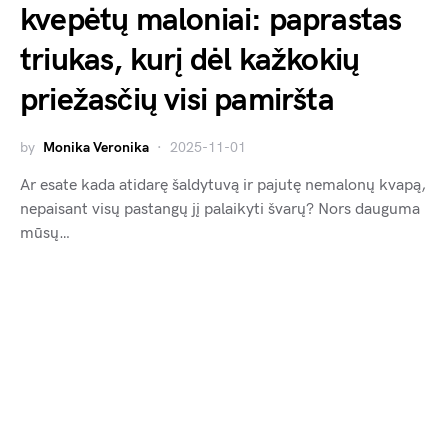
kvepėtų maloniai: paprastas
triukas, kurį dėl kažkokių
priežasčių visi pamiršta
by
Monika Veronika
2025-11-01
Ar esate kada atidarę šaldytuvą ir pajutę nemalonų kvapą,
nepaisant visų pastangų jį palaikyti švarų? Nors dauguma
mūsų…