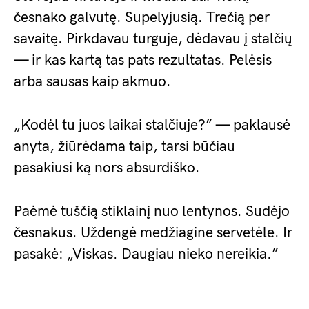
česnako galvutę. Supelyjusią. Trečią per
savaitę. Pirkdavau turguje, dėdavau į stalčių
— ir kas kartą tas pats rezultatas. Pelėsis
arba sausas kaip akmuo.
„Kodėl tu juos laikai stalčiuje?” — paklausė
anyta, žiūrėdama taip, tarsi būčiau
pasakiusi ką nors absurdiško.
Paėmė tuščią stiklainį nuo lentynos. Sudėjo
česnakus. Uždengė medžiagine servetėle. Ir
pasakė: „Viskas. Daugiau nieko nereikia.”