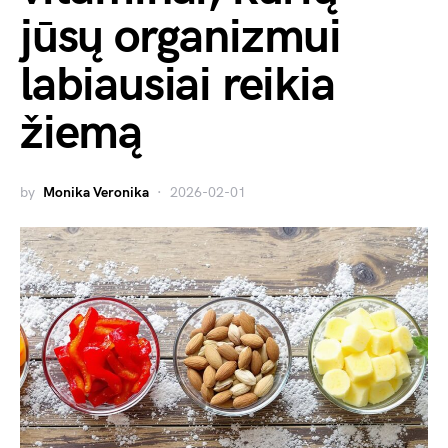
jūsų organizmui
labiausiai reikia
žiemą
by
Monika Veronika
2026-02-01