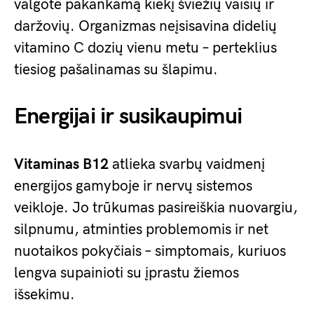
valgote pakankamą kiekį šviežių vaisių ir
daržovių. Organizmas neįsisavina didelių
vitamino C dozių vienu metu – perteklius
tiesiog pašalinamas su šlapimu.
Energijai ir susikaupimui
Vitaminas B12
atlieka svarbų vaidmenį
energijos gamyboje ir nervų sistemos
veikloje. Jo trūkumas pasireiškia nuovargiu,
silpnumu, atminties problemomis ir net
nuotaikos pokyčiais – simptomais, kuriuos
lengva supainioti su įprastu žiemos
išsekimu.