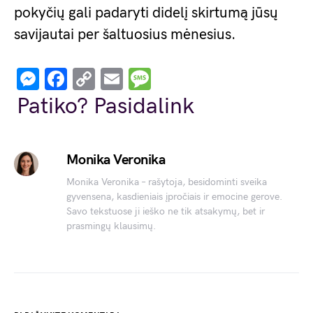
pokyčių gali padaryti didelį skirtumą jūsų
savijautai per šaltuosius mėnesius.
Messenger
Facebook
Copy
Email
Message
Link
Patiko? Pasidalink
Monika Veronika
Monika Veronika – rašytoja, besidominti sveika
gyvensena, kasdieniais įpročiais ir emocine gerove.
Savo tekstuose ji ieško ne tik atsakymų, bet ir
prasmingų klausimų.