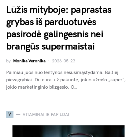
Lūžis mityboje: paprastas
grybas iš parduotuvės
pasirodė galingesnis nei
brangūs supermaistai
by
Monika Veronika
2026-05-23
Paimiau juos nuo lentynos nesusimąstydama. Baltieji
pievagrybiai. Du eurai už pakuotę, jokio užrašo „super”,
jokio marketinginio blizgesio. O…
V
VITAMINAI IR PAPILDAI