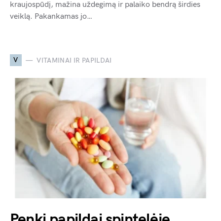
kraujospūdį, mažina uždegimą ir palaiko bendrą širdies
veiklą. Pakankamas jo…
V
VITAMINAI IR PAPILDAI
Penki papildai spintelėje.