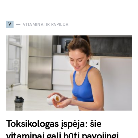
V
VITAMINAI IR PAPILDAI
Toksikologas įspėja: šie
vitaminai gali būti pavojingi