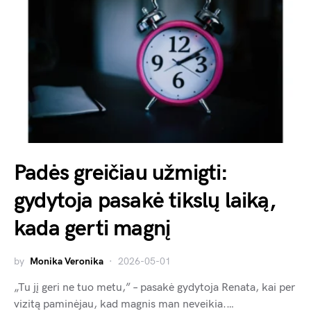
Padės greičiau užmigti:
gydytoja pasakė tikslų laiką,
kada gerti magnį
by
Monika Veronika
2026-05-01
„Tu jį geri ne tuo metu,” – pasakė gydytoja Renata, kai per
vizitą paminėjau, kad magnis man neveikia.…