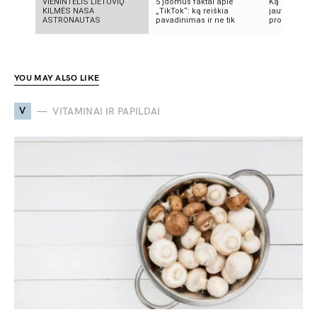
VIENINTELIS LIETUVIŲ
5 įdomūs faktai apie
Ką reikia žin
KILMĖS NASA
„TikTok“: ką reiškia
jautrią odą?
ASTRONAUTAS
pavadinimas ir ne tik
produktai, n
YOU MAY ALSO LIKE
V
VITAMINAI IR PAPILDAI