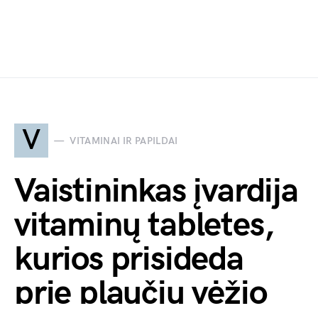
V
VITAMINAI IR PAPILDAI
Vaistininkas įvardija
vitaminų tabletes,
kurios prisideda
prie plaučių vėžio