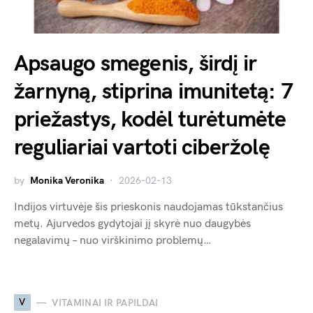
Apsaugo smegenis, širdį ir
žarnyną, stiprina imunitetą: 7
priežastys, kodėl turėtumėte
reguliariai vartoti ciberžolę
by
Monika Veronika
2026-02-13
Indijos virtuvėje šis prieskonis naudojamas tūkstančius
metų. Ajurvedos gydytojai jį skyrė nuo daugybės
negalavimų – nuo virškinimo problemų…
V
VITAMINAI IR PAPILDAI