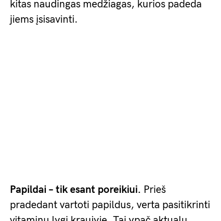
kitas naudingas medžiagas, kurios padeda
jiems įsisavinti.
Papildai – tik esant poreikiui.
Prieš
pradedant vartoti papildus, verta pasitikrinti
vitaminų lygį kraujyje. Tai ypač aktualu