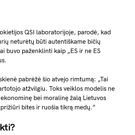
Vokietijos QSI laboratorijoje, parodė, kad
urių neturėtų būti autentiškame bičių
i buvo paženklinti kaip „ES ir ne ES
us.
ienė pabrėžė šio atvejo rimtumą: „Tai
artotojo atžvilgiu. Toks veiklos modelis ne
ro ekonominę bei moralinę žalą Lietuvos
rižiūri bites ir ruošia tikrą medų.”
kti?