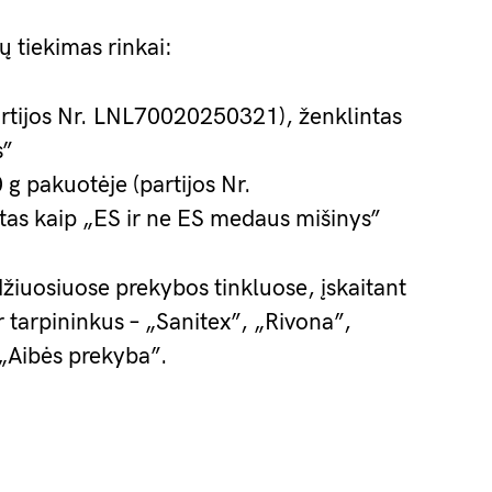
ų tiekimas rinkai:
rtijos Nr. LNL70020250321), ženklintas
s”
g pakuotėje (partijos Nr.
as kaip „ES ir ne ES medaus mišinys”
žiuosiuose prekybos tinkluose, įskaitant
 tarpininkus – „Sanitex”, „Rivona”,
„Aibės prekyba”.