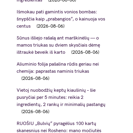
ingredientas
2026-08-06
Išmokau pati gamintis vonios bombas:
šnypščia kaip „prabangios”, o kainuoja vos
centus
2026-08-06
Sūnus išliejo rašalą ant marškinėlių — o
mamos triukas su dviem skysčiais dėmę
ištraukė beveik iš karto
2026-08-06
Aliuminio folija pašalina rūdis geriau nei
chemija: paprastas naminis triukas
2026-08-06
Vietoj nuobodžių keptų kiaušinių – šie
pusryčiai per 5 minutes: reikia 2
ingredientų, 2 rankų ir minimalių pastangų
2026-08-06
RUOŠIU „Bulvių” pyragėlius 100 kartų
skanesnius nei Rosheno: mano močiutės