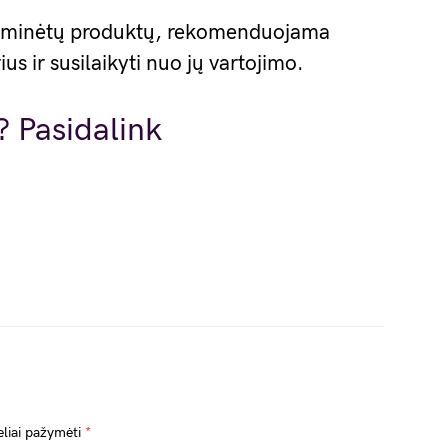
yti minėtų produktų, rekomenduojama
us ir susilaikyti nuo jų vartojimo.
ge
? Pasidalink
eliai pažymėti
*