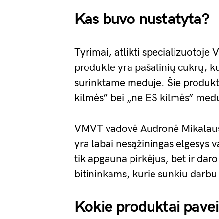
Kas buvo nustatyta?
Tyrimai, atlikti specializuotoje 
produkte yra pašalinių cukrų, k
surinktame meduje. Šie produkta
kilmės” bei „ne ES kilmės” med
VMVT vadovė Audronė Mikalausk
yra labai nesąžiningas elgesys v
tik apgauna pirkėjus, bet ir da
bitininkams, kurie sunkiu darbu p
Kokie produktai pavei