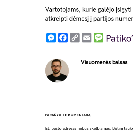
Vartotojams, kurie galėjo įsig
atkreipti dėmesį į partijos numeri
Messenger
Facebook
Copy
Email
Messa
Patiko
Link
Visuomenės balsas
PARAŠYKITE KOMENTARĄ
El. pašto adresas nebus skelbiamas.
Būtini lauk