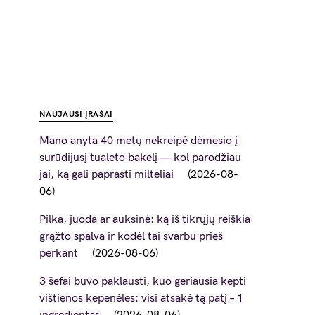
NAUJAUSI ĮRAŠAI
Mano anyta 40 metų nekreipė dėmesio į
surūdijusį tualeto bakelį — kol parodžiau
jai, ką gali paprasti milteliai
2026-08-
06
Pilka, juoda ar auksinė: ką iš tikrųjų reiškia
grąžto spalva ir kodėl tai svarbu prieš
perkant
2026-08-06
3 šefai buvo paklausti, kuo geriausia kepti
vištienos kepenėles: visi atsakė tą patį – 1