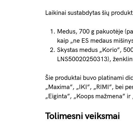
Laikinai sustabdytas šių produkt
Medus, 700 g pakuotėje (pa
kaip „ne ES medaus mišiny
Skystas medus „Korio”, 500 
LNS50020250313), ženklint
Šie produktai buvo platinami did
„Maxima”, „IKI”, „RIMI”, bei per
„Eiginta”, „Koops mažmena” ir 
Tolimesni veiksmai