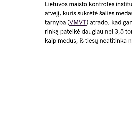
Lietuvos maisto kontrolės instit
atvejį, kuris sukrėtė šalies meda
tarnyba (
VMVT
) atrado, kad ga
rinką pateikė daugiau nei 3,5 t
kaip medus, iš tiesų neatitinka