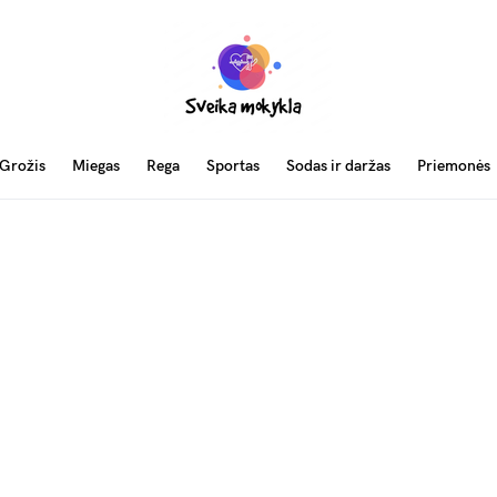
Grožis
Miegas
Rega
Sportas
Sodas ir daržas
Priemonės