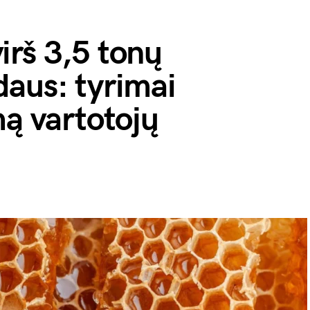
irš 3,5 tonų
daus: tyrimai
mą vartotojų