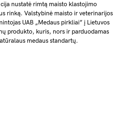
ucija nustatė rimtą maisto klastojimo
us rinką. Valstybinė maisto ir veterinarijos
mintojas UAB „Medaus pirkliai” į Lietuvos
onų produkto, kuris, nors ir parduodamas
 natūralaus medaus standartų.