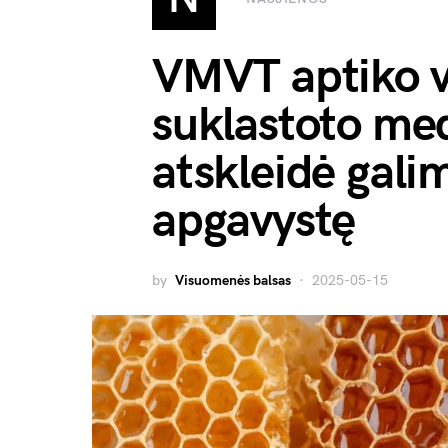
VMVT aptiko v
suklastoto me
atskleidė gali
apgavystę
by
Visuomenės balsas
2025-05-15