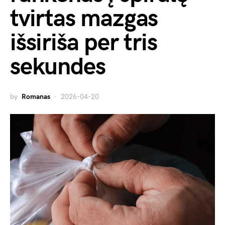
tvirtas mazgas
išsiriša per tris
sekundes
by
Romanas
2026-04-20