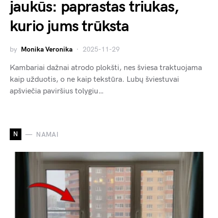
jaukūs: paprastas triukas,
kurio jums trūksta
by
Monika Veronika
2025-11-29
Kambariai dažnai atrodo plokšti, nes šviesa traktuojama
kaip užduotis, o ne kaip tekstūra. Lubų šviestuvai
apšviečia paviršius tolygiu…
N
NAMAI