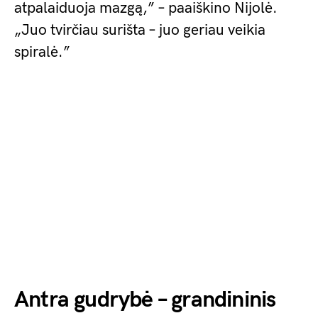
atpalaiduoja mazgą,” – paaiškino Nijolė.
„Juo tvirčiau surišta – juo geriau veikia
spiralė.”
Antra gudrybė – grandininis