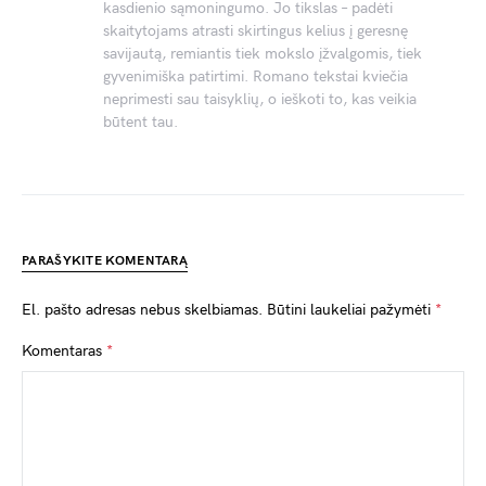
kasdienio sąmoningumo. Jo tikslas – padėti
skaitytojams atrasti skirtingus kelius į geresnę
savijautą, remiantis tiek mokslo įžvalgomis, tiek
gyvenimiška patirtimi. Romano tekstai kviečia
neprimesti sau taisyklių, o ieškoti to, kas veikia
būtent tau.
PARAŠYKITE KOMENTARĄ
El. pašto adresas nebus skelbiamas.
Būtini laukeliai pažymėti
*
Komentaras
*