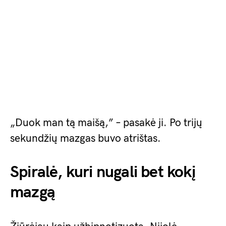
„Duok man tą maišą,” – pasakė ji. Po trijų
sekundžių mazgas buvo atrištas.
Spiralė, kuri nugali bet kokį
mazgą