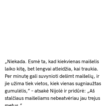
„Niekada. Esmė ta, kad kiekvienas maišelis
laiko kitą, bet lengvai atleidžia, kai traukia.
Per minutę gali suvynioti dešimt maišelių, ir
jie užima tiek vietos, kiek vienas sugniaužtas
gumulėlis,” – atsakė Nijolė ir pridūrė: „Aš
stalčiaus maišeliams nebeatvėriau jau trejus
metus.”