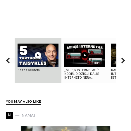
11:22
08:11
Bezos secrets LT
„MIRĘS INTERNETAS“:
KAS SUKŪRĖ
KODĖL DIDŽIOJI DALIS
INTELEKTĄ?
INTERNETO NĖRA...
ISTORIJA IR 
YOU MAY ALSO LIKE
N
NAMAI