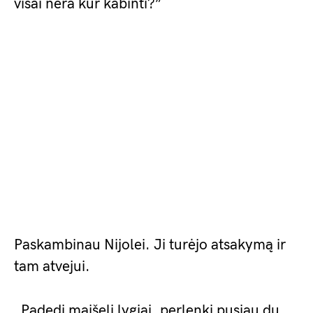
visai nėra kur kabinti?”
Paskambinau Nijolei. Ji turėjo atsakymą ir
tam atvejui.
„Padedi maišelį lygiai, perlenki pusiau du