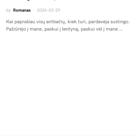
by
Romanas
2026-03-29
Kai paprašiau visų antbačių, kiek turi, pardavėja sustingo.
Pažiūrėjo į mane, paskui į lentyną, paskui vėl į mane.…