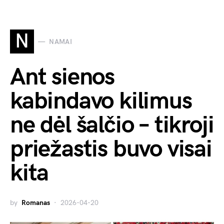
N
NAMAI
Ant sienos
kabindavo kilimus
ne dėl šalčio – tikroji
priežastis buvo visai
kita
by
Romanas
2026-04-20