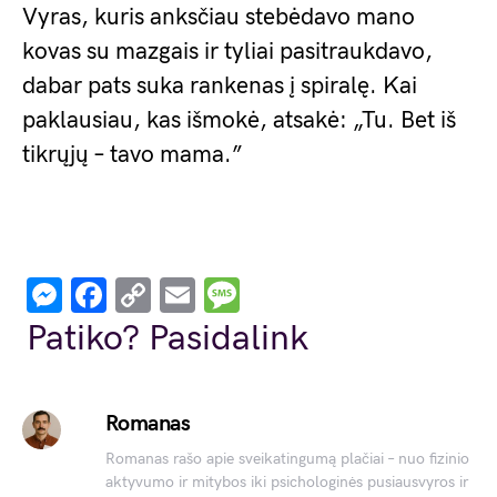
Vyras, kuris anksčiau stebėdavo mano
kovas su mazgais ir tyliai pasitraukdavo,
dabar pats suka rankenas į spiralę. Kai
paklausiau, kas išmokė, atsakė: „Tu. Bet iš
tikrųjų – tavo mama.”
Messenger
Facebook
Copy
Email
Message
Link
Patiko? Pasidalink
Romanas
Romanas rašo apie sveikatingumą plačiai – nuo fizinio
aktyvumo ir mitybos iki psichologinės pusiausvyros ir