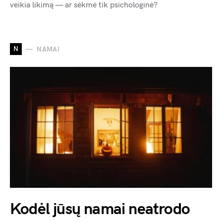
veikia likimą — ar sėkmė tik psichologinė?
N
NAMAI
Kodėl jūsų namai neatrodo