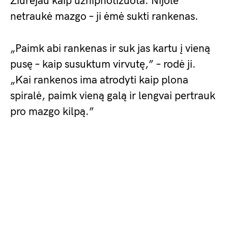
Žiūrėjau kaip užhipnotizuota. Nijolė
netraukė mazgo – ji ėmė sukti rankenas.
„Paimk abi rankenas ir suk jas kartu į vieną
pusę – kaip susuktum virvutę,” – rodė ji.
„Kai rankenos ima atrodyti kaip plona
spiralė, paimk vieną galą ir lengvai pertrauk
pro mazgo kilpą.”