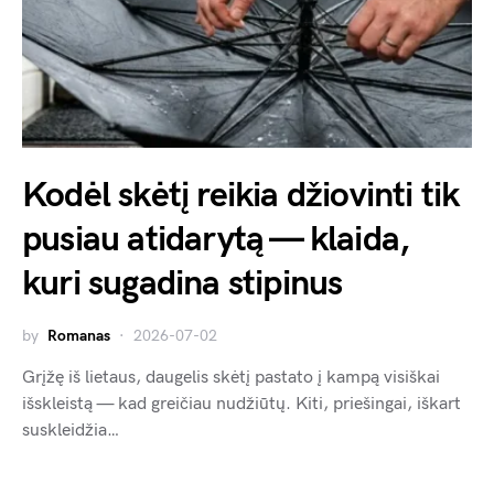
Kodėl skėtį reikia džiovinti tik
pusiau atidarytą — klaida,
kuri sugadina stipinus
by
Romanas
2026-07-02
Grįžę iš lietaus, daugelis skėtį pastato į kampą visiškai
išskleistą — kad greičiau nudžiūtų. Kiti, priešingai, iškart
suskleidžia…