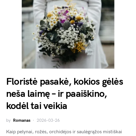
Floristė pasakė, kokios gėlės
neša laimę – ir paaiškino,
kodėl tai veikia
by
Romanas
2026-03-26
Kaip pelynai, rožės, orchidėjos ir saulėgrąžos mistiškai