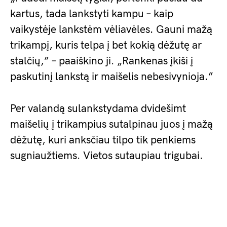
kartus, tada lankstyti kampu – kaip
vaikystėje lankstėm vėliavėles. Gauni mažą
trikampį, kuris telpa į bet kokią dėžutę ar
stalčių,” – paaiškino ji. „Rankenas įkiši į
paskutinį lankstą ir maišelis nebesivynioja.”
Per valandą sulankstydama dvidešimt
maišelių į trikampius sutalpinau juos į mažą
dėžutę, kuri anksčiau tilpo tik penkiems
sugniaužtiems. Vietos sutaupiau trigubai.