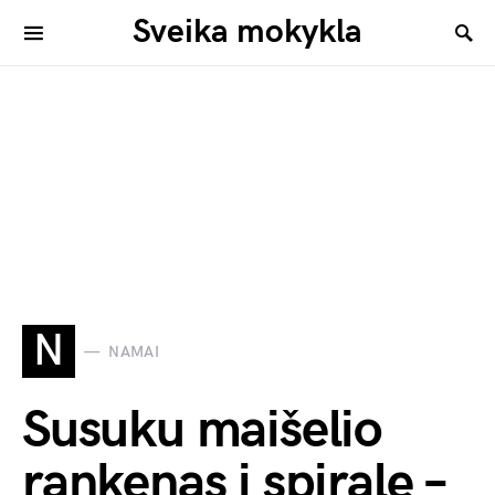
Sveika mokykla
N
NAMAI
Susuku maišelio
rankenas į spiralę –