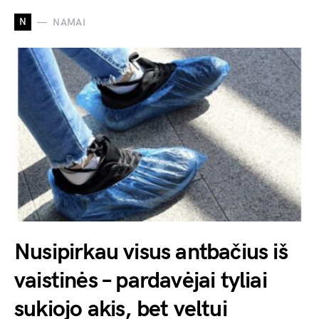
N
NAMAI
Nusipirkau visus antbačius iš
vaistinės – pardavėjai tyliai
sukiojo akis, bet veltui