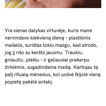
Yra vienas dalykas virtuvėje, kuris mane
nervindavo kiekvieną dieną – plastikinis
maišelis, surištas tokiu mazgu, kad atrodo,
jog jį rišo su keršto jausmu. Traukiu,
gniaužiu, plėšiu – ir galiausiai prakerpu
žirklėmis, sugadindama maišą. Kartojau tą
patį ritualą mėnesius, kol uošvė Nijolė vieną
popietę pakėlė antakį.