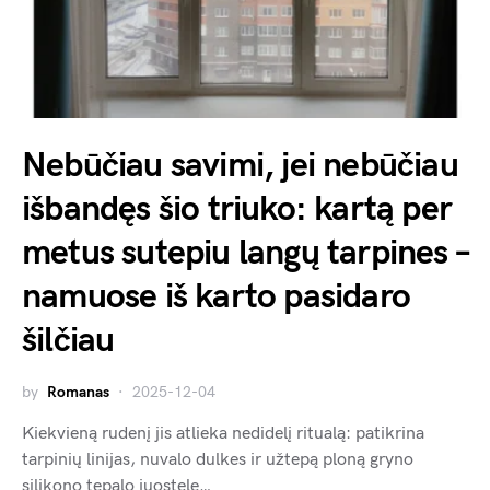
Nebūčiau savimi, jei nebūčiau
išbandęs šio triuko: kartą per
metus sutepiu langų tarpines –
namuose iš karto pasidaro
šilčiau
by
Romanas
2025-12-04
Kiekvieną rudenį jis atlieka nedidelį ritualą: patikrina
tarpinių linijas, nuvalo dulkes ir užtepą ploną gryno
silikono tepalo juostelę…