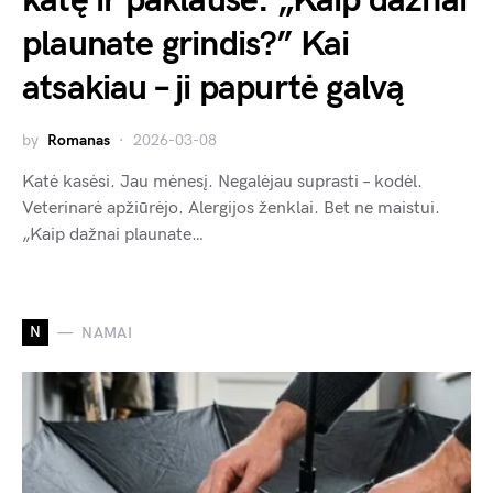
katę ir paklausė: „Kaip dažnai
plaunate grindis?” Kai
atsakiau – ji papurtė galvą
by
Romanas
2026-03-08
Katė kasėsi. Jau mėnesį. Negalėjau suprasti – kodėl.
Veterinarė apžiūrėjo. Alergijos ženklai. Bet ne maistui.
„Kaip dažnai plaunate…
N
NAMAI