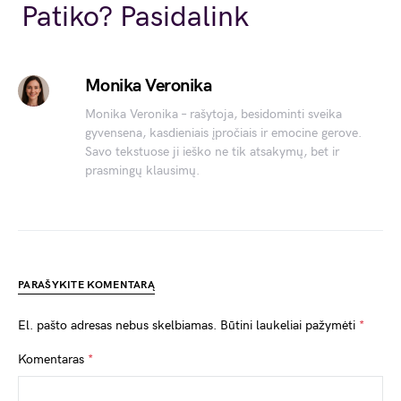
Link
Patiko? Pasidalink
Monika Veronika
Monika Veronika – rašytoja, besidominti sveika
gyvensena, kasdieniais įpročiais ir emocine gerove.
Savo tekstuose ji ieško ne tik atsakymų, bet ir
prasmingų klausimų.
PARAŠYKITE KOMENTARĄ
El. pašto adresas nebus skelbiamas.
Būtini laukeliai pažymėti
*
Komentaras
*