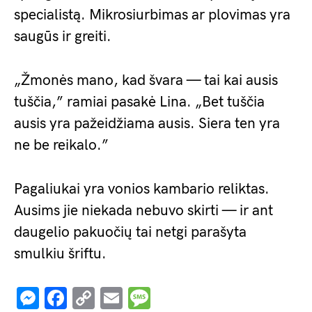
specialistą. Mikrosiurbimas ar plovimas yra
saugūs ir greiti.
„Žmonės mano, kad švara — tai kai ausis
tuščia,” ramiai pasakė Lina. „Bet tuščia
ausis yra pažeidžiama ausis. Siera ten yra
ne be reikalo.”
Pagaliukai yra vonios kambario reliktas.
Ausims jie niekada nebuvo skirti — ir ant
daugelio pakuočių tai netgi parašyta
smulkiu šriftu.
Messenger
Facebook
Copy
Email
Message