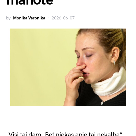
manote
by
Monika Veronika
2026-06-07
„Visi tai daro. Bet niekas apie tai nekalba”