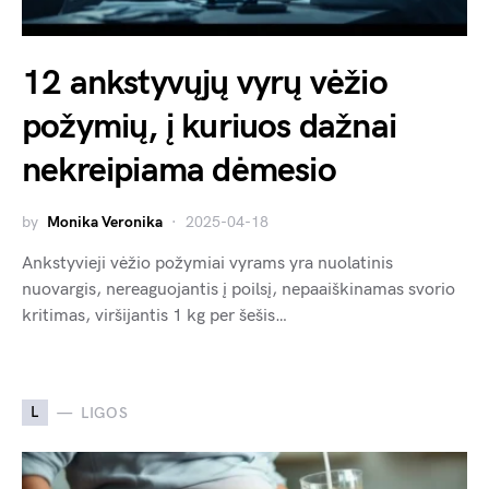
12 ankstyvųjų vyrų vėžio
požymių, į kuriuos dažnai
nekreipiama dėmesio
by
Monika Veronika
2025-04-18
Ankstyvieji vėžio požymiai vyrams yra nuolatinis
nuovargis, nereaguojantis į poilsį, nepaaiškinamas svorio
kritimas, viršijantis 1 kg per šešis…
L
LIGOS