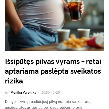
Išsipūtęs pilvas vyrams – retai
aptariama paslėpta sveikatos
rizika
by
Monika Veronika
2025-12-25
Daugelis vyrų į padidėjusį pilvą numoja ranka – esą
amžius, alus ar tiesiog per daug sėdėjimo prie