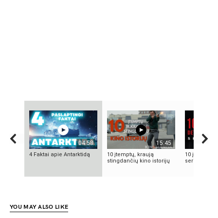
04:58
15:45
4 Faktai apie Antarktidą
10 įtemptų, kraują
10 įsimintinų
stingdančių kino istorijų
serialų
YOU MAY ALSO LIKE