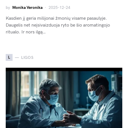
by
Monika Veronika
2025-12-24
Kasdien jį geria milijonai žmonių visame pasaulyje.
Daugelis net neįsivaizduoja ryto be šio aromatingojo
ritualo. Ir nors ilgą…
L
LIGOS