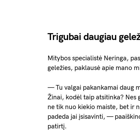
Trigubai daugiau gelež
Mitybos specialistė Neringa, pa
geležies, paklausė apie mano mi
— Tu valgai pakankamai daug mės
Žinai, kodėl taip atsitinka? Nes
ne tik nuo kiekio maiste, bet ir
padeda jai įsisavinti, — paaiškin
patirtį.