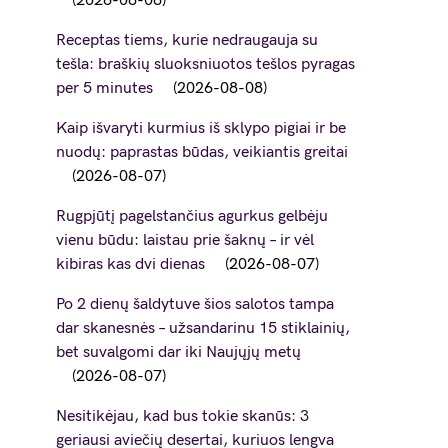
2026-08-08
Receptas tiems, kurie nedraugauja su
tešla: braškių sluoksniuotos tešlos pyragas
per 5 minutes
2026-08-08
Kaip išvaryti kurmius iš sklypo pigiai ir be
nuodų: paprastas būdas, veikiantis greitai
2026-08-07
Rugpjūtį pagelstančius agurkus gelbėju
vienu būdu: laistau prie šaknų – ir vėl
kibiras kas dvi dienas
2026-08-07
Po 2 dienų šaldytuve šios salotos tampa
dar skanesnės – užsandarinu 15 stiklainių,
bet suvalgomi dar iki Naujųjų metų
2026-08-07
Nesitikėjau, kad bus tokie skanūs: 3
geriausi aviečių desertai, kuriuos lengva