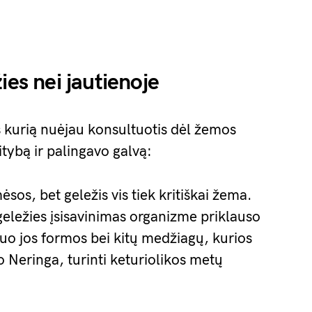
ies nei jautienoje
s kurią nuėjau konsultuotis dėl žemos
tybą ir palingavo galvą:
os, bet geležis vis tiek kritiškai žema.
 geležies įsisavinimas organizme priklauso
 nuo jos formos bei kitų medžiagų, kurios
o Neringa, turinti keturiolikos metų