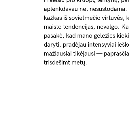
Praeisiu pro kruopų lentyną, pai
aplenkdavau net nesustodama. G
kažkas iš sovietmečio virtuvės, 
maisto tendencijas, nevalgo. Kai
pasakė, kad mano geležies kiekis
daryti, pradėjau intensyviai iešk
mažiausiai tikėjausi — paprasčia
trisdešimt metų.