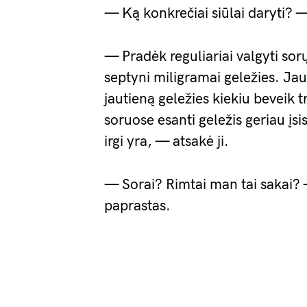
— Ką konkrečiai siūlai daryti? 
— Pradėk reguliariai valgyti so
septyni miligramai geležies. Jau
jautieną geležies kiekiu beveik 
soruose esanti geležis geriau įs
irgi yra, — atsakė ji.
— Sorai? Rimtai man tai sakai? 
paprastas.