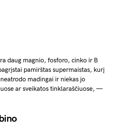
yra daug magnio, fosforo, cinko ir B
epagrįstai pamirštas supermaistas, kurį
 neatrodo madingai ir niekas jo
luose ar sveikatos tinklaraščiuose, —
bino