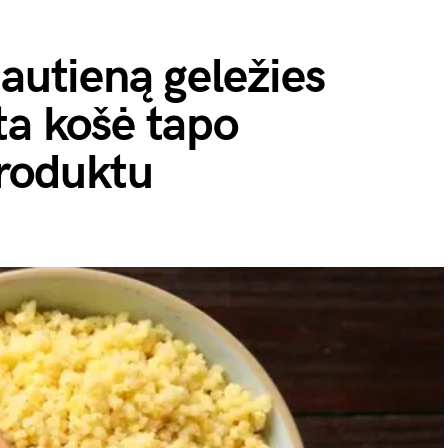
jautieną geležies
ta košė tapo
roduktu