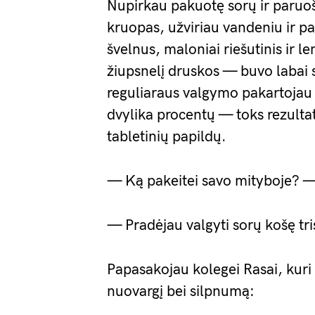
Nupirkau pakuotę sorų ir paruo
kruopas, užviriau vandeniu ir p
švelnus, maloniai riešutinis ir l
žiupsnelį druskos — buvo labai 
reguliaraus valgymo pakartojau 
dvylika procentų — toks rezulta
tabletinių papildų.
— Ką pakeitei savo mityboje? —
— Pradėjau valgyti sorų košę tri
Papasakojau kolegei Rasai, kuri i
nuovargį bei silpnumą: