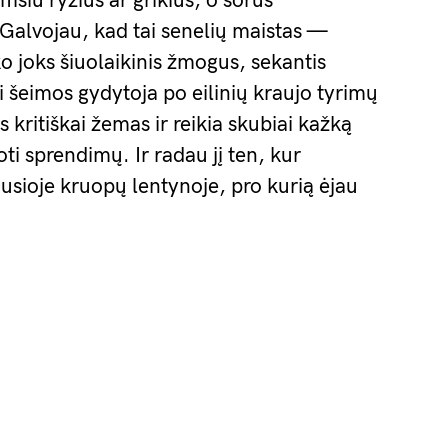
msiu ryžius ar grikius, o sorus
alvojau, kad tai senelių maistas —
ko joks šiuolaikinis žmogus, sekantis
 šeimos gydytoja po eilinių kraujo tyrimų
 kritiškai žemas ir reikia skubiai kažką
oti sprendimų. Ir radau jį ten, kur
usioje kruopų lentynoje, pro kurią ėjau