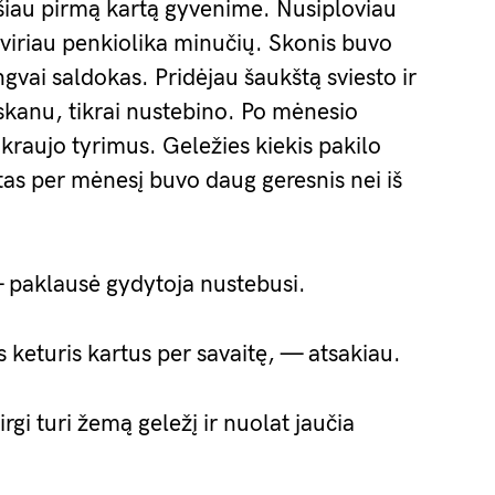
šiau pirmą kartą gyvenime. Nusiploviau
aviriau penkiolika minučių. Skonis buvo
engvai saldokas. Pridėjau šaukštą sviesto ir
skanu, tikrai nustebino. Po mėnesio
kraujo tyrimus. Geležies kiekis pakilo
tas per mėnesį buvo daug geresnis nei iš
 paklausė gydytoja nustebusi.
s keturis kartus per savaitę, — atsakiau.
rgi turi žemą geležį ir nuolat jaučia