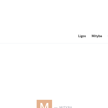
Ligos
Mityba
M
MITYBA