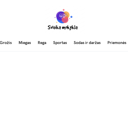
Grožis
Miegas
Rega
Sportas
Sodas ir daržas
Priemonės