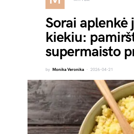
Sorai aplenkė 
kiekiu: pamirš
supermaisto p
by
Monika Veronika
2026-04-21