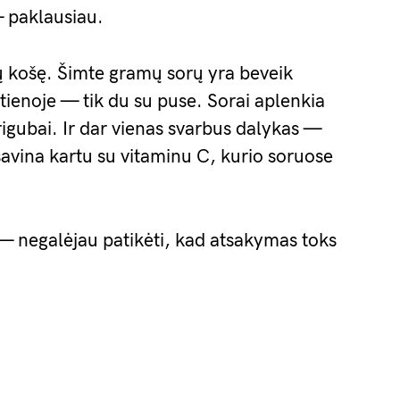
— paklausiau.
rų košę. Šimte gramų sorų yra beveik
tienoje — tik du su puse. Sorai aplenkia
trigubai. Ir dar vienas svarbus dalykas —
isavina kartu su vitaminu C, kurio soruose
— negalėjau patikėti, kad atsakymas toks