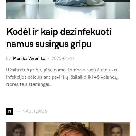
Kodėl ir kaip dezinfekuoti
namus susirgus gripu
by
Monika Veronika
2025-01-17
Užsikrėtus gripu, jūsų namai tampa virusų židiniu, o
infekcijos dalelės ant paviršių išsilaiko iki 48 valandų.
Norėsite sistemingai…
N
NAUJIENOS