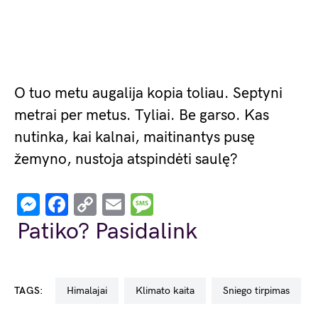
O tuo metu augalija kopia toliau. Septyni
metrai per metus. Tyliai. Be garso. Kas
nutinka, kai kalnai, maitinantys pusę
žemyno, nustoja atspindėti saulę?
Messenger
Facebook
Copy
Email
Message
Link
Patiko? Pasidalink
TAGS:
Himalajai
klimato kaita
sniego tirpimas