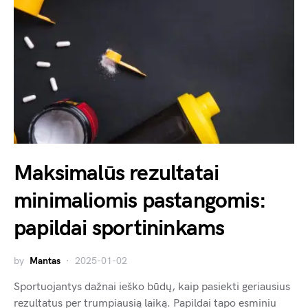
Maksimalūs rezultatai
minimaliomis pastangomis:
papildai sportininkams
by
Mantas
2025-01-02
Sportuojantys dažnai ieško būdų, kaip pasiekti geriausius
rezultatus per trumpiausią laiką. Papildai tapo esminiu