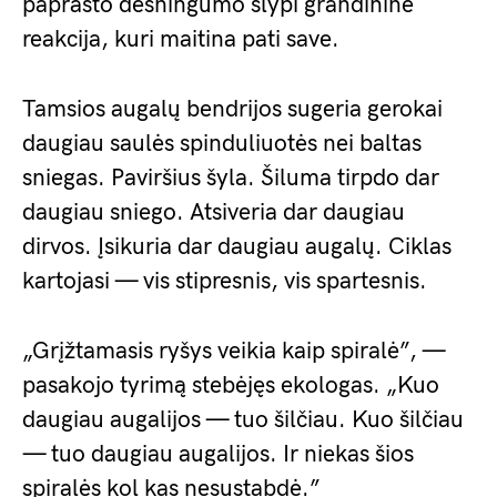
paprasto dėsningumo slypi grandininė
reakcija, kuri maitina pati save.
Tamsios augalų bendrijos sugeria gerokai
daugiau saulės spinduliuotės nei baltas
sniegas. Paviršius šyla. Šiluma tirpdo dar
daugiau sniego. Atsiveria dar daugiau
dirvos. Įsikuria dar daugiau augalų. Ciklas
kartojasi — vis stipresnis, vis spartesnis.
„Grįžtamasis ryšys veikia kaip spiralė”, —
pasakojo tyrimą stebėjęs ekologas. „Kuo
daugiau augalijos — tuo šilčiau. Kuo šilčiau
— tuo daugiau augalijos. Ir niekas šios
spiralės kol kas nesustabdė.”