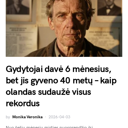
Gydytojai davė 6 mėnesius,
bet jis gyveno 40 metų – kaip
olandas sudaužė visus
rekordus
by
Monika Veronika
2026-04-03
Nuo šešių mėnesių mirties nuosprendžio iki