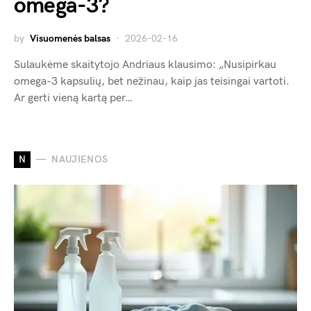
omega-3?
by
Visuomenės balsas
2026-02-16
Sulaukėme skaitytojo Andriaus klausimo: „Nusipirkau
omega-3 kapsulių, bet nežinau, kaip jas teisingai vartoti.
Ar gerti vieną kartą per…
N
NAUJIENOS