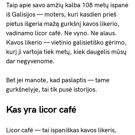
Taip apie savo amžių kalba 108 metų ispanė
iš Galisijos — moters, kuri kasdien prieš
pietus išgeria mažą gurkšnį kavos likerio,
vadinamo licor café. Ne vyno. Ne alaus.
Kavos likerio — vietinio galisietiško gėrimo,
kurį ji vartoja tiek metų, kiek daugelis mūsų
dar negyvenome.
Bet jei manote, kad paslaptis — tame
gurkšnelyje, tai tik pusė istorijos.
Kas yra licor café
Licor café — tai ispaniškas kavos likeris,