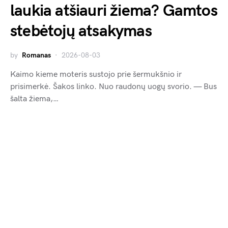
laukia atšiauri žiema? Gamtos
stebėtojų atsakymas
by
Romanas
2026-08-03
Kaimo kieme moteris sustojo prie šermukšnio ir
prisimerkė. Šakos linko. Nuo raudonų uogų svorio. — Bus
šalta žiema,…