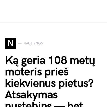
N
NAUJIENOS
Ką geria 108 metų
moteris prieš
kiekvienus pietus?
Atsakymas
nustebins — bet