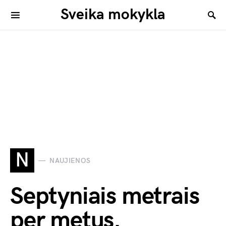
Sveika mokykla
N
NAUJIENOS
Septyniais metrais
per metus.