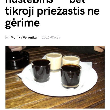
tikroji priežastis ne
gėrime
by
Monika Veronika
2026-05-29