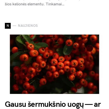
šios kelionės elementu. Tinkamai…
N
NAUJIENOS
Gausu šermukšnio uogų — ar