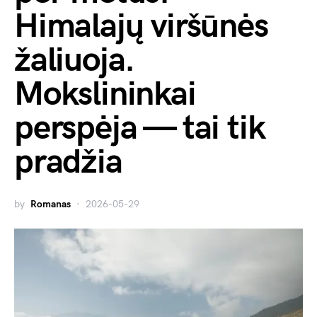
Himalajų viršūnės
žaliuoja.
Mokslininkai
perspėja — tai tik
pradžia
by
Romanas
2026-05-29