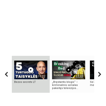
11:22
17:03
Bezos secrets LT
„Bręstantis blogis“ –
Se7en – kai
kriminalinis serialas
meno kūrini
pakeitęs televizijos...