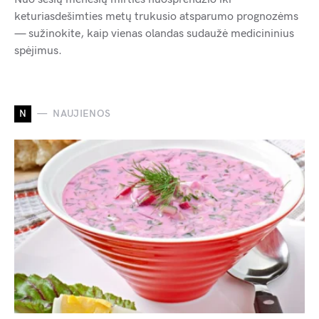
keturiasdešimties metų trukusio atsparumo prognozėms
— sužinokite, kaip vienas olandas sudaužė medicininius
spėjimus.
N
NAUJIENOS