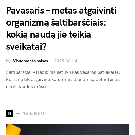
Pavasaris – metas atgaivinti
organizmą šaltibarščiais:
kokią naudą jie teikia
sveikatai?
by
Visuomenės balsas
2025-03-14
Šaltibarščiai – tradicinis lietuviškas vasaros patiekalas,
kuris ne tik atgaivina karštomis dienomis, bet ir teikia
daug naudos mūsų…
N
NAUJIENOS