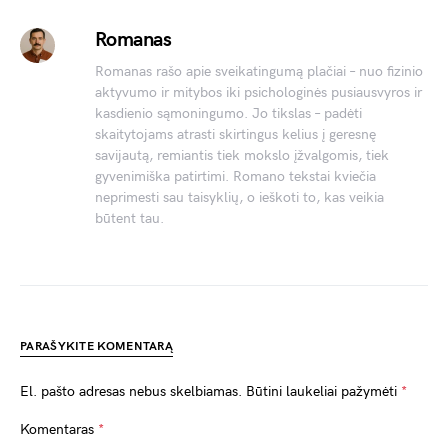
Romanas
Romanas rašo apie sveikatingumą plačiai – nuo fizinio
aktyvumo ir mitybos iki psichologinės pusiausvyros ir
kasdienio sąmoningumo. Jo tikslas – padėti
skaitytojams atrasti skirtingus kelius į geresnę
savijautą, remiantis tiek mokslo įžvalgomis, tiek
gyvenimiška patirtimi. Romano tekstai kviečia
neprimesti sau taisyklių, o ieškoti to, kas veikia
būtent tau.
PARAŠYKITE KOMENTARĄ
El. pašto adresas nebus skelbiamas.
Būtini laukeliai pažymėti
*
Komentaras
*