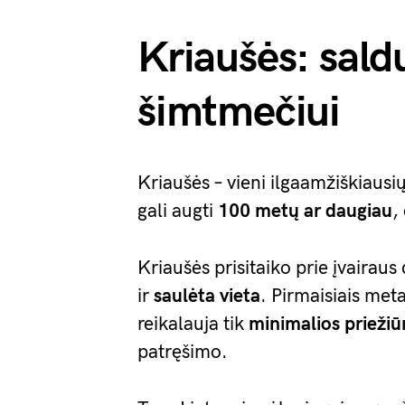
Kriaušės: sald
šimtmečiui
Kriaušės – vieni ilgaamžiškiausi
gali augti
100 metų ar daugiau
,
Kriaušės prisitaiko prie įvairaus
ir
saulėta vieta
. Pirmaisiais met
reikalauja tik
minimalios priežiū
patręšimo.