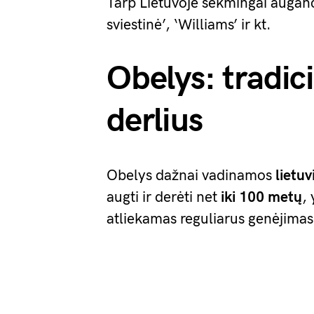
Tarp Lietuvoje sėkmingai auganči
sviestinė’, ‘Williams’ ir kt.
Obelys: tradic
derlius
Obelys dažnai vadinamos
lietuv
augti ir derėti net
iki 100 metų
,
atliekamas reguliarus genėjimas