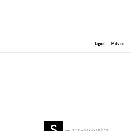
Ligos
Mityba
S
SODAS IR DARŽAS