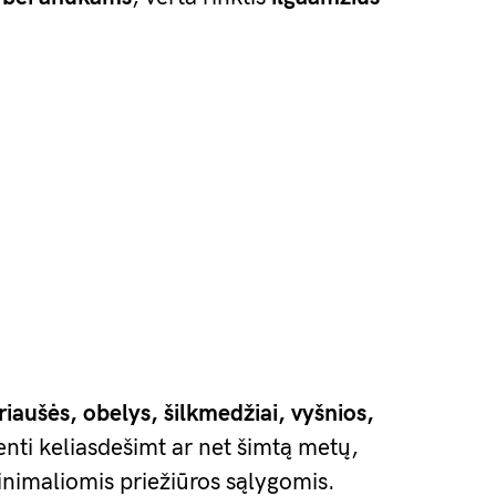
riaušės, obelys, šilkmedžiai, vyšnios,
enti keliasdešimt ar net šimtą metų,
nimaliomis priežiūros sąlygomis.