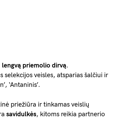
, lengvą priemolio dirvą
.
elekcijos veisles, atsparias šalčiui ir
n’, ‘Antaninis’.
ė priežiūra ir tinkamas veislių
yra
savidulkės
, kitoms reikia partnerio