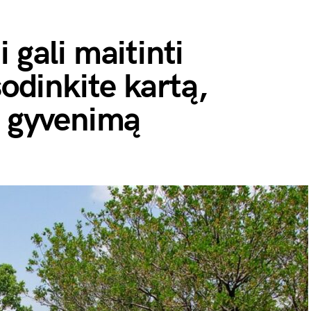
 gali maitinti
sodinkite kartą,
ą gyvenimą