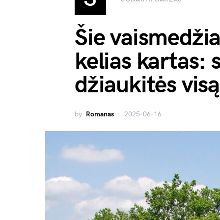
Šie vaismedžiai
kelias kartas: 
džiaukitės vis
by
Romanas
2025-06-16