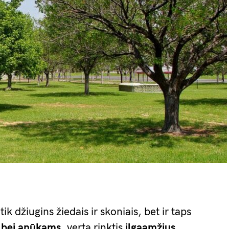
tik džiugins žiedais ir skoniais, bet ir taps
ms bei anūkams
, verta rinktis
ilgaamžius