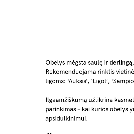
Obelys mėgsta saulę ir
derlingą
Rekomenduojama rinktis vietinės s
ligoms: ‘Auksis’, ‘Ligol’, ‘Sampio
Ilgaamžiškumą užtikrina kasmetin
parinkimas – kai kurios obelys 
apsidulkinimui.