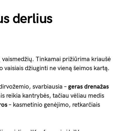
us derlius
ų vaismedžių. Tinkamai prižiūrima kriaušė
 o vaisiais džiuginti ne vieną šeimos kartą.
 dirvožemio, svarbiausia –
geras drenažas
ais reikia kantrybės, tačiau vėliau medis
ros
– kasmetinio genėjimo, retkarčiais