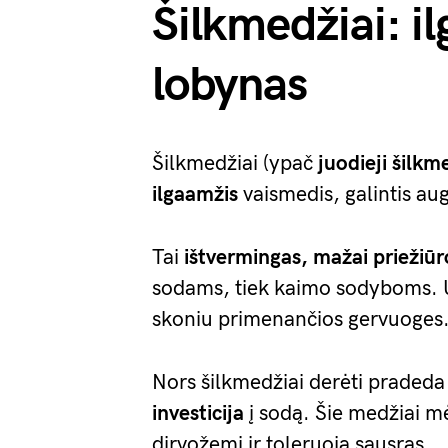
Šilkmedžiai: il
lobynas
Šilkmedžiai (ypač
juodieji šilkm
ilgaamžis
vaismedis, galintis aug
Tai
ištvermingas, mažai priežiūr
sodams, tiek kaimo sodyboms. Uo
skoniu primenančios gervuoges
Nors šilkmedžiai derėti praded
investicija
į sodą. Šie medžiai mė
dirvožemį ir toleruoja sausras.