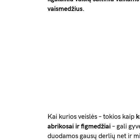
vaismedžius
.
Kai kurios veislės – tokios kaip
k
abrikosai ir figmedžiai
– gali gyv
duodamos gausų derlių net ir mi