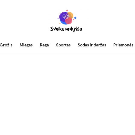
Grožis
Miegas
Rega
Sportas
Sodas ir daržas
Priemonės