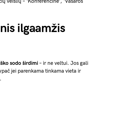
ų veislių – ‘Konferencinė’, ‘Vasaros
inis ilgaamžis
iško sodo širdimi
– ir ne veltui. Jos gali
 ypač jei parenkama tinkama vieta ir
.