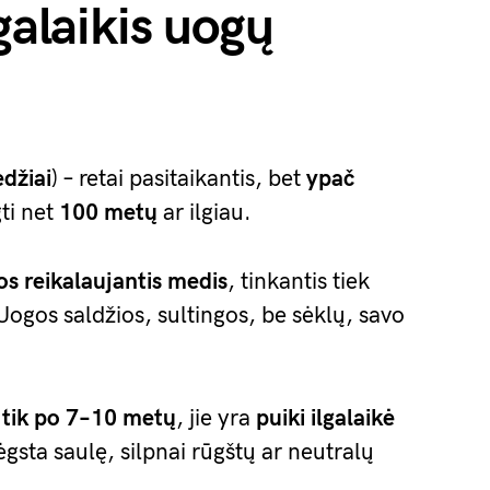
galaikis uogų
edžiai
) – retai pasitaikantis, bet
ypač
ti net
100 metų
ar ilgiau.
os reikalaujantis medis
, tinkantis tiek
gos saldžios, sultingos, be sėklų, savo
.
a
tik po 7–10 metų
, jie yra
puiki ilgalaikė
gsta saulę, silpnai rūgštų ar neutralų