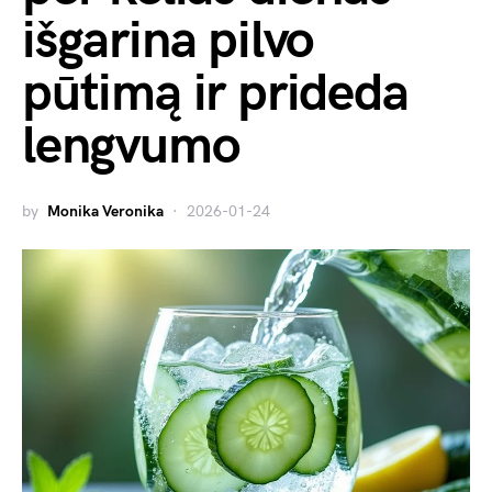
išgarina pilvo
pūtimą ir prideda
lengvumo
by
Monika Veronika
2026-01-24