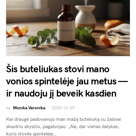
Šis buteliukas stovi mano
vonios spintelėje jau metus —
ir naudoju jį beveik kasdien
by
Monika Veronika
2025-12-29
Kai draugė padovanojo man mažą buteliuką su žalsvai
skaidriu skysčiu, pagalvojau: „Na, dar vienas dalykas,
kuris stovės spintelėje…