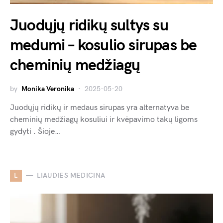
Juodųjų ridikų sultys su
medumi – kosulio sirupas be
cheminių medžiagų
by
Monika Veronika
2025-05-20
Juodųjų ridikų ir medaus sirupas yra alternatyva be
cheminių medžiagų kosuliui ir kvėpavimo takų ligoms
gydyti . Šioje…
L
LIAUDIES MEDICINA