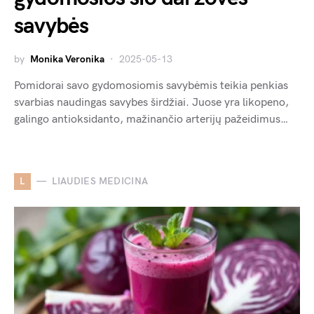
savybės
by
Monika Veronika
2025-05-13
Pomidorai savo gydomosiomis savybėmis teikia penkias
svarbias naudingas savybes širdžiai. Juose yra likopeno,
galingo antioksidanto, mažinančio arterijų pažeidimus…
L
LIAUDIES MEDICINA