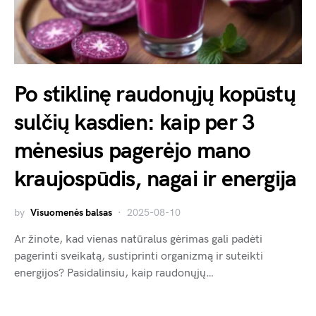
Po stiklinę raudonųjų kopūstų
sulčių kasdien: kaip per 3
mėnesius pagerėjo mano
kraujospūdis, nagai ir energija
by
Visuomenės balsas
2025-08-10
Ar žinote, kad vienas natūralus gėrimas gali padėti
pagerinti sveikatą, sustiprinti organizmą ir suteikti
energijos? Pasidalinsiu, kaip raudonųjų…