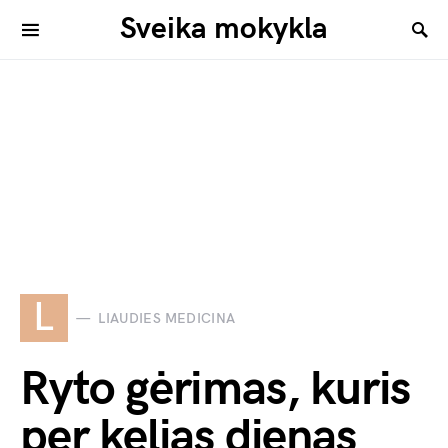
Sveika mokykla
L
LIAUDIES MEDICINA
Ryto gėrimas, kuris
per kelias dienas