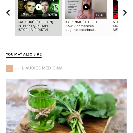
07:18
12:43
KAS SUKŪRĖ DIRBTINĮ
KAIP PRADĖTI DIRBTI
6 DIDŽIAUSI
INTELEKTĄ? KILMĖS
SAU: 7 asmeninio
SKANDALAI:
ISTORIJA IR FAKTAI
augimo patarimai...
MELAI IR MIL
YOU MAY ALSO LIKE
L
LIAUDIES MEDICINA