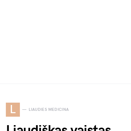
L
LIAUDIES MEDICINA
Liaudiškas vaistas