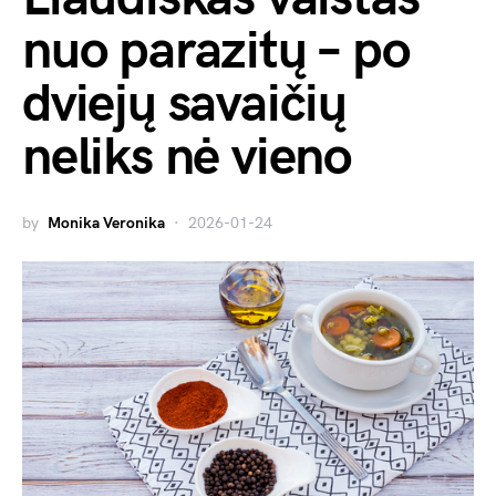
nuo parazitų – po
dviejų savaičių
neliks nė vieno
by
Monika Veronika
2026-01-24