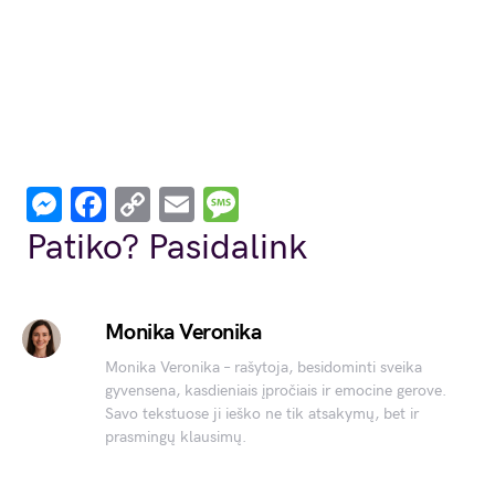
Messenger
Facebook
Copy
Email
Message
Link
Patiko? Pasidalink
Monika Veronika
Monika Veronika – rašytoja, besidominti sveika
gyvensena, kasdieniais įpročiais ir emocine gerove.
Savo tekstuose ji ieško ne tik atsakymų, bet ir
prasmingų klausimų.