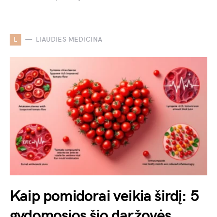
L
LIAUDIES MEDICINA
Kaip pomidorai veikia širdį: 5
gydomosios šio daržovės