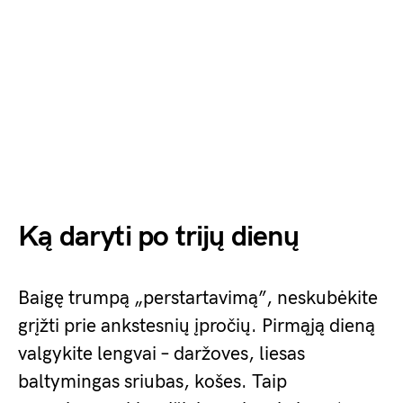
Ką daryti po trijų dienų
Baigę trumpą „perstartavimą”, neskubėkite
grįžti prie ankstesnių įpročių. Pirmąją dieną
valgykite lengvai – daržoves, liesas
baltymingas sriubas, košes. Taip