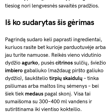
tiesiog nori lengvesnės savaitės pradžios.
Iš ko sudarytas šis gėrimas
Pagrindą sudaro keli paprasti ingredientai,
kuriuos rasite bet kurioje parduotuvėje arba
jau turite namuose. Reikės vieno vidutinio
dydžio
agurko
, pusės
citrinos
sulčių, šviežio
imbiero
gabaliuko (maždaug piršto galiuko
dydžio), šaukštelio
tirpių skaidulų
– tinka
psiliumas arba maltos linų sėmenys – bei
šiek tiek
medaus
pagal skonį. Visa tai
sumaišoma su 300–400 ml vandens ir
sutirštinama iki vientiso kokteilio.