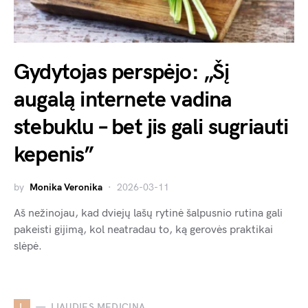
Gydytojas perspėjo: „Šį
augalą internete vadina
stebuklu – bet jis gali sugriauti
kepenis”
by
Monika Veronika
2026-03-11
Aš nežinojau, kad dviejų lašų rytinė šalpusnio rutina gali
pakeisti gijimą, kol neatradau to, ką gerovės praktikai
slėpė.
L
LIAUDIES MEDICINA