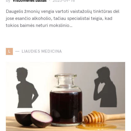
by
Visuomenės balsas
2025-09-16
Daugelis žmonių vengia vartoti vaistažolių tinktūras dėl
jose esančio alkoholio, tačiau specialistai teigia, kad
tokios baimės neturi mokslinio…
L
LIAUDIES MEDICINA