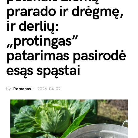
prarado ir drėgmę,
ir derlių:
„protingas”
patarimas pasirodė
esąs spąstai
by
Romanas
2026-04-02