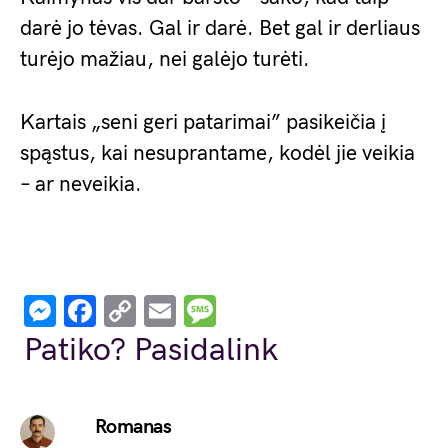
darė jo tėvas. Gal ir darė. Bet gal ir derliaus
turėjo mažiau, nei galėjo turėti.
Kartais „seni geri patarimai” pasikeičia į
spąstus, kai nesuprantame, kodėl jie veikia
– ar neveikia.
Messenger
Facebook
Copy
Email
Message
Link
Patiko? Pasidalink
Romanas