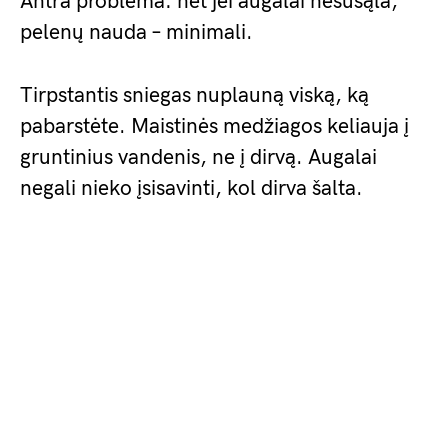
Antra problema: net jei augalai nesušąla,
pelenų nauda – minimali.
Tirpstantis sniegas nuplauną viską, ką
pabarstėte. Maistinės medžiagos keliauja į
gruntinius vandenis, ne į dirvą. Augalai
negali nieko įsisavinti, kol dirva šalta.