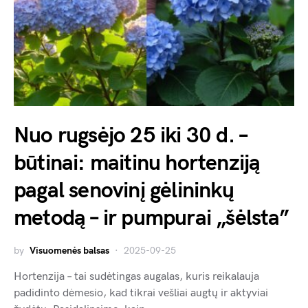
Nuo rugsėjo 25 iki 30 d. –
būtinai: maitinu hortenziją
pagal senovinį gėlininkų
metodą – ir pumpurai „šėlsta”
by
Visuomenės balsas
2025-09-25
Hortenzija – tai sudėtingas augalas, kuris reikalauja
padidinto dėmesio, kad tikrai vešliai augtų ir aktyviai