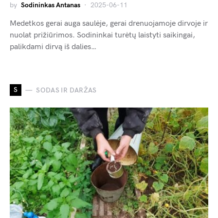
by
Sodininkas Antanas
2025-06-11
Medetkos gerai auga saulėje, gerai drenuojamoje dirvoje ir
nuolat prižiūrimos. Sodininkai turėtų laistyti saikingai,
palikdami dirvą iš dalies…
S
SODAS IR DARŽAS