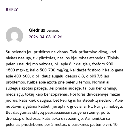
REPLY
Giedriux
parašė:
2026-04-03 10:26
Su pelenais jau prisidirbo ne vienas. Tiek prišarmino dirvą, kad
niekas neauga, tik piktžolės, nes jos bjaurybės atsparios. Tipinis
pelenų naudojimo vaizdas, pH apie 8 ir daugiau, fosforo 900-
1500 mg/kg, kalio 500-700 mg/kg, kai darže fosforo ir kalio gana
apie 400-600, o pH daug augalu idealus 6,8, o birš 7,5 jau
problemos. Kalba apie azotą prie pelenų temos. Normaliai
sudegus azotas pabėga. Jei prastai sudegę, tai bus kenksmingų
medžiagų, tokių kaip benzopirenas. Fosforas dirvožemyje mažai
judrus, kalis kiek daugiau, bet keli kg iš ha stebuklų nedaro . Apie
nuplovimą galima kalbėti, jei aplink grioviai ar kt, kur gali nubėgti.
Bet daugumas sklypų paprasčiausiai susigeria i žemę, po to
drenažą, o fosforas, kalis lieka dirvožemyje. Asmeniškai su
pelenais prisidirbome per 3 metus, o pasekmes jauteme virš 10