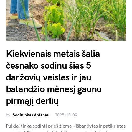
Kiekvienais metais šalia
česnako sodinu šias 5
daržovių veisles ir jau
balandžio mėnesį gaunu
pirmąjį derlių
by
Sodininkas Antanas
2025-10-09
Puikiai tinka sodinti prieš žiemą – išbandytas ir patikrintas