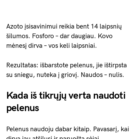
Azoto įsisavinimui reikia bent 14 laipsnių
šilumos. Fosforo – dar daugiau. Kovo
mėnesį dirva – vos keli laipsniai.
Rezultatas: išbarstote pelenus, jie ištirpsta
su sniegu, nuteka į griovį. Naudos – nulis.
Kada iš tikrųjų verta naudoti
pelenus
Pelenus naudoju dabar kitaip. Pavasarį, kai
dirva jau atšilusi ir paruošta sėjai.