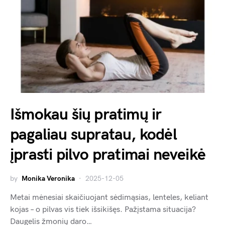
Išmokau šių pratimų ir
pagaliau supratau, kodėl
įprasti pilvo pratimai neveikė
by
Monika Veronika
2025-12-05
Metai mėnesiai skaičiuojant sėdimąsias, lenteles, keliant
kojas – o pilvas vis tiek išsikišęs. Pažįstama situacija?
Daugelis žmonių daro…