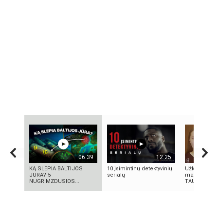
06:39
12:25
KĄ SLEPIA BALTIJOS
10 įsimintinų detektyvinių
Užkritę voka
JŪRA? 5
serialų
makiažo rec
NUGRIMZDUSIOS...
TAU!!! | Ma