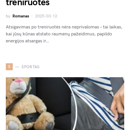
treniruotės
by
Romanas
2025-03-12
Atsigavimas po treniruotės nėra neprivalomas – tai laikas,
kai jūsų kūnas atstato raumenų pažeidimus, papildo
energijos atsargas ir…
S
SPORTAS