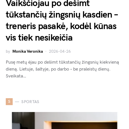
Vaikščiojau po dešimt
tūkstančių žingsnių kasdien –
treneris pasakė, kodėl kūnas
vis tiek nesikeičia
by
Monika Veronika
2026-04-26
Pusę metų ėjau po dešimt tūkstančių žingsnių kiekvieną
dieną. Lietuje, šaltyje, po darbo – be praleistų dienų.
Sveikata…
S
SPORTAS