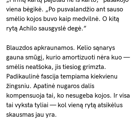
viena bėgikė. „Po pusvalandžio ant sauso
smėlio kojos buvo kaip medvilnė. O kitą
rytą Achilo sausgyslė degė.”
Blauzdos apkraunamos. Kelio sąnarys
gauna smūgį, kurio amortizuoti nėra kuo —
smėlis neatšoka, jis tiesiog grimzta.
Padikaulinė fascija tempiama kiekvienu
žingsniu. Apatinė nugaros dalis
kompensuoja tai, ko nesugeba kojos. Ir visa
tai vyksta tyliai — kol vieną rytą atsikėlus
skausmas jau yra.