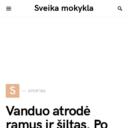
Sveika mokykla
S
SPORTAS
Vanduo atrodė
ramus ir šiltas. Po