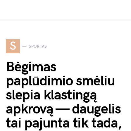
S
SPORTAS
Bėgimas
paplūdimio smėliu
slepia klastingą
apkrovą — daugelis
tai pajunta tik tada,