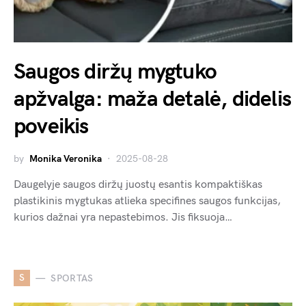
Saugos diržų mygtuko
apžvalga: maža detalė, didelis
poveikis
by
Monika Veronika
2025-08-28
Daugelyje saugos diržų juostų esantis kompaktiškas
plastikinis mygtukas atlieka specifines saugos funkcijas,
kurios dažnai yra nepastebimos. Jis fiksuoja…
S
SPORTAS