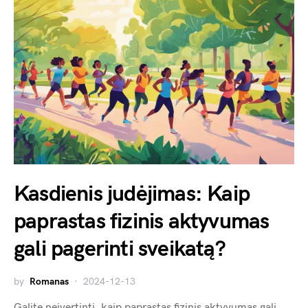
Kasdienis judėjimas: Kaip
paprastas fizinis aktyvumas
gali pagerinti sveikatą?
by
Romanas
2024-12-13
Galite neįvertinti, kaip paprastas fizinis aktyvumas gali