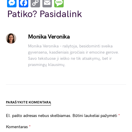
Messenger
Facebook
Copy
Email
Message
Link
Patiko? Pasidalink
Monika Veronika
Monika Veronika – rašytoja, besidominti sveika
gyvensena, kasdieniais įpročiais ir emocine gerove.
Savo tekstuose ji ieško ne tik atsakymų, bet ir
prasmingų klausimų.
PARAŠYKITE KOMENTARĄ
El. pašto adresas nebus skelbiamas.
Būtini laukeliai pažymėti
*
Komentaras
*