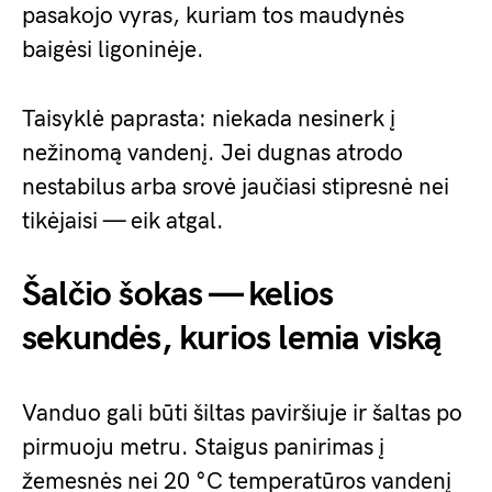
pasakojo vyras, kuriam tos maudynės
baigėsi ligoninėje.
Taisyklė paprasta: niekada nesinerk į
nežinomą vandenį. Jei dugnas atrodo
nestabilus arba srovė jaučiasi stipresnė nei
tikėjaisi — eik atgal.
Šalčio šokas — kelios
sekundės, kurios lemia viską
Vanduo gali būti šiltas paviršiuje ir šaltas po
pirmuoju metru. Staigus panirimas į
žemesnės nei 20 °C temperatūros vandenį