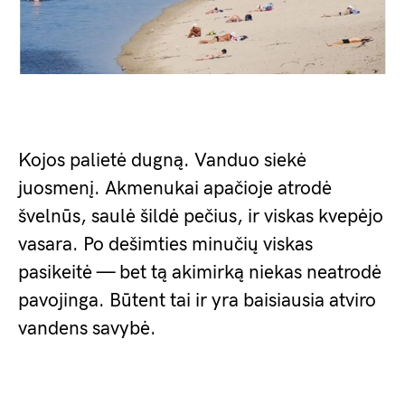
Kojos palietė dugną. Vanduo siekė
juosmenį. Akmenukai apačioje atrodė
švelnūs, saulė šildė pečius, ir viskas kvepėjo
vasara. Po dešimties minučių viskas
pasikeitė — bet tą akimirką niekas neatrodė
pavojinga. Būtent tai ir yra baisiausia atviro
vandens savybė.