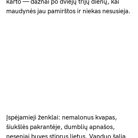
karto — dažnai po dviejų trijų dienų, kai
maudynės jau pamirštos ir niekas nesusieja.
Įspėjamieji ženklai: nemalonus kvapas,
šiukšlės pakrantėje, dumblių apnašos,
neseniai buvęs stiprus lietus. Vanduo šalia