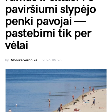
paviršiumi slypėjo
penki pavojai —
pastebimi tik per
vėlai
by
Monika Veronika
2026-05-28