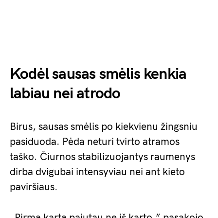
Kodėl sausas smėlis kenkia
labiau nei atrodo
Birus, sausas smėlis po kiekvienu žingsniu
pasiduoda. Pėda neturi tvirto atramos
taško. Čiurnos stabilizuojantys raumenys
dirba dvigubai intensyviau nei ant kieto
paviršiaus.
„Pirmą kartą pajutau ne iš karto,” pasakojo