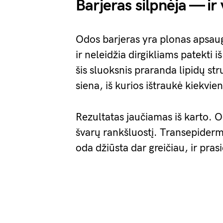
Barjeras silpnėja — ir 
Odos barjeras yra plonas apsaugi
ir neleidžia dirgikliams patekti 
šis sluoksnis praranda lipidų st
siena, iš kurios ištraukė kiekvien
Rezultatas jaučiamas iš karto. Od
švarų rankšluostį. Transepiderm
oda džiūsta dar greičiau, ir pra