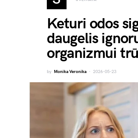
Keturi odos sig
daugelis ignor
organizmui tr
by
Monika Veronika
2026-05-23