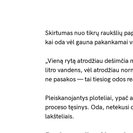
Skirtumas nuo tikrų raukšlių pap
kai oda vėl gauna pakankamai v
„Vieną rytą atrodžiau dešimčia 
litro vandens, vėl atrodžiau nor
ne pasakos — tai tiesiog odos re
Pleiskanojantys ploteliai, ypač a
proceso tęsinys. Oda, netekusi 
lakšteliais.