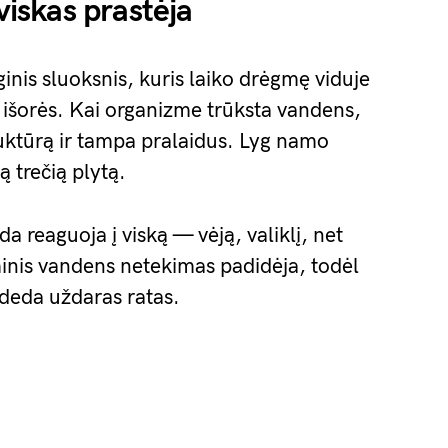
viskas prastėja
nis sluoksnis, kuris laiko drėgmę viduje
iš išorės. Kai organizme trūksta vandens,
ruktūrą ir tampa pralaidus. Lyg namo
ą trečią plytą.
a reaguoja į viską — vėją, valiklį, net
inis vandens netekimas padidėja, todėl
sideda uždaras ratas.