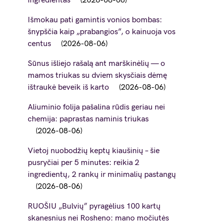
ingredientas
2026-08-06
Išmokau pati gamintis vonios bombas:
šnypščia kaip „prabangios”, o kainuoja vos
centus
2026-08-06
Sūnus išliejo rašalą ant marškinėlių — o
mamos triukas su dviem skysčiais dėmę
ištraukė beveik iš karto
2026-08-06
Aliuminio folija pašalina rūdis geriau nei
chemija: paprastas naminis triukas
2026-08-06
Vietoj nuobodžių keptų kiaušinių – šie
pusryčiai per 5 minutes: reikia 2
ingredientų, 2 rankų ir minimalių pastangų
2026-08-06
RUOŠIU „Bulvių” pyragėlius 100 kartų
skanesnius nei Rosheno: mano močiutės