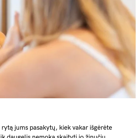
ą rytą jums pasakytų, kiek vakar išgėrėte
 Tik daugelis nemoka skaityti jo žinučių.