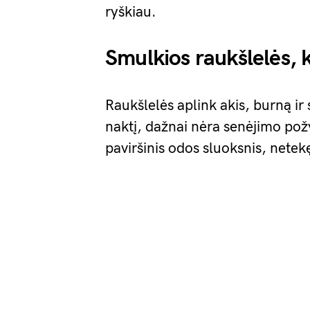
ryškiau.
Smulkios raukšlelės, 
Raukšlelės aplink akis, burną ir
naktį, dažnai nėra senėjimo pož
paviršinis odos sluoksnis, netek