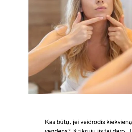
Kas būtų, jei veidrodis kiekvien
vandens? Iš tikrųjų jis tai daro.