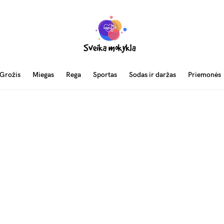
Grožis
Miegas
Rega
Sportas
Sodas ir daržas
Priemonės