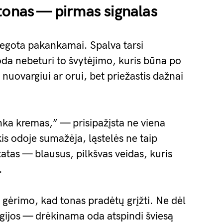
tonas — pirmas signalas
iegota pakankamai. Spalva tarsi
oda nebeturi to švytėjimo, kuris būna po
 nuovargiui ar orui, bet priežastis dažnai
nka kremas,” — prisipažįsta ne viena
is odoje sumažėja, ląstelės ne taip
tatas — blausus, pilkšvas veidas, kuris
.
gėrimo, kad tonas pradėtų grįžti. Ne dėl
ogijos — drėkinama oda atspindi šviesą