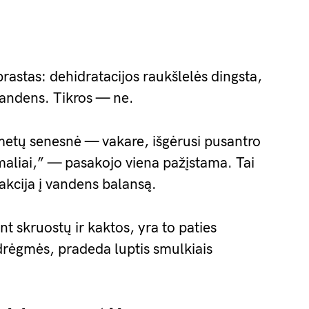
rastas: dehidratacijos raukšlelės dingsta,
andens. Tikros — ne.
metų senesnė — vakare, išgėrusi pusantro
maliai,” — pasakojo viena pažįstama. Tai
akcija į vandens balansą.
nt skruostų ir kaktos, yra to paties
drėgmės, pradeda luptis smulkiais