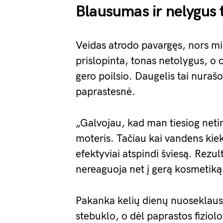
Blausumas ir nelygus 
Veidas atrodo pavargęs, nors m
prislopinta, tonas netolygus, o 
gero poilsio. Daugelis tai nurašo
paprastesnė.
„Galvojau, kad man tiesiog neti
moteris. Tačiau kai vandens kiek
efektyviai atspindi šviesą. Rezul
nereaguoja net į gerą kosmetiką
Pakanka kelių dienų nuoseklaus 
stebuklo, o dėl paprastos fiziol