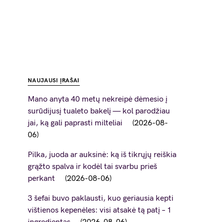
NAUJAUSI ĮRAŠAI
Mano anyta 40 metų nekreipė dėmesio į
surūdijusį tualeto bakelį — kol parodžiau
jai, ką gali paprasti milteliai
2026-08-
06
Pilka, juoda ar auksinė: ką iš tikrųjų reiškia
grąžto spalva ir kodėl tai svarbu prieš
perkant
2026-08-06
3 šefai buvo paklausti, kuo geriausia kepti
vištienos kepenėles: visi atsakė tą patį – 1