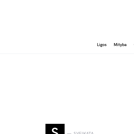
Ligos
Mityba
S
SVEIKATA