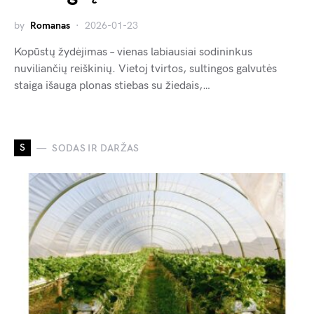
by
Romanas
2026-01-23
Kopūstų žydėjimas – vienas labiausiai sodininkus
nuviliančių reiškinių. Vietoj tvirtos, sultingos galvutės
staiga išauga plonas stiebas su žiedais,…
S
SODAS IR DARŽAS