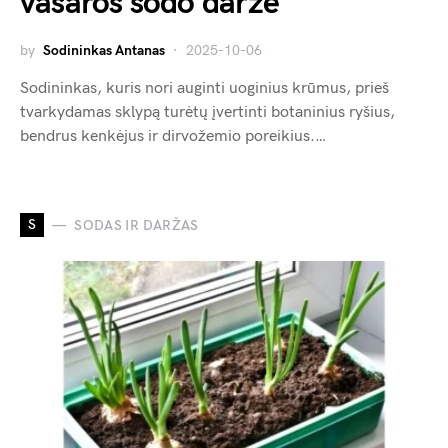
vasaros sodo darže
by
Sodininkas Antanas
2025-10-06
Sodininkas, kuris nori auginti uoginius krūmus, prieš
tvarkydamas sklypą turėtų įvertinti botaninius ryšius,
bendrus kenkėjus ir dirvožemio poreikius.…
S
SODAS IR DARŽAS