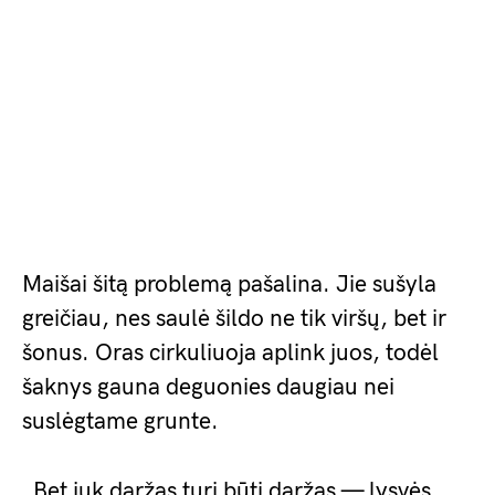
Maišai šitą problemą pašalina. Jie sušyla
greičiau, nes saulė šildo ne tik viršų, bet ir
šonus. Oras cirkuliuoja aplink juos, todėl
šaknys gauna deguonies daugiau nei
suslėgtame grunte.
„Bet juk daržas turi būti daržas — lysvės,