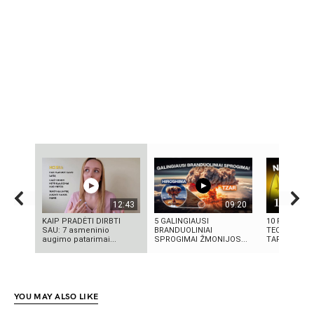
12:43
09:20
KAIP PRADĖTI DIRBTI
5 GALINGIAUSI
10 FILMUOS
SAU: 7 asmeninio
BRANDUOLINIAI
TECHNOLOGI
augimo patarimai...
SPROGIMAI ŽMONIJOS...
TAPO REALY
YOU MAY ALSO LIKE