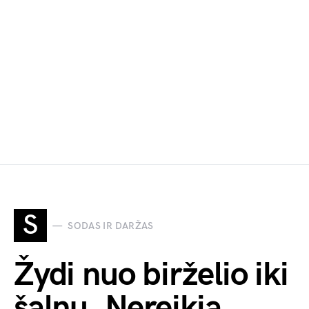
S
SODAS IR DARŽAS
Žydi nuo birželio iki
šalnų. Nereikia