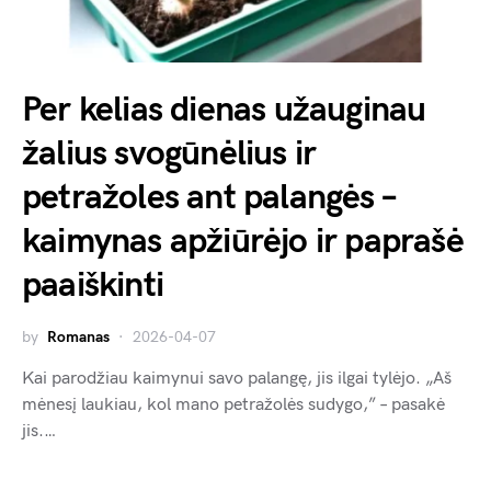
Per kelias dienas užauginau
žalius svogūnėlius ir
petražoles ant palangės –
kaimynas apžiūrėjo ir paprašė
paaiškinti
by
Romanas
2026-04-07
Kai parodžiau kaimynui savo palangę, jis ilgai tylėjo. „Aš
mėnesį laukiau, kol mano petražolės sudygo,” – pasakė
jis.…