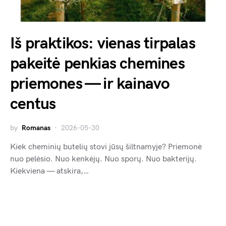
Iš praktikos: vienas tirpalas
pakeitė penkias chemines
priemones — ir kainavo
centus
by
Romanas
2026-05-30
Kiek cheminių butelių stovi jūsų šiltnamyje? Priemonė
nuo pelėsio. Nuo kenkėjų. Nuo sporų. Nuo bakterijų.
Kiekviena — atskira,…