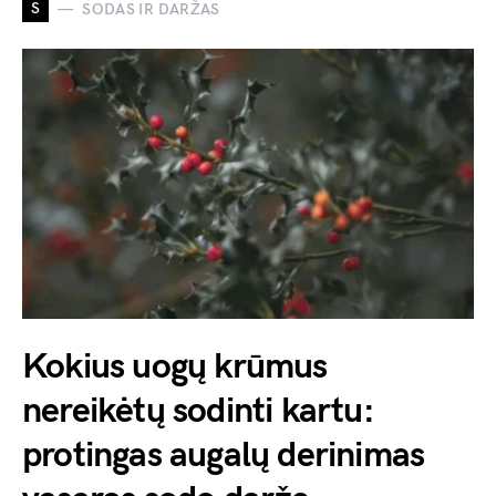
S
SODAS IR DARŽAS
Kokius uogų krūmus
nereikėtų sodinti kartu:
protingas augalų derinimas