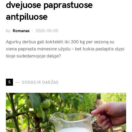
dvejuose paprastuose
antpiluose
by
Romanas
2026-05-05
Agurkų derlius gali šoktelėti iki 300 kg per sezoną su
viena paprasta mėnesine užpilu – bet kokia paslaptis slypi
šioje sudedamojoje dalyje?
S
SODAS IR DARŽAS