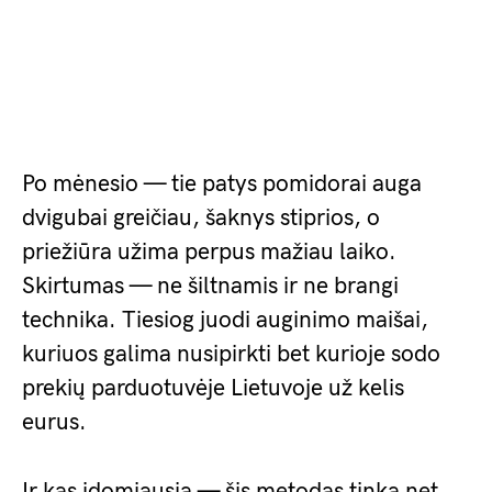
Po mėnesio — tie patys pomidorai auga
dvigubai greičiau, šaknys stiprios, o
priežiūra užima perpus mažiau laiko.
Skirtumas — ne šiltnamis ir ne brangi
technika. Tiesiog juodi auginimo maišai,
kuriuos galima nusipirkti bet kurioje sodo
prekių parduotuvėje Lietuvoje už kelis
eurus.
Ir kas įdomiausia — šis metodas tinka net