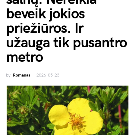
beveik jokios
priežiūros. Ir
užauga tik pusantro
metro
by
Romanas
2026-05-23