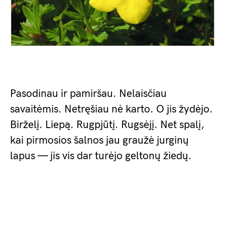
Pasodinau ir pamiršau. Nelaisčiau
savaitėmis. Netręšiau nė karto. O jis žydėjo.
Birželį. Liepą. Rugpjūtį. Rugsėjį. Net spalį,
kai pirmosios šalnos jau graužė jurginų
lapus — jis vis dar turėjo geltonų žiedų.