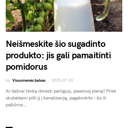
Neišmeskite šio sugadinto
produkto: jis gali pamaitinti
pomidorus
by
Visuomenės balsas
2025-07-29
Ar dažnai tenka išmesti parūgusį, pasenusį pieną? Prieš
skubėdami pilti jį į kanalizaciją, pagalvokite – šis iš
pažiūros…