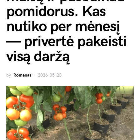
pomidorus. Kas
nutiko per mėnesį
— privertė pakeisti
visą daržą
by
Romanas
2026-05-23