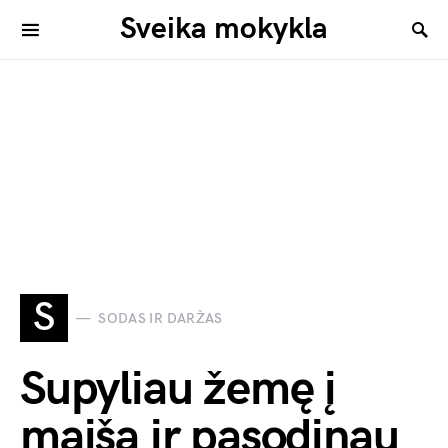
Sveika mokykla
S
SODAS IR DARŽAS
Supyliau žemę į
maišą ir pasodinau