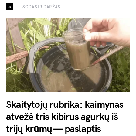
S
SODAS IR DARŽAS
Skaitytojų rubrika: kaimynas
atvežė tris kibirus agurkų iš
trijų krūmų — paslaptis