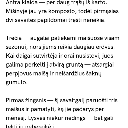
Antra klaida — per daug trąšų iš karto.
Mišinyje jau yra komposto, todėl pirmąsias
dvi savaites papildomai tręšti nereikia.
Trečia — augalai paliekami maišuose visam
sezonui, nors jiems reikia daugiau erdvės.
Kai daigai sutvirtėja ir orai nusistovi, juos
galima perkelti į atvirą gruntą — atsargiai
perpjovus maišą ir neišardžius šaknų
gumulo.
Pirmas žingsnis — šį savaitgalį paruošti tris
maišus ir pamatyti, ką jie padarys per
mėnesį. Lysvės niekur nedings — bet gali
tekti jų nebereikėti.