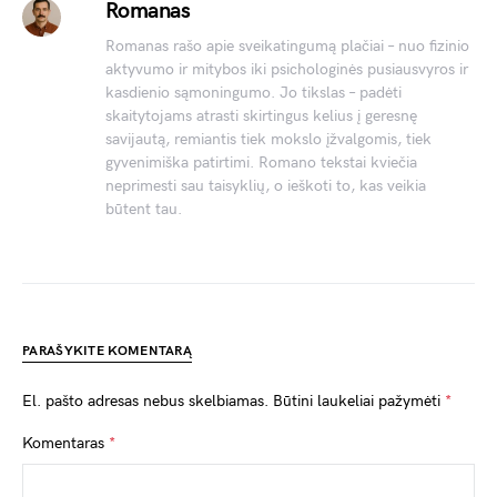
Romanas
Romanas rašo apie sveikatingumą plačiai – nuo fizinio
aktyvumo ir mitybos iki psichologinės pusiausvyros ir
kasdienio sąmoningumo. Jo tikslas – padėti
skaitytojams atrasti skirtingus kelius į geresnę
savijautą, remiantis tiek mokslo įžvalgomis, tiek
gyvenimiška patirtimi. Romano tekstai kviečia
neprimesti sau taisyklių, o ieškoti to, kas veikia
būtent tau.
PARAŠYKITE KOMENTARĄ
El. pašto adresas nebus skelbiamas.
Būtini laukeliai pažymėti
*
Komentaras
*