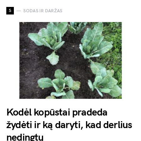
S
SODAS IR DARŽAS
Kodėl kopūstai pradeda
žydėti ir ką daryti, kad derlius
nedingtų