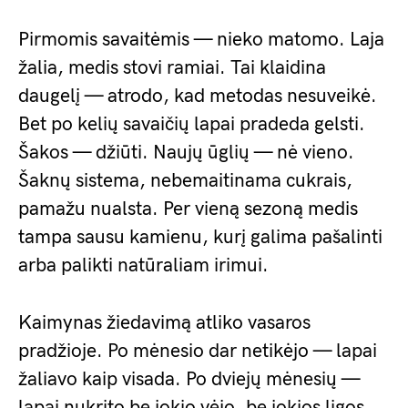
Pirmomis savaitėmis — nieko matomo. Laja
žalia, medis stovi ramiai. Tai klaidina
daugelį — atrodo, kad metodas nesuveikė.
Bet po kelių savaičių lapai pradeda gelsti.
Šakos — džiūti. Naujų ūglių — nė vieno.
Šaknų sistema, nebemaitinama cukrais,
pamažu nualsta. Per vieną sezoną medis
tampa sausu kamienu, kurį galima pašalinti
arba palikti natūraliam irimui.
Kaimynas žiedavimą atliko vasaros
pradžioje. Po mėnesio dar netikėjo — lapai
žaliavo kaip visada. Po dviejų mėnesių —
lapai nukrito be jokio vėjo, be jokios ligos.