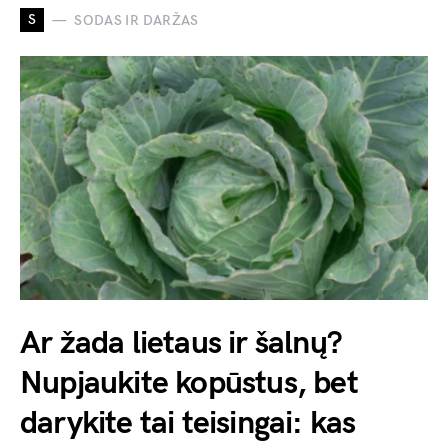
S
SODAS IR DARŽAS
Ar žada lietaus ir šalnų?
Nupjaukite kopūstus, bet
darykite tai teisingai: kas