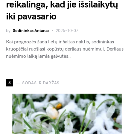
reikalinga, kad jie išsilaikytų
iki pavasario
by
Sodininkas Antanas
2025-10-07
Kai prognozės žada lietų ir šaltas naktis, sodininkas
kruopščiai ruošiasi kopūstų derliaus nuėmimui. Derliaus
nuėmimo laiką lemia galvutės…
S
SODAS IR DARŽAS