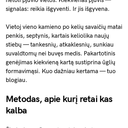
netoli pjūvio vietos. Kiekvienas pjūvis —
signalas: reikia išgyventi. Ir jis išgyvena.
Vietoj vieno kamieno po kelių savaičių matai
penkis, septynis, kartais keliolika naujų
stiebų — tankesnių, atkaklesnių, sunkiau
suvaldtomų nei buvęs medis. Pakartotinis
genėjimas kiekvieną kartą sustiprina ūglių
formavimąsi. Kuo dažniau kertama — tuo
blogiau.
Metodas, apie kurį retai kas
kalba