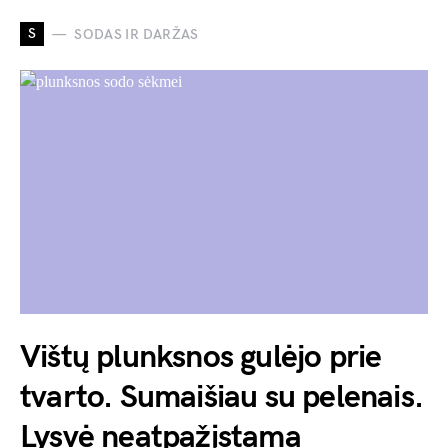
S
SODAS IR DARŽAS
Vištų plunksnos gulėjo prie
tvarto. Sumaišiau su pelenais.
Lysvė neatpažįstama