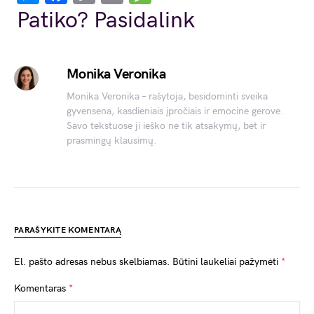
Link
Patiko? Pasidalink
Monika Veronika
Monika Veronika – rašytoja, besidominti sveika
gyvensena, kasdieniais įpročiais ir emocine gerove.
Savo tekstuose ji ieško ne tik atsakymų, bet ir
prasmingų klausimų.
PARAŠYKITE KOMENTARĄ
El. pašto adresas nebus skelbiamas.
Būtini laukeliai pažymėti
*
Komentaras
*