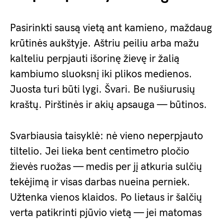
Pasirinkti sausą vietą ant kamieno, maždaug
krūtinės aukštyje. Aštriu peiliu arba mažu
kalteliu perpjauti išorinę žievę ir žalią
kambiumo sluoksnį iki plikos medienos.
Juosta turi būti lygi. Švari. Be nušiurusių
kraštų. Pirštinės ir akių apsauga — būtinos.
Svarbiausia taisyklė: nė vieno neperpjauto
tiltelio. Jei lieka bent centimetro pločio
žievės ruožas — medis per jį atkuria sulčių
tekėjimą ir visas darbas nueina perniek.
Užtenka vienos klaidos. Po lietaus ir šalčių
verta patikrinti pjūvio vietą — jei matomas