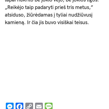
„Reikėjo taip padaryti prieš tris metus,”
atsiduso, žiūrėdamas į tyliai nudžiūvusį
kamieną. Ir čia jis buvo visiškai teisus.
Messenger
Facebook
Copy
Email
Message