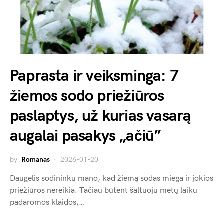
Paprasta ir veiksminga: 7
žiemos sodo priežiūros
paslaptys, už kurias vasarą
augalai pasakys „ačiū”
by
Romanas
2026-01-20
Daugelis sodininkų mano, kad žiemą sodas miega ir jokios
priežiūros nereikia. Tačiau būtent šaltuoju metų laiku
padaromos klaidos,…