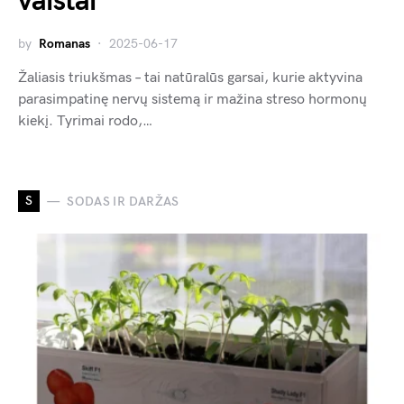
vaistai
by
Romanas
2025-06-17
Žaliasis triukšmas – tai natūralūs garsai, kurie aktyvina
parasimpatinę nervų sistemą ir mažina streso hormonų
kiekį. Tyrimai rodo,…
S
SODAS IR DARŽAS