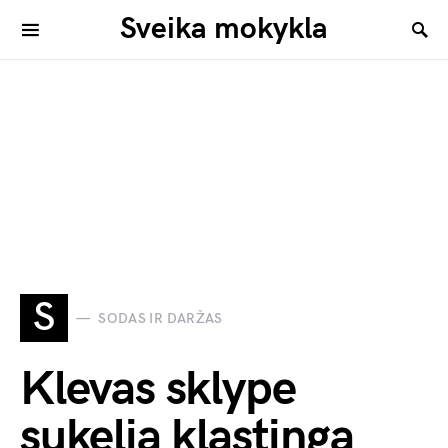
Sveika mokykla
S
SODAS IR DARŽAS
Klevas sklype
sukelia klastingą