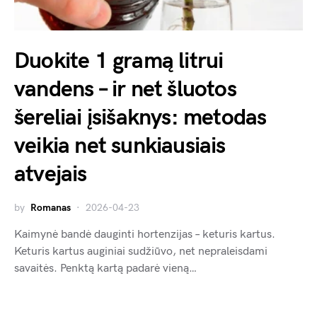
Duokite 1 gramą litrui
vandens – ir net šluotos
šereliai įsišaknys: metodas
veikia net sunkiausiais
atvejais
by
Romanas
2026-04-23
Kaimynė bandė dauginti hortenzijas – keturis kartus.
Keturis kartus auginiai sudžiūvo, net nepraleisdami
savaitės. Penktą kartą padarė vieną…