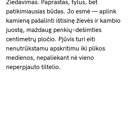
Žiedavimas. Paprastas, tylus, bet
patikimiausias būdas. Jo esmė — aplink
kamieną pašalinti ištisinę žievės ir kambio
juostą, maždaug penkių–dešimties
centimetrų pločio. Pjūvis turi eiti
nenutrūkstamu apskritimu iki plikos
medienos, nepaliekant nė vieno
neperpjauto tiltelio.