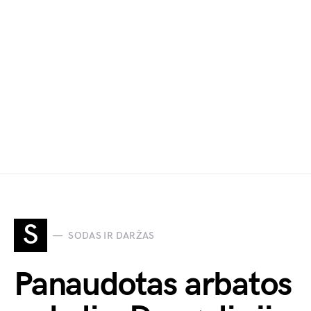
S
SODAS IR DARŽAS
Panaudotas arbatos