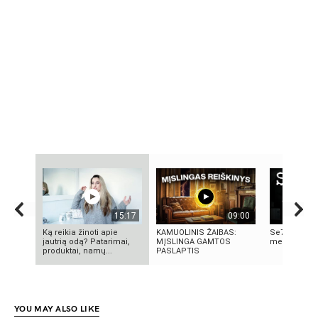
15:17
09:00
Ką reikia žinoti apie
KAMUOLINIS ŽAIBAS:
Se7en – kai
jautrią odą? Patarimai,
MĮSLINGA GAMTOS
meno kūrini
produktai, namų...
PASLAPTIS
YOU MAY ALSO LIKE