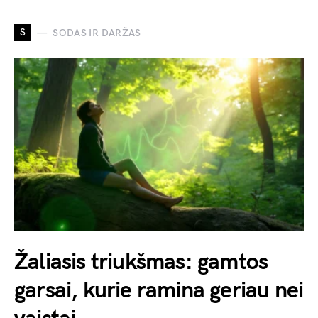
S
SODAS IR DARŽAS
Žaliasis triukšmas: gamtos
garsai, kurie ramina geriau nei