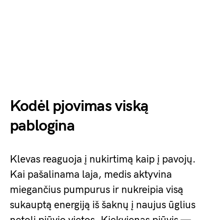
Kodėl pjovimas viską
pablogina
Klevas reaguoja į nukirtimą kaip į pavojų.
Kai pašalinama laja, medis aktyvina
miegančius pumpurus ir nukreipia visą
sukauptą energiją iš šaknų į naujus ūglius