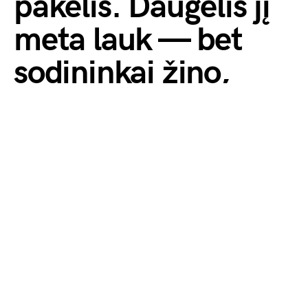
pakelis. Daugelis jį
meta lauk — bet
sodininkai žino,
kam jis dar tinka
by
Monika Veronika
2026-05-24
Senelė niekada neišmesdavo arbatos
pakelių. Sudėdavo į dubenėlį ant palangės,
leisdavo išdžiūti, o paskui nešdavo į darželį.