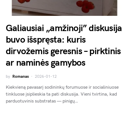
Galiausiai „amžinoji” diskusija
buvo išspręsta: kuris
dirvožemis geresnis – pirktinis
ar naminės gamybos
by
Romanas
2026-01-12
Kiekvieną pavasarį sodininkų forumuose ir socialiniuose
tinkluose įsiplieskia ta pati diskusija. Vieni tvirtina, kad
parduotuvinis substratas — pinigų…