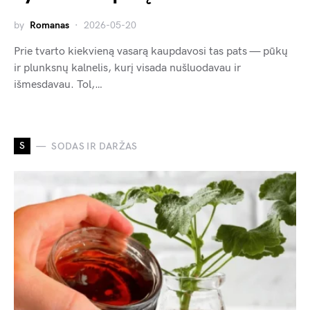
by
Romanas
2026-05-20
Prie tvarto kiekvieną vasarą kaupdavosi tas pats — pūkų
ir plunksnų kalnelis, kurį visada nušluodavau ir
išmesdavau. Tol,…
S
SODAS IR DARŽAS