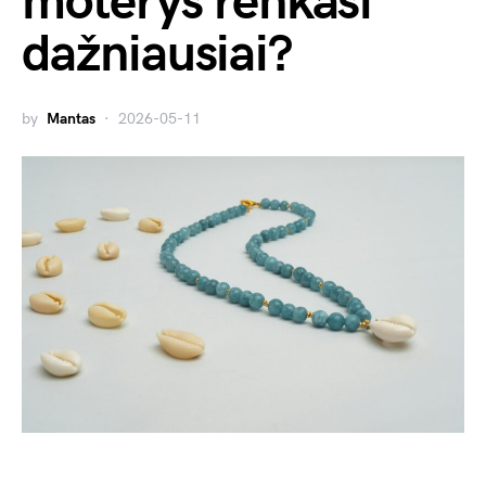
moterys renkasi
dažniausiai?
by
Mantas
2026-05-11