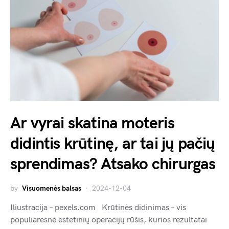
Ar vyrai skatina moteris
didintis krūtinę, ar tai jų pačių
sprendimas? Atsako chirurgas
by
Visuomenės balsas
2024-12-04
Iliustracija – pexels.com Krūtinės didinimas – vis
populiaresnė estetinių operacijų rūšis, kurios rezultatai