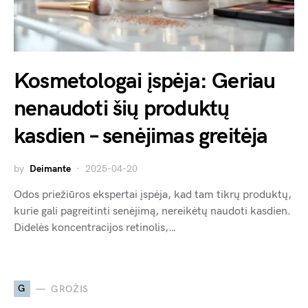
Kosmetologai įspėja: Geriau
nenaudoti šių produktų
kasdien – senėjimas greitėja
by
Deimante
2025-04-20
Odos priežiūros ekspertai įspėja, kad tam tikrų produktų,
kurie gali pagreitinti senėjimą, nereikėtų naudoti kasdien.
Didelės koncentracijos retinolis,…
G
GROŽIS