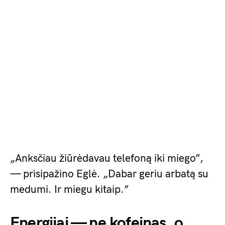
„Anksčiau žiūrėdavau telefoną iki miego”,
— prisipažino Eglė. „Dabar geriu arbatą su
medumi. Ir miegu kitaip.”
Energijai — ne kofeinas, o