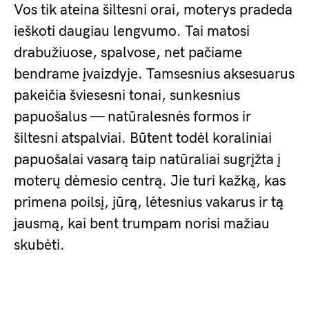
Vos tik ateina šiltesni orai, moterys pradeda
ieškoti daugiau lengvumo. Tai matosi
drabužiuose, spalvose, net pačiame
bendrame įvaizdyje. Tamsesnius aksesuarus
pakeičia šviesesni tonai, sunkesnius
papuošalus — natūralesnės formos ir
šiltesni atspalviai. Būtent todėl koraliniai
papuošalai vasarą taip natūraliai sugrįžta į
moterų dėmesio centrą. Jie turi kažką, kas
primena poilsį, jūrą, lėtesnius vakarus ir tą
jausmą, kai bent trumpam norisi mažiau
skubėti.