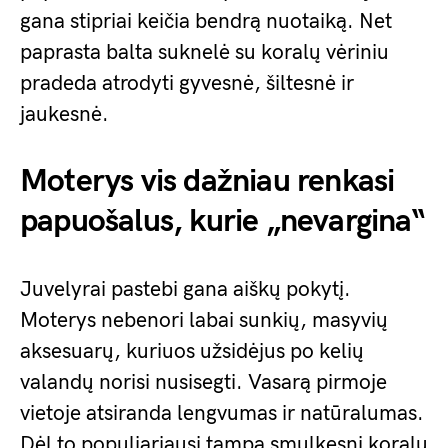
gana stipriai keičia bendrą nuotaiką. Net
paprasta balta suknelė su koralų vėriniu
pradeda atrodyti gyvesnė, šiltesnė ir
jaukesnė.
Moterys vis dažniau renkasi
papuošalus, kurie „nevargina“
Juvelyrai pastebi gana aiškų pokytį.
Moterys nebenori labai sunkių, masyvių
aksesuarų, kuriuos užsidėjus po kelių
valandų norisi nusisegti. Vasarą pirmoje
vietoje atsiranda lengvumas ir natūralumas.
Dėl to populiariausi tampa smulkesni koralų