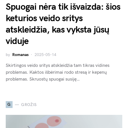
Spuogai nėra tik išvaizda: šios
keturios veido sritys
atskleidžia, kas vyksta jūsų
viduje
by
Romanas
2025-05-14
Skirtingos veido sritys atskleidžia tam tikras vidines
problemas. Kaktos išbėrimai rodo stresą ir kepenų
problemas. Skruostų spuogai susiję…
G
GROŽIS