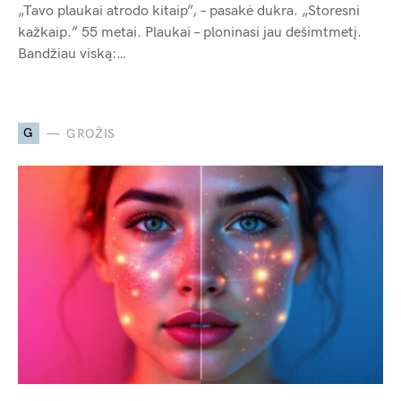
„Tavo plaukai atrodo kitaip”, – pasakė dukra. „Storesni
kažkaip.” 55 metai. Plaukai – ploninasi jau dešimtmetį.
Bandžiau viską:…
G
GROŽIS