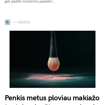
gali padėti moterims pasiekti…
G
GROŽIS
Penkis metus ploviau makiažo