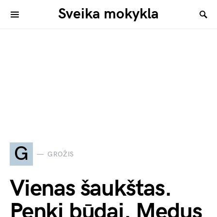
Sveika mokykla
G
GROŽIS
Vienas šaukštas.
Penki būdai. Medus