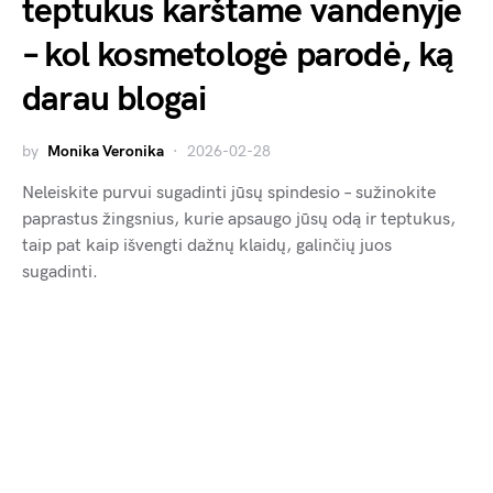
teptukus karštame vandenyje
– kol kosmetologė parodė, ką
darau blogai
by
Monika Veronika
2026-02-28
Neleiskite purvui sugadinti jūsų spindesio – sužinokite
paprastus žingsnius, kurie apsaugo jūsų odą ir teptukus,
taip pat kaip išvengti dažnų klaidų, galinčių juos
sugadinti.