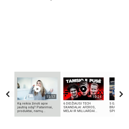
15:17
10:24
Ką reikia žinoti apie
6 DIDŽIAUSI TECH
5 GALINGIAU
jautrią odą? Patarimai,
SKANDALAI: AFEROS,
BRANDUOLIN
produktai, namų...
MELAI IR MILIJARDAI...
SPROGIMAI 