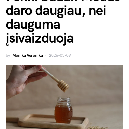
daro daugiau, nei
dauguma
įsivaizduoja
by
Monika Veronika
2026-05-09