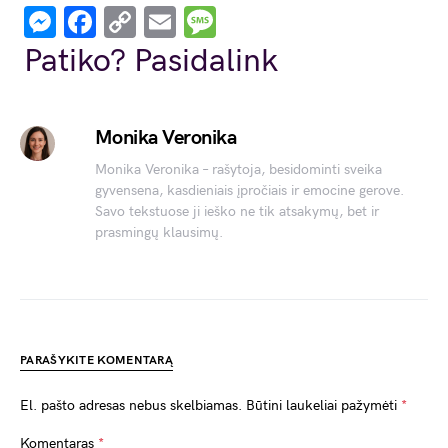
Messenger
Facebook
Copy
Email
Message
Link
Patiko? Pasidalink
Monika Veronika
Monika Veronika – rašytoja, besidominti sveika
gyvensena, kasdieniais įpročiais ir emocine gerove.
Savo tekstuose ji ieško ne tik atsakymų, bet ir
prasmingų klausimų.
PARAŠYKITE KOMENTARĄ
El. pašto adresas nebus skelbiamas.
Būtini laukeliai pažymėti
*
Komentaras
*