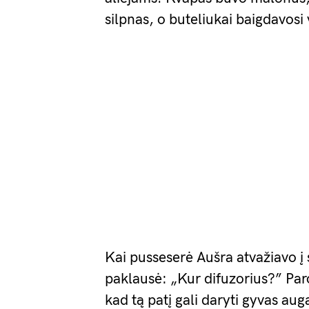
silpnas, o buteliukai baigdavos
Kai pusseserė Aušra atvažiavo į 
paklausė: „Kur difuzorius?” Paro
kad tą patį gali daryti gyvas aug