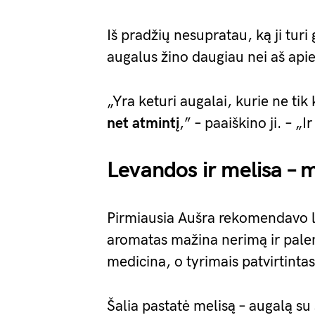
Iš pradžių nesupratau, ką ji turi 
augalus žino daugiau nei aš apie
„Yra keturi augalai, kurie ne tik 
net atmintį
,” – paaiškino ji. – „I
Levandos ir melisa –
Pirmiausia Aušra rekomendavo le
aromatas mažina nerimą ir palen
medicina, o tyrimais patvirtintas
Šalia pastatė melisą – augalą su