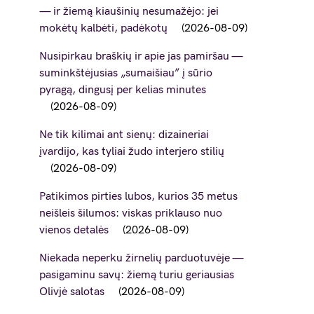
— ir žiemą kiaušinių nesumažėjo: jei
mokėtų kalbėti, padėkotų
2026-08-09
Nusipirkau braškių ir apie jas pamiršau —
suminkštėjusias „sumaišiau” į sūrio
pyragą, dingusį per kelias minutes
2026-08-09
Ne tik kilimai ant sienų: dizaineriai
įvardijo, kas tyliai žudo interjero stilių
2026-08-09
Patikimos pirties lubos, kurios 35 metus
neišleis šilumos: viskas priklauso nuo
vienos detalės
2026-08-09
Niekada neperku žirnelių parduotuvėje —
pasigaminu savų: žiemą turiu geriausias
Olivjė salotas
2026-08-09