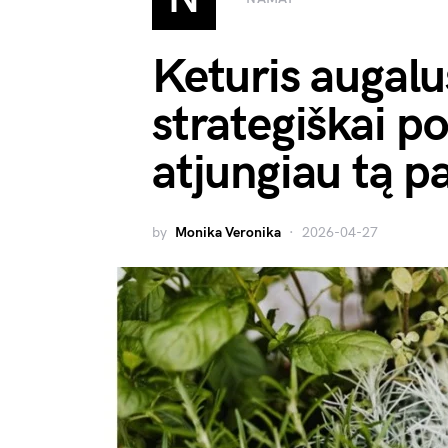
Keturis augalu
strategiškai p
atjungiau tą p
by
Monika Veronika
2026-04-27