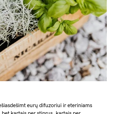
ešiasdešimt eurų difuzoriui ir eteriniams
et kartais per stiprus, kartais per