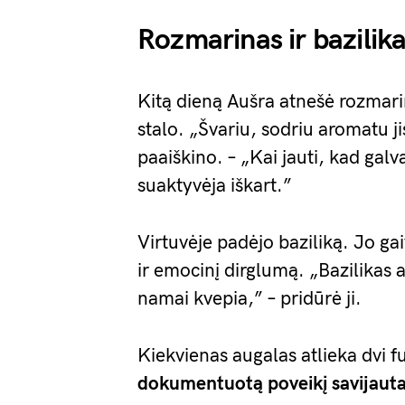
Rozmarinas ir bazilikas
Kitą dieną Aušra atnešė rozmari
stalo. „Švariu, sodriu aromatu ji
paaiškino. – „Kai jauti, kad galv
suaktyvėja iškart.”
Virtuvėje padėjo baziliką. Jo g
ir emocinį dirglumą. „Bazilikas a
namai kvepia,” – pridūrė ji.
Kiekvienas augalas atlieka dvi fu
dokumentuotą poveikį savijauta