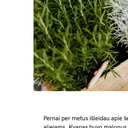
Pernai per metus išleidau apie š
aliejams. Kvapas buvo malonus, b