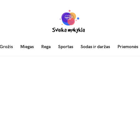
Grožis
Miegas
Rega
Sportas
Sodas ir daržas
Priemonės