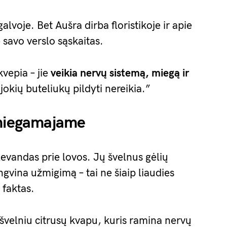
galvoje. Bet Aušra dirba floristikoje ir apie
 savo verslo sąskaitas.
kvepia – jie
veikia nervų sistemą, miegą ir
r jokių buteliukų pildyti nereikia.”
 miegamajame
vandas prie lovos. Jų švelnus gėlių
gvina užmigimą – tai ne šiaip liaudies
 faktas.
 švelniu citrusų kvapu, kuris ramina nervų