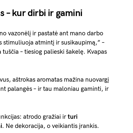
 – kur dirbi ir gamini
no vazonėlį ir pastatė ant mano darbo
s stimuliuoja atmintį ir susikaupimą,” –
a tuščia – tiesiog palieski šakelę. Kvapas
aivus, aštrokas aromatas mažina nuovargį
nt palangės – ir tau maloniau gaminti, ir
nkcijas: atrodo gražiai ir
turi
i
. Ne dekoracija, o veikiantis įrankis.