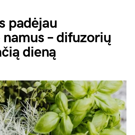
s padėjau
o namus – difuzorių
ačią dieną