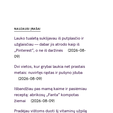
NAUJAUSI ĮRAŠAI
Lauko tualetą suklijavau iš putplasčio ir
užglaisčiau — dabar jis atrodo kaip iš
„Pinterest”, o ne iš daržinės
2026-08-
09
Dvi vietos, kur grybai laukia net prastais
metais: nuvirtęs rąstas ir pušyno įduba
2026-08-09
Išbandžiau pas mamą kaime ir pasiėmiau
receptą: abrikosų „Fanta” kompotas
žiemai
2026-08-09
Pradėjau vištoms duoti šį vitaminų užpilą