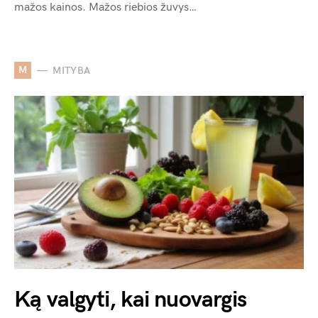
mažos kainos. Mažos riebios žuvys…
M
MITYBA
Ką valgyti, kai nuovargis