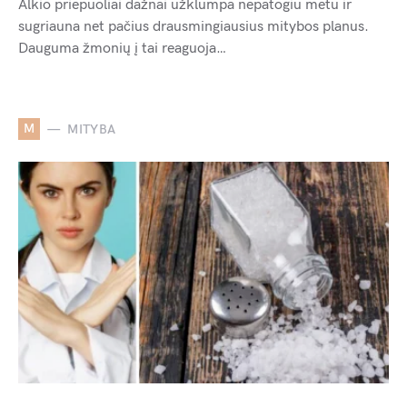
Alkio priepuoliai dažnai užklumpa nepatogiu metu ir
sugriauna net pačius drausmingiausius mitybos planus.
Dauguma žmonių į tai reaguoja…
M
MITYBA