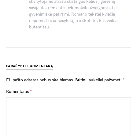
skaitytojams atrasti skirtingus kelius į geresnę
savijautą, remiantis tiek mokslo įžvalgomis, tiek
gyvenimiška patirtimi. Romano tekstai kviečia
neprimesti sau taisyklių, o ieškoti to, kas veikia
būtent tau.
PARAŠYKITE KOMENTARĄ
El. pašto adresas nebus skelbiamas.
Būtini laukeliai pažymėti
*
Komentaras
*