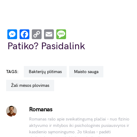
Messenger
Facebook
Copy
Email
Message
Link
Patiko? Pasidalink
TAGS:
bakterijų plitimas
Maisto sauga
žali mėsos plovimas
Romanas
Romanas rašo apie sveikatingumą plačiai – nuo fizinio
aktyvumo ir mitybos iki psichologinės pusiausvyros ir
kasdienio sąmoningumo. Jo tikslas – padėti