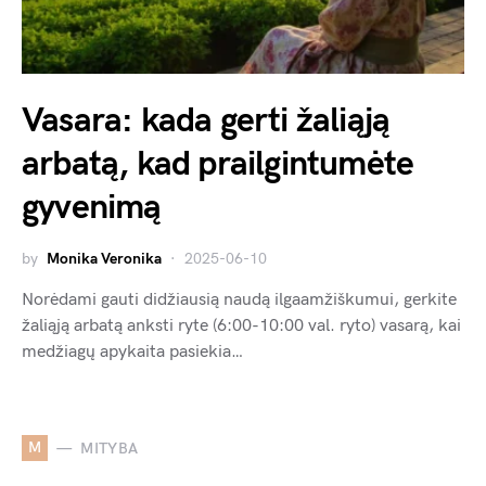
Vasara: kada gerti žaliąją
arbatą, kad prailgintumėte
gyvenimą
by
Monika Veronika
2025-06-10
Norėdami gauti didžiausią naudą ilgaamžiškumui, gerkite
žaliąją arbatą anksti ryte (6:00-10:00 val. ryto) vasarą, kai
medžiagų apykaita pasiekia…
M
MITYBA