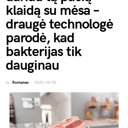
klaidą su mėsa –
draugė technologė
parodė, kad
bakterijas tik
dauginau
by
Romanas
2026-04-09