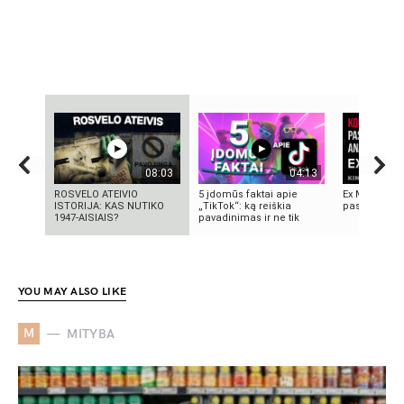
08:03
04:13
ROSVELO ATEIVIO
5 įdomūs faktai apie
Ex Machina: 
ISTORIJA: KAS NUTIKO
„TikTok“: ką reiškia
pasirinkimo
1947-AISIAIS?
pavadinimas ir ne tik
YOU MAY ALSO LIKE
M
MITYBA