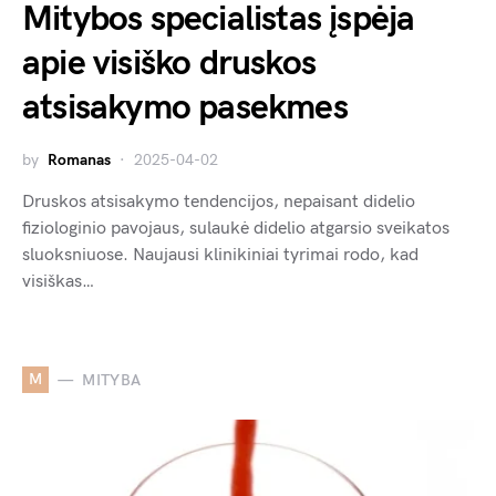
Mitybos specialistas įspėja
apie visiško druskos
atsisakymo pasekmes
by
Romanas
2025-04-02
Druskos atsisakymo tendencijos, nepaisant didelio
fiziologinio pavojaus, sulaukė didelio atgarsio sveikatos
sluoksniuose. Naujausi klinikiniai tyrimai rodo, kad
visiškas…
M
MITYBA