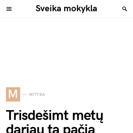
Sveika mokykla
M
MITYBA
Trisdešimt metų
dariau tą pačią