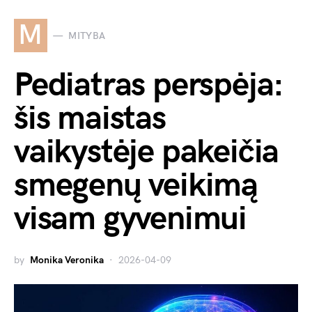
M
MITYBA
Pediatras perspėja:
šis maistas
vaikystėje pakeičia
smegenų veikimą
visam gyvenimui
by
Monika Veronika
2026-04-09