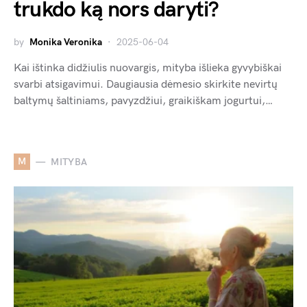
trukdo ką nors daryti?
by
Monika Veronika
2025-06-04
Kai ištinka didžiulis nuovargis, mityba išlieka gyvybiškai
svarbi atsigavimui. Daugiausia dėmesio skirkite nevirtų
baltymų šaltiniams, pavyzdžiui, graikiškam jogurtui,…
M
MITYBA