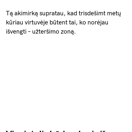
Tą akimirką supratau, kad trisdešimt metų
kūriau virtuvėje būtent tai, ko norėjau
išvengti – užteršimo zoną.