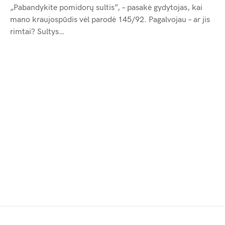
„Pabandykite pomidorų sultis”, – pasakė gydytojas, kai
mano kraujospūdis vėl parodė 145/92. Pagalvojau – ar jis
rimtai? Sultys…