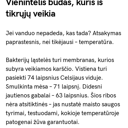
Vienintelis būdas, kuris iš
tikrųjų veikia
Jei vanduo nepadeda, kas tada? Atsakymas
paprastesnis, nei tikėjausi – temperatūra.
Bakterijų ląstelės turi membranas, kurios
subyra veikiamos karščio. Vistiena turi
pasiekti 74 laipsnius Celsijaus viduje.
Smulkinta mėsa – 71 laipsnį. Didesni
jautienos gabalai – 63 laipsnius. Šios ribos
nėra atsitiktinės – jas nustatė maisto saugos
tyrimai, testuodami, kokioje temperatūroje
patogenai žūva garantuotai.