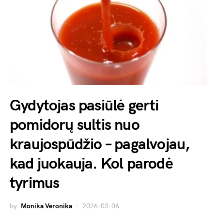
Gydytojas pasiūlė gerti
pomidorų sultis nuo
kraujospūdžio – pagalvojau,
kad juokauja. Kol parodė
tyrimus
by
Monika Veronika
2026-03-06