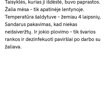
Taisyklės, kurias ji išdėstė, buvo paprastos.
Žalia mėsa – tik apatinėje lentynoje.
Temperatūra šaldytuve – žemiau 4 laipsnių.
Sandarus pakavimas, kad niekas
neišsiveržtų. Ir jokio plovimo – tik švarios
rankos ir dezinfekuoti paviršiai po darbo su
žaliava.