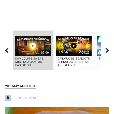
09:00
09:20
KAMUOLINIS ŽAIBAS:
10 FILMUOSE IŠGALVOTŲ
4 Faktai apie
MĮSLINGA GAMTOS
TECHNOLOGIJŲ, KURIOS
PASLAPTIS
TAPO REALYBE
YOU MAY ALSO LIKE
R
RECEPTAI