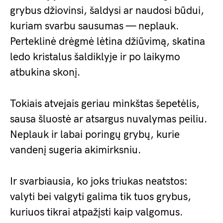
grybus džiovinsi, šaldysi ar naudosi būdui,
kuriam svarbu sausumas — neplauk.
Perteklinė drėgmė lėtina džiūvimą, skatina
ledo kristalus šaldiklyje ir po laikymo
atbukina skonį.
Tokiais atvejais geriau minkštas šepetėlis,
sausa šluostė ar atsargus nuvalymas peiliu.
Neplauk ir labai poringų grybų, kurie
vandenį sugeria akimirksniu.
Ir svarbiausia, ko joks triukas neatstos:
valyti bei valgyti galima tik tuos grybus,
kuriuos tikrai atpažįsti kaip valgomus.