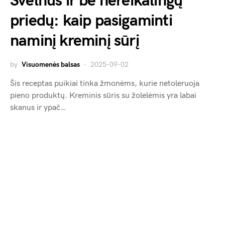
Švelnus ir be nereikalingų
priedų: kaip pasigaminti
naminį kreminį sūrį
by
Visuomenės balsas
2025-09-02
Šis receptas puikiai tinka žmonėms, kurie netoleruoja
pieno produktų. Kreminis sūris su žolelėmis yra labai
skanus ir ypač…