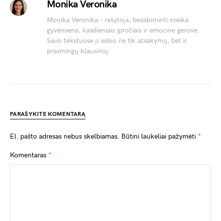
Monika Veronika
Monika Veronika – rašytoja, besidominti sveika
gyvensena, kasdieniais įpročiais ir emocine gerove.
Savo tekstuose ji ieško ne tik atsakymų, bet ir
prasmingų klausimų.
PARAŠYKITE KOMENTARĄ
El. pašto adresas nebus skelbiamas.
Būtini laukeliai pažymėti
*
Komentaras
*