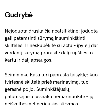
Gudrybė
Nejoduota druska čia neatsitiktinė: joduota
gali patamsinti sūrymą ir suminkštinti
skilteles. Ir neskubėkite su actu – įpylę į dar
verdantį sūrymą prarasite dalį rūgšties, o
kartu ir dalį apsaugos.
Šeimininkė Rasa turi paprastą taisyklę: kuo
tvirtesnė skiltelė prieš marinavimą, tuo
geresnė po jo. Suminkštėjusių,
patamsėjusių česnakų nemarinuokite – jų
neišgelbės net geriausias sūrymas.