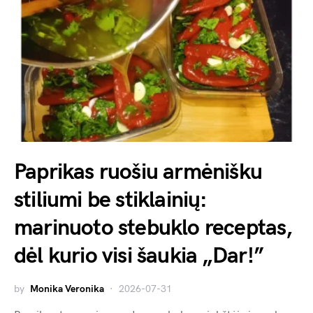
Paprikas ruošiu armėnišku
stiliumi be stiklainių:
marinuoto stebuklo receptas,
dėl kurio visi šaukia „Dar!”
by
Monika Veronika
2026-07-31