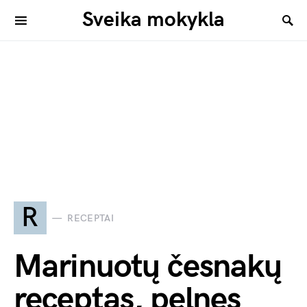
Sveika mokykla
R
RECEPTAI
Marinuotų česnakų
receptas, pelnęs