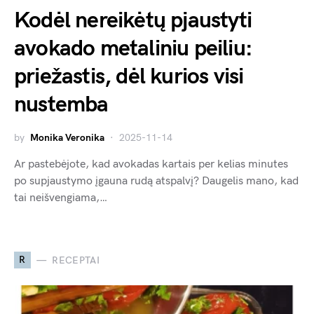
Kodėl nereikėtų pjaustyti
avokado metaliniu peiliu:
priežastis, dėl kurios visi
nustemba
by
Monika Veronika
2025-11-14
Ar pastebėjote, kad avokadas kartais per kelias minutes
po supjaustymo įgauna rudą atspalvį? Daugelis mano, kad
tai neišvengiama,…
R
RECEPTAI