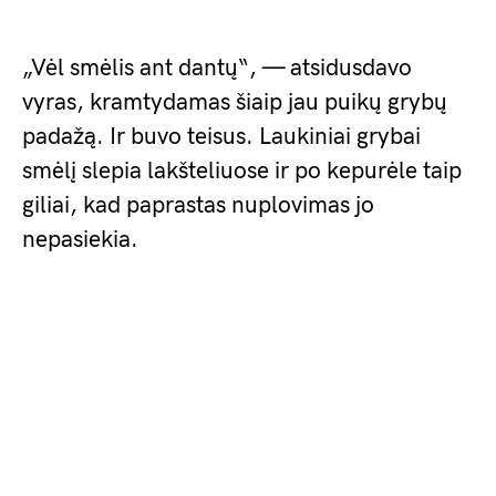
„Vėl smėlis ant dantų“, — atsidusdavo
vyras, kramtydamas šiaip jau puikų grybų
padažą. Ir buvo teisus. Laukiniai grybai
smėlį slepia lakšteliuose ir po kepurėle taip
giliai, kad paprastas nuplovimas jo
nepasiekia.