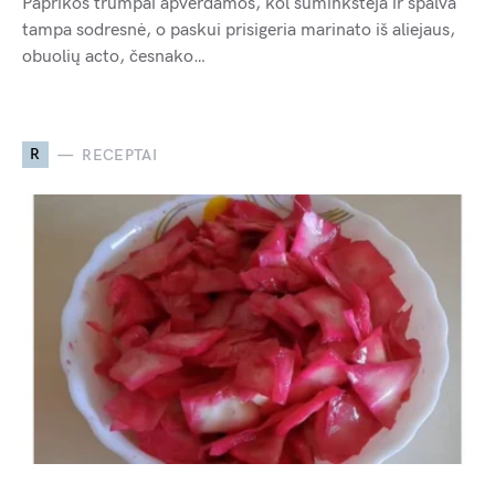
Paprikos trumpai apverdamos, kol suminkštėja ir spalva
tampa sodresnė, o paskui prisigeria marinato iš aliejaus,
obuolių acto, česnako…
R
RECEPTAI