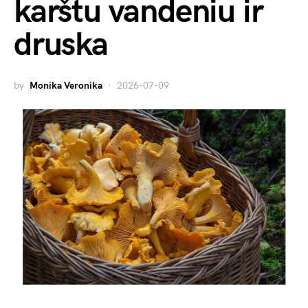
karštu vandeniu ir
druska
by
Monika Veronika
2026-07-09