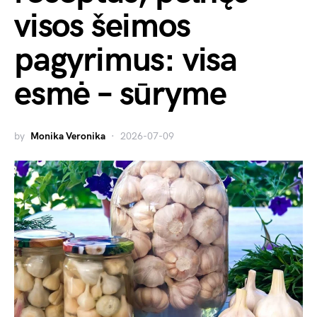
visos šeimos
pagyrimus: visa
esmė – sūryme
by
Monika Veronika
2026-07-09