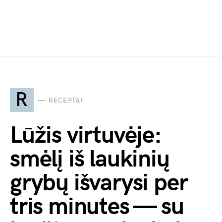
R
RECEPTAI
Lūžis virtuvėje:
smėlį iš laukinių
grybų išvarysi per
tris minutes — su