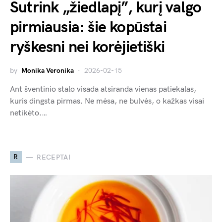
Sutrink „žiedlapį”, kurį valgo
pirmiausia: šie kopūstai
ryškesni nei korėjietiški
by
Monika Veronika
2026-02-15
Ant šventinio stalo visada atsiranda vienas patiekalas,
kuris dingsta pirmas. Ne mėsa, ne bulvės, o kažkas visai
netikėto.…
R
RECEPTAI