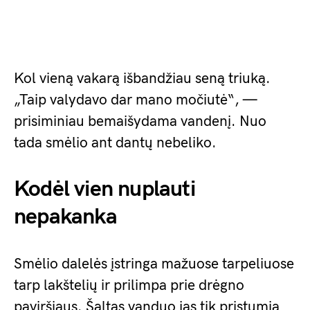
Kol vieną vakarą išbandžiau seną triuką.
„Taip valydavo dar mano močiutė“, —
prisiminiau bemaišydama vandenį. Nuo
tada smėlio ant dantų nebeliko.
Kodėl vien nuplauti
nepakanka
Smėlio dalelės įstringa mažuose tarpeliuose
tarp lakštelių ir prilimpa prie drėgno
paviršiaus. Šaltas vanduo jas tik pristumia