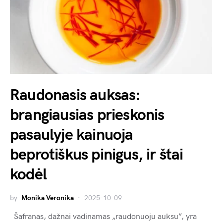
Raudonasis auksas:
brangiausias prieskonis
pasaulyje kainuoja
beprotiškus pinigus, ir štai
kodėl
by
Monika Veronika
2025-10-09
Šafranas, dažnai vadinamas „raudonuoju auksu”, yra