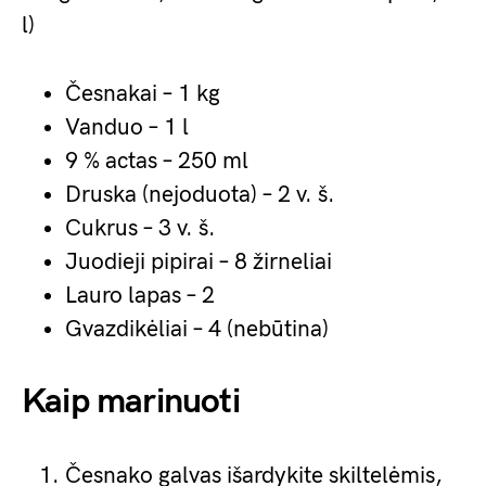
l)
Česnakai – 1 kg
Vanduo – 1 l
9 % actas – 250 ml
Druska (nejoduota) – 2 v. š.
Cukrus – 3 v. š.
Juodieji pipirai – 8 žirneliai
Lauro lapas – 2
Gvazdikėliai – 4 (nebūtina)
Kaip marinuoti
Česnako galvas išardykite skiltelėmis,