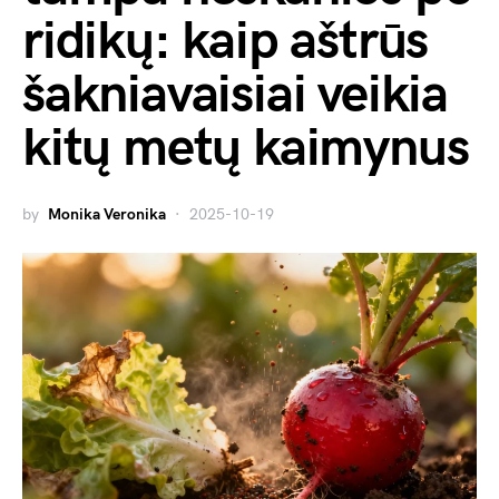
ridikų: kaip aštrūs
šakniavaisiai veikia
kitų metų kaimynus
by
Monika Veronika
2025-10-19