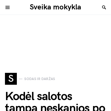
Sveika mokykla
S
SODAS IR DARŽAS
Kodėl salotos
tampa neskanios po