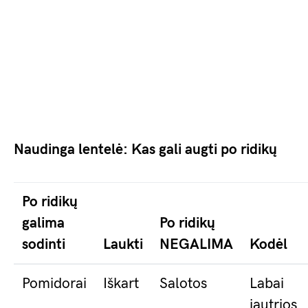
Naudinga lentelė: Kas gali augti po ridikų
Po ridikų
galima
Po ridikų
sodinti
Laukti
NEGALIMA
Kodėl
Pomidorai
Iškart
Salotos
Labai
jautrios