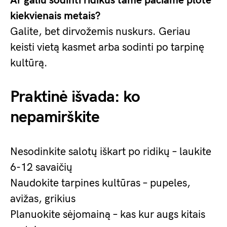
Ar galiu sodinti ridikus tame pačiame plote
kiekvienais metais?
Galite, bet dirvožemis nuskurs. Geriau
keisti vietą kasmet arba sodinti po tarpinę
kultūrą.
Praktinė išvada: ko
nepamirškite
Nesodinkite salotų iškart po ridikų – laukite
6-12 savaičių
Naudokite tarpines kultūras – pupeles,
avižas, grikius
Planuokite sėjomainą – kas kur augs kitais