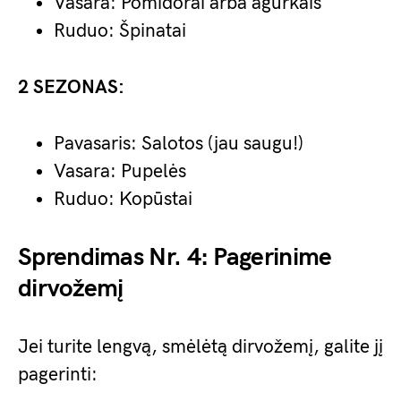
Vasara: Pomidorai arba agurkais
Ruduo: Špinatai
2 SEZONAS:
Pavasaris: Salotos (jau saugu!)
Vasara: Pupelės
Ruduo: Kopūstai
Sprendimas Nr. 4: Pagerinime
dirvožemį
Jei turite lengvą, smėlėtą dirvožemį, galite jį
pagerinti: