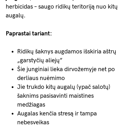
herbicidas – saugo ridikų teritoriją nuo kitų
augalų.
Paprastai tariant:
Ridikų šaknys augdamos išskiria aštrų
„garstyčių aliejų”
Šie junginiai lieka dirvožemyje net po
derliaus nuėmimo
Jie trukdo kitų augalų (ypač salotų)
šaknims pasisavinti maistines
medžiagas
Augalas kenčia stresą ir tampa
nebesveikas