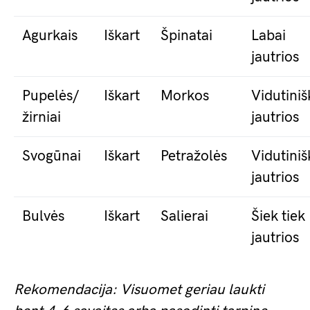
Agurkais
Iškart
Špinatai
Labai
jautrios
Pupelės/
Iškart
Morkos
Vidutiniš
žirniai
jautrios
Svogūnai
Iškart
Petražolės
Vidutiniš
jautrios
Bulvės
Iškart
Salierai
Šiek tiek
jautrios
Rekomendacija: Visuomet geriau laukti