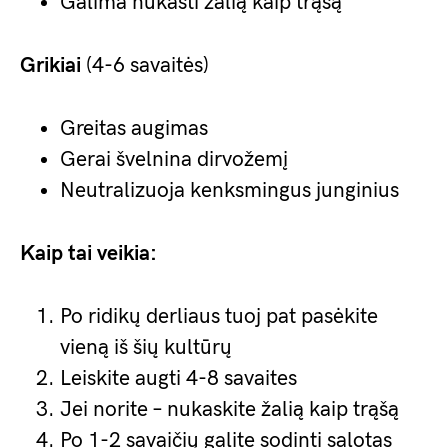
Galima nukasti žalią kaip trąšą
Grikiai
(4-6 savaitės)
Greitas augimas
Gerai švelnina dirvožemį
Neutralizuoja kenksmingus junginius
Kaip tai veikia:
Po ridikų derliaus tuoj pat pasėkite
vieną iš šių kultūrų
Leiskite augti 4-8 savaites
Jei norite – nukaskite žalią kaip trąšą
Po 1-2 savaičių galite sodinti salotas