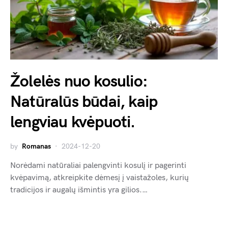
Žolelės nuo kosulio:
Natūralūs būdai, kaip
lengviau kvėpuoti.
by
Romanas
2024-12-20
Norėdami natūraliai palengvinti kosulį ir pagerinti
kvėpavimą, atkreipkite dėmesį į vaistažoles, kurių
tradicijos ir augalų išmintis yra gilios.…