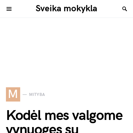
Sveika mokykla
M
MITYBA
Kodėl mes valgome
vynuoges su