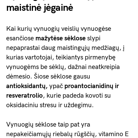
maistinė jėgainė
Kai kurių vynuogių veislių vynuogėse
esančiose
mažytėse sėklose
slypi
nepaprastai daug maistingųjų medžiagų, į
kurias vartotojai, teikiantys pirmenybę
vynuogėms be sėklų, dažnai neatkreipia
dėmesio. Šiose sėklose gausu
antioksidantų,
ypač
proantocianidinų ir
resveratrolio
, kurie padeda kovoti su
oksidaciniu stresu ir uždegimu.
Vynuogių sėklose taip pat yra
nepakeičiamųjų riebalų rūgščių, vitamino E