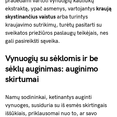
pradėdami vartoti vynuogių kauliukų
ekstraktą, ypač asmenys, vartojantys
kraują
skystinančius vaistus
arba turintys
kraujavimo sutrikimų, turėtų pasitarti su
sveikatos priežiūros paslaugų teikėjais, nes
gali pasireikšti sąveika.
Vynuogių su sėklomis ir be
sėklų auginimas: auginimo
skirtumai
Namų sodininkai, ketinantys auginti
vynuoges, susiduria su iš esmės skirtingais
iššūkiais, priklausomai nuo to, ar savo