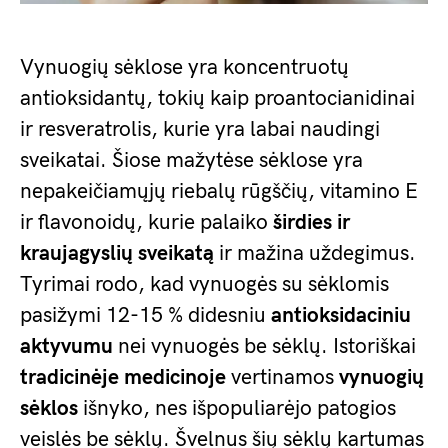
Vynuogių sėklose yra koncentruotų
antioksidantų, tokių kaip proantocianidinai
ir resveratrolis, kurie yra labai naudingi
sveikatai. Šiose mažytėse sėklose yra
nepakeičiamųjų riebalų rūgščių, vitamino E
ir flavonoidų, kurie palaiko
širdies ir
kraujagyslių sveikatą
ir mažina uždegimus.
Tyrimai rodo, kad vynuogės su sėklomis
pasižymi 12-15 % didesniu
antioksidaciniu
aktyvumu
nei vynuogės be sėklų. Istoriškai
tradicinėje medicinoje
vertinamos
vynuogių
sėklos
išnyko, nes išpopuliarėjo patogios
veislės be sėklų. Švelnus šių sėklų kartumas