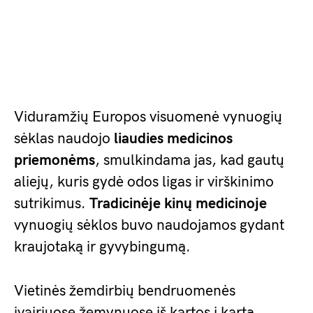
Viduramžių Europos visuomenė vynuogių
sėklas naudojo
liaudies medicinos
priemonėms
, smulkindama jas, kad gautų
aliejų, kuris gydė odos ligas ir virškinimo
sutrikimus.
Tradicinėje kinų medicinoje
vynuogių sėklos buvo naudojamos gydant
kraujotaką ir gyvybingumą.
Vietinės žemdirbių bendruomenės
įvairiuose žemynuose iš kartos į kartą