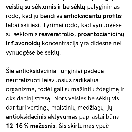
veislių su sėklomis ir be sėklų
palyginimas
rodo, kad jų bendras
antioksidantų profilis
labai skiriasi. Tyrimai rodo, kad vynuogėse
su sėklomis
resveratrolio, proantocianidinų
ir flavonoidų
koncentracija yra didesnė nei
vynuogėse be sėklų.
Šie antioksidaciniai junginiai padeda
neutralizuoti laisvuosius radikalus
organizme, todėl gali sumažinti uždegimą ir
oksidacinį stresą. Nors veislės be sėklų vis
dar turi vertingų maistinių medžiagų, jų
antioksidacinis aktyvumas
paprastai būna
12-15 % mažesnis
. Šis skirtumas ypač