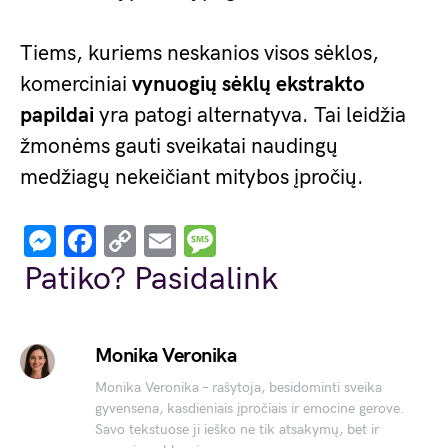
Tiems, kuriems neskanios visos sėklos,
komerciniai
vynuogių sėklų ekstrakto
papildai
yra patogi alternatyva. Tai leidžia
žmonėms gauti sveikatai naudingų
medžiagų nekeičiant mitybos įpročių.
Messenger
Facebook
Copy
Email
Message
Link
Patiko? Pasidalink
Monika Veronika
Monika Veronika – rašytoja, besidominti sveika
gyvensena, kasdieniais įpročiais ir emocine gerove.
Savo tekstuose ji ieško ne tik atsakymų, bet ir