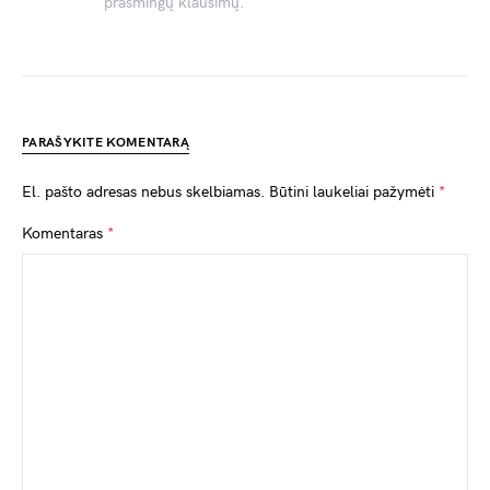
prasmingų klausimų.
PARAŠYKITE KOMENTARĄ
El. pašto adresas nebus skelbiamas.
Būtini laukeliai pažymėti
*
Komentaras
*