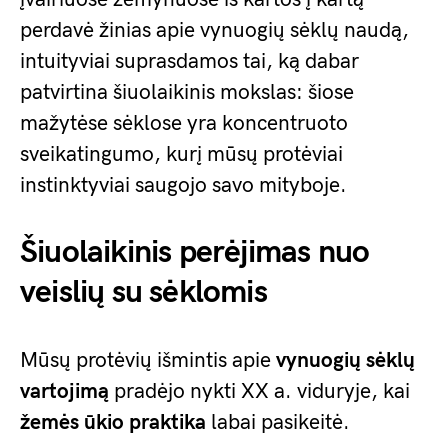
perdavė žinias apie vynuogių sėklų naudą,
intuityviai suprasdamos tai, ką dabar
patvirtina šiuolaikinis mokslas: šiose
mažytėse sėklose yra koncentruoto
sveikatingumo, kurį mūsų protėviai
instinktyviai saugojo savo mityboje.
Šiuolaikinis perėjimas nuo
veislių su sėklomis
Mūsų protėvių išmintis apie
vynuogių sėklų
vartojimą
pradėjo nykti XX a. viduryje, kai
žemės ūkio praktika
labai pasikeitė.