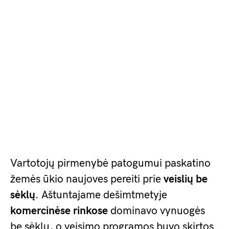
Vartotojų pirmenybė patogumui paskatino
žemės ūkio naujoves pereiti prie
veislių be
sėklų
. Aštuntajame dešimtmetyje
komercinėse rinkose
dominavo vynuogės
be sėklų, o veisimo programos buvo skirtos