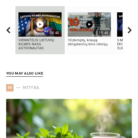
08:40
15:45
VIENINTELIS LIETUVIŲ
10 įtemptų, kraują
5 MOKSLINIA
KILMĖS NASA
stingdančių kino istorijų
EKSPERIMENT
ASTRONAUTAS
SUKRĖTĖ PA
YOU MAY ALSO LIKE
M
MITYBA