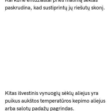
Kai kurie entuziastai prieš malimą sėklas
paskrudina, kad sustiprintų jų riešutų skonį.
Kitas išvestinis vynuogių sėklų aliejus yra
puikus aukštos temperatūros kepimo aliejus
arba salotų padažų pagrindas.