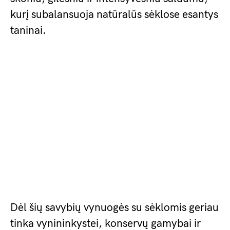
kurį subalansuoja natūralūs sėklose esantys
taninai.
Dėl šių savybių vynuogės su sėklomis geriau
tinka vynininkystei, konservų gamybai ir