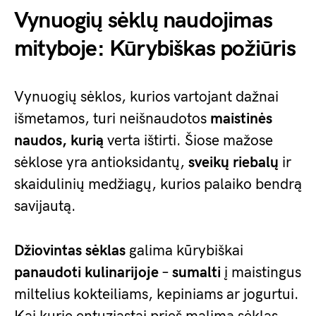
Vynuogių sėklų naudojimas
mityboje: Kūrybiškas požiūris
Vynuogių sėklos, kurios vartojant dažnai
išmetamos, turi neišnaudotos
maistinės
naudos, kurią
verta ištirti. Šiose mažose
sėklose yra antioksidantų,
sveikų riebalų
ir
skaidulinių medžiagų, kurios palaiko bendrą
savijautą.
Džiovintas sėklas
galima kūrybiškai
panaudoti kulinarijoje
–
sumalti
į maistingus
miltelius kokteiliams, kepiniams ar jogurtui.