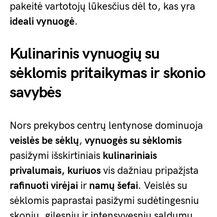
pakeitė vartotojų lūkesčius dėl to, kas yra
ideali vynuogė
.
Kulinarinis vynuogių su
sėklomis pritaikymas ir skonio
savybės
Nors prekybos centrų lentynose dominuoja
veislės be sėklų
,
vynuogės su sėklomis
pasižymi išskirtiniais
kulinariniais
privalumais, kuriuos
vis dažniau pripažįsta
rafinuoti virėjai
ir
namų
šefai
. Veislės su
sėklomis paprastai pasižymi sudėtingesniu
skoniu, gilesniu ir intensyvesniu saldumu,