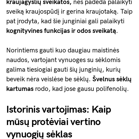
kraujagyslių sveikatos,
nes padeda palaikyti
sveiką kraujospūdį ir gerina kraujotaką. Taip
pat įrodyta, kad šie junginiai gali palaikyti
kognityvines funkcijas ir odos sveikatą
.
Norintiems gauti kuo daugiau maistinės
naudos, vartojant vynuoges su sėklomis
galima tiesiogiai gauti šių junginių, kurių
beveik nėra veislėse be sėklų.
Švelnus sėklų
kartumas
rodo, kad jose gausu polifenolių.
Istorinis vartojimas: Kaip
mūsų protėviai vertino
vynuogių sėklas