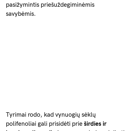
pasižymintis priešuždegiminėmis
savybėmis.
Tyrimai rodo, kad vynuogių sėklų
polifenoliai gali prisidėti prie
širdies ir