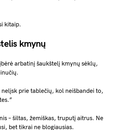
i kitaip.
štelis kmynų
įbėrė arbatinį šaukštelį kmynų sėklų,
inučių.
Ir nelįsk prie tablečių, kol neišbandei to,
tes.”
s – šiltas, žemiškas, truputį aitrus. Ne
si, bet tikrai ne blogiausias.