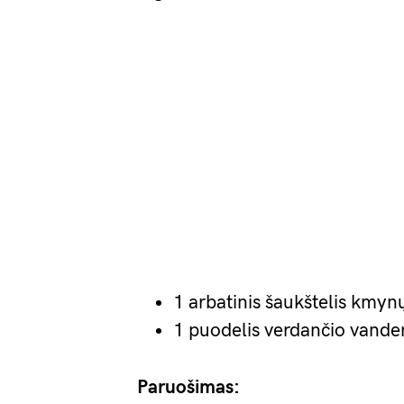
1 arbatinis šaukštelis kmynų 
1 puodelis verdančio vande
Paruošimas: