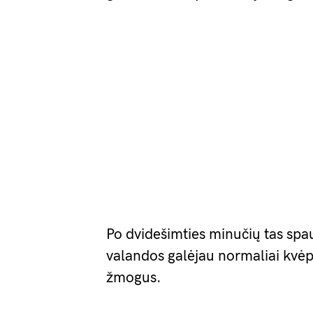
Po dvidešimties minučių tas spa
valandos galėjau normaliai kvėp
žmogus.