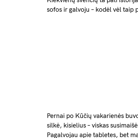
Kiekvienų švenčių ta pati istorija
sofos ir galvoju – kodėl vėl taip
Pernai po Kūčių vakarienės buvo
silkė, kisielius – viskas susimaiš
Pagalvojau apie tabletes, bet m