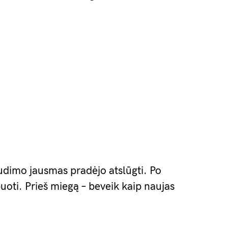
udimo jausmas pradėjo atslūgti. Po
uoti. Prieš miegą – beveik kaip naujas