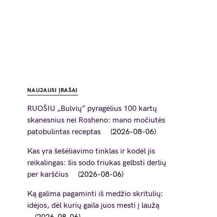
NAUJAUSI ĮRAŠAI
RUOŠIU „Bulvių” pyragėlius 100 kartų
skanesnius nei Rosheno: mano močiutės
patobulintas receptas
2026-08-06
Kas yra šešėliavimo tinklas ir kodėl jis
reikalingas: šis sodo triukas gelbsti derlių
per karščius
2026-08-06
Ką galima pagaminti iš medžio skritulių:
idėjos, dėl kurių gaila juos mesti į laužą