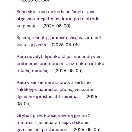
2026-08-06
Senų skustuvų niekada neišmetu: jais
atgaivinu megztinius, kurie po to atrodo
kaip nauji
2026-08-05
Šį ledų receptą gaminsite visą vasarą: net
vaikas jį įveiks
2026-08-05
Kaip nuvalyti lipduko klijus nuo indų vien
buitinėmis priemonėmis: užtenka trintuko
ir kelių minučių
2026-08-05
Kaip visai žiemai atsikratyti šerkšno
šaldiklyje: paprastas būdas, veikiantis
ilgiau nei įprastas atitirpinimas
2026-
08-05
Grybus prieš konservavimą garinu 2
minutes – jie nepatamsėja, o skonis
geresnis nei pirktiniuose
2026-08-05