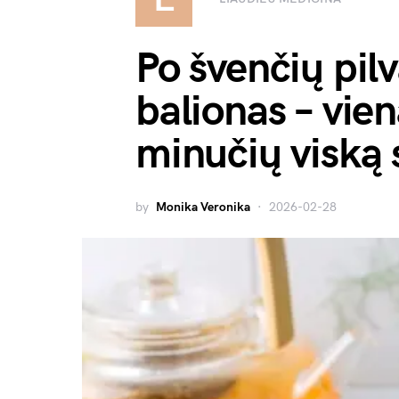
Po švenčių pil
balionas – vie
minučių viską 
by
Monika Veronika
2026-02-28