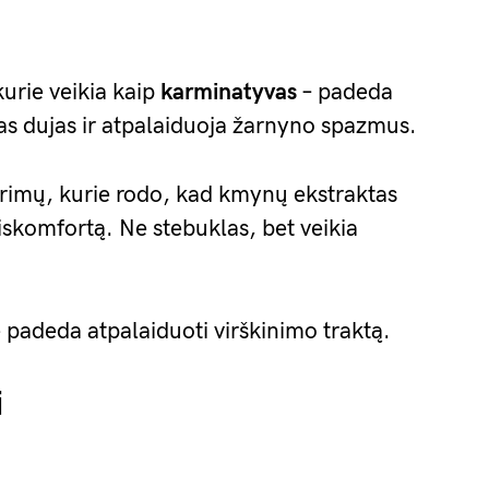
kurie veikia kaip
karminatyvas
– padeda
as dujas ir atpalaiduoja žarnyno spazmus.
tyrimų, kurie rodo, kad kmynų ekstraktas
iskomfortą. Ne stebuklas, bet veikia
e padeda atpalaiduoti virškinimo traktą.
i