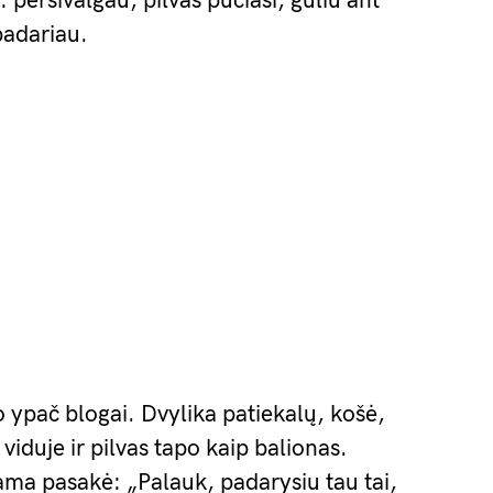
: persivalgau, pilvas pučiasi, guliu ant
 padariau.
 ypač blogai. Dvylika patiekalų, košė,
ė viduje ir pilvas tapo kaip balionas.
ama pasakė: „Palauk, padarysiu tau tai,