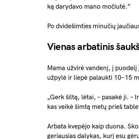
ką darydavo mano močiutė.”
Po dvidešimties minučių jaučiaus
Vienas arbatinis šauk
Mama užvirė vandenį, į puodelį 
užpylė ir liepė palaukti 10–15 m
„Gerk šiltą, lėtai, – pasakė ji. – 
kas veikė šimtą metų prieš table
Arbata kvepėjo kaip duona. Skoni
geriausias dalykas, kurį esu gėru