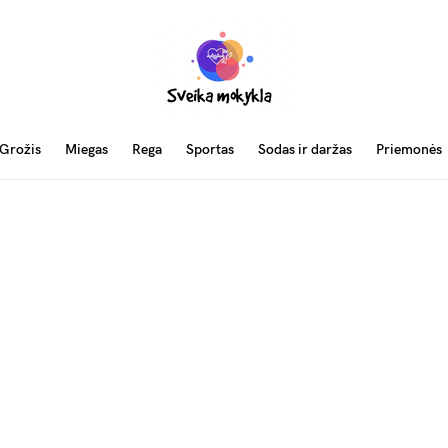
Grožis
Miegas
Rega
Sportas
Sodas ir daržas
Priemonės