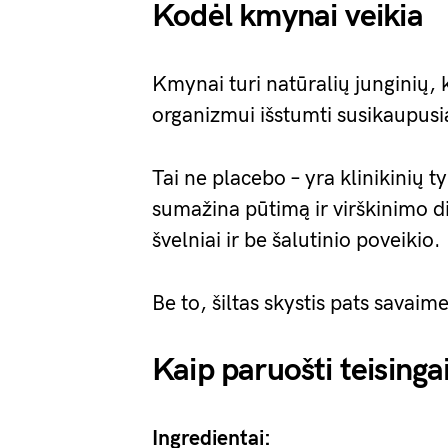
Kodėl kmynai veikia
Kmynai turi natūralių junginių, 
organizmui išstumti susikaupusi
Tai ne placebo – yra klinikinių 
sumažina pūtimą ir virškinimo d
švelniai ir be šalutinio poveikio.
Be to, šiltas skystis pats savaim
Kaip paruošti teisinga
Ingredientai: